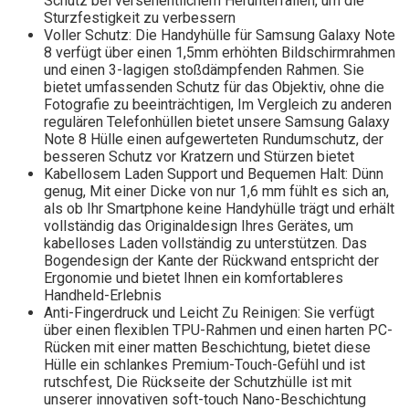
Schutz bei versehentlichem Herunterfallen, um die
Sturzfestigkeit zu verbessern
Voller Schutz: Die Handyhülle für Samsung Galaxy Note
8 verfügt über einen 1,5mm erhöhten Bildschirmrahmen
und einen 3-lagigen stoßdämpfenden Rahmen. Sie
bietet umfassenden Schutz für das Objektiv, ohne die
Fotografie zu beeinträchtigen, Im Vergleich zu anderen
regulären Telefonhüllen bietet unsere Samsung Galaxy
Note 8 Hülle einen aufgewerteten Rundumschutz, der
besseren Schutz vor Kratzern und Stürzen bietet
Kabellosem Laden Support und Bequemen Halt: Dünn
genug, Mit einer Dicke von nur 1,6 mm fühlt es sich an,
als ob Ihr Smartphone keine Handyhülle trägt und erhält
vollständig das Originaldesign Ihres Gerätes, um
kabelloses Laden vollständig zu unterstützen. Das
Bogendesign der Kante der Rückwand entspricht der
Ergonomie und bietet Ihnen ein komfortableres
Handheld-Erlebnis
Anti-Fingerdruck und Leicht Zu Reinigen: Sie verfügt
über einen flexiblen TPU-Rahmen und einen harten PC-
Rücken mit einer matten Beschichtung, bietet diese
Hülle ein schlankes Premium-Touch-Gefühl und ist
rutschfest, Die Rückseite der Schutzhülle ist mit
unserer innovativen soft-touch Nano-Beschichtung