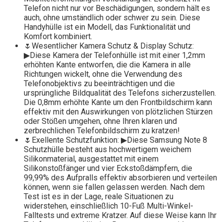
Telefon nicht nur vor Beschädigungen, sondern hält es
auch, ohne umständlich oder schwer zu sein. Diese
Handyhülle ist ein Modell, das Funktionalität und
Komfort kombiniert.
🌷Wesentlicher Kamera Schutz & Display Schutz:
▶Diese Kamera der Telefonhülle ist mit einer 1,2mm
erhöhten Kante entworfen, die die Kamera in alle
Richtungen wickelt, ohne die Verwendung des
Telefonobjektivs zu beeinträchtigen und die
ursprüngliche Bildqualität des Telefons sicherzustellen.
Die 0,8mm erhöhte Kante um den Frontbildschirm kann
effektiv mit den Auswirkungen von plötzlichen Stürzen
oder Stößen umgehen, ohne Ihren klaren und
zerbrechlichen Telefonbildschirm zu kratzen!
🌷Exellente Schutzfunktion: ▶Diese Samsung Note 8
Schutzhülle besteht aus hochwertigem weichem
Silikonmaterial, ausgestattet mit einem
Silikonstoßfänger und vier Eckstoßdämpfern, die
99,99% des Aufpralls effektiv absorbieren und verteilen
können, wenn sie fallen gelassen werden. Nach dem
Test ist es in der Lage, reale Situationen zu
widerstehen, einschließlich 10-Fuß Multi-Winkel-
Falltests und extreme Kratzer. Auf diese Weise kann Ihr