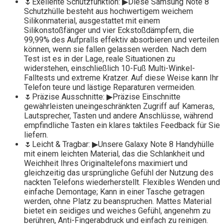
🌷Exellente Schutzfunktion: ▶Diese Samsung Note 8
Schutzhülle besteht aus hochwertigem weichem
Silikonmaterial, ausgestattet mit einem
Silikonstoßfänger und vier Eckstoßdämpfern, die
99,99% des Aufpralls effektiv absorbieren und verteilen
können, wenn sie fallen gelassen werden. Nach dem
Test ist es in der Lage, reale Situationen zu
widerstehen, einschließlich 10-Fuß Multi-Winkel-
Falltests und extreme Kratzer. Auf diese Weise kann Ihr
Telefon teure und lästige Reparaturen vermeiden.
🌷Präzise Ausschnitte: ▶Präzise Einschnitte
gewährleisten uneingeschränkten Zugriff auf Kameras,
Lautsprecher, Tasten und andere Anschlüsse, während
empfindliche Tasten ein klares taktiles Feedback für Sie
liefern.
🌷Leicht & Tragbar: ▶Unsere Galaxy Note 8 Handyhülle
mit einem leichten Material, das die Schlankheit und
Weichheit Ihres Originaltelefons maximiert und
gleichzeitig das ursprüngliche Gefühl der Nutzung des
nackten Telefons wiederherstellt. Flexibles Wenden und
einfache Demontage; Kann in einer Tasche getragen
werden, ohne Platz zu beanspruchen. Mattes Material
bietet ein seidiges und weiches Gefühl, angenehm zu
berühren, Anti-Fingerabdruck und einfach zu reinigen.