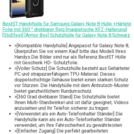
BestST Handyhülle für Samsung Galaxy Note 8 Hülle +Härtete
Folie mit 360 ° drehbarer Ring [magnetische KFZ-Halterung]
[Stoßfest] [Armor Box] Schutzhülle für Galaxy Note 8,Schwarz
>[Kompatible Handyhülle] Angepasst für Galaxy Note 8;
Überprüfen Sie vor einem Kauf bitte das Modell Ihres
Handys.Die Bilder sind nur als Referenz.BestST Hülle
mit Geschenk HD- Schutzfolie.
>[Voller Schutz] Die Schutzhülle besteht aus Gehärteter
PC und strapazierfähigem TPU-Material. Dieses
doppelschichtige Gehäuse bietet einen starken Schutz
vor Stürzen. Die Handyhülle mit dem Antirutsch-Muster
bietet ganzheitlichem Rundumschutz.
>[360 Grad drehbarer Stand] Die Schutzhülle bietet
Ihnen Multi-Standwinkel und ist dafür geeignet, Videos
anzusehen und Ihr Telefon sicherer zu tragen
>[Verwendet als ein Auto-Telefonhalter Ständer] Die
Handyhülle kann als ein Auto-Telefonhalter Ständer
verwendet, um Ihre Fahrsicherheit zu gewährleisten
>[Einfacher Zugang] Die perfekt gearbeiteten