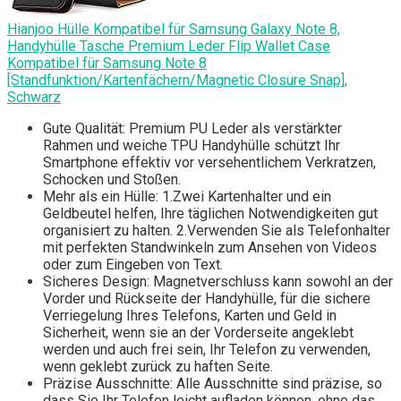
Hianjoo Hülle Kompatibel für Samsung Galaxy Note 8,
Handyhülle Tasche Premium Leder Flip Wallet Case
Kompatibel für Samsung Note 8
[Standfunktion/Kartenfächern/Magnetic Closure Snap],
Schwarz
Gute Qualität: Premium PU Leder als verstärkter
Rahmen und weiche TPU Handyhülle schützt Ihr
Smartphone effektiv vor versehentlichem Verkratzen,
Schocken und Stoßen.
Mehr als ein Hülle: 1.Zwei Kartenhalter und ein
Geldbeutel helfen, Ihre täglichen Notwendigkeiten gut
organisiert zu halten. 2.Verwenden Sie als Telefonhalter
mit perfekten Standwinkeln zum Ansehen von Videos
oder zum Eingeben von Text.
Sicheres Design: Magnetverschluss kann sowohl an der
Vorder und Rückseite der Handyhülle, für die sichere
Verriegelung Ihres Telefons, Karten und Geld in
Sicherheit, wenn sie an der Vorderseite angeklebt
werden und auch frei sein, Ihr Telefon zu verwenden,
wenn geklebt zurück zu haften Seite.
Präzise Ausschnitte: Alle Ausschnitte sind präzise, so
dass Sie Ihr Telefon leicht aufladen können, ohne das