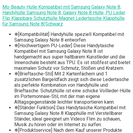
Mo-Beauty Hülle Kompatibel mit Samsung Galaxy Note 8,
Handyhülle Samsung Note 8, Galaxy Note 8 Hülle, PU Leder
Flip Klappbare Schutzhülle Magnet Ledertasche Klapphülle
für Samsung Note 8(Schwarz
❄[Kompatibilität] Handyhülle speziell Kompatibel mit
Samsung Galaxy Note 8 entworfen.
❄[Hochwertigem PU-Leder] Diese Handytasche
Kompatibel mit Samsung Galaxy Note 8 ist
handgemacht aus super haltbarem Kunstleder und die
Innenschale besteht aus TPU. Es ist stoßfest und bietet
maximalen Schutz vor Schmutz, Stößen und Kratzern.
❄[Brieftasche-Stil] Mit 2 Kartenfächern und 1
zusätzlichen Bargeldfach zeigt sich diese Ledertasche
als perfekte Kombination von Handyhülle und
Brieftasche. Schutzhülle ist eine schicke Vollleder-Hülle
im Portemonnaie-Stil, mit der man eigene
Alltagsgegenstände leichter transportieren kann.
❄[Ständer Funktion] Das Handytasche Kompatibel mit
Samsung Galaxy Note 8 Klapphülle mit Verstellbarer
Ständer, ideal geeignet um Videos Flim zu schauen,
Musik zu hören oder im Internet zu surfen.
❄[Produktservice] Nach dem Kauf unserer Produkte