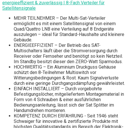
energieeffizient & zuverlässig I 8-Fach Verteiler für
Satellitensignale
MEHR TEILNEHMER – Der Multi-Sat-Verteiler
ermöglicht es mit einem Satellitensignal von einem
Quad/Quattro LNB eine Verteilung auf 8 Endgeräte
auszulegen – ideal für Standard-Haushalte und kleinere
Gebäude.
ENERGIEEFFIZIENT – Der Betrieb des SAT-
Multischalters läuft über die Stromversorgung durch
Receiver oder Fernseher und benötigt so kein Netzteil.
Im Standby besitzt dieser den ZERO-Watt Sparmodus.
HOCHWERTIG – Ein Aluminium Druckguss Gehäuse
schützt den 8-Teilnehmer Multiswitch vor
Witterungsbedingungen & Rost. Kaum Signalverluste
durch eine geringe Durchgangsdämpfung gewährleistet.
EINFACH INSTALLIERT – Durch vorgebohrte
Befestigungslöcher, mitgeliefertem Montagematerial in
Form von 4 Schrauben & einer ausführlichen
Bedienungsanleitung, lässt sich der Sat Splitter im
Handumdrehen montieren.
KOMPETENZ DURCH ERFAHRUNG - Seit 1946 steht
Schwaiger für innovative & zertifizierte Produkte mit
höchsten Qualitätsstandards im Bereich der Elektronik-