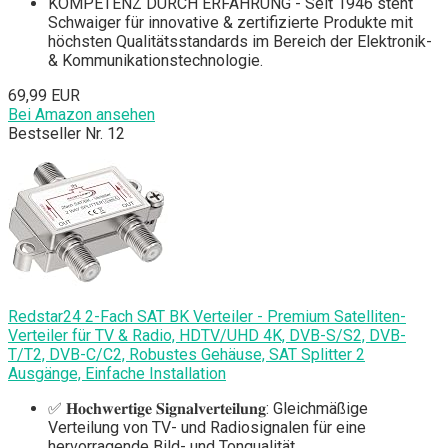
KOMPETENZ DURCH ERFAHRUNG - Seit 1946 steht
Schwaiger für innovative & zertifizierte Produkte mit
höchsten Qualitätsstandards im Bereich der Elektronik-
& Kommunikationstechnologie.
69,99 EUR
Bei Amazon ansehen
Bestseller Nr. 12
Redstar24 2-Fach SAT BK Verteiler - Premium Satelliten-
Verteiler für TV & Radio, HDTV/UHD 4K, DVB-S/S2, DVB-
T/T2, DVB-C/C2, Robustes Gehäuse, SAT Splitter 2
Ausgänge, Einfache Installation
✅ 𝐇𝐨𝐜𝐡𝐰𝐞𝐫𝐭𝐢𝐠𝐞 𝐒𝐢𝐠𝐧𝐚𝐥𝐯𝐞𝐫𝐭𝐞𝐢𝐥𝐮𝐧𝐠: Gleichmäßige
Verteilung von TV- und Radiosignalen für eine
hervorragende Bild- und Tonqualität.