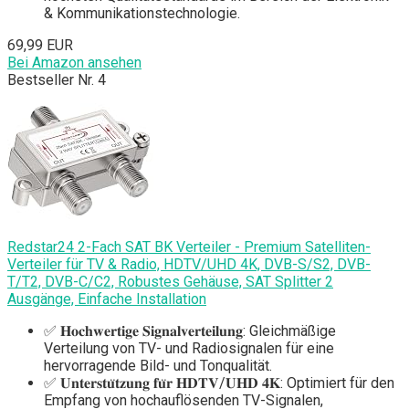
& Kommunikationstechnologie.
69,99 EUR
Bei Amazon ansehen
Bestseller Nr. 4
Redstar24 2-Fach SAT BK Verteiler - Premium Satelliten-
Verteiler für TV & Radio, HDTV/UHD 4K, DVB-S/S2, DVB-
T/T2, DVB-C/C2, Robustes Gehäuse, SAT Splitter 2
Ausgänge, Einfache Installation
✅ 𝐇𝐨𝐜𝐡𝐰𝐞𝐫𝐭𝐢𝐠𝐞 𝐒𝐢𝐠𝐧𝐚𝐥𝐯𝐞𝐫𝐭𝐞𝐢𝐥𝐮𝐧𝐠: Gleichmäßige
Verteilung von TV- und Radiosignalen für eine
hervorragende Bild- und Tonqualität.
✅ 𝐔𝐧𝐭𝐞𝐫𝐬𝐭𝐮̈𝐭𝐳𝐮𝐧𝐠 𝐟𝐮̈𝐫 𝐇𝐃𝐓𝐕/𝐔𝐇𝐃 𝟒𝐊: Optimiert für den
Empfang von hochauflösenden TV-Signalen,