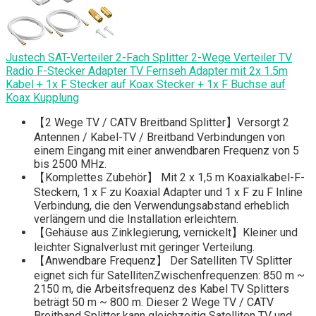
Justech SAT-Verteiler 2-Fach Splitter 2-Wege Verteiler TV
Radio F-Stecker Adapter TV Fernseh Adapter mit 2x 1.5m
Kabel + 1x F Stecker auf Koax Stecker + 1x F Buchse auf
Koax Kupplung
【2 Wege TV / CATV Breitband Splitter】Versorgt 2
Antennen / Kabel-TV / Breitband Verbindungen von
einem Eingang mit einer anwendbaren Frequenz von 5
bis 2500 MHz.
【Komplettes Zubehör】 Mit 2 x 1,5 m Koaxialkabel-F-
Steckern, 1 x F zu Koaxial Adapter und 1 x F zu F Inline
Verbindung, die den Verwendungsabstand erheblich
verlängern und die Installation erleichtern.
【Gehäuse aus Zinklegierung, vernickelt】Kleiner und
leichter Signalverlust mit geringer Verteilung.
【Anwendbare Frequenz】 Der Satelliten TV Splitter
eignet sich für SatellitenZwischenfrequenzen: 850 m ~
2150 m, die Arbeitsfrequenz des Kabel TV Splitters
beträgt 50 m ~ 800 m. Dieser 2 Wege TV / CATV
Breitband Splitter kann gleichzeitig Satelliten TV und