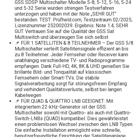
GSS SDSP Multischalter Modelle 5-8, 5-12, 5-16, 5-24
und 5-32 Serie wurden strengen Testverfahren
unterzogen und haben mit der Note „SEHR GUT“
bestanden. TEST: Prüfheld.com, Testzeitraum 02/2025,
Lizenznummer 252002039. Ergebnis: Note 1.4, SEHR
GUT. Vertrauen Sie auf die Qualität der GSS Sat
Multiswitch und überzeugen Sie sich selbst
📌 FÜR 1 SATELLITEN & 8 TEILNEHMER – Der GSS 5/8
Multischalter verteilt Satellitensignale effizient an bis
zu 8 Teilnehmer. Jeder Fernseher oder Receiver kann
unabhängig verschiedene TV- und Radioprogramme
empfangen. Dank Full-HD, 4K, 8K & UHD genießen Sie
brillante Bild- und Tonqualität auf klassischen
Fernsehern oder Smart-TVs. Die stabile
Signalverarbeitung sorgt für störungsfreien Empfang
und verhindert Qualitätsverluste, selbst bei langen
Kabelwegen
📌 FÜR QUAD & QUATTRO LNB GEEIGNET: Mit
integriertem 22-kHz-Generator ist der GSS
Multischalter sowohl mit Quattro- als auch mit Quattro-
Switch-LNBs (QUAD) kompatibel. Dies gewährleistet
einen problemlosen Wechsel zwischen den LNB Typen.
Die einfache Installation ermöglicht eine schnelle,
benutzerfreundliche Einrichtung der Satellitenanlage,