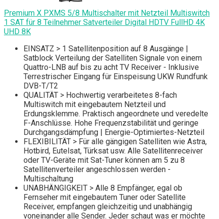
Premium X PXMS 5/8 Multischalter mit Netzteil Multiswitch
1 SAT für 8 Teilnehmer Satverteiler Digital HDTV FullHD 4K
UHD 8K
EINSATZ > 1 Satellitenposition auf 8 Ausgänge |
Satblock Verteilung der Satelliten Signale von einem
Quattro-LNB auf bis zu acht TV Receiver - Inklusive
Terrestrischer Eingang für Einspeisung UKW Rundfunk
DVB-T/T2
QUALITÄT > Hochwertig verarbeitetes 8-fach
Multiswitch mit eingebautem Netzteil und
Erdungsklemme. Praktisch angeordnete und veredelte
F-Anschlüsse. Hohe Frequenzstabilität und geringe
Durchgangsdämpfung | Energie-Optimiertes-Netzteil
FLEXIBILITÄT > Für alle gängigen Satelliten wie Astra,
Hotbird, Eutelsat, Türksat usw. Alle Satellitenreceiver
oder TV-Geräte mit Sat-Tuner können am 5 zu 8
Satellitenverteiler angeschlossen werden -
Multischaltung
UNABHÄNGIGKEIT > Alle 8 Empfänger, egal ob
Fernseher mit eingebautem Tuner oder Satellite
Receiver, empfangen gleichzeitig und unabhängig
voneinander alle Sender. Jeder schaut was er möchte