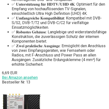
✅ 𝐔𝐧𝐭𝐞𝐫𝐬𝐭𝐮̈𝐭𝐳𝐮𝐧𝐠 𝐟𝐮̈𝐫 𝐇𝐃𝐓𝐕/𝐔𝐇𝐃 𝟒𝐊: Optimiert für den
Empfang von hochauflösenden TV-Signalen,
einschließlich Ultra High Definition (UHD) 4K.
✅ 𝐔𝐦𝐟𝐚𝐧𝐠𝐫𝐞𝐢𝐜𝐡𝐞 𝐊𝐨𝐦𝐩𝐚𝐭𝐢𝐛𝐢𝐥𝐢𝐭𝐚̈𝐭: Kompatibel mit DVB-
S/S2, DVB-T/T2 und DVB-C/C2 für vielfältige
Einsatzmöglichkeiten.
✅ 𝐑𝐨𝐛𝐮𝐬𝐭𝐞𝐬 𝐆𝐞𝐡𝐚̈𝐮𝐬𝐞: Langlebige und widerstandsfähige
Konstruktion, die zuverlässigen Schutz der internen
Komponenten bietet.
✅ 𝐙𝐰𝐞𝐢 𝐩𝐫𝐚𝐤𝐭𝐢𝐬𝐜𝐡𝐞 𝐀𝐮𝐬𝐠𝐚̈𝐧𝐠𝐞: Ermöglicht den Anschluss
von zwei Empfangsgeräten, wie Fernsehern oder
Radios, mit F-Anschluss und Power Pass an allen
Ausgängen. Zusätzliche Erdungsklemme (4 mm²) für
erhöhte Sicherheit.
6,69 EUR
Bei Amazon ansehen
Bestseller Nr. 13