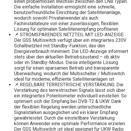
einen problemlosen Wechsel zwischen den LNB Typen.
Die einfache Installation ermöglicht eine schnelle,
benutzerfreundliche Einrichtung der Satellitenanlage,
wodurch sowohl Privatanwender als auch
Fachinstallateure von einer zuverlässigen, flexiblen
Lösung für optimalen Satellitenempfang profitieren
📌 STROMSPARENDES NETZTEIL MIT LED-ANZEIGE:
Der GSS Multiswitch verfügt über ein integriertes 230V
Schaltnetzteil mit Standby-Funktion, das den
Energieverbrauch minimiert. Die LED-Anzeige informiert
stets über den aktuellen Betriebszustand – ob aktiv
oder im Standby-Modus. Diese intelligente Lösung
sorgt für einen sparsamen Betrieb und transparente
Überwachung, wodurch der Multischalter / Multiswitch
ideal für moderne, effiziente Satellitenanlagen ist
📌 REGELBARE TERRESTRISCHE VERSTÄRKUNG: Die
Verstärkung des terrestrischen Signals lässt sich über
ein integriertes Potentiometer individuell einstellen. So
optimiert sich der Empfang bei DVB-T2 & UKW. Dank
der flexiblen Regelung werden unterschiedliche
Signalstärken ausgeglichen und ein klarer Empfang
gewährleistet. Durch die einstellbare Verstärkung
können Anwender eine optimale Performance erzielen.
Der GSS Multiswitch ist ideal geeignet für UKW Radio