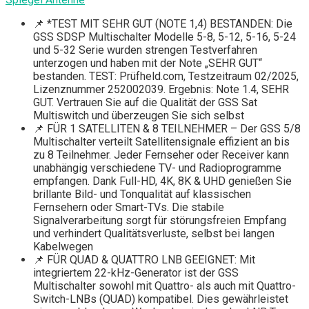
📌 *TEST MIT SEHR GUT (NOTE 1,4) BESTANDEN: Die
GSS SDSP Multischalter Modelle 5-8, 5-12, 5-16, 5-24
und 5-32 Serie wurden strengen Testverfahren
unterzogen und haben mit der Note „SEHR GUT“
bestanden. TEST: Prüfheld.com, Testzeitraum 02/2025,
Lizenznummer 252002039. Ergebnis: Note 1.4, SEHR
GUT. Vertrauen Sie auf die Qualität der GSS Sat
Multiswitch und überzeugen Sie sich selbst
📌 FÜR 1 SATELLITEN & 8 TEILNEHMER – Der GSS 5/8
Multischalter verteilt Satellitensignale effizient an bis
zu 8 Teilnehmer. Jeder Fernseher oder Receiver kann
unabhängig verschiedene TV- und Radioprogramme
empfangen. Dank Full-HD, 4K, 8K & UHD genießen Sie
brillante Bild- und Tonqualität auf klassischen
Fernsehern oder Smart-TVs. Die stabile
Signalverarbeitung sorgt für störungsfreien Empfang
und verhindert Qualitätsverluste, selbst bei langen
Kabelwegen
📌 FÜR QUAD & QUATTRO LNB GEEIGNET: Mit
integriertem 22-kHz-Generator ist der GSS
Multischalter sowohl mit Quattro- als auch mit Quattro-
Switch-LNBs (QUAD) kompatibel. Dies gewährleistet