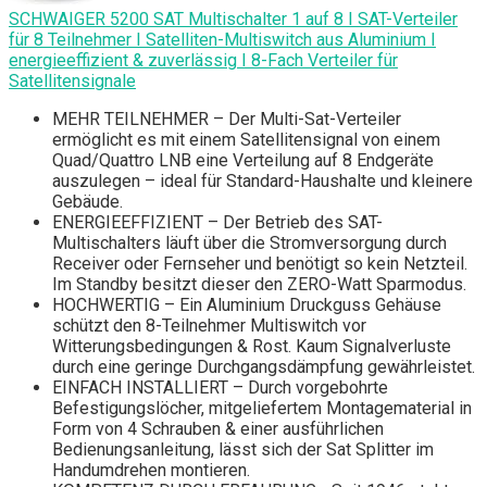
SCHWAIGER 5200 SAT Multischalter 1 auf 8 I SAT-Verteiler
für 8 Teilnehmer I Satelliten-Multiswitch aus Aluminium I
energieeffizient & zuverlässig I 8-Fach Verteiler für
Satellitensignale
MEHR TEILNEHMER – Der Multi-Sat-Verteiler
ermöglicht es mit einem Satellitensignal von einem
Quad/Quattro LNB eine Verteilung auf 8 Endgeräte
auszulegen – ideal für Standard-Haushalte und kleinere
Gebäude.
ENERGIEEFFIZIENT – Der Betrieb des SAT-
Multischalters läuft über die Stromversorgung durch
Receiver oder Fernseher und benötigt so kein Netzteil.
Im Standby besitzt dieser den ZERO-Watt Sparmodus.
HOCHWERTIG – Ein Aluminium Druckguss Gehäuse
schützt den 8-Teilnehmer Multiswitch vor
Witterungsbedingungen & Rost. Kaum Signalverluste
durch eine geringe Durchgangsdämpfung gewährleistet.
EINFACH INSTALLIERT – Durch vorgebohrte
Befestigungslöcher, mitgeliefertem Montagematerial in
Form von 4 Schrauben & einer ausführlichen
Bedienungsanleitung, lässt sich der Sat Splitter im
Handumdrehen montieren.