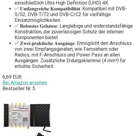
einschließlich Ultra High Definition (UHD) 4K.
✅ 𝐔𝐦𝐟𝐚𝐧𝐠𝐫𝐞𝐢𝐜𝐡𝐞 𝐊𝐨𝐦𝐩𝐚𝐭𝐢𝐛𝐢𝐥𝐢𝐭𝐚̈𝐭: Kompatibel mit DVB-
S/S2, DVB-T/T2 und DVB-C/C2 für vielfältige
Einsatzmöglichkeiten.
✅ 𝐑𝐨𝐛𝐮𝐬𝐭𝐞𝐬 𝐆𝐞𝐡𝐚̈𝐮𝐬𝐞: Langlebige und widerstandsfähige
Konstruktion, die zuverlässigen Schutz der internen
Komponenten bietet.
✅ 𝐙𝐰𝐞𝐢 𝐩𝐫𝐚𝐤𝐭𝐢𝐬𝐜𝐡𝐞 𝐀𝐮𝐬𝐠𝐚̈𝐧𝐠𝐞: Ermöglicht den Anschluss
von zwei Empfangsgeräten, wie Fernsehern oder
Radios, mit F-Anschluss und Power Pass an allen
Ausgängen. Zusätzliche Erdungsklemme (4 mm²) für
erhöhte Sicherheit.
6,69 EUR
Bei Amazon ansehen
Bestseller Nr. 5