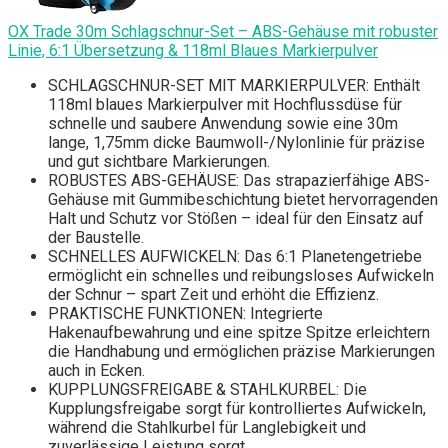
OX Trade 30m Schlagschnur-Set – ABS-Gehäuse mit robuster
Linie, 6:1 Übersetzung & 118ml Blaues Markierpulver
SCHLAGSCHNUR-SET MIT MARKIERPULVER: Enthält
118ml blaues Markierpulver mit Hochflussdüse für
schnelle und saubere Anwendung sowie eine 30m
lange, 1,75mm dicke Baumwoll-/Nylonlinie für präzise
und gut sichtbare Markierungen.
ROBUSTES ABS-GEHÄUSE: Das strapazierfähige ABS-
Gehäuse mit Gummibeschichtung bietet hervorragenden
Halt und Schutz vor Stößen – ideal für den Einsatz auf
der Baustelle.
SCHNELLES AUFWICKELN: Das 6:1 Planetengetriebe
ermöglicht ein schnelles und reibungsloses Aufwickeln
der Schnur – spart Zeit und erhöht die Effizienz.
PRAKTISCHE FUNKTIONEN: Integrierte
Hakenaufbewahrung und eine spitze Spitze erleichtern
die Handhabung und ermöglichen präzise Markierungen
auch in Ecken.
KUPPLUNGSFREIGABE & STAHLKURBEL: Die
Kupplungsfreigabe sorgt für kontrolliertes Aufwickeln,
während die Stahlkurbel für Langlebigkeit und
zuverlässige Leistung sorgt.