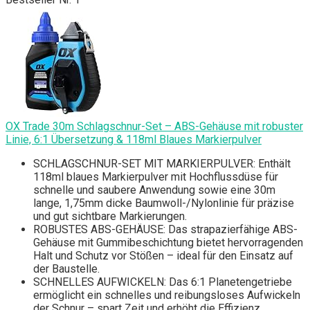
OX Trade 30m Schlagschnur-Set – ABS-Gehäuse mit robuster
Linie, 6:1 Übersetzung & 118ml Blaues Markierpulver
SCHLAGSCHNUR-SET MIT MARKIERPULVER: Enthält
118ml blaues Markierpulver mit Hochflussdüse für
schnelle und saubere Anwendung sowie eine 30m
lange, 1,75mm dicke Baumwoll-/Nylonlinie für präzise
und gut sichtbare Markierungen.
ROBUSTES ABS-GEHÄUSE: Das strapazierfähige ABS-
Gehäuse mit Gummibeschichtung bietet hervorragenden
Halt und Schutz vor Stößen – ideal für den Einsatz auf
der Baustelle.
SCHNELLES AUFWICKELN: Das 6:1 Planetengetriebe
ermöglicht ein schnelles und reibungsloses Aufwickeln
der Schnur – spart Zeit und erhöht die Effizienz.