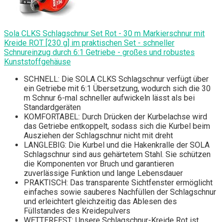
Sola CLKS Schlagschnur Set Rot - 30 m Markierschnur mit
Kreide ROT [230 g] im praktischen Set - schneller
Schnureinzug durch 6:1 Getriebe - großes und robustes
Kunststoffgehäuse
SCHNELL: Die SOLA CLKS Schlagschnur verfügt über
ein Getriebe mit 6:1 Übersetzung, wodurch sich die 30
m Schnur 6-mal schneller aufwickeln lässt als bei
Standardgeräten
KOMFORTABEL: Durch Drücken der Kurbelachse wird
das Getriebe entkoppelt, sodass sich die Kurbel beim
Ausziehen der Schlagschnur nicht mit dreht
LANGLEBIG: Die Kurbel und die Hakenkralle der SOLA
Schlagschnur sind aus gehärtetem Stahl. Sie schützen
die Komponenten vor Bruch und garantieren
zuverlässige Funktion und lange Lebensdauer
PRAKTISCH: Das transparente Sichtfenster ermöglicht
einfaches sowie sauberes Nachfüllen der Schlagschnur
und erleichtert gleichzeitig das Ablesen des
Füllstandes des Kreidepulvers
WETTERFEST: Unsere Schlagschnur-Kreide Rot ist