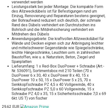
verwendet werden
Leistungsstark bei jeder Montage: Die kompakte Form
des Allzweckdübels ist für Befestigungen rund um
Einzug, Renovierung und Reparaturen bestens geeignet,
der Bohraufwand reduziert sich deutlich, der schmale
Rand des Dübels verhindert ein Durchrutschen ins
Bohrloch und die Mitdrehsicherung verhindert ein
Mitdrehen des Dübels
Anwendungsgebiete: Die kraftvollen Allzweckdübel für
Wände und Decken eignen sich zur Anbringung leichter
und mittelschwerer Gegenstände wie Spiegelschränke,
leichte Hängeschränke, Leuchten uvm. in zahlreichen
Baustoffen, wie u. a. Naturstein, Beton, Ziegel und
Spanplatten
Lieferumfang: 1 x Red-Box DuoPower + Schraube (Art.-
Nr. 536091), Sortimentsbox mit 210 Teilen (70 x
DuoPower 6 x 30, 40 x DuoPower 8 x 40, 15 x
DuoPower 10 x 50, 15 x DuoPower 5 x 25, 70 x
Senkkopfschraube PZ 4,5 x 40 Vollgewinde, 40 x
Senkkopfschraube PZ 5,0 x 60 Vollgewinde, 15 x
Schraube PZ 4,0 x 35, 15 x Sicherheitsschraube 7,0 x 69
6kt. US T) von fischer
29,62 EUR