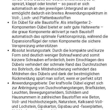
spreizt, klappt oder knotet – so passt er sich
automatisch an den jeweiligen Untergrund an und
ermöglicht dadurch ein breites Anwendungsspektrum in
Voll-, Loch- und Plattenbaustoffen
Ein Dübel für alle Baustoffe: Als intelligenter 2-
Komponenten-Dübel bietet er sehr gute Haltewerte –
die graue Komponente aktiviert je nach Baustoff
automatisch das optimale Funktionsprinzip, während die
Expansionsflügel der roten Komponente die sichere
Verspreizung unterstützen
Absolut leistungsstark: Durch die kompakte und kurze
Form sind deutlich weniger Bohraufwand und somit
kürzere Schrauben erforderlich, beim Einschlagen des
Dübels verhindert der schmale Rand das Durchrutschen
ins Bohrloch, die Mitdrehsicherung verhindert das
Mitdrehen des Dübels und dank der bestmöglichen
Rückmeldung spürt man sofort, wenn er perfekt sitzt
Anwendungsgebiete: Der kraftvolle Dübel eignet sich
zur Anbringung von Duschvorhangstangen, Briefkästen,
Leuchten, Bewegungsmeldern, Schildern und
Hausnummern in zahlreichen Baustoffen wie Beton,
Voll- und Hochlochziegeln, Naturstein, Kalksand-Voll-
und Lochstein, Gipskarton, Gipsbau und -faserplatten,