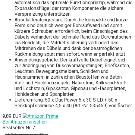
automatisch das optimale Funktionsprinzip, während die
Expansionsflügel der roten Komponente die sichere
Verspreizung unterstützen
Absolut leistungsstark: Durch die kompakte und kurze
Form sind deutlich weniger Bohraufwand und somit
kürzere Schrauben erforderlich, beim Einschlagen des
Dübels verhindert der schmale Rand das Durchrutschen
ins Bohrloch, die Mitdrehsicherung verhindert das
Mitdrehen des Dübels und dank der bestmöglichen
Rückmeldung spürt man sofort, wenn er perfekt sitzt
Anwendungsgebiete: Der kraftvolle Dübel eignet sich
zur Anbringung von Duschvorhangstangen, Briefkästen,
Leuchten, Bewegungsmeldern, Schildern und
Hausnummern in zahlreichen Baustoffen wie Beton,
Voll- und Hochlochziegeln, Naturstein, Kalksand-Voll-
und Lochstein, Gipskarton, Gipsbau und -faserplatten,
Hohldecken und Spanplatten
Lieferumfang: 50 x DuoPower 6 x 30 S LD + 50 x
Senkkopfschraube 4,5 x 40 (Art.-Nr. 535459) von fischer
9,89 EUR
Bei Amazon ansehen
Bestseller Nr. 7