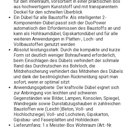
für den Innenraum, vorsortiert in einer praktischen Box
aus hochwertigem Kunststoff und mit transparentem
Deckel für den schnellen Überblick
Ein Dübel für alle Baustoffe: Als intelligenter 2-
Komponenten-Dübel passt sich der DuoPower
automatisch den Erfordernissen des Baustoffs an und
kann als Hohlraumdübel, Gipskartondübel und für alle
weiteren Anwendungen in Platten-, Loch- und
Vollbaustoffen genutzt werden
Absolut leistungsstark: Durch die kompakte und kurze
Form ist deutlich weniger Bohraufwand erforderlich,
beim Einschlagen des Dübels verhindert der schmale
Rand das Durchrutschen ins Bohrloch, die
Mitdrehsicherung verhindert das Mitdrehen des Dübels
und dank der bestmöglichen Rückmeldung spürt man
sofort, wenn er optimal sitzt
Anwendungsgebiete: Der kraftvolle Dübel eignet sich
zur Anbringung von leichten und schweren
Gegenständen wie Bilder, Lampen, Konsolen, Spiegel,
Wandregale sowie Dunstabzugshauben in zahlreichen
Baustoffen wie (Leicht-)Beton, Voll- und
Hochlochziegel, Voll- und Lochstein, Gipskarton,
Gipsbau- und Faserplatten und Hohldecken
Lieferumfang: 1 x Meister-Box Wohnraum (Art.-Nr.