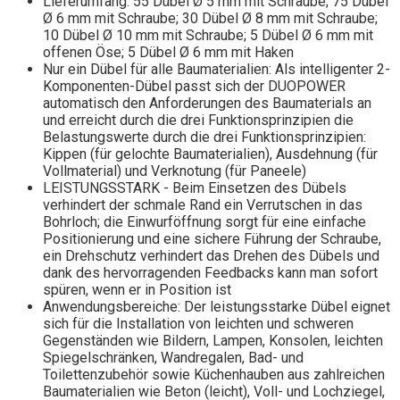
Lieferumfang: 55 Dübel Ø 5 mm mit Schraube; 75 Dübel
Ø 6 mm mit Schraube; 30 Dübel Ø 8 mm mit Schraube;
10 Dübel Ø 10 mm mit Schraube; 5 Dübel Ø 6 mm mit
offenen Öse; 5 Dübel Ø 6 mm mit Haken
Nur ein Dübel für alle Baumaterialien: Als intelligenter 2-
Komponenten-Dübel passt sich der DUOPOWER
automatisch den Anforderungen des Baumaterials an
und erreicht durch die drei Funktionsprinzipien die
Belastungswerte durch die drei Funktionsprinzipien:
Kippen (für gelochte Baumaterialien), Ausdehnung (für
Vollmaterial) und Verknotung (für Paneele)
LEISTUNGSSTARK - Beim Einsetzen des Dübels
verhindert der schmale Rand ein Verrutschen in das
Bohrloch; die Einwurföffnung sorgt für eine einfache
Positionierung und eine sichere Führung der Schraube,
ein Drehschutz verhindert das Drehen des Dübels und
dank des hervorragenden Feedbacks kann man sofort
spüren, wenn er in Position ist
Anwendungsbereiche: Der leistungsstarke Dübel eignet
sich für die Installation von leichten und schweren
Gegenständen wie Bildern, Lampen, Konsolen, leichten
Spiegelschränken, Wandregalen, Bad- und
Toilettenzubehör sowie Küchenhauben aus zahlreichen
Baumaterialien wie Beton (leicht), Voll- und Lochziegel,