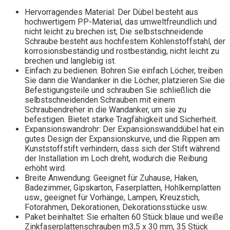
Hervorragendes Material: Der Dübel besteht aus
hochwertigem PP-Material, das umweltfreundlich und
nicht leicht zu brechen ist; Die selbstschneidende
Schraube besteht aus hochfestem Kohlenstoffstahl, der
korrosionsbeständig und rostbeständig, nicht leicht zu
brechen und langlebig ist.
Einfach zu bedienen: Bohren Sie einfach Löcher, treiben
Sie dann die Wandanker in die Löcher, platzieren Sie die
Befestigungsteile und schrauben Sie schließlich die
selbstschneidenden Schrauben mit einem
Schraubendreher in die Wandanker, um sie zu
befestigen. Bietet starke Tragfähigkeit und Sicherheit.
Expansionswandrohr: Der Expansionswanddübel hat ein
gutes Design der Expansionskurve, und die Rippen am
Kunststoffstift verhindern, dass sich der Stift während
der Installation im Loch dreht, wodurch die Reibung
erhöht wird.
Breite Anwendung: Geeignet für Zuhause, Haken,
Badezimmer, Gipskarton, Faserplatten, Hohlkernplatten
usw., geeignet für Vorhänge, Lampen, Kreuzstich,
Fotorahmen, Dekorationen, Dekorationsstücke usw.
Paket beinhaltet: Sie erhalten 60 Stück blaue und weiße
Zinkfaserplattenschrauben m3,5 x 30 mm, 35 Stück