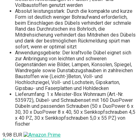
Vollbaustoffen genutzt werden
Absolut leistungsstark: Durch die kompakte und kurze
Form ist deutlich weniger Bohraufwand erforderlich,
beim Einschlagen des Dübels verhindert der schmale
Rand das Durchrutschen ins Bohrloch, die
Mitdrehsicherung verhindert das Mitdrehen des Dübels
und dank der bestmöglichen Rückmeldung spürt man
sofort, wenn er optimal sitzt
Anwendungsgebiete: Der kraftvolle Dübel eignet sich
zur Anbringung von leichten und schweren
Gegenständen wie Bilder, Lampen, Konsolen, Spiegel,
Wandregale sowie Dunstabzugshauben in zahlreichen
Baustoffen wie (Leicht-)Beton, Voll- und
Hochlochziegel, Voll- und Lochstein, Gipskarton,
Gipsbau- und Faserplatten und Hohldecken
Lieferumfang: 1 x Meister-Box Wohnraum (Art.-Nr.
535972), Dübel- und Schraubenset mit 160 DuoPower
Dübeln und passenden Schrauben (50 x DuoPower 6 x
30, 30 x DuoPower 8 x 40, 50 x Senkkopfschrauben 4,5
x 40 PZ, 30 x Senkkopfschrauben 5,0 x 55 PZ) von
fischer
9,98 EUR