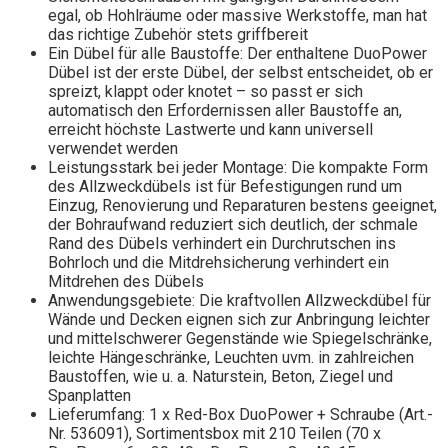
egal, ob Hohlräume oder massive Werkstoffe, man hat
das richtige Zubehör stets griffbereit
Ein Dübel für alle Baustoffe: Der enthaltene DuoPower
Dübel ist der erste Dübel, der selbst entscheidet, ob er
spreizt, klappt oder knotet – so passt er sich
automatisch den Erfordernissen aller Baustoffe an,
erreicht höchste Lastwerte und kann universell
verwendet werden
Leistungsstark bei jeder Montage: Die kompakte Form
des Allzweckdübels ist für Befestigungen rund um
Einzug, Renovierung und Reparaturen bestens geeignet,
der Bohraufwand reduziert sich deutlich, der schmale
Rand des Dübels verhindert ein Durchrutschen ins
Bohrloch und die Mitdrehsicherung verhindert ein
Mitdrehen des Dübels
Anwendungsgebiete: Die kraftvollen Allzweckdübel für
Wände und Decken eignen sich zur Anbringung leichter
und mittelschwerer Gegenstände wie Spiegelschränke,
leichte Hängeschränke, Leuchten uvm. in zahlreichen
Baustoffen, wie u. a. Naturstein, Beton, Ziegel und
Spanplatten
Lieferumfang: 1 x Red-Box DuoPower + Schraube (Art.-
Nr. 536091), Sortimentsbox mit 210 Teilen (70 x