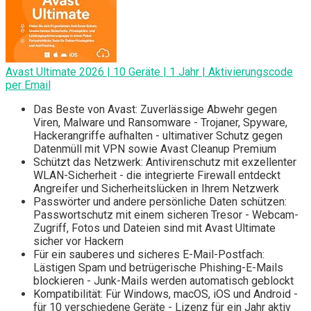
Avast Ultimate 2026 | 10 Geräte | 1 Jahr | Aktivierungscode
per Email
Das Beste von Avast: Zuverlässige Abwehr gegen
Viren, Malware und Ransomware - Trojaner, Spyware,
Hackerangriffe aufhalten - ultimativer Schutz gegen
Datenmüll mit VPN sowie Avast Cleanup Premium
Schützt das Netzwerk: Antivirenschutz mit exzellenter
WLAN-Sicherheit - die integrierte Firewall entdeckt
Angreifer und Sicherheitslücken in Ihrem Netzwerk
Passwörter und andere persönliche Daten schützen:
Passwortschutz mit einem sicheren Tresor - Webcam-
Zugriff, Fotos und Dateien sind mit Avast Ultimate
sicher vor Hackern
Für ein sauberes und sicheres E-Mail-Postfach:
Lästigen Spam und betrügerische Phishing-E-Mails
blockieren - Junk-Mails werden automatisch geblockt
Kompatibilität: Für Windows, macOS, iOS und Android -
für 10 verschiedene Geräte - Lizenz für ein Jahr aktiv