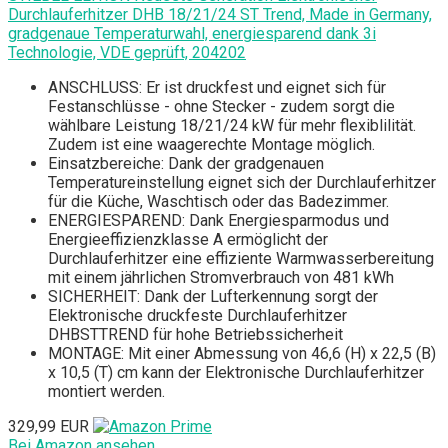
Durchlauferhitzer DHB 18/21/24 ST Trend, Made in Germany,
gradgenaue Temperaturwahl, energiesparend dank 3i
Technologie, VDE geprüft, 204202
ANSCHLUSS: Er ist druckfest und eignet sich für
Festanschlüsse - ohne Stecker - zudem sorgt die
wählbare Leistung 18/21/24 kW für mehr flexiblilität.
Zudem ist eine waagerechte Montage möglich.
Einsatzbereiche: Dank der gradgenauen
Temperatureinstellung eignet sich der Durchlauferhitzer
für die Küche, Waschtisch oder das Badezimmer.
ENERGIESPAREND: Dank Energiesparmodus und
Energieeffizienzklasse A ermöglicht der
Durchlauferhitzer eine effiziente Warmwasserbereitung
mit einem jährlichen Stromverbrauch von 481 kWh
SICHERHEIT: Dank der Lufterkennung sorgt der
Elektronische druckfeste Durchlauferhitzer
DHBSTTREND für hohe Betriebssicherheit
MONTAGE: Mit einer Abmessung von 46,6 (H) x 22,5 (B)
x 10,5 (T) cm kann der Elektronische Durchlauferhitzer
montiert werden.
329,99 EUR
Bei Amazon ansehen