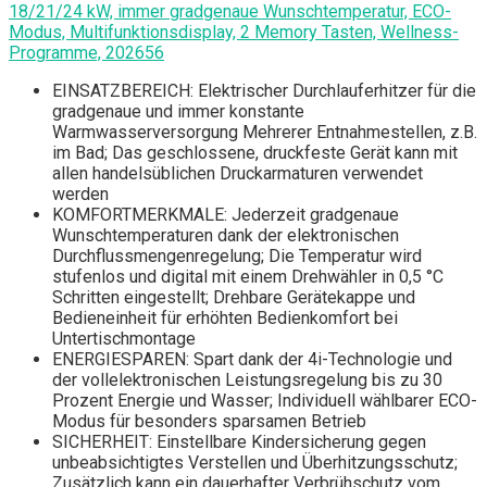
18/21/24 kW, immer gradgenaue Wunschtemperatur, ECO-
Modus, Multifunktionsdisplay, 2 Memory Tasten, Wellness-
Programme, 202656
EINSATZBEREICH: Elektrischer Durchlauferhitzer für die
gradgenaue und immer konstante
Warmwasserversorgung Mehrerer Entnahmestellen, z.B.
im Bad; Das geschlossene, druckfeste Gerät kann mit
allen handelsüblichen Druckarmaturen verwendet
werden
KOMFORTMERKMALE: Jederzeit gradgenaue
Wunschtemperaturen dank der elektronischen
Durchflussmengenregelung; Die Temperatur wird
stufenlos und digital mit einem Drehwähler in 0,5 °C
Schritten eingestellt; Drehbare Gerätekappe und
Bedieneinheit für erhöhten Bedienkomfort bei
Untertischmontage
ENERGIESPAREN: Spart dank der 4i-Technologie und
der vollelektronischen Leistungsregelung bis zu 30
Prozent Energie und Wasser; Individuell wählbarer ECO-
Modus für besonders sparsamen Betrieb
SICHERHEIT: Einstellbare Kindersicherung gegen
unbeabsichtigtes Verstellen und Überhitzungsschutz;
Zusätzlich kann ein dauerhafter Verbrühschutz vom