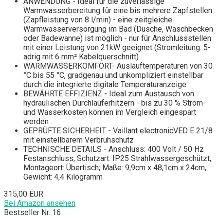
ANWENDUNG - Ideal für die zuverlässige
Warmwasserbereitung für eine bis mehrere Zapfstellen
(Zapfleistung von 8 l/min) - eine zeitgleiche
Warmwasserversorgung im Bad (Dusche, Waschbecken
oder Badewanne) ist möglich - nur für Anschlussstellen
mit einer Leistung von 21kW geeignet (Stromleitung: 5-
adrig mit 6 mm² Kabelquerschnitt)
WARMWASSERKOMFORT- Auslauftemperaturen von 30
°C bis 55 °C, gradgenau und unkompliziert einstellbar
durch die integrierte digitale Temperaturanzeige
BEWÄHRTE EFFIZIENZ - Ideal zum Austausch von
hydraulischen Durchlauferhitzern - bis zu 30 % Strom-
und Wasserkosten können im Vergleich eingespart
werden
GEPRÜFTE SICHERHEIT - Vaillant electronicVED E 21/8
mit einstellbarem Verbrühschutz
TECHNISCHE DETAILS - Anschluss: 400 Volt / 50 Hz
Festanschluss; Schutzart: IP25 Strahlwassergeschützt,
Montageort: Übertisch; Maße: 9,9cm x 48,1cm x 24cm,
Gewicht: 4,4 Kilogramm
315,00 EUR
Bei Amazon ansehen
Bestseller Nr. 16