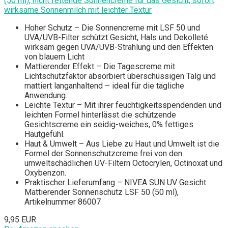
(50 ml), nicht fettende Sonnencreme für das Gesicht, sofort
wirksame Sonnenmilch mit leichter Textur
Hoher Schutz – Die Sonnencreme mit LSF 50 und
UVA/UVB-Filter schützt Gesicht, Hals und Dekolleté
wirksam gegen UVA/UVB-Strahlung und den Effekten
von blauem Licht
Mattierender Effekt – Die Tagescreme mit
Lichtschutzfaktor absorbiert überschüssigen Talg und
mattiert langanhaltend – ideal für die tägliche
Anwendung.
Leichte Textur – Mit ihrer feuchtigkeitsspendenden und
leichten Formel hinterlässt die schützende
Gesichtscreme ein seidig-weiches, 0% fettiges
Hautgefühl.
Haut & Umwelt – Aus Liebe zu Haut und Umwelt ist die
Formel der Sonnenschutzcreme frei von den
umweltschädlichen UV-Filtern Octocrylen, Octinoxat und
Oxybenzon.
Praktischer Lieferumfang – NIVEA SUN UV Gesicht
Mattierender Sonnenschutz LSF 50 (50 ml),
Artikelnummer 86007
9,95 EUR