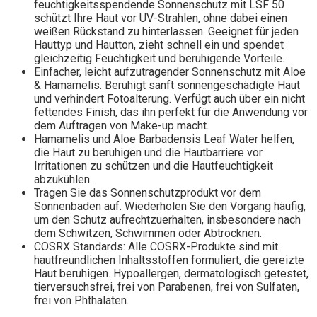
feuchtigkeitsspendende Sonnenschutz mit LSF 50
schützt Ihre Haut vor UV-Strahlen, ohne dabei einen
weißen Rückstand zu hinterlassen. Geeignet für jeden
Hauttyp und Hautton, zieht schnell ein und spendet
gleichzeitig Feuchtigkeit und beruhigende Vorteile.
Einfacher, leicht aufzutragender Sonnenschutz mit Aloe
& Hamamelis. Beruhigt sanft sonnengeschädigte Haut
und verhindert Fotoalterung. Verfügt auch über ein nicht
fettendes Finish, das ihn perfekt für die Anwendung vor
dem Auftragen von Make-up macht.
Hamamelis und Aloe Barbadensis Leaf Water helfen,
die Haut zu beruhigen und die Hautbarriere vor
Irritationen zu schützen und die Hautfeuchtigkeit
abzukühlen.
Tragen Sie das Sonnenschutzprodukt vor dem
Sonnenbaden auf. Wiederholen Sie den Vorgang häufig,
um den Schutz aufrechtzuerhalten, insbesondere nach
dem Schwitzen, Schwimmen oder Abtrocknen.
COSRX Standards: Alle COSRX-Produkte sind mit
hautfreundlichen Inhaltsstoffen formuliert, die gereizte
Haut beruhigen. Hypoallergen, dermatologisch getestet,
tierversuchsfrei, frei von Parabenen, frei von Sulfaten,
frei von Phthalaten.