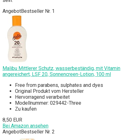
sein.
Angebot
Bestseller Nr. 1
Malibu Mittlerer Schutz, wasserbeständig, mit Vitamin
angereichert, LSF 20, Sonnencreen-Lotion, 100 ml
Free from parabens, sulphates and dyes
Original Produkt vom Hersteller
Hervorragend verarbeitet
Modellnummer: 029442-Three
Zu kaufen
8,50 EUR
Bei Amazon ansehen
Angebot
Bestseller Nr. 2