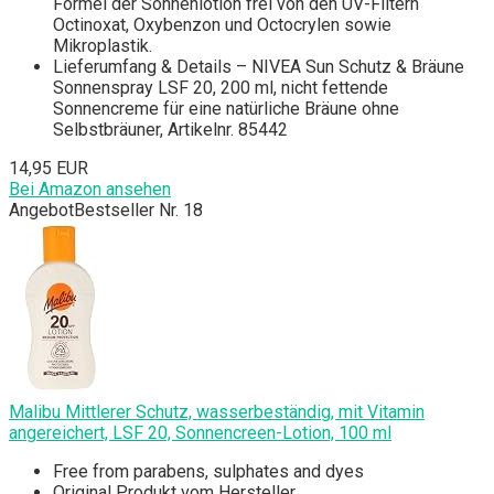
Formel der Sonnenlotion frei von den UV-Filtern
Octinoxat, Oxybenzon und Octocrylen sowie
Mikroplastik.
Lieferumfang & Details – NIVEA Sun Schutz & Bräune
Sonnenspray LSF 20, 200 ml, nicht fettende
Sonnencreme für eine natürliche Bräune ohne
Selbstbräuner, Artikelnr. 85442
14,95 EUR
Bei Amazon ansehen
Angebot
Bestseller Nr. 18
Malibu Mittlerer Schutz, wasserbeständig, mit Vitamin
angereichert, LSF 20, Sonnencreen-Lotion, 100 ml
Free from parabens, sulphates and dyes
Original Produkt vom Hersteller