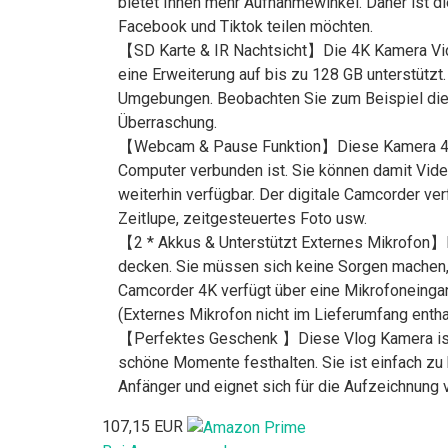
bietet Ihnen mehr Aufnahmewinkel. Daher ist d
Facebook und Tiktok teilen möchten.
【SD Karte & IR Nachtsicht】Die 4K Kamera Vide
eine Erweiterung auf bis zu 128 GB unterstütz
Umgebungen. Beobachten Sie zum Beispiel die 
Überraschung.
【Webcam & Pause Funktion】Diese Kamera 4K k
Computer verbunden ist. Sie können damit Video
weiterhin verfügbar. Der digitale Camcorder ve
Zeitlupe, zeitgesteuertes Foto usw.
【2 * Akkus & Unterstützt Externes Mikrofon】D
decken. Sie müssen sich keine Sorgen machen
Camcorder 4K verfügt über eine Mikrofoneingan
(Externes Mikrofon nicht im Lieferumfang entha
【Perfektes Geschenk 】Diese Vlog Kamera ist l
schöne Momente festhalten. Sie ist einfach zu 
Anfänger und eignet sich für die Aufzeichnung
107,15 EUR