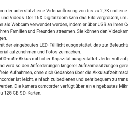
 unterstützt eine Videoauflösung von bis zu 2,7K und eine Bi
d Videos. Der 16X Digitalzoom kann das Bild vergrößern, um al
als Webcam verwendet werden, indem er über USB an Ihren Co
 Ihren Familien und Freunden streamen. Sie können den Videoka
gen.
t der eingebautes LED-Fülllicht ausgestattet, das zur Beleucht
terial aufzunehmen und Fotos zu machen.
0-mAh-Akkus mit hoher Kapazität ausgestattet. Jeder voll aufg
nd wird so den Anforderungen längerer Aufnahmesitzungen gere
freie Aufnahmen, ohne sich Gedanken über die Akkulaufzeit ma
er ist leicht, einfach zu bedienen und sehr bequem zu trans
rden. Die kamera camcorder verfügt über ein eingebautes Mikrof
 zu 128 GB SD-Karten.