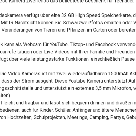
iese Kamera zweifellos das beliebteste Geschenk für Teenager, 
okamera verfügt über eine 32 GB High Speed Speicherkarte, di
t. Mit IR Nachtsicht können Sie Schwarzweißfotos erhalten oder
Veränderungen von Tieren und Pflanzen im Garten oder bereiten
ann als Webcam für YouTube, Tiktop- und Facebook verwendet
anrufe tätigen oder Live Videos mit Ihrer Familie und Freunden 
rfügt über viele leistungsstarke Funktionen, einschließlich Pau
ie Video Kameras ist mit zwei wiederaufladbaren 1500mAh Akku
, dass der Strom ausgeht. Diese Youtube Kamera unterstützt A
gsschnittstelle und unterstützt ein externes 3,5 mm Mikrofon,
lten)
eicht und tragbar und lässt sich bequem drinnen und draußen m
bedienen, auch für Kinder, Schüler, Anfänger und ältere Mensche
 von Hochzeiten, Schulprojekten, Meetings, Camping, Partys, Ge