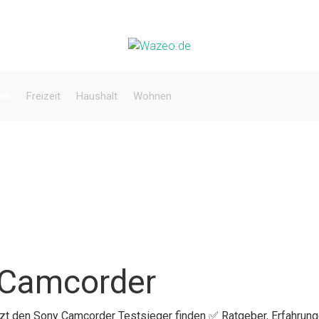
nik
Freizeit
Haushalt
Wohnen
 Camcorder
etzt den Sony Camcorder Testsieger finden ✅ Ratgeber, Erfahrung