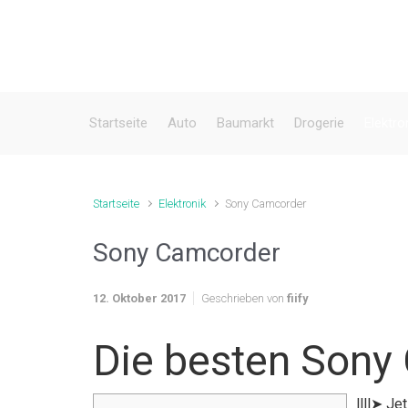
Zum Hauptinhalt springen
Startseite
Auto
Baumarkt
Drogerie
Elektro
Startseite
Elektronik
Sony Camcorder
Sony Camcorder
12. Oktober 2017
Geschrieben von
fiify
Die besten Sony
llll➤ J