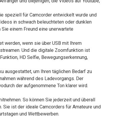
Anfänger und diejenigen, die Videos auf Youtube,
e speziell für Camcorder entwickelt wurde und
 Videos in schwach beleuchteten oder dunklen
 Sie einem Freund eine unerwartete
 werden, wenn sie über USB mit Ihrem
streamen. Und die digitale Zoomfunktion ist
se Funktion, HD Selfie, Bewegungserkennung,
 ausgestattet, um Ihren täglichen Bedarf zu
ufnahmen während des Ladevorgangs. Der
 wodurch der aufgenommene Ton klarer wird.
itnehmen. So können Sie jederzeit und überall
n. Sie ist der ideale Camcorders für Amateure und
burtstagen und Wettbewerben.