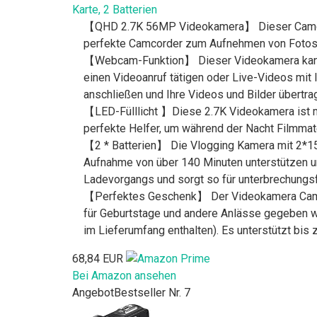
Karte, 2 Batterien
【QHD 2.7K 56MP Videokamera】 Dieser Camcorder
perfekte Camcorder zum Aufnehmen von Fotos un
【Webcam-Funktion】 Dieser Videokamera kann 
einen Videoanruf tätigen oder Live-Videos mit
anschließen und Ihre Videos und Bilder übertra
【LED-Fülllicht 】Diese 2.7K Videokamera ist mi
perfekte Helfer, um während der Nacht Filmma
【2 * Batterien】 Die Vlogging Kamera mit 2*150
Aufnahme von über 140 Minuten unterstützen u
Ladevorgangs und sorgt so für unterbrechungs
【Perfektes Geschenk】 Der Videokamera Camcord
für Geburtstage und andere Anlässe gegeben we
im Lieferumfang enthalten). Es unterstützt bis
68,84 EUR
Bei Amazon ansehen
Angebot
Bestseller Nr. 7