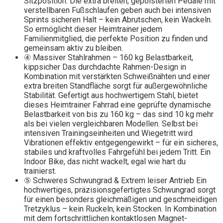
Sitzposition. Die extra breiten, gepolsterten Pedale mit
verstellbaren Fußschlaufen geben auch bei intensiven
Sprints sicheren Halt – kein Abrutschen, kein Wackeln.
So ermöglicht dieser Heimtrainer jedem
Familienmitglied, die perfekte Position zu finden und
gemeinsam aktiv zu bleiben.
④ Massiver Stahlrahmen – 160 kg Belastbarkeit,
kippsicher Das durchdachte Rahmen-Design in
Kombination mit verstärkten Schweißnähten und einer
extra breiten Standfläche sorgt für außergewöhnliche
Stabilität. Gefertigt aus hochwertigem Stahl, bietet
dieses Heimtrainer Fahrrad eine geprüfte dynamische
Belastbarkeit von bis zu 160 kg – das sind 10 kg mehr
als bei vielen vergleichbaren Modellen. Selbst bei
intensiven Trainingseinheiten und Wiegetritt wird
Vibrationen effektiv entgegengewirkt – für ein sicheres,
stabiles und kraftvolles Fahrgefühl bei jedem Tritt. Ein
Indoor Bike, das nicht wackelt, egal wie hart du
trainierst.
⑤ Schweres Schwungrad & Extrem leiser Antrieb Ein
hochwertiges, präzisionsgefertigtes Schwungrad sorgt
für einen besonders gleichmäßigen und geschmeidigen
Tretzyklus – kein Ruckeln, kein Stocken. In Kombination
mit dem fortschrittlichen kontaktlosen Magnet-