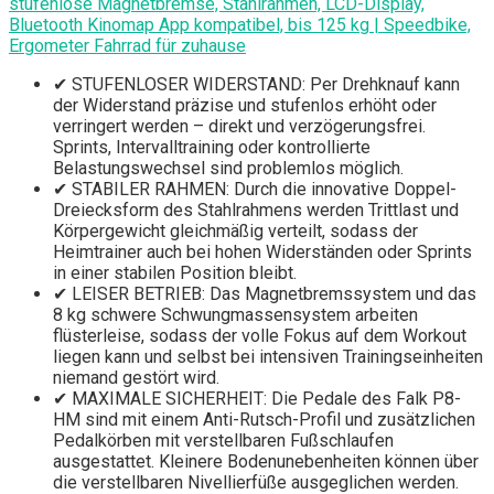
stufenlose Magnetbremse, Stahlrahmen, LCD-Display,
Bluetooth Kinomap App kompatibel, bis 125 kg | Speedbike,
Ergometer Fahrrad für zuhause
✔ STUFENLOSER WIDERSTAND: Per Drehknauf kann
der Widerstand präzise und stufenlos erhöht oder
verringert werden – direkt und verzögerungsfrei.
Sprints, Intervalltraining oder kontrollierte
Belastungswechsel sind problemlos möglich.
✔ STABILER RAHMEN: Durch die innovative Doppel-
Dreiecksform des Stahlrahmens werden Trittlast und
Körpergewicht gleichmäßig verteilt, sodass der
Heimtrainer auch bei hohen Widerständen oder Sprints
in einer stabilen Position bleibt.
✔ LEISER BETRIEB: Das Magnetbremssystem und das
8 kg schwere Schwungmassensystem arbeiten
flüsterleise, sodass der volle Fokus auf dem Workout
liegen kann und selbst bei intensiven Trainingseinheiten
niemand gestört wird.
✔ MAXIMALE SICHERHEIT: Die Pedale des Falk P8-
HM sind mit einem Anti-Rutsch-Profil und zusätzlichen
Pedalkörben mit verstellbaren Fußschlaufen
ausgestattet. Kleinere Bodenunebenheiten können über
die verstellbaren Nivellierfüße ausgeglichen werden.