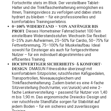
Fortschritte stets im Blick. Der verstellbare Tablet-
Halter und die Trinkflaschenhalterung ermöglichen es
Ihnen, Trainingsvideos zu verfolgen und dabei stets
hydriert zu bleiben – für ein professionelles und
komfortables Trainingserlebnis.
𝟎–𝟏𝟎𝟎% 𝐖𝐈𝐃𝐄𝐑𝐒𝐓𝐀𝐍𝐃 – 𝐕𝐎𝐍 𝐀𝐍𝐅Ä𝐍𝐆𝐄𝐑 𝐁𝐈𝐒
𝐏𝐑𝐎𝐅𝐈: Dieses Hometrainer Fahrrad bietet 100 fein
einstellbare Widerstandsstufen. Wechseln Sie flexibel:
0–25% zum Aufwärmen, 25–50% für Cardio, 50–75% für
Fettverbrennung, 75–100% für Muskelaufbau. Ideal
sowohl für Einsteiger als auch für fortgeschrittene
Nutzer – für ein individuell abgestimmtes und
effizientes Training.
𝐇𝐎𝐂𝐇𝐖𝐄𝐑𝐓𝐈𝐆𝐄𝐑 𝐒𝐈𝐂𝐇𝐄𝐑𝐇𝐄𝐈𝐓𝐒- & 𝐊𝐎𝐌𝐅𝐎𝐑𝐓-
𝐃𝐄𝐒𝐈𝐆𝐍: DMASUN Fitnessbike überzeugt mit
komfortablem Sitzpolster, rutschfesten Käfigpedalen,
Transportrollen, Niveauausgleichern und
Trinkflaschenhalterung. Zudem bietet es eine 4-fache
Sitzverstellung (hoch/runter, vor/zurück) und eine 2-
fache Lenkerverstellung – passend für Nutzer von 1,40
m bis 1,90 m. Das ergonomische Dreiecks-Design und
vier rutschfeste Standfüße sorgen für Stabilität auf
jedem Boden – für ein sicheres und zuverlässiges