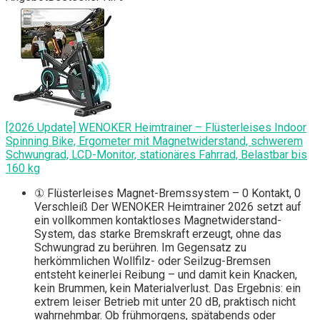
[2026 Update] WENOKER Heimtrainer – Flüsterleises Indoor
Spinning Bike, Ergometer mit Magnetwiderstand, schwerem
Schwungrad, LCD-Monitor, stationäres Fahrrad, Belastbar bis
160 kg
① Flüsterleises Magnet-Bremssystem – 0 Kontakt, 0
Verschleiß Der WENOKER Heimtrainer 2026 setzt auf
ein vollkommen kontaktloses Magnetwiderstand-
System, das starke Bremskraft erzeugt, ohne das
Schwungrad zu berühren. Im Gegensatz zu
herkömmlichen Wollfilz- oder Seilzug-Bremsen
entsteht keinerlei Reibung – und damit kein Knacken,
kein Brummen, kein Materialverlust. Das Ergebnis: ein
extrem leiser Betrieb mit unter 20 dB, praktisch nicht
wahrnehmbar. Ob frühmorgens, spätabends oder