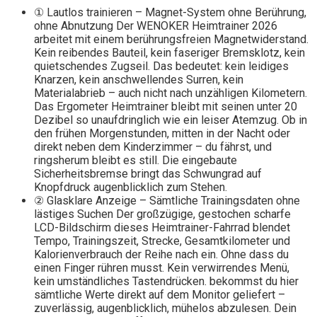
① Lautlos trainieren – Magnet-System ohne Berührung,
ohne Abnutzung Der WENOKER Heimtrainer 2026
arbeitet mit einem berührungsfreien Magnetwiderstand.
Kein reibendes Bauteil, kein faseriger Bremsklotz, kein
quietschendes Zugseil. Das bedeutet: kein leidiges
Knarzen, kein anschwellendes Surren, kein
Materialabrieb – auch nicht nach unzähligen Kilometern.
Das Ergometer Heimtrainer bleibt mit seinen unter 20
Dezibel so unaufdringlich wie ein leiser Atemzug. Ob in
den frühen Morgenstunden, mitten in der Nacht oder
direkt neben dem Kinderzimmer – du fährst, und
ringsherum bleibt es still. Die eingebaute
Sicherheitsbremse bringt das Schwungrad auf
Knopfdruck augenblicklich zum Stehen.
② Glasklare Anzeige – Sämtliche Trainingsdaten ohne
lästiges Suchen Der großzügige, gestochen scharfe
LCD-Bildschirm dieses Heimtrainer-Fahrrad blendet
Tempo, Trainingszeit, Strecke, Gesamtkilometer und
Kalorienverbrauch der Reihe nach ein. Ohne dass du
einen Finger rühren musst. Kein verwirrendes Menü,
kein umständliches Tastendrücken. bekommst du hier
sämtliche Werte direkt auf dem Monitor geliefert –
zuverlässig, augenblicklich, mühelos abzulesen. Dein