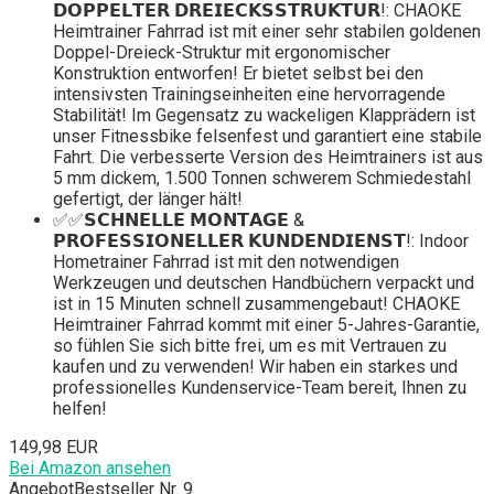
𝗗𝗢𝗣𝗣𝗘𝗟𝗧𝗘𝗥 𝗗𝗥𝗘𝗜𝗘𝗖𝗞𝗦𝗦𝗧𝗥𝗨𝗞𝗧𝗨𝗥!: CHAOKE
Heimtrainer Fahrrad ist mit einer sehr stabilen goldenen
Doppel-Dreieck-Struktur mit ergonomischer
Konstruktion entworfen! Er bietet selbst bei den
intensivsten Trainingseinheiten eine hervorragende
Stabilität! Im Gegensatz zu wackeligen Klapprädern ist
unser Fitnessbike felsenfest und garantiert eine stabile
Fahrt. Die verbesserte Version des Heimtrainers ist aus
5 mm dickem, 1.500 Tonnen schwerem Schmiedestahl
gefertigt, der länger hält!
✅✅𝗦𝗖𝗛𝗡𝗘𝗟𝗟𝗘 𝗠𝗢𝗡𝗧𝗔𝗚𝗘 &
𝗣𝗥𝗢𝗙𝗘𝗦𝗦𝗜𝗢𝗡𝗘𝗟𝗟𝗘𝗥 𝗞𝗨𝗡𝗗𝗘𝗡𝗗𝗜𝗘𝗡𝗦𝗧!: Indoor
Hometrainer Fahrrad ist mit den notwendigen
Werkzeugen und deutschen Handbüchern verpackt und
ist in 15 Minuten schnell zusammengebaut! CHAOKE
Heimtrainer Fahrrad kommt mit einer 5-Jahres-Garantie,
so fühlen Sie sich bitte frei, um es mit Vertrauen zu
kaufen und zu verwenden! Wir haben ein starkes und
professionelles Kundenservice-Team bereit, Ihnen zu
helfen!
149,98 EUR
Bei Amazon ansehen
Angebot
Bestseller Nr. 9