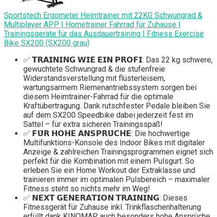
Sportstech Ergometer Heimtrainer mit 22KG Schwungrad &
Multiplayer APP | Hometrainer Fahrrad für Zuhause |
Trainingsgeräte für das Ausdauertraining | Fitness Exercise
Bike SX200 (SX200 grau)
✅ 𝗧𝗥𝗔𝗜𝗡𝗜𝗡𝗚 𝗪𝗜𝗘 𝗘𝗜𝗡 𝗣𝗥𝗢𝗙𝗜: Das 22 kg schwere,
gewuchtete Schwungrad & die stufenfreie
Widerstandsverstellung mit flüsterleisem,
wartungsarmem Riemenantriebssystem sorgen bei
diesem Heimtrainer-Fahrrad für die optimale
Kraftübertragung. Dank rutschfester Pedale bleiben Sie
auf dem SX200 Speedbike dabei jederzeit fest im
Sattel – für extra sicheren Trainingsspaß!
✅ 𝗙𝗨̈𝗥 𝗛𝗢𝗛𝗘 𝗔𝗡𝗦𝗣𝗥𝗨̈𝗖𝗛𝗘: Die hochwertige
Multifunktions-Konsole des Indoor Bikes mit digitaler
Anzeige & zahlreichen Trainingsprogrammen eignet sich
perfekt für die Kombination mit einem Pulsgurt. So
erleben Sie ein Home Workout der Extraklasse und
trainieren immer im optimalen Pulsbereich – maximaler
Fitness steht so nichts mehr im Weg!
✅ 𝗡𝗘𝗫𝗧 𝗚𝗘𝗡𝗘𝗥𝗔𝗧𝗜𝗢𝗡 𝗧𝗥𝗔𝗜𝗡𝗜𝗡𝗚: Dieses
Fitnessgerät für Zuhause inkl. Trinkflaschenhalterung
erfüllt dank KINOMAP auch besonders hohe Ansprüche