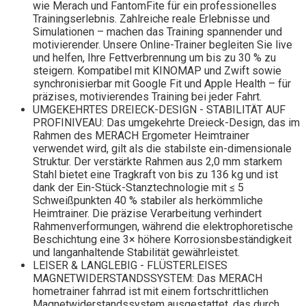
wie Merach und FantomFite für ein professionelles
Trainingserlebnis. Zahlreiche reale Erlebnisse und
Simulationen – machen das Training spannender und
motivierender. Unsere Online-Trainer begleiten Sie live
und helfen, Ihre Fettverbrennung um bis zu 30 % zu
steigern. Kompatibel mit KINOMAP und Zwift sowie
synchronisierbar mit Google Fit und Apple Health – für
präzises, motivierendes Training bei jeder Fahrt.
UMGEKEHRTES DREIECK-DESIGN - STABILITÄT AUF
PROFINIVEAU: Das umgekehrte Dreieck-Design, das im
Rahmen des MERACH Ergometer Heimtrainer
verwendet wird, gilt als die stabilste ein-dimensionale
Struktur. Der verstärkte Rahmen aus 2,0 mm starkem
Stahl bietet eine Tragkraft von bis zu 136 kg und ist
dank der Ein-Stück-Stanztechnologie mit ≤ 5
Schweißpunkten 40 % stabiler als herkömmliche
Heimtrainer. Die präzise Verarbeitung verhindert
Rahmenverformungen, während die elektrophoretische
Beschichtung eine 3× höhere Korrosionsbeständigkeit
und langanhaltende Stabilität gewährleistet.
LEISER & LANGLEBIG - FLÜSTERLEISES
MAGNETWIDERSTANDSSYSTEM: Das MERACH
hometrainer fahrrad ist mit einem fortschrittlichen
Magnetwiderstandssystem ausgestattet, das durch