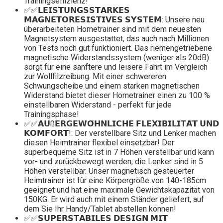
Trainingseffizienz!
✅✅𝗟𝗘𝗜𝗦𝗧𝗨𝗡𝗚𝗦𝗦𝗧𝗔𝗥𝗞𝗘𝗦
𝗠𝗔𝗚𝗡𝗘𝗧𝗢𝗥𝗘𝗦𝗜𝗦𝗧𝗜𝗩𝗘𝗦 𝗦𝗬𝗦𝗧𝗘𝗠: Unsere neu
überarbeiteten Hometrainer sind mit dem neuesten
Magnetsystem ausgestattet, das auch nach Millionen
von Tests noch gut funktioniert. Das riemengetriebene
magnetische Widerstandssystem (weniger als 20dB)
sorgt für eine sanftere und leisere Fahrt im Vergleich
zur Wollfilzreibung. Mit einer schwereren
Schwungscheibe und einem starken magnetischen
Widerstand bietet dieser Hometrainer einen zu 100 %
einstellbaren Widerstand - perfekt für jede
Trainingsphase!
✅✅𝗔𝗨ß𝗘𝗥𝗚𝗘𝗪𝗢̈𝗛𝗡𝗟𝗜𝗖𝗛𝗘 𝗙𝗟𝗘𝗫𝗜𝗕𝗜𝗟𝗜𝗧𝗔̈𝗧 𝗨𝗡𝗗
𝗞𝗢𝗠𝗙𝗢𝗥𝗧!: Der verstellbare Sitz und Lenker machen
diesen Heimtrainer flexibel einsetzbar! Der
superbequeme Sitz ist in 7 Höhen verstellbar und kann
vor- und zurückbewegt werden; die Lenker sind in 5
Höhen verstellbar. Unser magnetisch gesteuerter
Heimtrainer ist für eine Körpergröße von 140-185cm
geeignet und hat eine maximale Gewichtskapazität von
150KG. Er wird auch mit einem Ständer geliefert, auf
dem Sie Ihr Handy/Tablet abstellen können!
✅✅𝗦𝗨𝗣𝗘𝗥𝗦𝗧𝗔𝗕𝗜𝗟𝗘𝗦 𝗗𝗘𝗦𝗜𝗚𝗡 𝗠𝗜𝗧