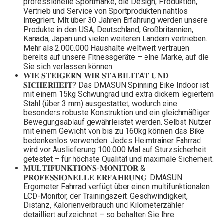
professionelle Sportmarke, die Design, Produktion,
Vertrieb und Service von Sportprodukten nahtlos
integriert. Mit über 30 Jahren Erfahrung werden unsere
Produkte in den USA, Deutschland, Großbritannien,
Kanada, Japan und vielen weiteren Ländern vertrieben.
Mehr als 2.000.000 Haushalte weltweit vertrauen
bereits auf unsere Fitnessgeräte – eine Marke, auf die
Sie sich verlassen können.
𝐖𝐈𝐄 𝐒𝐓𝐄𝐈𝐆𝐄𝐑𝐍 𝐖𝐈𝐑 𝐒𝐓𝐀𝐁𝐈𝐋𝐈𝐓Ä𝐓 𝐔𝐍𝐃
𝐒𝐈𝐂𝐇𝐄𝐑𝐇𝐄𝐈𝐓? Das DMASUN Spinning Bike Indoor ist
mit einem 15kg Schwungrad und extra dickem legiertem
Stahl (über 3 mm) ausgestattet, wodurch eine
besonders robuste Konstruktion und ein gleichmäßiger
Bewegungsablauf gewährleistet werden. Selbst Nutzer
mit einem Gewicht von bis zu 160kg können das Bike
bedenkenlos verwenden. Jedes Heimtrainer Fahrrad
wird vor Auslieferung 100.000 Mal auf Sturzsicherheit
getestet – für höchste Qualität und maximale Sicherheit.
𝐌𝐔𝐋𝐓𝐈𝐅𝐔𝐍𝐊𝐓𝐈𝐎𝐍𝐒-𝐌𝐎𝐍𝐈𝐓𝐎𝐑 &
𝐏𝐑𝐎𝐅𝐄𝐒𝐒𝐈𝐎𝐍𝐄𝐋𝐋𝐄 𝐄𝐑𝐅𝐀𝐇𝐑𝐔𝐍𝐆: DMASUN
Ergometer Fahrrad verfügt über einen multifunktionalen
LCD-Monitor, der Trainingszeit, Geschwindigkeit,
Distanz, Kalorienverbrauch und Kilometerzähler
detailliert aufzeichnet – so behalten Sie Ihre