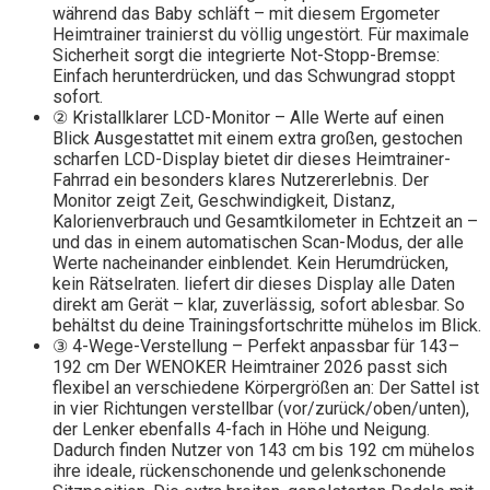
während das Baby schläft – mit diesem Ergometer
Heimtrainer trainierst du völlig ungestört. Für maximale
Sicherheit sorgt die integrierte Not-Stopp-Bremse:
Einfach herunterdrücken, und das Schwungrad stoppt
sofort.
② Kristallklarer LCD-Monitor – Alle Werte auf einen
Blick Ausgestattet mit einem extra großen, gestochen
scharfen LCD-Display bietet dir dieses Heimtrainer-
Fahrrad ein besonders klares Nutzererlebnis. Der
Monitor zeigt Zeit, Geschwindigkeit, Distanz,
Kalorienverbrauch und Gesamtkilometer in Echtzeit an –
und das in einem automatischen Scan-Modus, der alle
Werte nacheinander einblendet. Kein Herumdrücken,
kein Rätselraten. liefert dir dieses Display alle Daten
direkt am Gerät – klar, zuverlässig, sofort ablesbar. So
behältst du deine Trainingsfortschritte mühelos im Blick.
③ 4-Wege-Verstellung – Perfekt anpassbar für 143–
192 cm Der WENOKER Heimtrainer 2026 passt sich
flexibel an verschiedene Körpergrößen an: Der Sattel ist
in vier Richtungen verstellbar (vor/zurück/oben/unten),
der Lenker ebenfalls 4-fach in Höhe und Neigung.
Dadurch finden Nutzer von 143 cm bis 192 cm mühelos
ihre ideale, rückenschonende und gelenkschonende