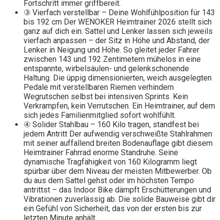
Fortschritt immer griffbereit.
③ Vierfach verstellbar – Deine Wohlfühlposition für 143
bis 192 cm Der WENOKER Heimtrainer 2026 stellt sich
ganz auf dich ein. Sattel und Lenker lassen sich jeweils
vierfach anpassen – der Sitz in Höhe und Abstand, der
Lenker in Neigung und Höhe. So gleitet jeder Fahrer
zwischen 143 und 192 Zentimetern mühelos in eine
entspannte, wirbelsäulen- und gelenkschonende
Haltung. Die üppig dimensionierten, weich ausgelegten
Pedale mit verstellbaren Riemen verhindern
Wegrutschen selbst bei intensiven Sprints. Kein
Verkrampfen, kein Verrutschen. Ein Heimtrainer, auf dem
sich jedes Familienmitglied sofort wohlfühlt.
④ Solider Stahlbau – 160 Kilo tragen, standfest bei
jedem Antritt Der aufwendig verschweißte Stahlrahmen
mit seiner auffallend breiten Bodenauflage gibt diesem
Heimtrainer Fahrrad enorme Standruhe. Seine
dynamische Tragfähigkeit von 160 Kilogramm liegt
spürbar über dem Niveau der meisten Mitbewerber. Ob
du aus dem Sattel gehst oder im höchsten Tempo
antrittst – das Indoor Bike dämpft Erschütterungen und
Vibrationen zuverlässig ab. Die solide Bauweise gibt dir
ein Gefühl von Sicherheit, das von der ersten bis zur
letzten Minute anhält.