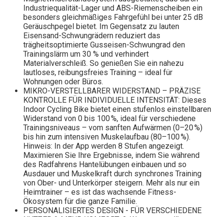
Industriequalität-Lager und ABS-Riemenscheiben ein
besonders gleichmäßiges Fahrgefühl bei unter 25 dB
Geräuschpegel bietet. Im Gegensatz zu lauten
Eisensand-Schwungrädern reduziert das
trägheitsoptimierte Gusseisen-Schwungrad den
Trainingslärm um 30 % und verhindert
Materialverschleiß. So genießen Sie ein nahezu
lautloses, reibungsfreies Training – ideal für
Wohnungen oder Büros.
MIKRO-VERSTELLBARER WIDERSTAND – PRÄZISE
KONTROLLE FÜR INDIVIDUELLE INTENSITÄT: Dieses
Indoor Cycling Bike bietet einen stufenlos einstellbaren
Widerstand von 0 bis 100 %, ideal für verschiedene
Trainingsniveaus – vom sanften Aufwärmen (0–20 %)
bis hin zum intensiven Muskelaufbau (80–100 %).
Hinweis: In der App werden 8 Stufen angezeigt.
Maximieren Sie Ihre Ergebnisse, indem Sie während
des Radfahrens Hantelübungen einbauen und so
Ausdauer und Muskelkraft durch synchrones Training
von Ober- und Unterkörper steigern. Mehr als nur ein
Heimtrainer – es ist das wachsende Fitness-
Ökosystem für die ganze Familie.
PERSONALISIERTES DESIGN - FÜR VERSCHIEDENE