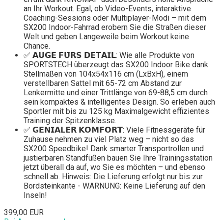
an Ihr Workout. Egal, ob Video-Events, interaktive
Coaching-Sessions oder Multiplayer-Modi – mit dem
SX200 Indoor-Fahrrad erobern Sie die Straßen dieser
Welt und geben Langeweile beim Workout keine
Chance.
✅ 𝗔𝗨𝗚𝗘 𝗙𝗨̈𝗥𝗦 𝗗𝗘𝗧𝗔𝗜𝗟: Wie alle Produkte von
SPORTSTECH überzeugt das SX200 Indoor Bike dank
Stellmaßen von 104x54x116 cm (LxBxH), einem
verstellbaren Sattel mit 65-72 cm Abstand zur
Lenkermitte und einer Trittlänge von 69-88,5 cm durch
sein kompaktes & intelligentes Design. So erleben auch
Sportler mit bis zu 125 kg Maximalgewicht effizientes
Training der Spitzenklasse.
✅ 𝗚𝗘𝗡𝗜𝗔𝗟𝗘𝗥 𝗞𝗢𝗠𝗙𝗢𝗥𝗧: Viele Fitnessgeräte für
Zuhause nehmen zu viel Platz weg – nicht so das
SX200 Speedbike! Dank smarter Transportrollen und
justierbaren Standfüßen bauen Sie Ihre Trainingsstation
jetzt überall da auf, wo Sie es möchten – und ebenso
schnell ab. Hinweis: Die Lieferung erfolgt nur bis zur
Bordsteinkante - WARNUNG: Keine Lieferung auf den
Inseln!
399,00 EUR