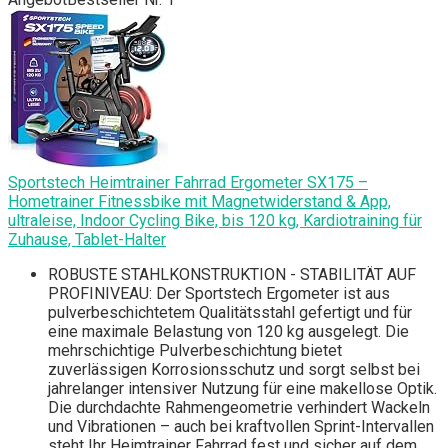
Sportstech Heimtrainer Fahrrad Ergometer SX175 –
Hometrainer Fitnessbike mit Magnetwiderstand & App,
ultraleise, Indoor Cycling Bike, bis 120 kg, Kardiotraining für
Zuhause, Tablet-Halter
ROBUSTE STAHLKONSTRUKTION - STABILITÄT AUF
PROFINIVEAU: Der Sportstech Ergometer ist aus
pulverbeschichtetem Qualitätsstahl gefertigt und für
eine maximale Belastung von 120 kg ausgelegt. Die
mehrschichtige Pulverbeschichtung bietet
zuverlässigen Korrosionsschutz und sorgt selbst bei
jahrelanger intensiver Nutzung für eine makellose Optik.
Die durchdachte Rahmengeometrie verhindert Wackeln
und Vibrationen – auch bei kraftvollen Sprint-Intervallen
steht Ihr Heimtrainer Fahrrad fest und sicher auf dem