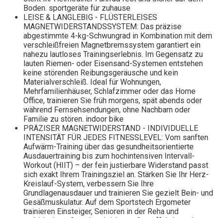
Boden. sportgeräte für zuhause
LEISE & LANGLEBIG - FLÜSTERLEISES
MAGNETWIDERSTANDSSYSTEM: Das präzise
abgestimmte 4-kg-Schwungrad in Kombination mit dem
verschleißfreien Magnetbremssystem garantiert ein
nahezu lautloses Trainingserlebnis. Im Gegensatz zu
lauten Riemen- oder Eisensand-Systemen entstehen
keine störenden Reibungsgeräusche und kein
Materialverschleiß. Ideal für Wohnungen,
Mehrfamilienhäuser, Schlafzimmer oder das Home
Office, trainieren Sie früh morgens, spät abends oder
während Fernsehsendungen, ohne Nachbarn oder
Familie zu stören. indoor bike
PRÄZISER MAGNETWIDERSTAND - INDIVIDUELLE
INTENSITÄT FÜR JEDES FITNESSLEVEL: Vom sanften
Aufwärm-Training über das gesundheitsorientierte
Ausdauertraining bis zum hochintensiven Intervall-
Workout (HIIT) – der fein justierbare Widerstand passt
sich exakt Ihrem Trainingsziel an. Stärken Sie Ihr Herz-
Kreislauf-System, verbessern Sie Ihre
Grundlagenausdauer und trainieren Sie gezielt Bein- und
Gesäßmuskulatur. Auf dem Sportstech Ergometer
trainieren Einsteiger, Senioren in der Reha und