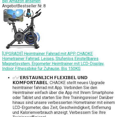
Bei Amazon ansehen
Angebot
Bestseller Nr. 8
[UPGRADE] Heimtrainer Fahrrad mit APP, CHAOKE
Hometrainer Fahrrad, Leises, Stufenlos Einstellbares
Magnetsystem, Ergometer Heimtrainer mit LCD-Display,
Indoor Fitnessbike für Zuhause, Bis 150KG
✅✅𝗘𝗥𝗦𝗧𝗔𝗨𝗡𝗟𝗜𝗖𝗛 𝗙𝗟𝗘𝗫𝗜𝗕𝗘𝗟 𝗨𝗡𝗗
𝗞𝗢𝗠𝗙𝗢𝗥𝗧𝗔𝗕𝗘𝗟: CHAOKE stellt neues Upgrade
heimtrainer fahrrad mit App. Verbinden Sie den
Heimtrainer einfach über die App mit Ihrem Smartphone
oder Tablet und starten Sie Ihre Trainingsreise! Darüber
hinaus sind unsere verbesserten Hometrainer mit einem
LCD-Ergometer, das Zeit, Geschwindigkeit, Entfernung
und Kalorienverbrauch anzeigt. Verbessern Sie Ihre