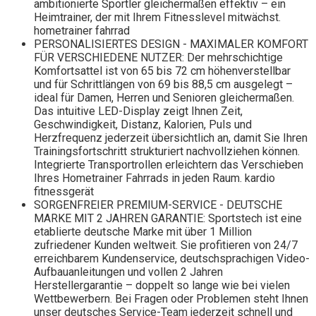
ambitionierte Sportler gleichermaßen effektiv – ein
Heimtrainer, der mit Ihrem Fitnesslevel mitwächst.
hometrainer fahrrad
PERSONALISIERTES DESIGN - MAXIMALER KOMFORT
FÜR VERSCHIEDENE NUTZER: Der mehrschichtige
Komfortsattel ist von 65 bis 72 cm höhenverstellbar
und für Schrittlängen von 69 bis 88,5 cm ausgelegt –
ideal für Damen, Herren und Senioren gleichermaßen.
Das intuitive LED-Display zeigt Ihnen Zeit,
Geschwindigkeit, Distanz, Kalorien, Puls und
Herzfrequenz jederzeit übersichtlich an, damit Sie Ihren
Trainingsfortschritt strukturiert nachvollziehen können.
Integrierte Transportrollen erleichtern das Verschieben
Ihres Hometrainer Fahrrads in jeden Raum. kardio
fitnessgerät
SORGENFREIER PREMIUM-SERVICE - DEUTSCHE
MARKE MIT 2 JAHREN GARANTIE: Sportstech ist eine
etablierte deutsche Marke mit über 1 Million
zufriedener Kunden weltweit. Sie profitieren von 24/7
erreichbarem Kundenservice, deutschsprachigen Video-
Aufbauanleitungen und vollen 2 Jahren
Herstellergarantie – doppelt so lange wie bei vielen
Wettbewerbern. Bei Fragen oder Problemen steht Ihnen
unser deutsches Service-Team jederzeit schnell und