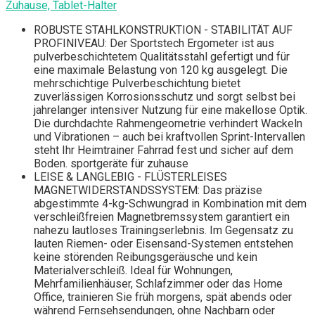
Zuhause, Tablet-Halter
ROBUSTE STAHLKONSTRUKTION - STABILITÄT AUF
PROFINIVEAU: Der Sportstech Ergometer ist aus
pulverbeschichtetem Qualitätsstahl gefertigt und für
eine maximale Belastung von 120 kg ausgelegt. Die
mehrschichtige Pulverbeschichtung bietet
zuverlässigen Korrosionsschutz und sorgt selbst bei
jahrelanger intensiver Nutzung für eine makellose Optik.
Die durchdachte Rahmengeometrie verhindert Wackeln
und Vibrationen – auch bei kraftvollen Sprint-Intervallen
steht Ihr Heimtrainer Fahrrad fest und sicher auf dem
Boden. sportgeräte für zuhause
LEISE & LANGLEBIG - FLÜSTERLEISES
MAGNETWIDERSTANDSSYSTEM: Das präzise
abgestimmte 4-kg-Schwungrad in Kombination mit dem
verschleißfreien Magnetbremssystem garantiert ein
nahezu lautloses Trainingserlebnis. Im Gegensatz zu
lauten Riemen- oder Eisensand-Systemen entstehen
keine störenden Reibungsgeräusche und kein
Materialverschleiß. Ideal für Wohnungen,
Mehrfamilienhäuser, Schlafzimmer oder das Home
Office, trainieren Sie früh morgens, spät abends oder
während Fernsehsendungen, ohne Nachbarn oder