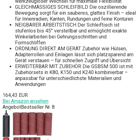
werkzeugloser Wechsel für maximale Flexibilität
GLEICHMÄSSIGES SCHLEIFBILD Die oszillierende
Bewegung sorgt für ein sauberes, glattes Finish – ideal
für Innenradien, Kanten, Rundungen und feine Konturen
NEIGBARER ARBEITSTISCH Der Schleiftisch ist
stufenlos bis 45° verstellbar und ermöglicht exakte
Winkelarbeiten bei Gehrungsschnitten und
Formschliffen
ORDNUNG DIREKT AM GERÄT Zubehör wie Hülsen,
Adapterrollen und Einlagen lässt sich platzsparend am
Gerät verstauen – für schnellen Zugriff und Übersicht
ERWEITERBAR MIT ZUBEHÖR Die GSBSM 500 ist mit
Zubehörsets in K80, K150 und K240 kombinierbar –
anpassbar für unterschiedlichste Materialien und
Anwendungen
164,43 EUR
Bei Amazon ansehen
Angebot
Bestseller Nr. 8