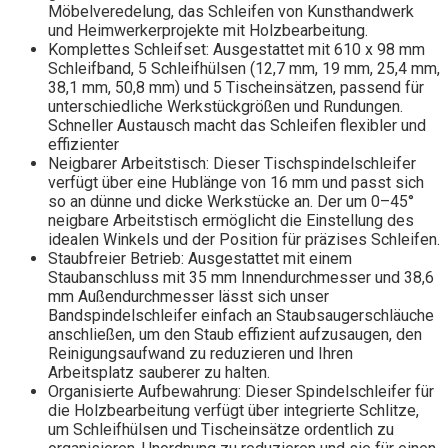
Möbelveredelung, das Schleifen von Kunsthandwerk
und Heimwerkerprojekte mit Holzbearbeitung.
Komplettes Schleifset: Ausgestattet mit 610 x 98 mm
Schleifband, 5 Schleifhülsen (12,7 mm, 19 mm, 25,4 mm,
38,1 mm, 50,8 mm) und 5 Tischeinsätzen, passend für
unterschiedliche Werkstückgrößen und Rundungen.
Schneller Austausch macht das Schleifen flexibler und
effizienter
Neigbarer Arbeitstisch: Dieser Tischspindelschleifer
verfügt über eine Hublänge von 16 mm und passt sich
so an dünne und dicke Werkstücke an. Der um 0–45°
neigbare Arbeitstisch ermöglicht die Einstellung des
idealen Winkels und der Position für präzises Schleifen.
Staubfreier Betrieb: Ausgestattet mit einem
Staubanschluss mit 35 mm Innendurchmesser und 38,6
mm Außendurchmesser lässt sich unser
Bandspindelschleifer einfach an Staubsaugerschläuche
anschließen, um den Staub effizient aufzusaugen, den
Reinigungsaufwand zu reduzieren und Ihren
Arbeitsplatz sauberer zu halten.
Organisierte Aufbewahrung: Dieser Spindelschleifer für
die Holzbearbeitung verfügt über integrierte Schlitze,
um Schleifhülsen und Tischeinsätze ordentlich zu