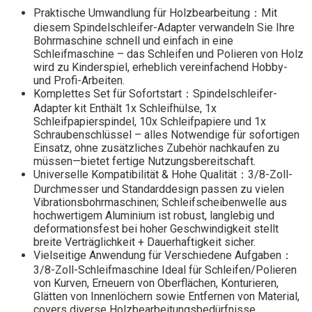
Praktische Umwandlung für Holzbearbeitung：Mit
diesem Spindelschleifer-Adapter verwandeln Sie Ihre
Bohrmaschine schnell und einfach in eine
Schleifmaschine – das Schleifen und Polieren von Holz
wird zu Kinderspiel, erheblich vereinfachend Hobby-
und Profi-Arbeiten.​
Komplettes Set für Sofortstart：Spindelschleifer-
Adapter kit Enthält 1x Schleifhülse, 1x
Schleifpapierspindel, 10x Schleifpapiere und 1x
Schraubenschlüssel – alles Notwendige für sofortigen
Einsatz, ohne zusätzliches Zubehör nachkaufen zu
müssen—bietet fertige Nutzungsbereitschaft.​
Universelle Kompatibilität & Hohe Qualität：3/8-Zoll-
Durchmesser und Standarddesign passen zu vielen
Vibrationsbohrmaschinen; Schleifscheibenwelle aus
hochwertigem Aluminium ist robust, langlebig und
deformationsfest bei hoher Geschwindigkeit stellt
breite Verträglichkeit + Dauerhaftigkeit sicher.​
Vielseitige Anwendung für Verschiedene Aufgaben：
3/8-Zoll-Schleifmaschine Ideal für Schleifen/Polieren
von Kurven, Erneuern von Oberflächen, Konturieren,
Glätten von Innenlöchern sowie Entfernen von Material,
covers diverse Holzbearbeitungsbedürfnisse.​