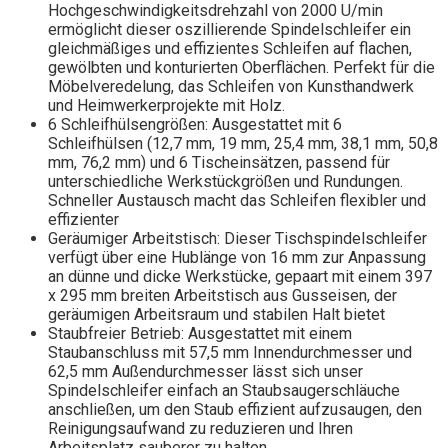
Hochgeschwindigkeitsdrehzahl von 2000 U/min
ermöglicht dieser oszillierende Spindelschleifer ein
gleichmäßiges und effizientes Schleifen auf flachen,
gewölbten und konturierten Oberflächen. Perfekt für die
Möbelveredelung, das Schleifen von Kunsthandwerk
und Heimwerkerprojekte mit Holz.
6 Schleifhülsengrößen: Ausgestattet mit 6
Schleifhülsen (12,7 mm, 19 mm, 25,4 mm, 38,1 mm, 50,8
mm, 76,2 mm) und 6 Tischeinsätzen, passend für
unterschiedliche Werkstückgrößen und Rundungen.
Schneller Austausch macht das Schleifen flexibler und
effizienter
Geräumiger Arbeitstisch: Dieser Tischspindelschleifer
verfügt über eine Hublänge von 16 mm zur Anpassung
an dünne und dicke Werkstücke, gepaart mit einem 397
x 295 mm breiten Arbeitstisch aus Gusseisen, der
geräumigen Arbeitsraum und stabilen Halt bietet
Staubfreier Betrieb: Ausgestattet mit einem
Staubanschluss mit 57,5 mm Innendurchmesser und
62,5 mm Außendurchmesser lässt sich unser
Spindelschleifer einfach an Staubsaugerschläuche
anschließen, um den Staub effizient aufzusaugen, den
Reinigungsaufwand zu reduzieren und Ihren
Arbeitsplatz sauberer zu halten.