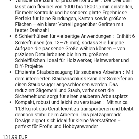
Variable Drehzahl für präzise Kontrolle：Die Drehzahl
lässt sich flexibel von 1000 bis 1800 U/min einstellen,
für mehr Kontrolle und besonders glatte Ergebnisse.
Perfekt für feine Rundungen, Kanten sowie größere
Flächen – ein klarer Vorteil gegenüber Geräten mit
fester Drehzahl
6 Schleifhülsen für vielseitige Anwendungen：Enthält 6
Schleifhülsen (ca. 13–76 mm), sodass Sie für jede
Aufgabe die passende Größe wählen können – von
präzisen Detailarbeiten bis hin zu größeren
Schleifflächen. Ideal für Holzwerker, Heimwerker und
DIY-Projekte
Effiziente Staubabsaugung für sauberes Arbeiten：Mit
dem integrierten Staubanschluss kann der Schleifer an
einen Staubsauger angeschlossen werden. Das
reduziert Sägemehl und Staub, verbessert die
Sicherheit und sorgt für einen sauberen Arbeitsplatz
Kompakt, robust und leicht zu verstauen：Mit nur ca.
11,8 kg ist das Gerät leicht zu transportieren und bleibt
dennoch stabil beim Arbeiten. Das platzsparende
Design eignet sich ideal für kleine Werkstätten –
perfekt für Profis und Hobbyanwender
131,99 EUR