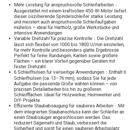
Mehr Leistung für anspruchsvolle Schleifarbeiten：
Ausgestattet mit einem kraftvollen 450-W-Motor liefert
dieser oszillierende Spindelschleifer starke Leistung
und meistert auch anspruchsvolle Schleifaufgaben
mühelos – ideal für Hartholz, große Werkstücke und
intensive Anwendungen
Variable Drehzahl für präzise Kontrolle：Die Drehzahl
lässt sich flexibel von 1000 bis 1800 U/min einstellen,
für mehr Kontrolle und besonders glatte Ergebnisse.
Perfekt für feine Rundungen, Kanten sowie größere
Flächen – ein klarer Vorteil gegenüber Geräten mit
fester Drehzahl
6 Schleifhülsen für vielseitige Anwendungen：Enthält 6
Schleifhülsen (ca. 13–76 mm), sodass Sie für jede
Aufgabe die passende Größe wählen können – von
präzisen Detailarbeiten bis hin zu größeren
Schleifflächen. Ideal für Holzwerker, Heimwerker und
DIY-Projekte
Effiziente Staubabsaugung für sauberes Arbeiten：Mit
dem integrierten Staubanschluss kann der Schleifer an
einen Staubsauger angeschlossen werden. Das
reduziert Sägemehl und Staub, verbessert die
Sicherheit und sorgt für einen sauberen Arbeitsplatz