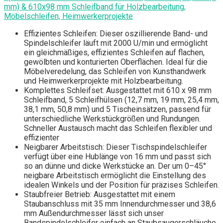
mm) & 610x98 mm Schleifband für Holzbearbeitung,
Möbelschleifen, Heimwerkerprojekte
Effizientes Schleifen: Dieser oszillierende Band- und
Spindelschleifer läuft mit 2000 U/min und ermöglicht
ein gleichmäßiges, effizientes Schleifen auf flachen,
gewölbten und konturierten Oberflächen. Ideal für die
Möbelveredelung, das Schleifen von Kunsthandwerk
und Heimwerkerprojekte mit Holzbearbeitung.
Komplettes Schleifset: Ausgestattet mit 610 x 98 mm
Schleifband, 5 Schleifhülsen (12,7 mm, 19 mm, 25,4 mm,
38,1 mm, 50,8 mm) und 5 Tischeinsätzen, passend für
unterschiedliche Werkstückgrößen und Rundungen.
Schneller Austausch macht das Schleifen flexibler und
effizienter
Neigbarer Arbeitstisch: Dieser Tischspindelschleifer
verfügt über eine Hublänge von 16 mm und passt sich
so an dünne und dicke Werkstücke an. Der um 0–45°
neigbare Arbeitstisch ermöglicht die Einstellung des
idealen Winkels und der Position für präzises Schleifen.
Staubfreier Betrieb: Ausgestattet mit einem
Staubanschluss mit 35 mm Innendurchmesser und 38,6
mm Außendurchmesser lässt sich unser
Bandspindelschleifer einfach an Staubsaugerschläuche