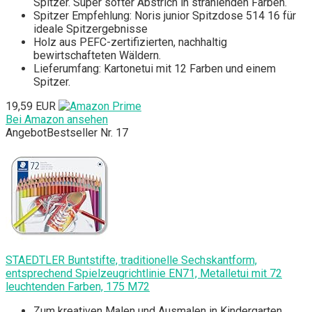
Spitzer. Super softer Abstrich in strahlenden Farben.
Spitzer Empfehlung: Noris junior Spitzdose 514 16 für
ideale Spitzergebnisse
Holz aus PEFC-zertifizierten, nachhaltig
bewirtschafteten Wäldern.
Lieferumfang: Kartonetui mit 12 Farben und einem
Spitzer.
19,59 EUR
Bei Amazon ansehen
Angebot
Bestseller Nr. 17
STAEDTLER Buntstifte, traditionelle Sechskantform,
entsprechend Spielzeugrichtlinie EN71, Metalletui mit 72
leuchtenden Farben, 175 M72
Zum kreativen Malen und Ausmalen in Kindergarten,