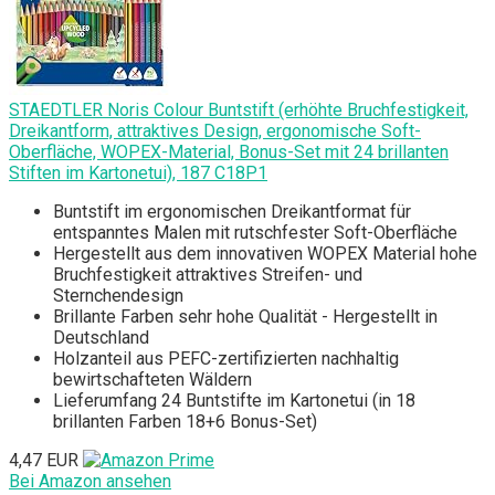
STAEDTLER Noris Colour Buntstift (erhöhte Bruchfestigkeit,
Dreikantform, attraktives Design, ergonomische Soft-
Oberfläche, WOPEX-Material, Bonus-Set mit 24 brillanten
Stiften im Kartonetui), 187 C18P1
Buntstift im ergonomischen Dreikantformat für
entspanntes Malen mit rutschfester Soft-Oberfläche
Hergestellt aus dem innovativen WOPEX Material hohe
Bruchfestigkeit attraktives Streifen- und
Sternchendesign
Brillante Farben sehr hohe Qualität - Hergestellt in
Deutschland
Holzanteil aus PEFC-zertifizierten nachhaltig
bewirtschafteten Wäldern
Lieferumfang 24 Buntstifte im Kartonetui (in 18
brillanten Farben 18+6 Bonus-Set)
4,47 EUR
Bei Amazon ansehen