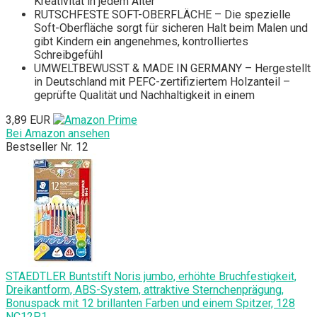
Kreativität in jedem Alter
RUTSCHFESTE SOFT-OBERFLÄCHE – Die spezielle
Soft-Oberfläche sorgt für sicheren Halt beim Malen und
gibt Kindern ein angenehmes, kontrolliertes
Schreibgefühl
UMWELTBEWUSST & MADE IN GERMANY – Hergestellt
in Deutschland mit PEFC-zertifiziertem Holzanteil –
geprüfte Qualität und Nachhaltigkeit in einem
3,89 EUR
Bei Amazon ansehen
Bestseller Nr. 12
STAEDTLER Buntstift Noris jumbo, erhöhte Bruchfestigkeit,
Dreikantform, ABS-System, attraktive Sternchenprägung,
Bonuspack mit 12 brillanten Farben und einem Spitzer, 128
NC12P1