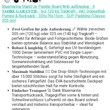
Bluemarina Stand Up Paddle Board Ariki aufblasbar - 𝟓
𝐉𝐀𝐇𝐑𝐄 𝐆𝐀𝐑𝐀𝐍𝐓𝐈𝐄 - bis 120 kg Tragkraft - inkl. Doppelhub
Pumpe & Rucksack - 305x76x15cm - SUP Paddling (Classic
305 cm)
𝐙𝐰𝐞𝐢 𝐆𝐫𝐨̈ß𝐞𝐧 𝐟𝐮̈𝐫 𝐣𝐞𝐝𝐞 𝐀𝐧𝐟𝐨𝐫𝐝𝐞𝐫𝐮𝐧𝐠 📏 Wähle zwischen
305 cm (120 kg) oder 325 cm (140 kg) Tragkraft –
perfekt für Anfänger und Fortgeschrittene. Beide Größen
bieten optimale Balance aus Stabilität und Wendigkeit.
𝐑𝐨𝐛𝐮𝐬𝐭 & 𝐥𝐚𝐧𝐠𝐥𝐞𝐛𝐢𝐠 💪 Gefertigt aus UV-beständigem
1000 Denier laminiertem PVC mit Single-Layer-
Technologie – widerstandsfähig gegen Abnutzung,
Sonneneinstrahlung und Salzwasser für
langanhaltenden Spaß.
𝐌𝐚𝐱𝐢𝐦𝐚𝐥𝐞 𝐒𝐭𝐚𝐛𝐢𝐥𝐢𝐭𝐚̈𝐭 🏄‍♂️ Die Drop-Stitch-Technologie mit
über 15.000 Stitches sorgt für hohe Steifigkeit und ein
sicheres Fahrgefühl. Das EVA-beschichtete Deckpad
bietet rutschfesten Halt für mehr Kontrolle.
𝐄𝐢𝐧𝐟𝐚𝐜𝐡𝐞𝐫 𝐓𝐫𝐚𝐧𝐬𝐩𝐨𝐫𝐭 🚀 Dank Bluemarina
Transportrucksack, Tragegriffen vorne & hinten und
Schnellverschluss-Luftventil ist das Board schnell
verstaut und mühelos transportierbar – ideal für
unterwegs.