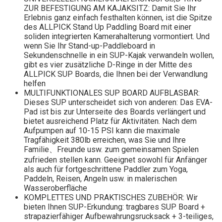
ZUR BEFESTIGUNG AM KAJAKSITZ: Damit Sie Ihr
Erlebnis ganz einfach festhalten können, ist die Spitze
des ALLPICK Stand Up Paddling Board mit einer
soliden integrierten Kamerahalterung vormontiert. Und
wenn Sie Ihr Stand-up-Paddleboard in
Sekundenschnelle in ein SUP-Kajak verwandeln wollen,
gibt es vier zusätzliche D-Ringe in der Mitte des
ALLPICK SUP Boards, die Ihnen bei der Verwandlung
helfen
MULTIFUNKTIONALES SUP BOARD AUFBLASBAR:
Dieses SUP unterscheidet sich von anderen: Das EVA-
Pad ist bis zur Unterseite des Boards verlängert und
bietet ausreichend Platz für Aktivitäten. Nach dem
Aufpumpen auf 10-15 PSI kann die maximale
Tragfähigkeit 380lb erreichen, was Sie und Ihre
Familie、Freunde usw. zum gemeinsamen Spielen
zufrieden stellen kann. Geeignet sowohl für Anfänger
als auch für fortgeschrittene Paddler zum Yoga,
Paddeln, Reisen, Angeln usw. in malerischen
Wasseroberfläche
KOMPLETTES UND PRAKTISCHES ZUBEHÖR: Wir
bieten Ihnen SUP-Erkundung: tragbares SUP Board +
strapazierfähiger Aufbewahrungsrucksack + 3-teiliges,