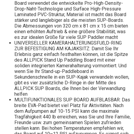
Board verwendet die entwickelte Pro-High-Density-
Drop-Naht-Technologie und Surface High-Pressure
Laminated PVC-Struktur, Material ist macht das Board
stärker und langlebiger als die meisten SUP-Boards.
Die Abmessungen von 320 cm x 81 cm x 15 cm bieten
einen erhöhten Auftrieb & eine größere Stabilität, was
es zur idealen Größe für viele SUP Paddler macht
UNIVERSELLER KAMERAHALTERUNGSFUß,D-RING
ZUR BEFESTIGUNG AM KAJAKSITZ: Damit Sie Ihr
Erlebnis ganz einfach festhalten können, ist die Spitze
des ALLPICK Stand Up Paddling Board mit einer
soliden integrierten Kamerahalterung vormontiert. Und
wenn Sie Ihr Stand-up-Paddleboard in
Sekundenschnelle in ein SUP-Kajak verwandeln wollen,
gibt es vier zusätzliche D-Ringe in der Mitte des
ALLPICK SUP Boards, die Ihnen bei der Verwandlung
helfen
MULTIFUNKTIONALES SUP BOARD AUFBLASBAR: Das
breite EVA-Pad bietet viel Platz für Aktivitäten. Nach
dem Aufpumpen auf 10-15 PSI kann die maximale
Tragfähigkeit 440 lb erreichen, was Sie und Ihre Familie,
Freunde usw. zum gemeinsamen Spielen zufrieden
stellen kann. Bei hohen Temperaturen empfehlen wir,
das Board auf 10–12 PSI aufzupumpen. Es eignet sich