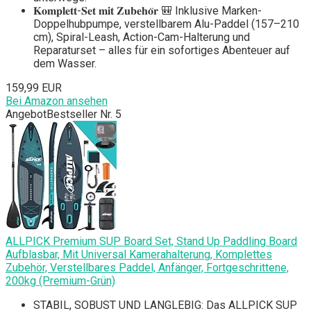
𝐊𝐨𝐦𝐩𝐥𝐞𝐭𝐭-𝐒𝐞𝐭 𝐦𝐢𝐭 𝐙𝐮𝐛𝐞𝐡𝐨̈𝐫 🎒 Inklusive Marken-
Doppelhubpumpe, verstellbarem Alu-Paddel (157–210
cm), Spiral-Leash, Action-Cam-Halterung und
Reparaturset – alles für ein sofortiges Abenteuer auf
dem Wasser.
159,99 EUR
Bei Amazon ansehen
Angebot
Bestseller Nr. 5
ALLPICK Premium SUP Board Set, Stand Up Paddling Board
Aufblasbar, Mit Universal Kamerahalterung, Komplettes
Zubehör, Verstellbares Paddel, Anfänger, Fortgeschrittene,
200kg (Premium-Grün)
STABIL, SOBUST UND LANGLEBIG: Das ALLPICK SUP