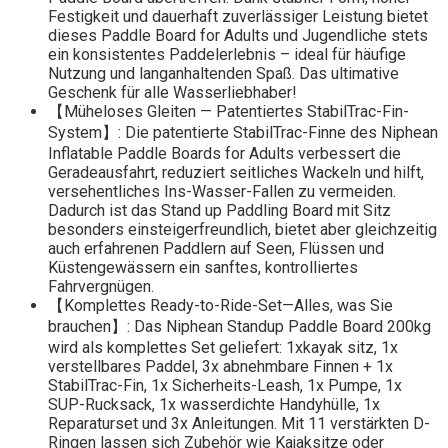
Festigkeit und dauerhaft zuverlässiger Leistung bietet
dieses Paddle Board for Adults und Jugendliche stets
ein konsistentes Paddelerlebnis – ideal für häufige
Nutzung und langanhaltenden Spaß. Das ultimative
Geschenk für alle Wasserliebhaber!
【Müheloses Gleiten — Patentiertes StabilTrac-Fin-
System】: Die patentierte StabilTrac-Finne des Niphean
Inflatable Paddle Boards for Adults verbessert die
Geradeausfahrt, reduziert seitliches Wackeln und hilft,
versehentliches Ins-Wasser-Fallen zu vermeiden.
Dadurch ist das Stand up Paddling Board mit Sitz
besonders einsteigerfreundlich, bietet aber gleichzeitig
auch erfahrenen Paddlern auf Seen, Flüssen und
Küstengewässern ein sanftes, kontrolliertes
Fahrvergnügen.
【Komplettes Ready-to-Ride-Set—Alles, was Sie
brauchen】: Das Niphean Standup Paddle Board 200kg
wird als komplettes Set geliefert: 1xkayak sitz, 1x
verstellbares Paddel, 3x abnehmbare Finnen + 1x
StabilTrac-Fin, 1x Sicherheits-Leash, 1x Pumpe, 1x
SUP-Rucksack, 1x wasserdichte Handyhülle, 1x
Reparaturset und 3x Anleitungen. Mit 11 verstärkten D-
Ringen lassen sich Zubehör wie Kajaksitze oder