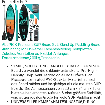
Bestseller Nr. 7
ALLPICK Premium SUP Board Set, Stand Up Paddling Board
Aufblasbar, Mit Universal Kamerahalterung, Komplettes
Zubehör, Verstellbares Paddel, Anfänger,
Fortgeschrittene,200kg,Orangegrün
STABIL, SOBUST UND LANGLEBIG: Das ALLPICK SUP
Board verwendet die exklusiv entwickelte Pro-High-
Density-Drop-Naht-Technologie und Surface High-
Pressure Laminated PVC-Struktur, Material ist macht
das Board stärker und langlebiger als die meisten SUP-
Boards. Die Abmessungen von 320 cm x 81 cm x 15 cm
bieten einen erhöhten Auftrieb & eine größere Stabilität,
was es zur idealen Größe für viele SUP Paddler macht
UNIVERSELLER KAMERAHALTERUNGSFUß,D-RING