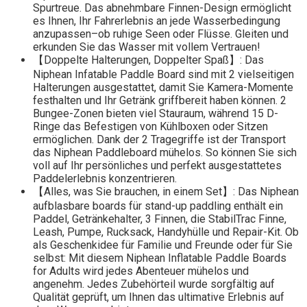
Spurtreue. Das abnehmbare Finnen-Design ermöglicht
es Ihnen, Ihr Fahrerlebnis an jede Wasserbedingung
anzupassen–ob ruhige Seen oder Flüsse. Gleiten und
erkunden Sie das Wasser mit vollem Vertrauen!
【Doppelte Halterungen, Doppelter Spaß】: Das
Niphean Infatable Paddle Board sind mit 2 vielseitigen
Halterungen ausgestattet, damit Sie Kamera-Momente
festhalten und Ihr Getränk griffbereit haben können. 2
Bungee-Zonen bieten viel Stauraum, während 15 D-
Ringe das Befestigen von Kühlboxen oder Sitzen
ermöglichen. Dank der 2 Tragegriffe ist der Transport
das Niphean Paddleboard mühelos. So können Sie sich
voll auf Ihr persönliches und perfekt ausgestattetes
Paddelerlebnis konzentrieren.
【Alles, was Sie brauchen, in einem Set】: Das Niphean
aufblasbare boards für stand-up paddling enthält ein
Paddel, Getränkehalter, 3 Finnen, die StabilTrac Finne,
Leash, Pumpe, Rucksack, Handyhülle und Repair-Kit. Ob
als Geschenkidee für Familie und Freunde oder für Sie
selbst: Mit diesem Niphean Inflatable Paddle Boards
for Adults wird jedes Abenteuer mühelos und
angenehm. Jedes Zubehörteil wurde sorgfältig auf
Qualität geprüft, um Ihnen das ultimative Erlebnis auf