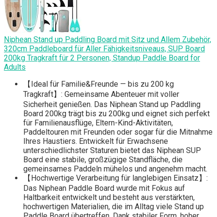
Niphean Stand up Paddling Board mit Sitz und Allem Zubehör,
320cm Paddleboard für Aller Fähigkeitsniveaus, SUP Board
200kg Tragkraft für 2 Personen, Standup Paddle Board for
Adults
【Ideal für Familie&Freunde — bis zu 200 kg
Tragkraft】: Gemeinsame Abenteuer mit voller
Sicherheit genießen. Das Niphean Stand up Paddling
Board 200kg trägt bis zu 200kg und eignet sich perfekt
für Familienausflüge, Eltern-Kind-Aktivitäten,
Paddeltouren mit Freunden oder sogar für die Mitnahme
Ihres Haustiers. Entwickelt für Erwachsene
unterschiedlichster Staturen bietet das Niphean SUP
Board eine stabile, großzügige Standfläche, die
gemeinsames Paddeln mühelos und angenehm macht.
【Hochwertige Verarbeitung für langlebigen Einsatz】:
Das Niphean Paddle Board wurde mit Fokus auf
Haltbarkeit entwickelt und besteht aus verstärkten,
hochwertigen Materialien, die im Alltag viele Stand up
Paddle Board übertreffen. Dank stabiler Form, hoher