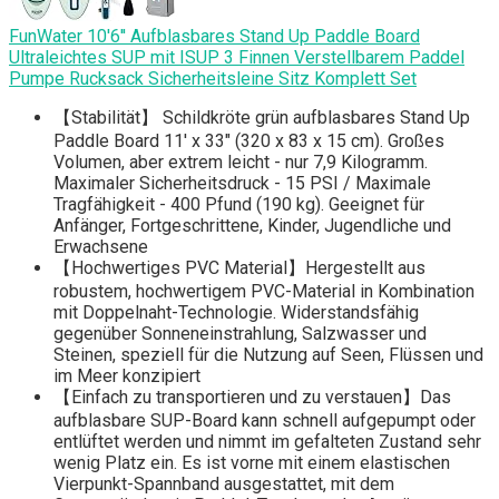
FunWater 10'6'' Aufblasbares Stand Up Paddle Board
Ultraleichtes SUP mit ISUP 3 Finnen Verstellbarem Paddel
Pumpe Rucksack Sicherheitsleine Sitz Komplett Set
【Stabilität】 Schildkröte grün aufblasbares Stand Up
Paddle Board 11' x 33" (320 x 83 x 15 cm). Großes
Volumen, aber extrem leicht - nur 7,9 Kilogramm.
Maximaler Sicherheitsdruck - 15 PSI / Maximale
Tragfähigkeit - 400 Pfund (190 kg). Geeignet für
Anfänger, Fortgeschrittene, Kinder, Jugendliche und
Erwachsene
【Hochwertiges PVC Material】Hergestellt aus
robustem, hochwertigem PVC-Material in Kombination
mit Doppelnaht-Technologie. Widerstandsfähig
gegenüber Sonneneinstrahlung, Salzwasser und
Steinen, speziell für die Nutzung auf Seen, Flüssen und
im Meer konzipiert
【Einfach zu transportieren und zu verstauen】Das
aufblasbare SUP-Board kann schnell aufgepumpt oder
entlüftet werden und nimmt im gefalteten Zustand sehr
wenig Platz ein. Es ist vorne mit einem elastischen
Vierpunkt-Spannband ausgestattet, mit dem