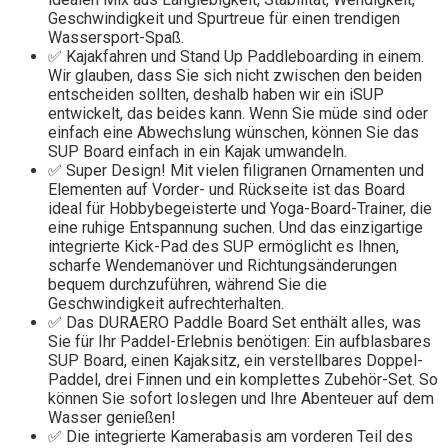
Geschwindigkeit und Spurtreue für einen trendigen
Wassersport-Spaß.
✅ Kajakfahren und Stand Up Paddleboarding in einem.
Wir glauben, dass Sie sich nicht zwischen den beiden
entscheiden sollten, deshalb haben wir ein iSUP
entwickelt, das beides kann. Wenn Sie müde sind oder
einfach eine Abwechslung wünschen, können Sie das
SUP Board einfach in ein Kajak umwandeln.
✅ Super Design! Mit vielen filigranen Ornamenten und
Elementen auf Vorder- und Rückseite ist das Board
ideal für Hobbybegeisterte und Yoga-Board-Trainer, die
eine ruhige Entspannung suchen. Und das einzigartige
integrierte Kick-Pad des SUP ermöglicht es Ihnen,
scharfe Wendemanöver und Richtungsänderungen
bequem durchzuführen, während Sie die
Geschwindigkeit aufrechterhalten.
✅ Das DURAERO Paddle Board Set enthält alles, was
Sie für Ihr Paddel-Erlebnis benötigen: Ein aufblasbares
SUP Board, einen Kajaksitz, ein verstellbares Doppel-
Paddel, drei Finnen und ein komplettes Zubehör-Set. So
können Sie sofort loslegen und Ihre Abenteuer auf dem
Wasser genießen!
✅ Die integrierte Kamerabasis am vorderen Teil des