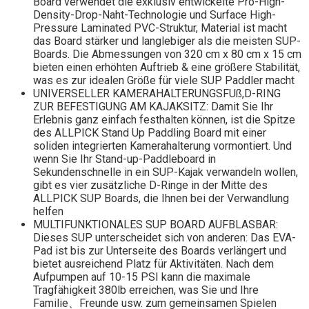
Board verwendet die exklusiv entwickelte Pro-High-
Density-Drop-Naht-Technologie und Surface High-
Pressure Laminated PVC-Struktur, Material ist macht
das Board stärker und langlebiger als die meisten SUP-
Boards. Die Abmessungen von 320 cm x 80 cm x 15 cm
bieten einen erhöhten Auftrieb & eine größere Stabilität,
was es zur idealen Größe für viele SUP Paddler macht
UNIVERSELLER KAMERAHALTERUNGSFUß,D-RING
ZUR BEFESTIGUNG AM KAJAKSITZ: Damit Sie Ihr
Erlebnis ganz einfach festhalten können, ist die Spitze
des ALLPICK Stand Up Paddling Board mit einer
soliden integrierten Kamerahalterung vormontiert. Und
wenn Sie Ihr Stand-up-Paddleboard in
Sekundenschnelle in ein SUP-Kajak verwandeln wollen,
gibt es vier zusätzliche D-Ringe in der Mitte des
ALLPICK SUP Boards, die Ihnen bei der Verwandlung
helfen
MULTIFUNKTIONALES SUP BOARD AUFBLASBAR:
Dieses SUP unterscheidet sich von anderen: Das EVA-
Pad ist bis zur Unterseite des Boards verlängert und
bietet ausreichend Platz für Aktivitäten. Nach dem
Aufpumpen auf 10-15 PSI kann die maximale
Tragfähigkeit 380lb erreichen, was Sie und Ihre
Familie、Freunde usw. zum gemeinsamen Spielen