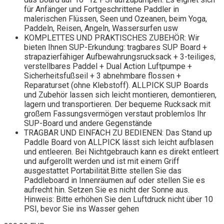
für Anfänger und Fortgeschrittene Paddler in
malerischen Flüssen, Seen und Ozeanen, beim Yoga,
Paddeln, Reisen, Angeln, Wassersurfen usw
KOMPLETTES UND PRAKTISCHES ZUBEHÖR: Wir
bieten Ihnen SUP-Erkundung: tragbares SUP Board +
strapazierfähiger Aufbewahrungsrucksack + 3-teiliges,
verstellbares Paddel + Dual Action Luftpumpe +
Sicherheitsfußseil + 3 abnehmbare flossen +
Reparaturset (ohne Klebstoff). ALLPICK SUP Boards
und Zubehör lassen sich leicht montieren, demontieren,
lagern und transportieren. Der bequeme Rucksack mit
großem Fassungsvermögen verstaut problemlos Ihr
SUP-Board und andere Gegenstände
TRAGBAR UND EINFACH ZU BEDIENEN: Das Stand up
Paddle Board von ALLPICK lässt sich leicht aufblasen
und entleeren. Bei Nichtgebrauch kann es direkt entleert
und aufgerollt werden und ist mit einem Griff
ausgestattet Portabilität.Bitte stellen Sie das
Paddleboard in Innenräumen auf oder stellen Sie es
aufrecht hin. Setzen Sie es nicht der Sonne aus.
Hinweis: Bitte erhöhen Sie den Luftdruck nicht über 10
PSI, bevor Sie ins Wasser gehen