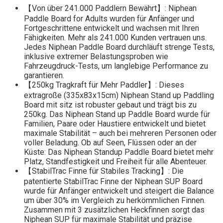
【Von über 241.000 Paddlern Bewährt】: Niphean
Paddle Board for Adults wurden für Anfänger und
Fortgeschrittene entwickelt und wachsen mit Ihren
Fähigkeiten. Mehr als 241.000 Kunden vertrauen uns.
Jedes Niphean Paddle Board durchläuft strenge Tests,
inklusive extremer Belastungsproben wie
Fahrzeugdruck-Tests, um langlebige Performance zu
garantieren.
【250kg Tragkraft für Mehr Paddler】: Dieses
extragroße (335x83x15cm) Niphean Stand up Paddling
Board mit sitz ist robuster gebaut und trägt bis zu
250kg. Das Niphean Stand up Paddle Board wurde für
Familien, Paare oder Haustiere entwickelt und bietet
maximale Stabilität – auch bei mehreren Personen oder
voller Beladung. Ob auf Seen, Flüssen oder an der
Küste: Das Niphean Standup Paddle Board bietet mehr
Platz, Standfestigkeit und Freiheit für alle Abenteuer.
【StabilTrac Finne für Stabiles Tracking】: Die
patentierte StabilTrac Finne der Niphean SUP Board
wurde für Anfänger entwickelt und steigert die Balance
um über 30% im Vergleich zu herkömmlichen Finnen.
Zusammen mit 3 zusätzlichen Heckfinnen sorgt das
Niphean SUP für maximale Stabilität und präzise