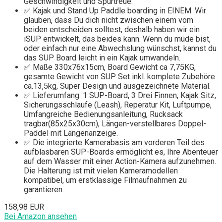
Geschwindigkeit und Spurtreue.
✅ Kajak und Stand Up Paddle boarding in EINEM. Wir
glauben, dass Du dich nicht zwischen einem vom
beiden entscheiden solltest, deshalb haben wir ein
iSUP entwickelt, das beides kann. Wenn du müde bist,
oder einfach nur eine Abwechslung wünschst, kannst du
das SUP Board leicht in ein Kajak umwandeln.
✅ Maße 330x76x15cm, Board Gewicht ca 7,75KG,
gesamte Gewicht von SUP Set inkl. komplete Zubehöre
ca.13,5kg, Super Design und ausgezeichnete Material.
✅ Lieferumfang: 1 SUP-Board, 3 Drei Finnen, Kajak Sitz,
Sicherungsschlaufe (Leash), Reperatur Kit, Luftpumpe,
Umfangreiche Bedienungsanleitung, Rucksack
tragbar(85x25x30cm), Längen-verstellbares Doppel-
Paddel mit Längenanzeige.
✅ Die integrierte Kamerabasis am vorderen Teil des
aufblasbaren SUP-Boards ermöglicht es, Ihre Abenteuer
auf dem Wasser mit einer Action-Kamera aufzunehmen.
Die Halterung ist mit vielen Kameramodellen
kompatibel, um erstklassige Filmaufnahmen zu
garantieren.
158,98 EUR
Bei Amazon ansehen