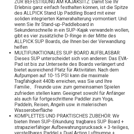
ZUR BEFESTIGUNG AM KAJAKSITZ: Damit Sie Ihr
Erlebnis ganz einfach festhalten können, ist die Spitze
des ALLPICK Stand Up Paddling Board mit einer
soliden integrierten Kamerahalterung vormontiert. Und
wenn Sie Ihr Stand-up-Paddleboard in
Sekundenschnelle in ein SUP-Kajak verwandeln wollen,
gibt es vier zusätzliche D-Ringe in der Mitte des
ALLPICK SUP Boards, die Ihnen bei der Verwandlung
helfen
MULTIFUNKTIONALES SUP BOARD AUFBLASBAR:
Dieses SUP unterscheidet sich von anderen: Das EVA-
Pad ist bis zur Unterseite des Boards verlängert und
bietet ausreichend Platz für Aktivitäten. Nach dem
Aufpumpen auf 10-15 PSI kann die maximale
Tragfähigkeit 440lb erreichen, was Sie und Ihre
Familie、Freunde usw. zum gemeinsamen Spielen
zufrieden stellen kann. Geeignet sowohl für Anfänger
als auch für fortgeschrittene Paddler zum Yoga,
Paddeln, Reisen, Angeln usw. in malerischen
Wasseroberfläche
KOMPLETTES UND PRAKTISCHES ZUBEHÖR: Wir
bieten Ihnen SUP-Erkundung: tragbares SUP Board +
strapazierfähiger Aufbewahrungsrucksack + 3-teiliges,
verstellbares Paddel + Dual Action Luftpumpe +