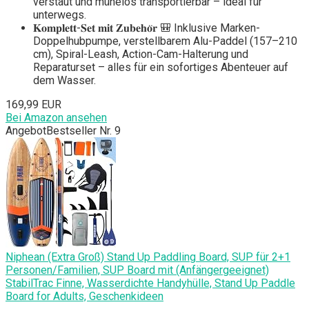
verstaut und mühelos transportierbar – ideal für
unterwegs.
𝐊𝐨𝐦𝐩𝐥𝐞𝐭𝐭-𝐒𝐞𝐭 𝐦𝐢𝐭 𝐙𝐮𝐛𝐞𝐡𝐨̈𝐫 🎒 Inklusive Marken-
Doppelhubpumpe, verstellbarem Alu-Paddel (157–210
cm), Spiral-Leash, Action-Cam-Halterung und
Reparaturset – alles für ein sofortiges Abenteuer auf
dem Wasser.
169,99 EUR
Bei Amazon ansehen
Angebot
Bestseller Nr. 9
Niphean (Extra Groß) Stand Up Paddling Board, SUP für 2+1
Personen/Familien, SUP Board mit (Anfängergeeignet)
StabilTrac Finne, Wasserdichte Handyhülle, Stand Up Paddle
Board for Adults, Geschenkideen