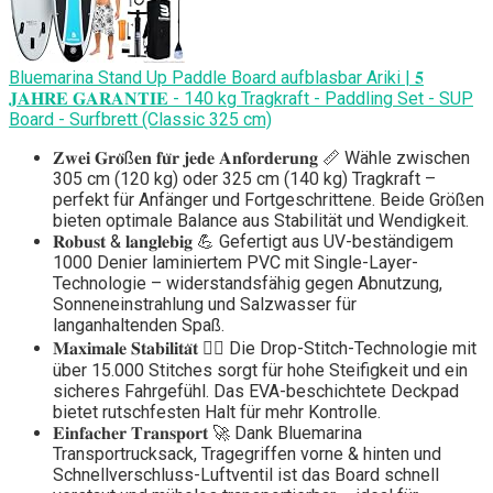
Bluemarina Stand Up Paddle Board aufblasbar Ariki | 𝟓
𝐉𝐀𝐇𝐑𝐄 𝐆𝐀𝐑𝐀𝐍𝐓𝐈𝐄 - 140 kg Tragkraft - Paddling Set - SUP
Board - Surfbrett (Classic 325 cm)
𝐙𝐰𝐞𝐢 𝐆𝐫𝐨̈ß𝐞𝐧 𝐟𝐮̈𝐫 𝐣𝐞𝐝𝐞 𝐀𝐧𝐟𝐨𝐫𝐝𝐞𝐫𝐮𝐧𝐠 📏 Wähle zwischen
305 cm (120 kg) oder 325 cm (140 kg) Tragkraft –
perfekt für Anfänger und Fortgeschrittene. Beide Größen
bieten optimale Balance aus Stabilität und Wendigkeit.
𝐑𝐨𝐛𝐮𝐬𝐭 & 𝐥𝐚𝐧𝐠𝐥𝐞𝐛𝐢𝐠 💪 Gefertigt aus UV-beständigem
1000 Denier laminiertem PVC mit Single-Layer-
Technologie – widerstandsfähig gegen Abnutzung,
Sonneneinstrahlung und Salzwasser für
langanhaltenden Spaß.
𝐌𝐚𝐱𝐢𝐦𝐚𝐥𝐞 𝐒𝐭𝐚𝐛𝐢𝐥𝐢𝐭𝐚̈𝐭 🏄‍♂️ Die Drop-Stitch-Technologie mit
über 15.000 Stitches sorgt für hohe Steifigkeit und ein
sicheres Fahrgefühl. Das EVA-beschichtete Deckpad
bietet rutschfesten Halt für mehr Kontrolle.
𝐄𝐢𝐧𝐟𝐚𝐜𝐡𝐞𝐫 𝐓𝐫𝐚𝐧𝐬𝐩𝐨𝐫𝐭 🚀 Dank Bluemarina
Transportrucksack, Tragegriffen vorne & hinten und
Schnellverschluss-Luftventil ist das Board schnell