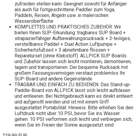
zufrieden stellen kann. Geeignet sowohl für Anfänger
als auch für fortgeschrittene Paddler zum Yoga,
Paddeln, Reisen, Angeln usw. in malerischen
Wasseroberfläche
KOMPLETTES UND PRAKTISCHES ZUBEHÖR: Wir
bieten Ihnen SUP-Erkundung: tragbares SUP Board +
strapazierfähiger Aufbewahrungsrucksack + 3-teiliges,
verstellbares Paddel + Dual Action Luftpumpe +
Sicherheitsfußseil + 3 abnehmbare flossen +
Reparaturset (ohne Klebstoff). ALLPICK SUP Boards
und Zubehör lassen sich leicht montieren, demontieren,
lagern und transportieren. Der bequeme Rucksack mit
großem Fassungsvermögen verstaut problemlos Ihr
SUP-Board und andere Gegenstände
TRAGBAR UND EINFACH ZU BEDIENEN: Das Stand-up-
Paddle-Board von ALLPICK lässt sich leicht aufblasen
und entleeren. Bei Nichtgebrauch kann es direkt entleert
und aufgerollt werden und ist mit einem Griff
ausgestattet Portabilität. Hinweis: Bitte erhöhen Sie den
Luftdruck nicht über 10 PSI, bevor Sie ins Wasser
gehen. 10 PSI verformen sich leicht und verbiegen sich,
wenn Sie im Freien der Sonne ausgesetzt sind
229,99 EUR