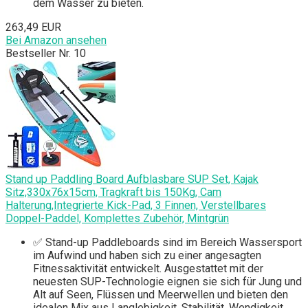
dem Wasser zu bieten.
263,49 EUR
Bei Amazon ansehen
Bestseller Nr. 10
Stand up Paddling Board Aufblasbare SUP Set, Kajak
Sitz,330x76x15cm, Tragkraft bis 150Kg, Cam
Halterung,Integrierte Kick-Pad, 3 Finnen, Verstellbares
Doppel-Paddel, Komplettes Zubehör, Mintgrün
✅ Stand-up Paddleboards sind im Bereich Wassersport
im Aufwind und haben sich zu einer angesagten
Fitnessaktivität entwickelt. Ausgestattet mit der
neuesten SUP-Technologie eignen sie sich für Jung und
Alt auf Seen, Flüssen und Meerwellen und bieten den
idealen Mix aus Langlebigkeit, Stabilität, Wendigkeit,