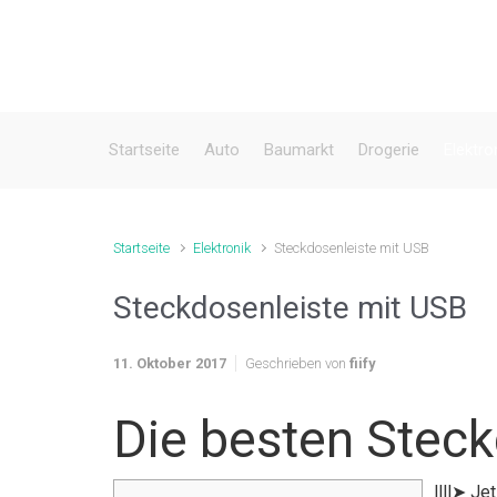
Zum Hauptinhalt springen
Startseite
Auto
Baumarkt
Drogerie
Elektro
Startseite
Elektronik
Steckdosenleiste mit USB
Steckdosenleiste mit USB
11. Oktober 2017
Geschrieben von
fiify
Die besten Steck
llll➤ J