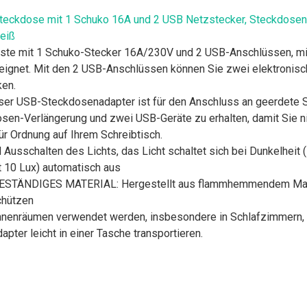
eckdose mit 1 Schuko 16A und 2 USB Netzstecker, Steckdosena
eiß
 mit 1 Schuko-Stecker 16A/230V und 2 USB-Anschlüssen, mit 
eignet. Mit den 2 USB-Anschlüssen können Sie zwei elektronisch
ken.
r USB-Steckdosenadapter ist für den Anschluss an geerdete St
osen-Verlängerung und zwei USB-Geräte zu erhalten, damit Sie 
ür Ordnung auf Ihrem Schreibtisch.
chalten des Lichts, das Licht schaltet sich bei Dunkelheit (Li
tät 10 Lux) automatisch aus
IGES MATERIAL: Hergestellt aus flammhemmendem Material 
chützen
nnenräumen verwendet werden, insbesondere in Schlafzimmern,
pter leicht in einer Tasche transportieren.