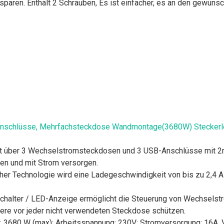
paren. Enthält 2 Schrauben, Es ist einfacher, es an den gewünsch
anschlüsse, Mehrfachsteckdose Wandmontage(3680W) Steckerle
 über 3 Wechselstromsteckdosen und 3 USB-Anschlüsse mit 2m 
den und mit Strom versorgen.
her Technologie wird eine Ladegeschwindigkeit von bis zu 2,4 A 
zschalter / LED-Anzeige ermöglicht die Steuerung von Wechsel
ere vor jeder nicht verwendeten Steckdose schützen.
: 3680 W (max); Arbeitsspannung: 230V; Stromversorgung: 16A. 