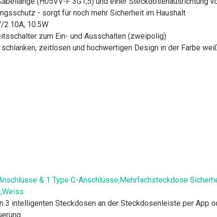
Kabellänge (H05VV-F 3G1,5) und einer Steckdosenausrichtung v
ngsschutz - sorgt für noch mehr Sicherheit im Haushalt
V/2.10A, 10.5W
tsschalter zum Ein- und Ausschalten (zweipolig)
 schlanken, zeitlosen und hochwertigen Design in der Farbe we
nschlüsse & 1 Type C-Anschlüsse,Mehrfachsteckdose Sicherheit
M,Weiss
on 3 intelligenten Steckdosen an der Steckdosenleiste per App 
uerung