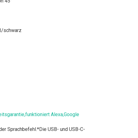
on 45°
iß/schwarz
sgarantie,funktioniert Alexa,Google
oder Sprachbefehl.*Die USB- und USB-C-