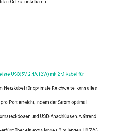
ten Ort zu installieren
iste USB(5V 2,4A,12W) mit 2M Kabel für
Netzkabel für optimale Reichweite. kann alles
pro Port erreicht, indem der Strom optimal
stromsteckdosen und USB-Anschlüssen, während
Verfügt über ein extra langes 2 m langes H05VV-