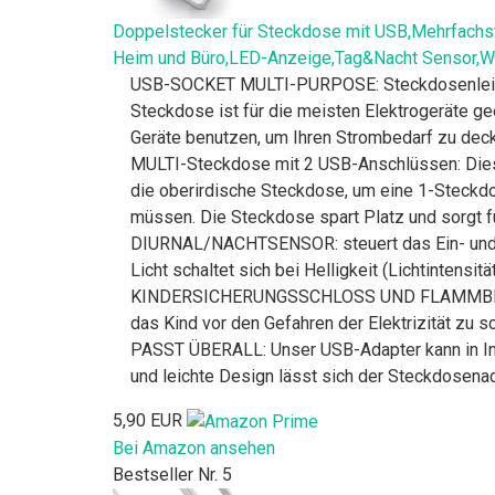
Doppelstecker für Steckdose mit USB,Mehrfachst
Heim und Büro,LED-Anzeige,Tag&Nacht Sensor,W
USB-SOCKET MULTI-PURPOSE: Steckdosenleiste
Steckdose ist für die meisten Elektrogeräte ge
Geräte benutzen, um Ihren Strombedarf zu dec
MULTI-Steckdose mit 2 USB-Anschlüssen: Diese
die oberirdische Steckdose, um eine 1-Steckd
müssen. Die Steckdose spart Platz und sorgt f
DIURNAL/NACHTSENSOR: steuert das Ein- und Auss
Licht schaltet sich bei Helligkeit (Lichtintensi
KINDERSICHERUNGSSCHLOSS UND FLAMMBESTÄND
das Kind vor den Gefahren der Elektrizität zu s
PASST ÜBERALL: Unser USB-Adapter kann in I
und leichte Design lässt sich der Steckdosenada
5,90 EUR
Bei Amazon ansehen
Bestseller Nr. 5