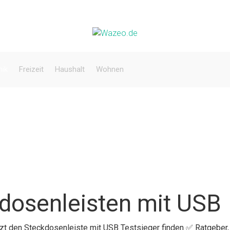
nik
Freizeit
Haushalt
Wohnen
dosenleisten mit USB
etzt den Steckdosenleiste mit USB Testsieger finden ✅ Ratgeber