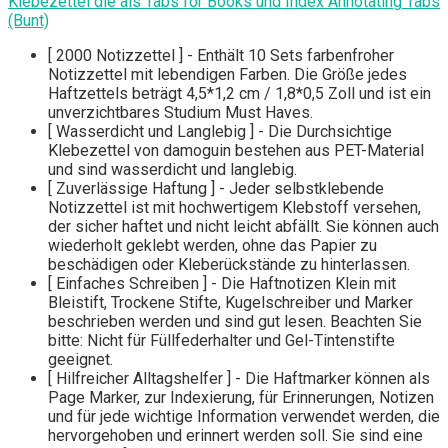
Klebezettel die als Tabs for Books und Index Annotating Tabs
(Bunt)
[ 2000 Notizzettel ] - Enthält 10 Sets farbenfroher
Notizzettel mit lebendigen Farben. Die Größe jedes
Haftzettels beträgt 4,5*1,2 cm / 1,8*0,5 Zoll und ist ein
unverzichtbares Studium Must Haves.
[ Wasserdicht und Langlebig ] - Die Durchsichtige
Klebezettel von damoguin bestehen aus PET-Material
und sind wasserdicht und langlebig.
[ Zuverlässige Haftung ] - Jeder selbstklebende
Notizzettel ist mit hochwertigem Klebstoff versehen,
der sicher haftet und nicht leicht abfällt. Sie können auch
wiederholt geklebt werden, ohne das Papier zu
beschädigen oder Kleberückstände zu hinterlassen.
[ Einfaches Schreiben ] - Die Haftnotizen Klein mit
Bleistift, Trockene Stifte, Kugelschreiber und Marker
beschrieben werden und sind gut lesen. Beachten Sie
bitte: Nicht für Füllfederhalter und Gel-Tintenstifte
geeignet.
[ Hilfreicher Alltagshelfer ] - Die Haftmarker können als
Page Marker, zur Indexierung, für Erinnerungen, Notizen
und für jede wichtige Information verwendet werden, die
hervorgehoben und erinnert werden soll. Sie sind eine