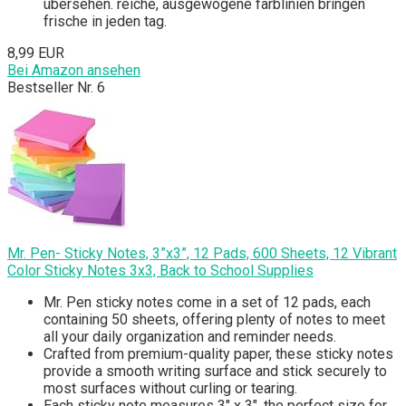
übersehen. reiche, ausgewogene farblinien bringen
frische in jeden tag.
8,99 EUR
Bei Amazon ansehen
Bestseller Nr. 6
Mr. Pen- Sticky Notes, 3”x3”, 12 Pads, 600 Sheets, 12 Vibrant
Color Sticky Notes 3x3, Back to School Supplies
Mr. Pen sticky notes come in a set of 12 pads, each
containing 50 sheets, offering plenty of notes to meet
all your daily organization and reminder needs.
Crafted from premium-quality paper, these sticky notes
provide a smooth writing surface and stick securely to
most surfaces without curling or tearing.
Each sticky note measures 3" x 3", the perfect size for