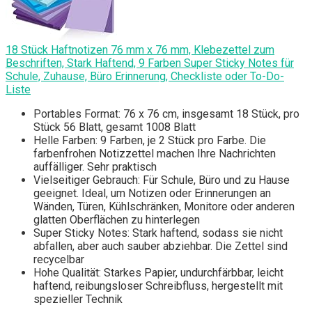
18 Stück Haftnotizen 76 mm x 76 mm, Klebezettel zum
Beschriften, Stark Haftend, 9 Farben Super Sticky Notes für
Schule, Zuhause, Büro Erinnerung, Checkliste oder To-Do-
Liste
Portables Format: 76 x 76 cm, insgesamt 18 Stück, pro
Stück 56 Blatt, gesamt 1008 Blatt
Helle Farben: 9 Farben, je 2 Stück pro Farbe. Die
farbenfrohen Notizzettel machen Ihre Nachrichten
auffälliger. Sehr praktisch
Vielseitiger Gebrauch: Für Schule, Büro und zu Hause
geeignet. Ideal, um Notizen oder Erinnerungen an
Wänden, Türen, Kühlschränken, Monitore oder anderen
glatten Oberflächen zu hinterlegen
Super Sticky Notes: Stark haftend, sodass sie nicht
abfallen, aber auch sauber abziehbar. Die Zettel sind
recycelbar
Hohe Qualität: Starkes Papier, undurchfärbbar, leicht
haftend, reibungsloser Schreibfluss, hergestellt mit
spezieller Technik