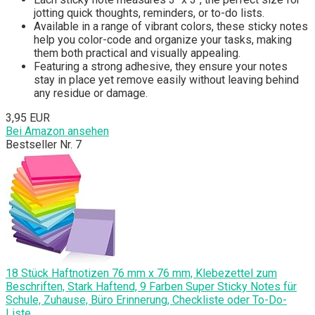
jotting quick thoughts, reminders, or to-do lists.
Available in a range of vibrant colors, these sticky notes
help you color-code and organize your tasks, making
them both practical and visually appealing.
Featuring a strong adhesive, they ensure your notes
stay in place yet remove easily without leaving behind
any residue or damage.
3,95 EUR
Bei Amazon ansehen
Bestseller Nr. 7
18 Stück Haftnotizen 76 mm x 76 mm, Klebezettel zum
Beschriften, Stark Haftend, 9 Farben Super Sticky Notes für
Schule, Zuhause, Büro Erinnerung, Checkliste oder To-Do-
Liste