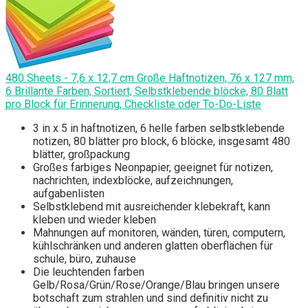
480 Sheets - 7,6 x 12,7 cm Große Haftnotizen, 76 x 127 mm,
6 Brillante Farben, Sortiert, Selbstklebende blöcke, 80 Blatt
pro Block für Erinnerung, Checkliste oder To-Do-Liste
3 in x 5 in haftnotizen, 6 helle farben selbstklebende
notizen, 80 blätter pro block, 6 blöcke, insgesamt 480
blätter, großpackung
Großes farbiges Neonpapier, geeignet für notizen,
nachrichten, indexblöcke, aufzeichnungen,
aufgabenlisten
Selbstklebend mit ausreichender klebekraft, kann
kleben und wieder kleben
Mahnungen auf monitoren, wänden, türen, computern,
kühlschränken und anderen glatten oberflächen für
schule, büro, zuhause
Die leuchtenden farben
Gelb/Rosa/Grün/Rose/Orange/Blau bringen unsere
botschaft zum strahlen und sind definitiv nicht zu