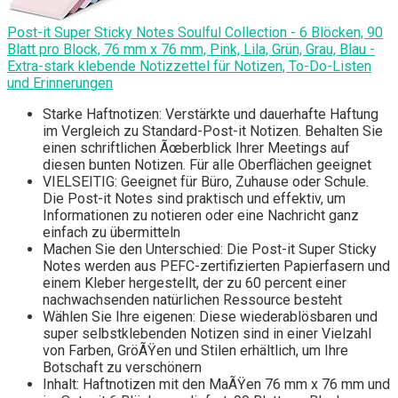
Post-it Super Sticky Notes Soulful Collection - 6 Blöcken, 90
Blatt pro Block, 76 mm x 76 mm, Pink, Lila, Grün, Grau, Blau -
Extra-stark klebende Notizzettel für Notizen, To-Do-Listen
und Erinnerungen
Starke Haftnotizen: Verstärkte und dauerhafte Haftung
im Vergleich zu Standard-Post-it Notizen. Behalten Sie
einen schriftlichen Ãœberblick Ihrer Meetings auf
diesen bunten Notizen. Für alle Oberflächen geeignet
VIELSEITIG: Geeignet für Büro, Zuhause oder Schule.
Die Post-it Notes sind praktisch und effektiv, um
Informationen zu notieren oder eine Nachricht ganz
einfach zu übermitteln
Machen Sie den Unterschied: Die Post-it Super Sticky
Notes werden aus PEFC-zertifizierten Papierfasern und
einem Kleber hergestellt, der zu 60 percent einer
nachwachsenden natürlichen Ressource besteht
Wählen Sie Ihre eigenen: Diese wiederablösbaren und
super selbstklebenden Notizen sind in einer Vielzahl
von Farben, GröÃŸen und Stilen erhältlich, um Ihre
Botschaft zu verschönern
Inhalt: Haftnotizen mit den MaÃŸen 76 mm x 76 mm und