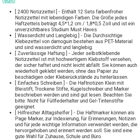
(Bunt)
[ 2400 Notizzettel ] - Enthält 12 Sets farbenfroher
Notizzettel mit lebendigen Farben. Die Größe jedes
Haftzettels beträgt 4,5*1,2 cm / 1,8*0,5 Zoll und ist ein
unverzichtbares Studium Must Haves.
[ Wasserdicht und Langlebig ] - Die Durchsichtige
Klebezettel von damoguin bestehen aus PET-Material
und sind wasserdicht und langlebig.
[ Zuverlässige Haftung ] - Jeder selbstklebende
Notizzettel ist mit hochwertigem Klebstoff versehen,
der sicher haftet und nicht leicht abfällt. Sie können auch
wiederholt geklebt werden, ohne das Papier zu
beschädigen oder Kleberückstände zu hinterlassen.
[ Einfaches Schreiben ] - Die Haftnotizen Klein mit
Bleistift, Trockene Stifte, Kugelschreiber und Marker
beschrieben werden und sind gut lesen. Beachten Sie
bitte: Nicht für Füllfederhalter und Gel-Tintenstifte
geeignet.
[ Hilfreicher Alltagshelfer ] - Die Haftmarker können als
Page Marker, zur Indexierung, für Erinnerungen, Notizen
und für jede wichtige Information verwendet werden, die
hervorgehoben und erinnert werden soll. Sie sind eine
gute Wahl für Zuhause, Schule und Büro.