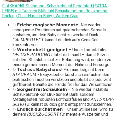
FLAKKARI® Stillsessel Schaukelstuhl Gepolstert [EXTRA-
LEISE] mit Taschen Stillstuhl Schaukelsessel Relaxsessel
Rocking Chair Nursing Baby | Wolken Grau
✨ 𝗘𝗿𝗹𝗲𝗯𝗲 𝗺𝗮𝗴𝗶𝘀𝗰𝗵𝗲 𝗠𝗼𝗺𝗲𝗻𝘁𝗲! Nie wieder
unbequeme Positionen auf quietschenden Sesseln
aushalten, um dein Baby nicht zu wecken! Dank
𝘊𝘈𝘓𝘔𝘗𝘙𝘖𝘛𝘌𝘊𝘛 kannst du dich aufs Genießen
konzentrieren.
✨ 𝗪𝗼𝗰𝗵𝗲𝗻𝗯𝗲𝘁𝘁-𝗴𝗲𝗲𝗶𝗴𝗻𝗲𝘁 – Unser formstabiles
𝘋𝘌𝘓𝘜𝘟𝘌 𝘗𝘈𝘋𝘋𝘐𝘕𝘎 stützt dich sanft – damit Sitzen
auf dem Stillstuhl nicht zur Belastung wird, sondern zu
einem gemeinsamen Moment der Nähe und Fürsorge.
✨ 𝗧𝘀𝗰𝗵ü𝘀𝘀 𝗕𝗮𝗯𝘆𝗰𝗵𝗮𝗼𝘀! Freiraum beginnt beim
𝘚𝘛𝘈𝘜𝘙𝘈𝘜𝘔 - Babyzubehör lässt sich einfach in den
praktischen Taschen verstauen und bleibt so jederzeit
griffbereit. Behalte die Hände frei für das Wesentliche!
✨ 𝗦𝗼𝗿𝗴𝗲𝗻𝗳𝗿𝗲𝗶 𝗦𝗰𝗵𝗮𝘂𝗸𝗲𝗹𝗻 – Nie wieder instabile
Schaukelstuhl-Konstruktionen! Dank solidem
Metallgestell, robusten Echtholzfüßen und 𝘈𝘕𝘛𝘐-𝘒𝘐𝘗𝘗-
𝘚𝘊𝘏𝘜𝘛𝘡 kannst du dich ganz entspannt zurücklehnen.
✨ 𝗘𝗻𝗱𝗹𝗶𝗰𝗵 𝗱𝘂𝗿𝗰𝗵𝗮𝘁𝗺𝗲𝗻 – unser Stillsessel wird zu
deinem 𝘙Ü𝘊𝘒𝘡𝘜𝘎𝘚𝘖𝘙𝘛 für mentale Auszeiten und