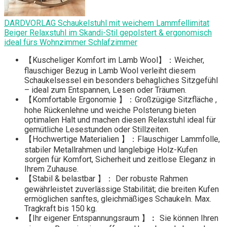
DARDVORLAG Schaukelstuhl mit weichem Lammfellimitat
Beiger Relaxstuhl im Skandi-Stil gepolstert & ergonomisch
ideal fürs Wohnzimmer Schlafzimmer
【Kuscheliger Komfort im Lamb Wool】：Weicher,
flauschiger Bezug in Lamb Wool verleiht diesem
Schaukelsessel ein besonders behagliches Sitzgefühl
– ideal zum Entspannen, Lesen oder Träumen.
【Komfortable Ergonomie 】：Großzügige Sitzfläche ,
hohe Rückenlehne und weiche Polsterung bieten
optimalen Halt und machen diesen Relaxstuhl ideal für
gemütliche Lesestunden oder Stillzeiten.
【Hochwertige Materialien 】：Flauschiger Lammfolle,
stabiler Metallrahmen und langlebige Holz-Kufen
sorgen für Komfort, Sicherheit und zeitlose Eleganz in
Ihrem Zuhause.
【Stabil & belastbar 】： Der robuste Rahmen
gewährleistet zuverlässige Stabilität; die breiten Kufen
ermöglichen sanftes, gleichmäßiges Schaukeln. Max.
Tragkraft bis 150 kg.
【Ihr eigener Entspannungsraum 】︰ Sie können Ihren