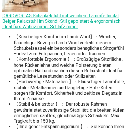
DARDVORLAG Schaukelstuhl mit weichem Lammfellimitat
Beiger Relaxstuhl im Skandi-Stil gepolstert & ergonomisch
ideal fürs Wohnzimmer Schlafzimmer
【Kuscheliger Komfort im Lamb Wool】：Weicher,
flauschiger Bezug in Lamb Wool verleiht diesem
Schaukelsessel ein besonders behagliches Sitzgefühl
– ideal zum Entspannen, Lesen oder Träumen.
【Komfortable Ergonomie 】：Großzügige Sitzfläche ,
hohe Rückenlehne und weiche Polsterung bieten
optimalen Halt und machen diesen Relaxstuhl ideal für
gemütliche Lesestunden oder Stillzeiten.
【Hochwertige Materialien 】：Flauschiger Lammfolle,
stabiler Metallrahmen und langlebige Holz-Kufen
sorgen für Komfort, Sicherheit und zeitlose Eleganz in
Ihrem Zuhause.
【Stabil & belastbar 】： Der robuste Rahmen
gewährleistet zuverlässige Stabilität; die breiten Kufen
ermöglichen sanftes, gleichmäßiges Schaukeln. Max.
Tragkraft bis 150 kg.
【Ihr eigener Entspannungsraum 】︰ Sie können Ihren