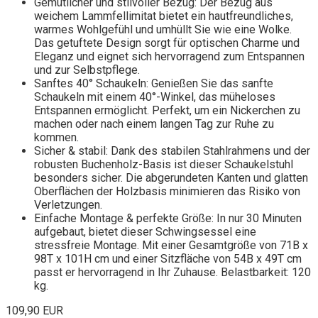
Gemütlicher und stilvoller Bezug: Der Bezug aus
weichem Lammfellimitat bietet ein hautfreundliches,
warmes Wohlgefühl und umhüllt Sie wie eine Wolke.
Das getuftete Design sorgt für optischen Charme und
Eleganz und eignet sich hervorragend zum Entspannen
und zur Selbstpflege.
Sanftes 40° Schaukeln: Genießen Sie das sanfte
Schaukeln mit einem 40°-Winkel, das müheloses
Entspannen ermöglicht. Perfekt, um ein Nickerchen zu
machen oder nach einem langen Tag zur Ruhe zu
kommen.
Sicher & stabil: Dank des stabilen Stahlrahmens und der
robusten Buchenholz-Basis ist dieser Schaukelstuhl
besonders sicher. Die abgerundeten Kanten und glatten
Oberflächen der Holzbasis minimieren das Risiko von
Verletzungen.
Einfache Montage & perfekte Größe: In nur 30 Minuten
aufgebaut, bietet dieser Schwingsessel eine
stressfreie Montage. Mit einer Gesamtgröße von 71B x
98T x 101H cm und einer Sitzfläche von 54B x 49T cm
passt er hervorragend in Ihr Zuhause. Belastbarkeit: 120
kg.
109,90 EUR