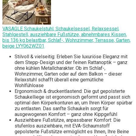
VASAGLE Schaukelstuhl, Schaukelsessel, Relaxsessel,
Stahlgestell, ausziehbare Fußstütze, abnehmbares Kissen,
bis 136 kg belastbar, Schlaf-, Wohnzimmer, Terrasse, Garten,
beige LYY062WZ01
Stilvoll & vielseitig: Erleben Sie luxuriöse Eleganz mit
dem Stepp-Design und der feinen Rattanoptik – ganz
ohne kühlen Metallcharakter. Ob im Schlaf-,
Wohnzimmer, Garten oder auf dem Balkon – dieser
Relaxstuhl schafft überall eine gemütliche
Wohlfühloase
Ergonomisch & druckentlastend: Die gut gepolsterte
Schaukelliege ist ergonomisch geformt und passt sich
optimal den Körperkonturen an, um Ihren Körper spürbar
zu entlasten. Das sanfte Schaukeln sorgt für
ausgewogenen Komfort – ganz ohne Kippgefühl
Ausziehbare Fußstütze, anpassbarer Komfort: Die
stufenlos ausziehbare, mit EVA-Schaumstoff
gepolsterte Fußstütze ermöglicht es Ihnen, Ihre Beine