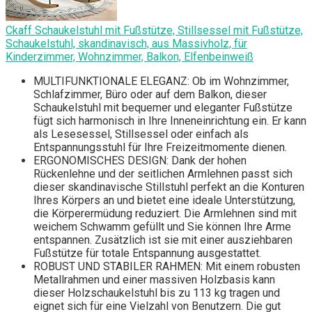
Ckaff Schaukelstuhl mit Fußstütze, Stillsessel mit Fußstütze,
Schaukelstuhl, skandinavisch, aus Massivholz, für
Kinderzimmer, Wohnzimmer, Balkon, Elfenbeinweiß
MULTIFUNKTIONALE ELEGANZ: Ob im Wohnzimmer,
Schlafzimmer, Büro oder auf dem Balkon, dieser
Schaukelstuhl mit bequemer und eleganter Fußstütze
fügt sich harmonisch in Ihre Inneneinrichtung ein. Er kann
als Lesesessel, Stillsessel oder einfach als
Entspannungsstuhl für Ihre Freizeitmomente dienen.
ERGONOMISCHES DESIGN: Dank der hohen
Rückenlehne und der seitlichen Armlehnen passt sich
dieser skandinavische Stillstuhl perfekt an die Konturen
Ihres Körpers an und bietet eine ideale Unterstützung,
die Körperermüdung reduziert. Die Armlehnen sind mit
weichem Schwamm gefüllt und Sie können Ihre Arme
entspannen. Zusätzlich ist sie mit einer ausziehbaren
Fußstütze für totale Entspannung ausgestattet.
ROBUST UND STABILER RAHMEN: Mit einem robusten
Metallrahmen und einer massiven Holzbasis kann
dieser Holzschaukelstuhl bis zu 113 kg tragen und
eignet sich für eine Vielzahl von Benutzern. Die gut