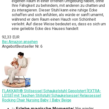
eigenen Raum in einer offenen Umgebung haben, ohne
Ihre Fähigkeit zu behindern, mit anderen zu chatten und
zu interagieren. Dieser Stuhl kann eine ruhige Ecke
schaffen und sich anfühlen, als würde er sanft umarmt,
während er dem Raum einen Hauch von Schönheit
verleiht. Auf diese Weise bedeutet es, dass es sich um
eine geliebte Ecke des Hauses handelt
92,33 EUR
Bei Amazon ansehen
Angebot
Bestseller Nr. 6
FLAKKARI® Stillsessel Schaukelstuhl Gepolstert [EXTRA-
LEISE] mit Taschen Stillstuhl Schaukelsessel Relaxsessel
Rocking Chair Nursing Baby | Baby Beige
✨ 𝗘𝗿𝗹𝗲𝗯𝗲 𝗺𝗮𝗴𝗶𝘀𝗰𝗵𝗲 𝗠𝗼𝗺𝗲𝗻𝘁𝗲! Nie wieder