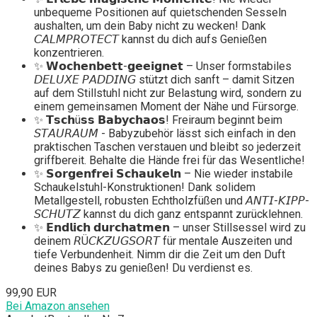
unbequeme Positionen auf quietschenden Sesseln
aushalten, um dein Baby nicht zu wecken! Dank
𝘊𝘈𝘓𝘔𝘗𝘙𝘖𝘛𝘌𝘊𝘛 kannst du dich aufs Genießen
konzentrieren.
✨ 𝗪𝗼𝗰𝗵𝗲𝗻𝗯𝗲𝘁𝘁-𝗴𝗲𝗲𝗶𝗴𝗻𝗲𝘁 – Unser formstabiles
𝘋𝘌𝘓𝘜𝘟𝘌 𝘗𝘈𝘋𝘋𝘐𝘕𝘎 stützt dich sanft – damit Sitzen
auf dem Stillstuhl nicht zur Belastung wird, sondern zu
einem gemeinsamen Moment der Nähe und Fürsorge.
✨ 𝗧𝘀𝗰𝗵ü𝘀𝘀 𝗕𝗮𝗯𝘆𝗰𝗵𝗮𝗼𝘀! Freiraum beginnt beim
𝘚𝘛𝘈𝘜𝘙𝘈𝘜𝘔 - Babyzubehör lässt sich einfach in den
praktischen Taschen verstauen und bleibt so jederzeit
griffbereit. Behalte die Hände frei für das Wesentliche!
✨ 𝗦𝗼𝗿𝗴𝗲𝗻𝗳𝗿𝗲𝗶 𝗦𝗰𝗵𝗮𝘂𝗸𝗲𝗹𝗻 – Nie wieder instabile
Schaukelstuhl-Konstruktionen! Dank solidem
Metallgestell, robusten Echtholzfüßen und 𝘈𝘕𝘛𝘐-𝘒𝘐𝘗𝘗-
𝘚𝘊𝘏𝘜𝘛𝘡 kannst du dich ganz entspannt zurücklehnen.
✨ 𝗘𝗻𝗱𝗹𝗶𝗰𝗵 𝗱𝘂𝗿𝗰𝗵𝗮𝘁𝗺𝗲𝗻 – unser Stillsessel wird zu
deinem 𝘙Ü𝘊𝘒𝘡𝘜𝘎𝘚𝘖𝘙𝘛 für mentale Auszeiten und
tiefe Verbundenheit. Nimm dir die Zeit um den Duft
deines Babys zu genießen! Du verdienst es.
99,90 EUR
Bei Amazon ansehen