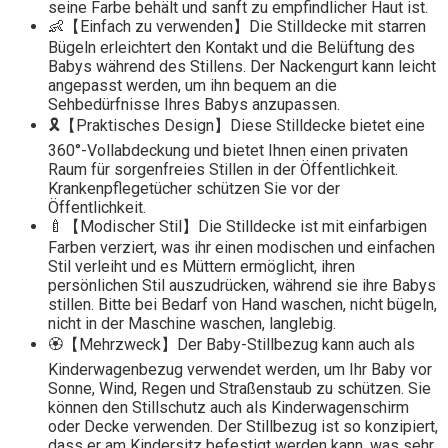
seine Farbe behält und sanft zu empfindlicher Haut ist.
👶【Einfach zu verwenden】Die Stilldecke mit starren
Bügeln erleichtert den Kontakt und die Belüftung des
Babys während des Stillens. Der Nackengurt kann leicht
angepasst werden, um ihn bequem an die
Sehbedürfnisse Ihres Babys anzupassen.
🎗️【Praktisches Design】Diese Stilldecke bietet eine
360°-Vollabdeckung und bietet Ihnen einen privaten
Raum für sorgenfreies Stillen in der Öffentlichkeit.
Krankenpflegetücher schützen Sie vor der
Öffentlichkeit.
🍼【Modischer Stil】Die Stilldecke ist mit einfarbigen
Farben verziert, was ihr einen modischen und einfachen
Stil verleiht und es Müttern ermöglicht, ihren
persönlichen Stil auszudrücken, während sie ihre Babys
stillen. Bitte bei Bedarf von Hand waschen, nicht bügeln,
nicht in der Maschine waschen, langlebig.
🏵️【Mehrzweck】Der Baby-Stillbezug kann auch als
Kinderwagenbezug verwendet werden, um Ihr Baby vor
Sonne, Wind, Regen und Straßenstaub zu schützen. Sie
können den Stillschutz auch als Kinderwagenschirm
oder Decke verwenden. Der Stillbezug ist so konzipiert,
dass er am Kindersitz befestigt werden kann, was sehr