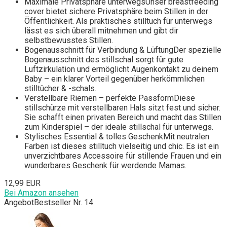
Maximale Privatsphäre unterwegsUnser breastfeeding
cover bietet sichere Privatsphäre beim Stillen in der
Öffentlichkeit. Als praktisches stilltuch für unterwegs
lässt es sich überall mitnehmen und gibt dir
selbstbewusstes Stillen.
Bogenausschnitt für Verbindung & LüftungDer spezielle
Bogenausschnitt des stillschal sorgt für gute
Luftzirkulation und ermöglicht Augenkontakt zu deinem
Baby – ein klarer Vorteil gegenüber herkömmlichen
stilltücher & -schals.
Verstellbare Riemen – perfekte PassformDiese
stillschürze mit verstellbaren Hals sitzt fest und sicher.
Sie schafft einen privaten Bereich und macht das Stillen
zum Kinderspiel – der ideale stillschal für unterwegs.
Stylisches Essential & tolles GeschenkMit neutralen
Farben ist dieses stilltuch vielseitig und chic. Es ist ein
unverzichtbares Accessoire für stillende Frauen und ein
wunderbares Geschenk für werdende Mamas.
12,99 EUR
Bei Amazon ansehen
Angebot
Bestseller Nr. 14