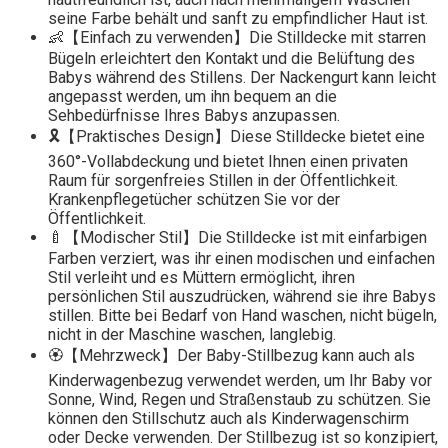
seine Farbe behält und sanft zu empfindlicher Haut ist.
👶【Einfach zu verwenden】Die Stilldecke mit starren
Bügeln erleichtert den Kontakt und die Belüftung des
Babys während des Stillens. Der Nackengurt kann leicht
angepasst werden, um ihn bequem an die
Sehbedürfnisse Ihres Babys anzupassen.
🎗️【Praktisches Design】Diese Stilldecke bietet eine
360°-Vollabdeckung und bietet Ihnen einen privaten
Raum für sorgenfreies Stillen in der Öffentlichkeit.
Krankenpflegetücher schützen Sie vor der
Öffentlichkeit.
🍼【Modischer Stil】Die Stilldecke ist mit einfarbigen
Farben verziert, was ihr einen modischen und einfachen
Stil verleiht und es Müttern ermöglicht, ihren
persönlichen Stil auszudrücken, während sie ihre Babys
stillen. Bitte bei Bedarf von Hand waschen, nicht bügeln,
nicht in der Maschine waschen, langlebig.
🏵️【Mehrzweck】Der Baby-Stillbezug kann auch als
Kinderwagenbezug verwendet werden, um Ihr Baby vor
Sonne, Wind, Regen und Straßenstaub zu schützen. Sie
können den Stillschutz auch als Kinderwagenschirm
oder Decke verwenden. Der Stillbezug ist so konzipiert,