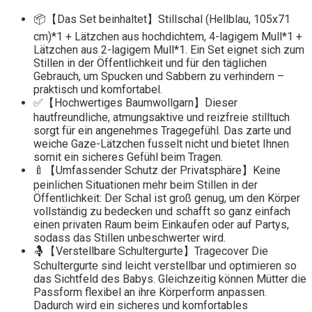
📦【Das Set beinhaltet】Stillschal (Hellblau, 105x71
cm)*1 + Lätzchen aus hochdichtem, 4-lagigem Mull*1 +
Lätzchen aus 2-lagigem Mull*1. Ein Set eignet sich zum
Stillen in der Öffentlichkeit und für den täglichen
Gebrauch, um Spucken und Sabbern zu verhindern –
praktisch und komfortabel.
✅【Hochwertiges Baumwollgarn】Dieser
hautfreundliche, atmungsaktive und reizfreie stilltuch
sorgt für ein angenehmes Tragegefühl. Das zarte und
weiche Gaze-Lätzchen fusselt nicht und bietet Ihnen
somit ein sicheres Gefühl beim Tragen.
🍼【Umfassender Schutz der Privatsphäre】Keine
peinlichen Situationen mehr beim Stillen in der
Öffentlichkeit: Der Schal ist groß genug, um den Körper
vollständig zu bedecken und schafft so ganz einfach
einen privaten Raum beim Einkaufen oder auf Partys,
sodass das Stillen unbeschwerter wird.
🤱【Verstellbare Schultergurte】Tragecover Die
Schultergurte sind leicht verstellbar und optimieren so
das Sichtfeld des Babys. Gleichzeitig können Mütter die
Passform flexibel an ihre Körperform anpassen.
Dadurch wird ein sicheres und komfortables