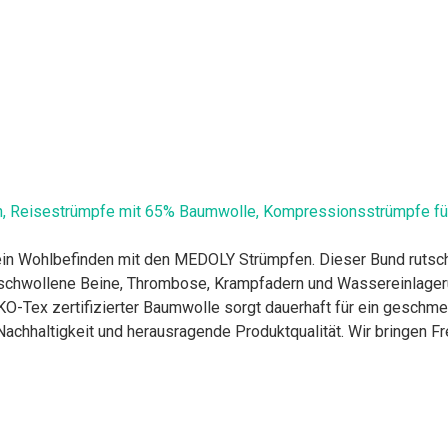
, Reisestrümpfe mit 65% Baumwolle, Kompressionsstrümpfe für
ktiv dein Wohlbefinden mit den MEDOLY Strümpfen. Dieser Bund rutsch
eugt geschwollene Beine, Thrombose, Krampfadern und Wassereinlage
 OEKO-Tex zertifizierter Baumwolle sorgt dauerhaft für ein gesch
𝐄𝐍 - Nachhaltigkeit und herausragende Produktqualität. Wir bringen