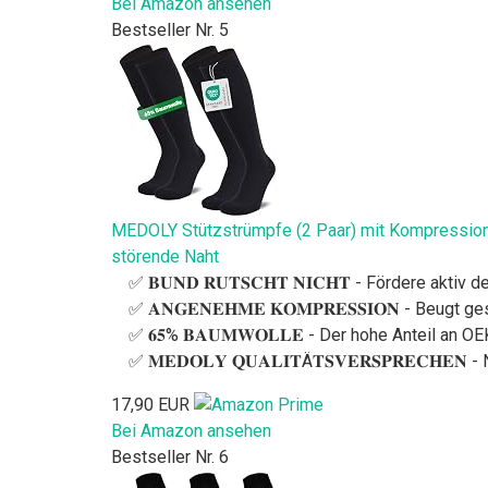
Bei Amazon ansehen
Bestseller Nr. 5
MEDOLY Stützstrümpfe (2 Paar) mit Kompression
störende Naht
✅ 𝐁𝐔𝐍𝐃 𝐑𝐔𝐓𝐒𝐂𝐇𝐓 𝐍𝐈𝐂𝐇𝐓 - Fördere a
✅ 𝐀𝐍𝐆𝐄𝐍𝐄𝐇𝐌𝐄 𝐊𝐎𝐌𝐏𝐑𝐄𝐒𝐒𝐈𝐎𝐍 - B
✅ 𝟔𝟓% 𝐁𝐀𝐔𝐌𝐖𝐎𝐋𝐋𝐄 - Der hohe Anteil an
✅ 𝐌𝐄𝐃𝐎𝐋𝐘 𝐐𝐔𝐀𝐋𝐈𝐓Ä𝐓𝐒𝐕𝐄𝐑𝐒𝐏𝐑𝐄𝐂𝐇
17,90 EUR
Bei Amazon ansehen
Bestseller Nr. 6