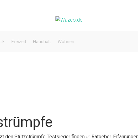
nik
Freizeit
Haushalt
Wohnen
strümpfe
tzt den Stützstrümpfe Testsieger finden ✅ Ratgeber, Erfahrungen