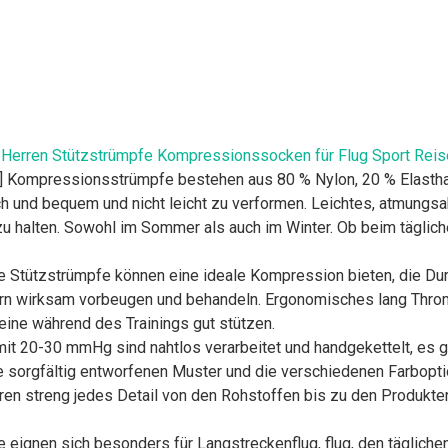
rren Stützstrümpfe Kompressionssocken für Flug Sport Reis
ressionsstrümpfe bestehen aus 80 % Nylon, 20 % Elasthan. 
ich und bequem und nicht leicht zu verformen. Leichtes, atmungsa
zu halten. Sowohl im Sommer als auch im Winter. Ob beim täglich
tützstrümpfe können eine ideale Kompression bieten, die Durc
rn wirksam vorbeugen und behandeln. Ergonomisches lang Thro
Beine während des Trainings gut stützen.
 20-30 mmHg sind nahtlos verarbeitet und handgekettelt, es gi
 sorgfältig entworfenen Muster und die verschiedenen Farbopti
ieren streng jedes Detail von den Rohstoffen bis zu den Produkt
gnen sich besonders für Langstreckenflug, flug, den täglichen