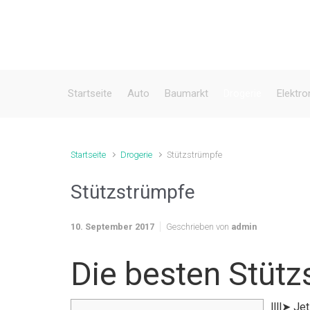
Zum Hauptinhalt springen
Startseite
Auto
Baumarkt
Drogerie
Elektro
Startseite
Drogerie
Stützstrümpfe
Stützstrümpfe
10. September 2017
Geschrieben von
admin
Die besten Stütz
llll➤ Je