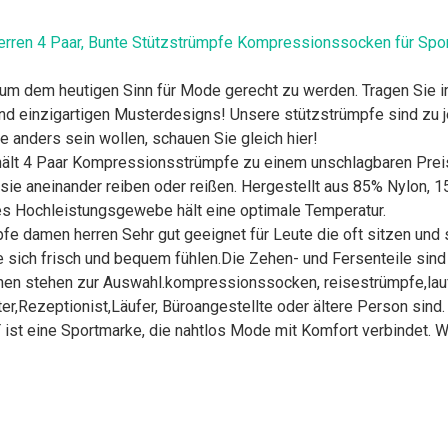
n 4 Paar, Bunte Stützstrümpfe Kompressionssocken für Sport, 
em heutigen Sinn für Mode gerecht zu werden. Tragen Sie imm
d einzigartigen Musterdesigns! Unsere stützstrümpfe sind zu je
e anders sein wollen, schauen Sie gleich hier!
 4 Paar Kompressionsstrümpfe zu einem unschlagbaren Preis. 
n sie aneinander reiben oder reißen. Hergestellt aus 85% Nylon, 
ves Hochleistungsgewebe hält eine optimale Temperatur.
amen herren Sehr gut geeignet für Leute die oft sitzen und 
ie sich frisch und bequem fühlen.Die Zehen- und Fersenteile sind 
n stehen zur Auswahl.kompressionssocken, reisestrümpfe,lauf
er,Rezeptionist,Läufer, Büroangestellte oder ältere Person sind.
ne Sportmarke, die nahtlos Mode mit Komfort verbindet. Wir