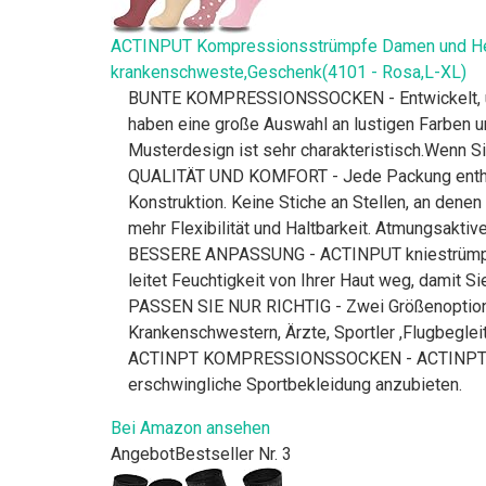
ACTINPUT Kompressionsstrümpfe Damen und Herre
krankenschweste,Geschenk(4101 - Rosa,L-XL)
BUNTE KOMPRESSIONSSOCKEN - Entwickelt, um d
haben eine große Auswahl an lustigen Farben un
Musterdesign ist sehr charakteristisch.Wenn Si
QUALITÄT UND KOMFORT - Jede Packung enthält
Konstruktion. Keine Stiche an Stellen, an dene
mehr Flexibilität und Haltbarkeit. Atmungsakti
BESSERE ANPASSUNG - ACTINPUT kniestrümpfe d
leitet Feuchtigkeit von Ihrer Haut weg, damit S
PASSEN SIE NUR RICHTIG - Zwei Größenoptione
Krankenschwestern, Ärzte, Sportler ,Flugbegleit
ACTINPT KOMPRESSIONSSOCKEN - ACTINPT ist ei
erschwingliche Sportbekleidung anzubieten.
Bei Amazon ansehen
Angebot
Bestseller Nr. 3