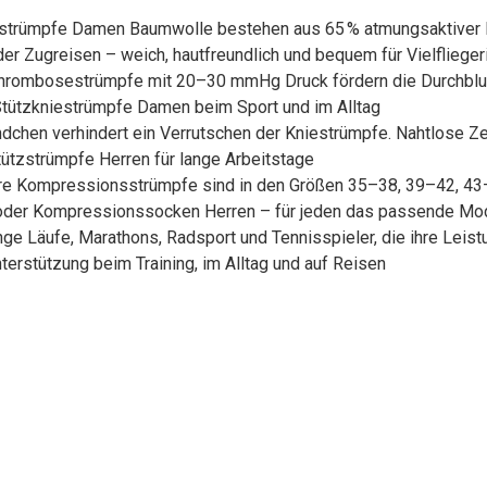
iestrümpfe Damen Baumwolle bestehen aus 65 % atmungsaktiv
 oder Zugreisen – weich, hautfreundlich und bequem für Vielfliege
 Thrombosestrümpfe mit 20–30 mmHg Druck fördern die Durchblu
tützkniestrümpfe Damen beim Sport und im Alltag
ündchen verhindert ein Verrutschen der Kniestrümpfe. Nahtlose Z
tützstrümpfe Herren für lange Arbeitstage
re Kompressionsstrümpfe sind in den Größen 35–38, 39–42, 43–46
oder Kompressionssocken Herren – für jeden das passende Mod
lange Läufe, Marathons, Radsport und Tennisspieler, die ihre Leis
rstützung beim Training, im Alltag und auf Reisen