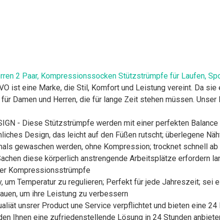
 2 Paar, Kompressionssocken Stützstrümpfe für Laufen, Sport
eine Marke, die Stil, Komfort und Leistung vereint. Da sie ers
ür Damen und Herren, die für lange Zeit stehen müssen. Unser 
 Diese Stützstrümpfe werden mit einer perfekten Balance v
liches Design, das leicht auf den Füßen rutscht; überlegene Näht
rmals gewaschen werden, ohne Kompression; trocknet schnell ab
n diese körperlich anstrengende Arbeitsplätze erfordern lang
g der Kompressionsstrümpfe
, um Temperatur zu regulieren; Perfekt für jede Jahreszeit; sei 
hauen, um ihre Leistung zu verbessern
ät unsrer Product une Service verpflichtet und bieten eine 24
den Ihnen eine zufriedenstellende Lösung in 24 Stunden anbiete