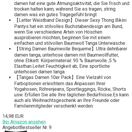
damen hat eine gute Atmungsaktivität, die Sie frisch und
trocken halten kann, während Sie es tragen, string
damen was ein gutes Tragegefühl bringt.
【Letter Waistband Design】Dieser Sexy Thong Bikini
Pantys hat ein stilvolles Buchstabendesign am Bund,
wenn Sie verschiedene Arten von Höschen
ausprobieren möchten, beginnen Sie mit einem
einfachen und stilvollen Baumwoll Tanga Unterwäsche .
【String Damen Baumwolle Bequeme】Ultra dehnbarer
damen tanga, unterhose damen mit Baumwollfutter,
ohne Etikett. Körpermaterial: 95 % Baumwolle ,5 %
Elasthan.Leitet Feuchtigkeit ab, Eine sportliche
unterhosen damen tanga.
【Tangas Damen 10er Pack】Eine Vielzahl von
Farboptionen erleichtern das Anpassen Ihrer
Yogahosen, Röhrenjeans, Sportleggings, Röcke, Shorts
usw. Erfüllen Sie alle Ihre täglichen Bedürfnisse.Es kann
auch als Weihnachtsgeschenk an Ihre Freunde oder
Familienmitglieder verschenkt werden.
14,98 EUR
Bei Amazon ansehen
Angebot
Bestseller Nr. 9