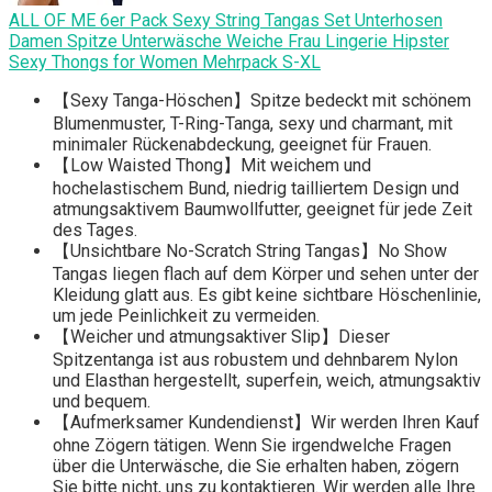
ALL OF ME 6er Pack Sexy String Tangas Set Unterhosen
Damen Spitze Unterwäsche Weiche Frau Lingerie Hipster
Sexy Thongs for Women Mehrpack S-XL
【Sexy Tanga-Höschen】Spitze bedeckt mit schönem
Blumenmuster, T-Ring-Tanga, sexy und charmant, mit
minimaler Rückenabdeckung, geeignet für Frauen.
【Low Waisted Thong】Mit weichem und
hochelastischem Bund, niedrig tailliertem Design und
atmungsaktivem Baumwollfutter, geeignet für jede Zeit
des Tages.
【Unsichtbare No-Scratch String Tangas】No Show
Tangas liegen flach auf dem Körper und sehen unter der
Kleidung glatt aus. Es gibt keine sichtbare Höschenlinie,
um jede Peinlichkeit zu vermeiden.
【Weicher und atmungsaktiver Slip】Dieser
Spitzentanga ist aus robustem und dehnbarem Nylon
und Elasthan hergestellt, superfein, weich, atmungsaktiv
und bequem.
【Aufmerksamer Kundendienst】Wir werden Ihren Kauf
ohne Zögern tätigen. Wenn Sie irgendwelche Fragen
über die Unterwäsche, die Sie erhalten haben, zögern
Sie bitte nicht, uns zu kontaktieren. Wir werden alle Ihre