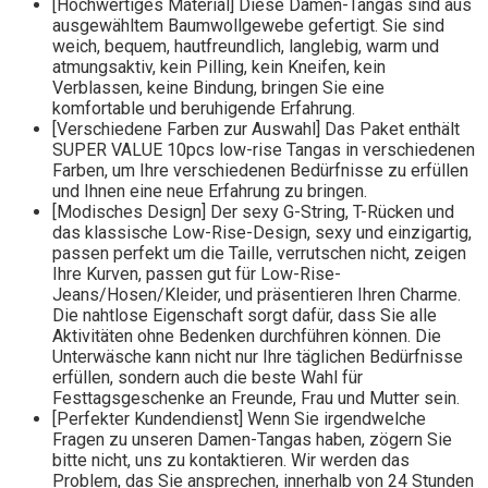
[Hochwertiges Material] Diese Damen-Tangas sind aus
ausgewähltem Baumwollgewebe gefertigt. Sie sind
weich, bequem, hautfreundlich, langlebig, warm und
atmungsaktiv, kein Pilling, kein Kneifen, kein
Verblassen, keine Bindung, bringen Sie eine
komfortable und beruhigende Erfahrung.
[Verschiedene Farben zur Auswahl] Das Paket enthält
SUPER VALUE 10pcs low-rise Tangas in verschiedenen
Farben, um Ihre verschiedenen Bedürfnisse zu erfüllen
und Ihnen eine neue Erfahrung zu bringen.
[Modisches Design] Der sexy G-String, T-Rücken und
das klassische Low-Rise-Design, sexy und einzigartig,
passen perfekt um die Taille, verrutschen nicht, zeigen
Ihre Kurven, passen gut für Low-Rise-
Jeans/Hosen/Kleider, und präsentieren Ihren Charme.
Die nahtlose Eigenschaft sorgt dafür, dass Sie alle
Aktivitäten ohne Bedenken durchführen können. Die
Unterwäsche kann nicht nur Ihre täglichen Bedürfnisse
erfüllen, sondern auch die beste Wahl für
Festtagsgeschenke an Freunde, Frau und Mutter sein.
[Perfekter Kundendienst] Wenn Sie irgendwelche
Fragen zu unseren Damen-Tangas haben, zögern Sie
bitte nicht, uns zu kontaktieren. Wir werden das
Problem, das Sie ansprechen, innerhalb von 24 Stunden