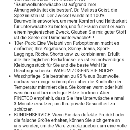
"Baumwollunterwäsche ist aufgrund ihrer
Atmungsaktivität die besten", Dr. Melissa Goist, die
Spezialistin ist. Der Zwickel wurde mit 100%
Baumwolle entworfen, um mehr Komfort und Haltbarkeit
für Unterwäsche zu bieten, und für Frauen dient er auch
einem hygienischen Zweck. Glauben Sie mir, guter Stoff
ist die Seele der Damenunterwäsche!! !
10er-Pack: Eine Vielzahl von Farboptionen macht es
einfacher, Ihre Yogahosen, Skinny Jeans, Sport-
Leggings, Röcke, Shorts usw. zu kombinieren. Erfüllt
alle Ihre täglichen Bedürfnisse, es ist ein notwendiges
Kleidungsstück für Sie und die beste Wahl für
Urlaubsgeschenke. WARUM ZÖGERN SIE NOCH?
Waschpflege: Sie bestehen zu 95 % aus Baumwolle,
sodass sie einige schrumpfen, aber die Kontrolle der
Temperatur minimiert dies. Sie können warm oder kühl
waschen und bei niedriger Hitze trocknen. Aber
FINETOO empfiehlt, dass Sie Ihre Unterwäsche einmal
3 Monate ersetzen, um Ihre private Gesundheit zu
schützen.
KUNDENSERVICE: Wenn Sie das defekte Produkt oder
die falsche Größe erhalten, können Sie sich gerne an
uns wenden, um die Ware zurückzugeben, um eine volle