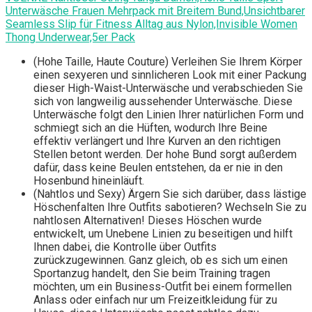
Unterwäsche Frauen Mehrpack mit Breitem Bund,Unsichtbarer
Seamless Slip für Fitness Alltag aus Nylon,Invisible Women
Thong Underwear,5er Pack
(Hohe Taille, Haute Couture) Verleihen Sie Ihrem Körper
einen sexyeren und sinnlicheren Look mit einer Packung
dieser High-Waist-Unterwäsche und verabschieden Sie
sich von langweilig aussehender Unterwäsche. Diese
Unterwäsche folgt den Linien Ihrer natürlichen Form und
schmiegt sich an die Hüften, wodurch Ihre Beine
effektiv verlängert und Ihre Kurven an den richtigen
Stellen betont werden. Der hohe Bund sorgt außerdem
dafür, dass keine Beulen entstehen, da er nie in den
Hosenbund hineinläuft.
(Nahtlos und Sexy) Ärgern Sie sich darüber, dass lästige
Höschenfalten Ihre Outfits sabotieren? Wechseln Sie zu
nahtlosen Alternativen! Dieses Höschen wurde
entwickelt, um Unebene Linien zu beseitigen und hilft
Ihnen dabei, die Kontrolle über Outfits
zurückzugewinnen. Ganz gleich, ob es sich um einen
Sportanzug handelt, den Sie beim Training tragen
möchten, um ein Business-Outfit bei einem formellen
Anlass oder einfach nur um Freizeitkleidung für zu