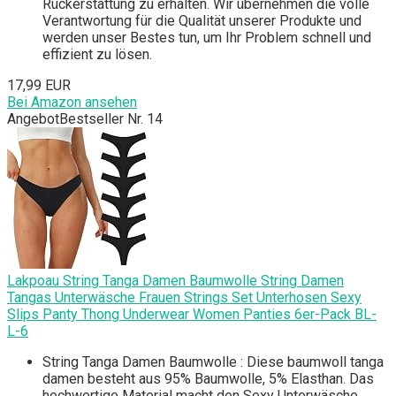
Rückerstattung zu erhalten. Wir übernehmen die volle
Verantwortung für die Qualität unserer Produkte und
werden unser Bestes tun, um Ihr Problem schnell und
effizient zu lösen.
17,99 EUR
Bei Amazon ansehen
Angebot
Bestseller Nr. 14
Lakpoau String Tanga Damen Baumwolle String Damen
Tangas Unterwäsche Frauen Strings Set Unterhosen Sexy
Slips Panty Thong Underwear Women Panties 6er-Pack BL-
L-6
String Tanga Damen Baumwolle : Diese baumwoll tanga
damen besteht aus 95% Baumwolle, 5% Elasthan. Das
hochwertige Material macht den Sexy Unterwäsche