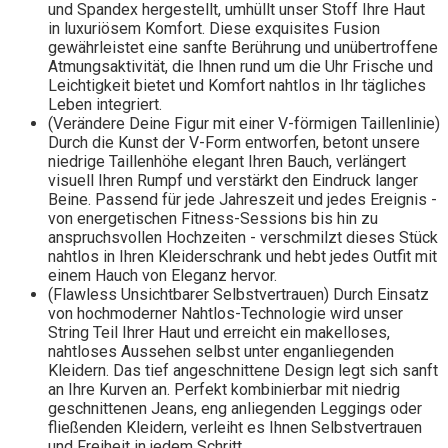
und Spandex hergestellt, umhüllt unser Stoff Ihre Haut
in luxuriösem Komfort. Diese exquisites Fusion
gewährleistet eine sanfte Berührung und unübertroffene
Atmungsaktivität, die Ihnen rund um die Uhr Frische und
Leichtigkeit bietet und Komfort nahtlos in Ihr tägliches
Leben integriert.
(Verändere Deine Figur mit einer V-förmigen Taillenlinie)
Durch die Kunst der V-Form entworfen, betont unsere
niedrige Taillenhöhe elegant Ihren Bauch, verlängert
visuell Ihren Rumpf und verstärkt den Eindruck langer
Beine. Passend für jede Jahreszeit und jedes Ereignis -
von energetischen Fitness-Sessions bis hin zu
anspruchsvollen Hochzeiten - verschmilzt dieses Stück
nahtlos in Ihren Kleiderschrank und hebt jedes Outfit mit
einem Hauch von Eleganz hervor.
(Flawless Unsichtbarer Selbstvertrauen) Durch Einsatz
von hochmoderner Nahtlos-Technologie wird unser
String Teil Ihrer Haut und erreicht ein makelloses,
nahtloses Aussehen selbst unter enganliegenden
Kleidern. Das tief angeschnittene Design legt sich sanft
an Ihre Kurven an. Perfekt kombinierbar mit niedrig
geschnittenen Jeans, eng anliegenden Leggings oder
fließenden Kleidern, verleiht es Ihnen Selbstvertrauen
und Freiheit in jedem Schritt.