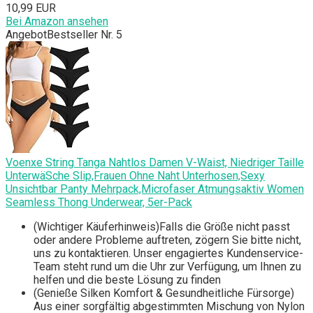
10,99 EUR
Bei Amazon ansehen
Angebot
Bestseller Nr. 5
Voenxe String Tanga Nahtlos Damen V-Waist, Niedriger Taille
UnterwäSche Slip,Frauen Ohne Naht Unterhosen,Sexy
Unsichtbar Panty Mehrpack,Microfaser Atmungsaktiv Women
Seamless Thong Underwear, 5er-Pack
(Wichtiger Käuferhinweis)Falls die Größe nicht passt
oder andere Probleme auftreten, zögern Sie bitte nicht,
uns zu kontaktieren. Unser engagiertes Kundenservice-
Team steht rund um die Uhr zur Verfügung, um Ihnen zu
helfen und die beste Lösung zu finden
(Genieße Silken Komfort & Gesundheitliche Fürsorge)
Aus einer sorgfältig abgestimmten Mischung von Nylon