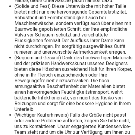
Hause, diese Unterwäsche passt nahtlos dazu.
(Solide und Fest) Diese Unterwäsche mit hoher Taille
bietet nicht nur eine hervorragende Gesamtelastizität,
Robustheit und Formbeständigkeit auch bei
Maschinenwäsche, sondern verfügt auch über einen mit
Baumwolle gepolsterten Schritt, der Ihre empfindliche
Vulva vor Scheuern schützt und verschüttete
Flüssigkeiten fernhält Der Ausfluss Ihrer Dame kann
nicht durchdringen, Ihr sorgfältig ausgewähltes Outfit
ruinieren und unerwünschte Aufmerksamkeit erregen.
(Bequem und Gesund) Dank des hochwertigen Materials
und der präzisen Handwerkskunst unseres Designers
bieten diese Höschen ausreichend Halt für Ihren Körper,
ohne in Ihr Fleisch einzuschneiden oder Ihre
Bewegungsfreiheit einzuschränken. Die hoch
atmungsaktive Beschaffenheit der Materialien bietet
einen hervorragenden Feuchtigkeitstransport, wehrt
bakterielle Infektionen ab, verringert das Risiko von
Reizungen und sorgt für eine bessere Hygiene in Ihrem
Unterleib.
(Wichtiger Käuferhinweis) Falls die Größe nicht passt
oder andere Probleme auftreten, zögern Sie bitte nicht,
uns zu kontaktieren. Unser engagiertes Kundenservice-
Team steht rund um die Uhr zur Verfügung, um Ihnen zu