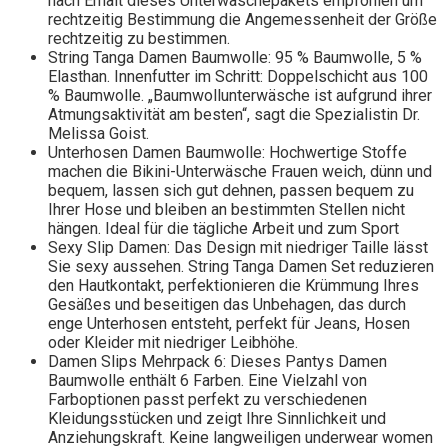
nach Erhalt dieses Unterwäschepakets empfohlen um
rechtzeitig Bestimmung die Angemessenheit der Größe
rechtzeitig zu bestimmen.
String Tanga Damen Baumwolle: 95 % Baumwolle, 5 %
Elasthan. Innenfutter im Schritt: Doppelschicht aus 100
% Baumwolle. „Baumwollunterwäsche ist aufgrund ihrer
Atmungsaktivität am besten“, sagt die Spezialistin Dr.
Melissa Goist.
Unterhosen Damen Baumwolle: Hochwertige Stoffe
machen die Bikini-Unterwäsche Frauen weich, dünn und
bequem, lassen sich gut dehnen, passen bequem zu
Ihrer Hose und bleiben an bestimmten Stellen nicht
hängen. Ideal für die tägliche Arbeit und zum Sport
Sexy Slip Damen: Das Design mit niedriger Taille lässt
Sie sexy aussehen. String Tanga Damen Set reduzieren
den Hautkontakt, perfektionieren die Krümmung Ihres
Gesäßes und beseitigen das Unbehagen, das durch
enge Unterhosen entsteht, perfekt für Jeans, Hosen
oder Kleider mit niedriger Leibhöhe.
Damen Slips Mehrpack 6: Dieses Pantys Damen
Baumwolle enthält 6 Farben. Eine Vielzahl von
Farboptionen passt perfekt zu verschiedenen
Kleidungsstücken und zeigt Ihre Sinnlichkeit und
Anziehungskraft. Keine langweiligen underwear women