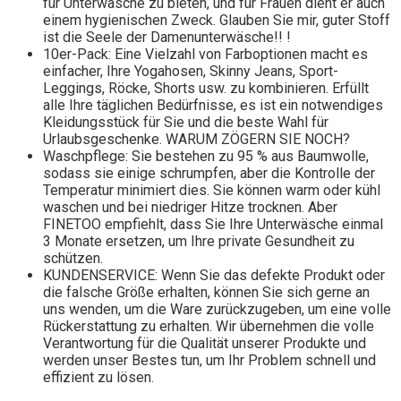
für Unterwäsche zu bieten, und für Frauen dient er auch
einem hygienischen Zweck. Glauben Sie mir, guter Stoff
ist die Seele der Damenunterwäsche!! !
10er-Pack: Eine Vielzahl von Farboptionen macht es
einfacher, Ihre Yogahosen, Skinny Jeans, Sport-
Leggings, Röcke, Shorts usw. zu kombinieren. Erfüllt
alle Ihre täglichen Bedürfnisse, es ist ein notwendiges
Kleidungsstück für Sie und die beste Wahl für
Urlaubsgeschenke. WARUM ZÖGERN SIE NOCH?
Waschpflege: Sie bestehen zu 95 % aus Baumwolle,
sodass sie einige schrumpfen, aber die Kontrolle der
Temperatur minimiert dies. Sie können warm oder kühl
waschen und bei niedriger Hitze trocknen. Aber
FINETOO empfiehlt, dass Sie Ihre Unterwäsche einmal
3 Monate ersetzen, um Ihre private Gesundheit zu
schützen.
KUNDENSERVICE: Wenn Sie das defekte Produkt oder
die falsche Größe erhalten, können Sie sich gerne an
uns wenden, um die Ware zurückzugeben, um eine volle
Rückerstattung zu erhalten. Wir übernehmen die volle
Verantwortung für die Qualität unserer Produkte und
werden unser Bestes tun, um Ihr Problem schnell und
effizient zu lösen.