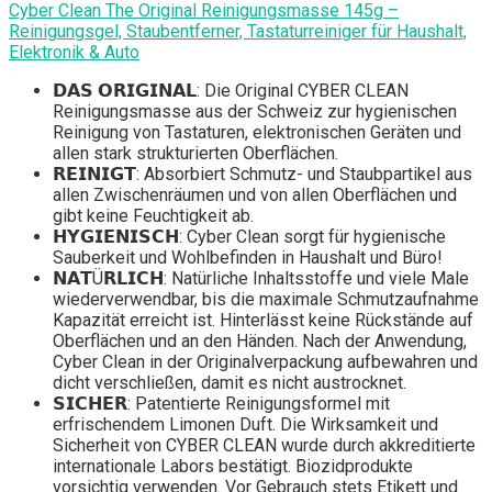
Cyber Clean The Original Reinigungsmasse 145g –
Reinigungsgel, Staubentferner, Tastaturreiniger für Haushalt,
Elektronik & Auto
𝗗𝗔𝗦 𝗢𝗥𝗜𝗚𝗜𝗡𝗔𝗟: Die Original CYBER CLEAN
Reinigungsmasse aus der Schweiz zur hygienischen
Reinigung von Tastaturen, elektronischen Geräten und
allen stark strukturierten Oberflächen.
𝗥𝗘𝗜𝗡𝗜𝗚𝗧: Absorbiert Schmutz- und Staubpartikel aus
allen Zwischenräumen und von allen Oberflächen und
gibt keine Feuchtigkeit ab.
𝗛𝗬𝗚𝗜𝗘𝗡𝗜𝗦𝗖𝗛: Cyber Clean sorgt für hygienische
Sauberkeit und Wohlbefinden in Haushalt und Büro!
𝗡𝗔𝗧Ü𝗥𝗟𝗜𝗖𝗛: Natürliche Inhaltsstoffe und viele Male
wiederverwendbar, bis die maximale Schmutzaufnahme
Kapazität erreicht ist. Hinterlässt keine Rückstände auf
Oberflächen und an den Händen. Nach der Anwendung,
Cyber Clean in der Originalverpackung aufbewahren und
dicht verschließen, damit es nicht austrocknet.
𝗦𝗜𝗖𝗛𝗘𝗥: Patentierte Reinigungsformel mit
erfrischendem Limonen Duft. Die Wirksamkeit und
Sicherheit von CYBER CLEAN wurde durch akkreditierte
internationale Labors bestätigt. Biozidprodukte
vorsichtig verwenden. Vor Gebrauch stets Etikett und