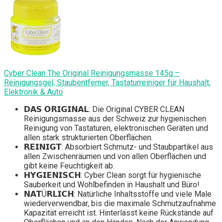
Cyber Clean The Original Reinigungsmasse 145g –
Reinigungsgel, Staubentferner, Tastaturreiniger für Haushalt,
Elektronik & Auto
𝗗𝗔𝗦 𝗢𝗥𝗜𝗚𝗜𝗡𝗔𝗟: Die Original CYBER CLEAN
Reinigungsmasse aus der Schweiz zur hygienischen
Reinigung von Tastaturen, elektronischen Geräten und
allen stark strukturierten Oberflächen.
𝗥𝗘𝗜𝗡𝗜𝗚𝗧: Absorbiert Schmutz- und Staubpartikel aus
allen Zwischenräumen und von allen Oberflächen und
gibt keine Feuchtigkeit ab.
𝗛𝗬𝗚𝗜𝗘𝗡𝗜𝗦𝗖𝗛: Cyber Clean sorgt für hygienische
Sauberkeit und Wohlbefinden in Haushalt und Büro!
𝗡𝗔𝗧Ü𝗥𝗟𝗜𝗖𝗛: Natürliche Inhaltsstoffe und viele Male
wiederverwendbar, bis die maximale Schmutzaufnahme
Kapazität erreicht ist. Hinterlässt keine Rückstände auf