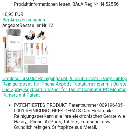
Produktinformationen lesen. BAuA Reg.Nr.: N-52556
10,95 EUR
Bei Amazon ansehen
Angebot
Bestseller Nr. 12
Ordilend Tastatur Reinigungsset, Alles in Einem Handy Laptop
Reinigungsset, für iPhone Airpods Tastaturreiniger mit Bürste
und Spray, Keyboard Cleaner for Tablet Computer PC Monitor
Kamera mit Patent
PATENTIERTES PRODUKT Patentnummer 009196405-
0001 REINIGUNG IHRES GERÄTS Das Elektronik-
Reinigungsset kann alle Ihre elektronischen Geräte wie
Handy, iPhone, AirPods, Tablets, Fernseher usw.
Gründlich reinigen. Stiftspitze aus Metall,