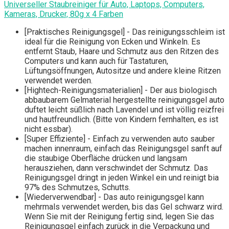
Universeller Staubreiniger für Auto, Laptops, Computers,
Kameras, Drucker, 80g x 4 Farben
[Praktisches Reinigungsgel] - Das reinigungsschleim ist
ideal für die Reinigung von Ecken und Winkeln. Es
entfernt Staub, Haare und Schmutz aus den Ritzen des
Computers und kann auch für Tastaturen,
Lüftungsöffnungen, Autositze und andere kleine Ritzen
verwendet werden.
[Hightech-Reinigungsmaterialien] - Der aus biologisch
abbaubarem Gelmaterial hergestellte reinigungsgel auto
duftet leicht süßlich nach Lavendel und ist völlig reizfrei
und hautfreundlich. (Bitte von Kindern fernhalten, es ist
nicht essbar).
[Super Effiziente] - Einfach zu verwenden auto sauber
machen innenraum, einfach das Reinigungsgel sanft auf
die staubige Oberfläche drücken und langsam
herausziehen, dann verschwindet der Schmutz. Das
Reinigungsgel dringt in jeden Winkel ein und reinigt bia
97% des Schmutzes, Schutts.
[Wiederverwendbar] - Das auto reinigungsgel kann
mehrmals verwendet werden, bis das Gel schwarz wird.
Wenn Sie mit der Reinigung fertig sind, legen Sie das
Reinigungsgel einfach zurück in die Verpackung und