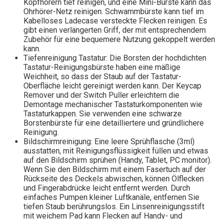
Kopfhörern tief reinigen, und eine Mini-Bürste kann das
Ohrhörer-Netz reinigen. Schwammbürste kann tief im
Kabelloses Ladecase versteckte Flecken reinigen. Es
gibt einen verlängerten Griff, der mit entsprechendem
Zubehör für eine bequemere Nutzung gekoppelt werden
kann.
Tiefenreinigung Tastatur: Die Borsten der hochdichten
Tastatur-Reinigungsbürste haben eine mäßige
Weichheit, so dass der Staub auf der Tastatur-
Oberfläche leicht gereinigt werden kann. Der Keycap
Remover und der Switch Puller erleichtern die
Demontage mechanischer Tastaturkomponenten wie
Tastaturkappen. Sie verwenden eine schwarze
Borstenbürste für eine detailliertere und gründlichere
Reinigung.
Bildschirmreinigung: Eine leere Sprühflasche (3ml)
ausstatten, mit Reinigungsflüssigkeit füllen und etwas
auf den Bildschirm sprühen (Handy, Tablet, PC monitor).
Wenn Sie den Bildschirm mit einem Fasertuch auf der
Rückseite des Deckels abwischen, können Ölflecken
und Fingerabdrücke leicht entfernt werden. Durch
einfaches Pumpen kleiner Luftkanäle, entfernen Sie
tiefen Staub berührungslos. Ein Linsenreinigungsstift
mit weichem Pad kann Flecken auf Handy- und