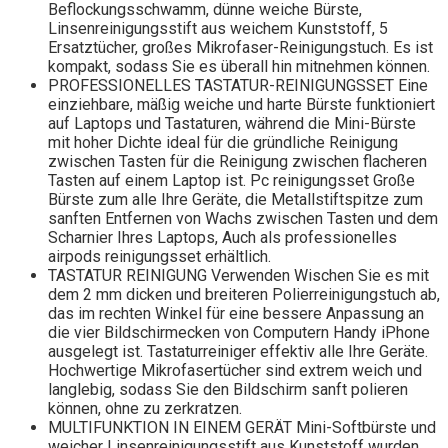
Beflockungsschwamm, dünne weiche Bürste,
Linsenreinigungsstift aus weichem Kunststoff, 5
Ersatztücher, großes Mikrofaser-Reinigungstuch. Es ist
kompakt, sodass Sie es überall hin mitnehmen können.
PROFESSIONELLES TASTATUR-REINIGUNGSSET Eine
einziehbare, mäßig weiche und harte Bürste funktioniert
auf Laptops und Tastaturen, während die Mini-Bürste
mit hoher Dichte ideal für die gründliche Reinigung
zwischen Tasten für die Reinigung zwischen flacheren
Tasten auf einem Laptop ist. Pc reinigungsset Große
Bürste zum alle Ihre Geräte, die Metallstiftspitze zum
sanften Entfernen von Wachs zwischen Tasten und dem
Scharnier Ihres Laptops, Auch als professionelles
airpods reinigungsset erhältlich.
TASTATUR REINIGUNG Verwenden Wischen Sie es mit
dem 2 mm dicken und breiteren Polierreinigungstuch ab,
das im rechten Winkel für eine bessere Anpassung an
die vier Bildschirmecken von Computern Handy iPhone
ausgelegt ist. Tastaturreiniger effektiv alle Ihre Geräte.
Hochwertige Mikrofasertücher sind extrem weich und
langlebig, sodass Sie den Bildschirm sanft polieren
können, ohne zu zerkratzen.
MULTIFUNKTION IN EINEM GERÄT Mini-Softbürste und
weicher Linsenreinigungsstift aus Kunststoff wurden