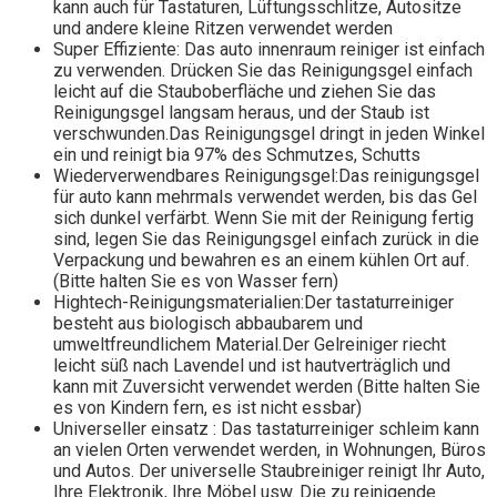
kann auch für Tastaturen, Lüftungsschlitze, Autositze
und andere kleine Ritzen verwendet werden
Super Effiziente: Das auto innenraum reiniger ist einfach
zu verwenden. Drücken Sie das Reinigungsgel einfach
leicht auf die Stauboberfläche und ziehen Sie das
Reinigungsgel langsam heraus, und der Staub ist
verschwunden.Das Reinigungsgel dringt in jeden Winkel
ein und reinigt bia 97% des Schmutzes, Schutts
Wiederverwendbares Reinigungsgel:Das reinigungsgel
für auto kann mehrmals verwendet werden, bis das Gel
sich dunkel verfärbt. Wenn Sie mit der Reinigung fertig
sind, legen Sie das Reinigungsgel einfach zurück in die
Verpackung und bewahren es an einem kühlen Ort auf.
(Bitte halten Sie es von Wasser fern)
Hightech-Reinigungsmaterialien:Der tastaturreiniger
besteht aus biologisch abbaubarem und
umweltfreundlichem Material.Der Gelreiniger riecht
leicht süß nach Lavendel und ist hautverträglich und
kann mit Zuversicht verwendet werden (Bitte halten Sie
es von Kindern fern, es ist nicht essbar)
Universeller einsatz : Das tastaturreiniger schleim kann
an vielen Orten verwendet werden, in Wohnungen, Büros
und Autos. Der universelle Staubreiniger reinigt Ihr Auto,
Ihre Elektronik, Ihre Möbel usw. Die zu reinigende