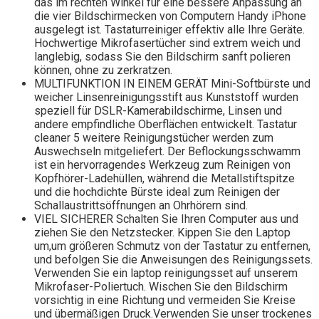
das im rechten Winkel für eine bessere Anpassung an
die vier Bildschirmecken von Computern Handy iPhone
ausgelegt ist. Tastaturreiniger effektiv alle Ihre Geräte.
Hochwertige Mikrofasertücher sind extrem weich und
langlebig, sodass Sie den Bildschirm sanft polieren
können, ohne zu zerkratzen.
MULTIFUNKTION IN EINEM GERÄT Mini-Softbürste und
weicher Linsenreinigungsstift aus Kunststoff wurden
speziell für DSLR-Kamerabildschirme, Linsen und
andere empfindliche Oberflächen entwickelt. Tastatur
cleaner 5 weitere Reinigungstücher werden zum
Auswechseln mitgeliefert. Der Beflockungsschwamm
ist ein hervorragendes Werkzeug zum Reinigen von
Kopfhörer-Ladehüllen, während die Metallstiftspitze
und die hochdichte Bürste ideal zum Reinigen der
Schallaustrittsöffnungen an Ohrhörern sind.
VIEL SICHERER Schalten Sie Ihren Computer aus und
ziehen Sie den Netzstecker. Kippen Sie den Laptop
um,um größeren Schmutz von der Tastatur zu entfernen,
und befolgen Sie die Anweisungen des Reinigungssets.
Verwenden Sie ein laptop reinigungsset auf unserem
Mikrofaser-Poliertuch. Wischen Sie den Bildschirm
vorsichtig in eine Richtung und vermeiden Sie Kreise
und übermäßigen Druck.Verwenden Sie unser trockenes