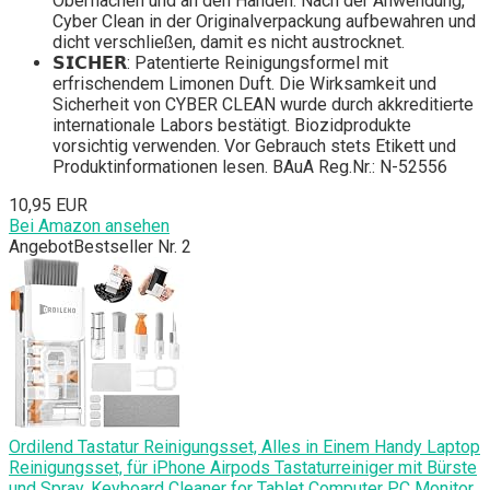
Oberflächen und an den Händen. Nach der Anwendung,
Cyber Clean in der Originalverpackung aufbewahren und
dicht verschließen, damit es nicht austrocknet.
𝗦𝗜𝗖𝗛𝗘𝗥: Patentierte Reinigungsformel mit
erfrischendem Limonen Duft. Die Wirksamkeit und
Sicherheit von CYBER CLEAN wurde durch akkreditierte
internationale Labors bestätigt. Biozidprodukte
vorsichtig verwenden. Vor Gebrauch stets Etikett und
Produktinformationen lesen. BAuA Reg.Nr.: N-52556
10,95 EUR
Bei Amazon ansehen
Angebot
Bestseller Nr. 2
Ordilend Tastatur Reinigungsset, Alles in Einem Handy Laptop
Reinigungsset, für iPhone Airpods Tastaturreiniger mit Bürste
und Spray, Keyboard Cleaner for Tablet Computer PC Monitor