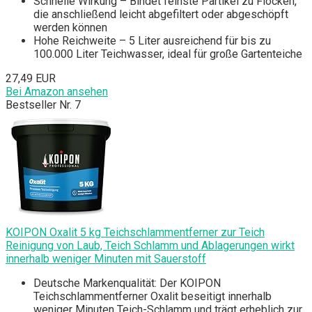
Schnelle Wirkung – Bindet feinste Partikel zu Flocken,
die anschließend leicht abgefiltert oder abgeschöpft
werden können
Hohe Reichweite – 5 Liter ausreichend für bis zu
100.000 Liter Teichwasser, ideal für große Gartenteiche
27,49 EUR
Bei Amazon ansehen
Bestseller Nr. 7
KOIPON Oxalit 5 kg Teichschlammentferner zur Teich
Reinigung von Laub, Teich Schlamm und Ablagerungen wirkt
innerhalb weniger Minuten mit Sauerstoff
Deutsche Markenqualität: Der KOIPON
Teichschlammentferner Oxalit beseitigt innerhalb
weniger Minuten Teich-Schlamm und trägt erheblich zur