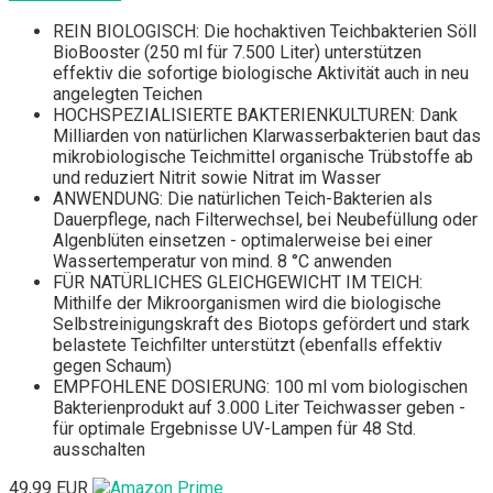
REIN BIOLOGISCH: Die hochaktiven Teichbakterien Söll
BioBooster (250 ml für 7.500 Liter) unterstützen
effektiv die sofortige biologische Aktivität auch in neu
angelegten Teichen
HOCHSPEZIALISIERTE BAKTERIENKULTUREN: Dank
Milliarden von natürlichen Klarwasserbakterien baut das
mikrobiologische Teichmittel organische Trübstoffe ab
und reduziert Nitrit sowie Nitrat im Wasser
ANWENDUNG: Die natürlichen Teich-Bakterien als
Dauerpflege, nach Filterwechsel, bei Neubefüllung oder
Algenblüten einsetzen - optimalerweise bei einer
Wassertemperatur von mind. 8 °C anwenden
FÜR NATÜRLICHES GLEICHGEWICHT IM TEICH:
Mithilfe der Mikroorganismen wird die biologische
Selbstreinigungskraft des Biotops gefördert und stark
belastete Teichfilter unterstützt (ebenfalls effektiv
gegen Schaum)
EMPFOHLENE DOSIERUNG: 100 ml vom biologischen
Bakterienprodukt auf 3.000 Liter Teichwasser geben -
für optimale Ergebnisse UV-Lampen für 48 Std.
ausschalten
49,99 EUR