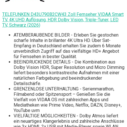
TELEFUNKEN D43U790B2CW43 Zoll Fernseher VIDAA Smart
TV, 4K UHD Auflösung, HDR Dolby Vision, Triple-Tuner, LED
TV, Schwarz (2026)
ATEMBERAUBENDE BILDER - Erleben Sie gestochen
scharfe Inhalte in brillanter 4K Ultra HD. Über Sat-
Empfang in Deutschland erhalten Sie zudem 6 Monate
unverbindlich Zugriff auf das vielfältige HD+ Angebot
für Fernsehen in bester Qualität.
BEEINDRUCKENDE DETAILS - Die Kombination aus
Dolby Vision HDR, Super Resolution und Micro Dimming
liefert besonders kontrastreiche Aufnahmen mit einer
natürlichen Farbgebung und beeindruckender
Detailschärfe.
GRENZENLOSE UNTERHALTUNG - Serienmarathon,
Filmabend oder Spitzensport – Genießen Sie die
Vielfalt von VIDAA OS mit zahlreichen Apps und
Mediatheken wie Prime Video, Netflix, DAZN, Disney+,
YouTube uvm
VIELFÄLTIGE MÖGLICHKEITEN - Dolby Atmos liefert
ein neuartiges Klangerlebnis und zahlreiche Anschlüsse
wie 3x HDMI, 2x USB mit Media-Player sowie WLAN