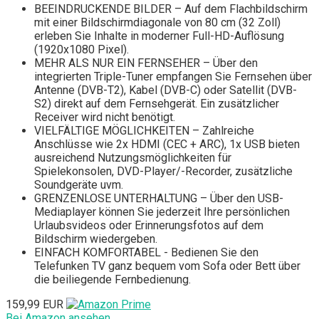
BEEINDRUCKENDE BILDER – Auf dem Flachbildschirm
mit einer Bildschirmdiagonale von 80 cm (32 Zoll)
erleben Sie Inhalte in moderner Full-HD-Auflösung
(1920x1080 Pixel).
MEHR ALS NUR EIN FERNSEHER – Über den
integrierten Triple-Tuner empfangen Sie Fernsehen über
Antenne (DVB-T2), Kabel (DVB-C) oder Satellit (DVB-
S2) direkt auf dem Fernsehgerät. Ein zusätzlicher
Receiver wird nicht benötigt.
VIELFÄLTIGE MÖGLICHKEITEN – Zahlreiche
Anschlüsse wie 2x HDMI (CEC + ARC), 1x USB bieten
ausreichend Nutzungsmöglichkeiten für
Spielekonsolen, DVD-Player/-Recorder, zusätzliche
Soundgeräte uvm.
GRENZENLOSE UNTERHALTUNG – Über den USB-
Mediaplayer können Sie jederzeit Ihre persönlichen
Urlaubsvideos oder Erinnerungsfotos auf dem
Bildschirm wiedergeben.
EINFACH KOMFORTABEL - Bedienen Sie den
Telefunken TV ganz bequem vom Sofa oder Bett über
die beiliegende Fernbedienung.
159,99 EUR
Bei Amazon ansehen