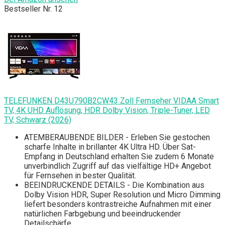
Bestseller Nr. 12
TELEFUNKEN D43U790B2CW43 Zoll Fernseher VIDAA Smart
TV, 4K UHD Auflösung, HDR Dolby Vision, Triple-Tuner, LED
TV, Schwarz (2026)
ATEMBERAUBENDE BILDER - Erleben Sie gestochen
scharfe Inhalte in brillanter 4K Ultra HD. Über Sat-
Empfang in Deutschland erhalten Sie zudem 6 Monate
unverbindlich Zugriff auf das vielfältige HD+ Angebot
für Fernsehen in bester Qualität.
BEEINDRUCKENDE DETAILS - Die Kombination aus
Dolby Vision HDR, Super Resolution und Micro Dimming
liefert besonders kontrastreiche Aufnahmen mit einer
natürlichen Farbgebung und beeindruckender
Detailschärfe.