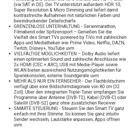
(via SAT in DE). Der TV unterstützt außerdem HDR 10,
Super Resolution & Micro Dimming und liefert damit
kontrastreiche Aufnahmen mit natürlichen Farben und
beeindruckender Detailschärfe
GRENZENLOSE UNTERHALTUNG - Serienmarathon,
Filmabend oder Spitzensport – Genießen Sie die
Vielfalt des Smart TVs powered by TiVo mit zahlreichen
Apps und Mediatheken wie Prime Video, Netflix, DAZN,
Twitch, Disney+, YouTube uvm
VIELFÄLTIGE MÖGLICHKEITEN – Dolby Audio liefert
einen optimierten Sound und zahlreiche Anschlüsse wie
2x HDMI (CEC + ARC), USB mit Media-Player sowie
WLAN bieten ausreichend Nutzungsmöglichkeiten für
Spielekonsolen, externe Soundgeräte uvm.
MEHR ALS NUR EIN FERNSEHER - Der Flachbildschirm
verfügt über eine Bildschirmdiagonale von 80 cm (32
Zoll). Über den integrierten Triple-Tuner empfangen Sie
Programme über Antenne (DVB-T2), Kabel (DVB-C) oder
Satellit (DVB-S2) ganz ohne zusätzlichen Receiver
SMARTE STEUERUNG - Steuern Sie den Smart TV ganz
einfach mit Ihrer Stimme. So können Sie ganz intuitiv
Sender wechseln, Lautstärke anpassen, Apps öffnen
uvm