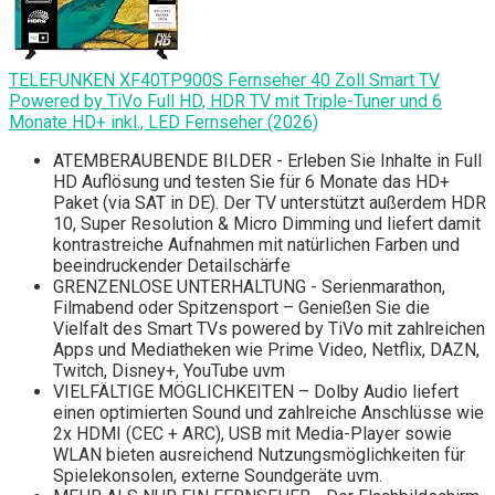
TELEFUNKEN XF40TP900S Fernseher 40 Zoll Smart TV
Powered by TiVo Full HD, HDR TV mit Triple-Tuner und 6
Monate HD+ inkl., LED Fernseher (2026)
ATEMBERAUBENDE BILDER - Erleben Sie Inhalte in Full
HD Auflösung und testen Sie für 6 Monate das HD+
Paket (via SAT in DE). Der TV unterstützt außerdem HDR
10, Super Resolution & Micro Dimming und liefert damit
kontrastreiche Aufnahmen mit natürlichen Farben und
beeindruckender Detailschärfe
GRENZENLOSE UNTERHALTUNG - Serienmarathon,
Filmabend oder Spitzensport – Genießen Sie die
Vielfalt des Smart TVs powered by TiVo mit zahlreichen
Apps und Mediatheken wie Prime Video, Netflix, DAZN,
Twitch, Disney+, YouTube uvm
VIELFÄLTIGE MÖGLICHKEITEN – Dolby Audio liefert
einen optimierten Sound und zahlreiche Anschlüsse wie
2x HDMI (CEC + ARC), USB mit Media-Player sowie
WLAN bieten ausreichend Nutzungsmöglichkeiten für
Spielekonsolen, externe Soundgeräte uvm.