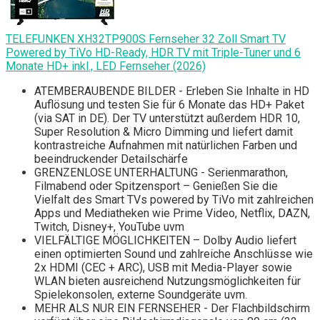
TELEFUNKEN XH32TP900S Fernseher 32 Zoll Smart TV
Powered by TiVo HD-Ready, HDR TV mit Triple-Tuner und 6
Monate HD+ inkl., LED Fernseher (2026)
ATEMBERAUBENDE BILDER - Erleben Sie Inhalte in HD
Auflösung und testen Sie für 6 Monate das HD+ Paket
(via SAT in DE). Der TV unterstützt außerdem HDR 10,
Super Resolution & Micro Dimming und liefert damit
kontrastreiche Aufnahmen mit natürlichen Farben und
beeindruckender Detailschärfe
GRENZENLOSE UNTERHALTUNG - Serienmarathon,
Filmabend oder Spitzensport – Genießen Sie die
Vielfalt des Smart TVs powered by TiVo mit zahlreichen
Apps und Mediatheken wie Prime Video, Netflix, DAZN,
Twitch, Disney+, YouTube uvm
VIELFÄLTIGE MÖGLICHKEITEN – Dolby Audio liefert
einen optimierten Sound und zahlreiche Anschlüsse wie
2x HDMI (CEC + ARC), USB mit Media-Player sowie
WLAN bieten ausreichend Nutzungsmöglichkeiten für
Spielekonsolen, externe Soundgeräte uvm.
MEHR ALS NUR EIN FERNSEHER - Der Flachbildschirm