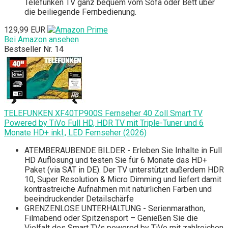
Telefunken TV ganz bequem vom Sofa oder Bett über
die beiliegende Fernbedienung.
129,99 EUR
Bei Amazon ansehen
Bestseller Nr. 14
TELEFUNKEN XF40TP900S Fernseher 40 Zoll Smart TV
Powered by TiVo Full HD, HDR TV mit Triple-Tuner und 6
Monate HD+ inkl., LED Fernseher (2026)
ATEMBERAUBENDE BILDER - Erleben Sie Inhalte in Full
HD Auflösung und testen Sie für 6 Monate das HD+
Paket (via SAT in DE). Der TV unterstützt außerdem HDR
10, Super Resolution & Micro Dimming und liefert damit
kontrastreiche Aufnahmen mit natürlichen Farben und
beeindruckender Detailschärfe
GRENZENLOSE UNTERHALTUNG - Serienmarathon,
Filmabend oder Spitzensport – Genießen Sie die
Vielfalt des Smart TVs powered by TiVo mit zahlreichen