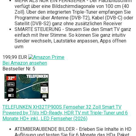
MEHR ALS NUR EIN FERNSEHER - Der Flachbildschirm
verfügt über eine Bildschirmdiagonale von 100 cm (40
Zoll). Über den integrierten Triple-Tuner empfangen Sie
Programme über Antenne (DVB-T2), Kabel (DVB-C) oder
Satellit (DVB-S2) ganz ohne zusätzlichen Receiver
SMARTE STEUERUNG - Steuern Sie den Smart TV ganz
einfach mit Ihrer Stimme. So können Sie ganz intuitiv
Sender wechseln, Lautstärke anpassen, Apps öffnen
uvm
199,99 EUR
Bei Amazon ansehen
Bestseller Nr. 5
TELEFUNKEN XH32TP900S Fernseher 32 Zoll Smart TV
Powered by TiVo HD-Ready, HDR TV mit Triple-Tuner und 6
Monate HD+ inkl., LED Fernseher (2026)
ATEMBERAUBENDE BILDER - Erleben Sie Inhalte in HD
Auflösung und testen Sie für 6 Monate das HD+ Paket