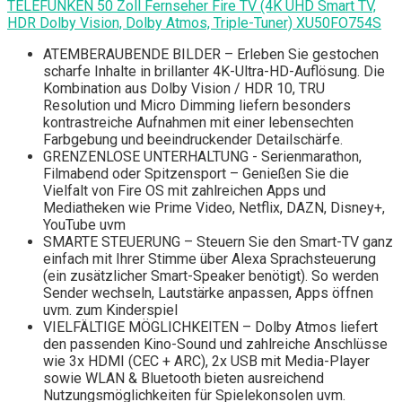
TELEFUNKEN 50 Zoll Fernseher Fire TV (4K UHD Smart TV,
HDR Dolby Vision, Dolby Atmos, Triple-Tuner) XU50FO754S
ATEMBERAUBENDE BILDER – Erleben Sie gestochen
scharfe Inhalte in brillanter 4K-Ultra-HD-Auflösung. Die
Kombination aus Dolby Vision / HDR 10, TRU
Resolution und Micro Dimming liefern besonders
kontrastreiche Aufnahmen mit einer lebensechten
Farbgebung und beeindruckender Detailschärfe.
GRENZENLOSE UNTERHALTUNG - Serienmarathon,
Filmabend oder Spitzensport – Genießen Sie die
Vielfalt von Fire OS mit zahlreichen Apps und
Mediatheken wie Prime Video, Netflix, DAZN, Disney+,
YouTube uvm
SMARTE STEUERUNG – Steuern Sie den Smart-TV ganz
einfach mit Ihrer Stimme über Alexa Sprachsteuerung
(ein zusätzlicher Smart-Speaker benötigt). So werden
Sender wechseln, Lautstärke anpassen, Apps öffnen
uvm. zum Kinderspiel
VIELFÄLTIGE MÖGLICHKEITEN – Dolby Atmos liefert
den passenden Kino-Sound und zahlreiche Anschlüsse
wie 3x HDMI (CEC + ARC), 2x USB mit Media-Player
sowie WLAN & Bluetooth bieten ausreichend
Nutzungsmöglichkeiten für Spielekonsolen uvm.