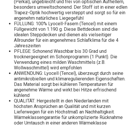
(Perkal), ungebleicht und frei von optischen Aufhellern,
besonders umweltschonend. Der Stoff ist in einer edlen
Trapez-Optik hochwertig versteppt und sorgt so für ein
angenehm natürliches Liegegefühl
FÜLLUNG: 100% Lyocell-Fasern (Tencel) mit einem
Füllgewicht von 1.190 g. Diese Bettdecken sind die
idealen Steppdecken und dienen als vielseitiger
Allrounder für ein angenehmes Schlafklima für die 4
Jahreszeiten
PFLEGE: Schonend Waschbar bis 30 Grad und
trocknergeeignet im Schonprogramm (1 Punkt). Die
Verwendung eines milden Waschmittels (z.B.
Wollwaschmittel) wird empfohlen
ANWENDUNG: Lyocell (Tencel), überzeugt durch seine
antimikrobiellen und klimaregulierenden Eigenschaften.
Das Material sorgt bei kühleren Temperaturen für
angenehme Wärme und wirkt bei Hitze erfrischend
kühlend
QUALITÄT: Hergestellt in den Niederlanden mit
höchsten Ansprüchen an Qualität und mit kurzen
Lieferwegen für ein Höchstmaß an Nachhaltigkeit.
Wärmeklassengarantie für unkomplizierte Rücknahme
oder Umtausch in einer anderen Wärmeklasse