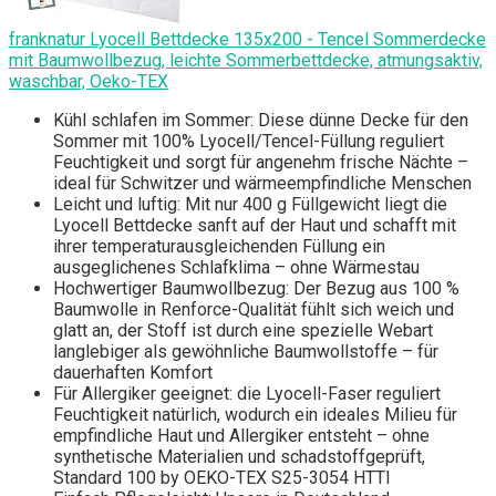
franknatur Lyocell Bettdecke 135x200 - Tencel Sommerdecke
mit Baumwollbezug, leichte Sommerbettdecke, atmungsaktiv,
waschbar, Oeko-TEX
Kühl schlafen im Sommer: Diese dünne Decke für den
Sommer mit 100% Lyocell/Tencel-Füllung reguliert
Feuchtigkeit und sorgt für angenehm frische Nächte –
ideal für Schwitzer und wärmeempfindliche Menschen
Leicht und luftig: Mit nur 400 g Füllgewicht liegt die
Lyocell Bettdecke sanft auf der Haut und schafft mit
ihrer temperaturausgleichenden Füllung ein
ausgeglichenes Schlafklima – ohne Wärmestau
Hochwertiger Baumwollbezug: Der Bezug aus 100 %
Baumwolle in Renforce-Qualität fühlt sich weich und
glatt an, der Stoff ist durch eine spezielle Webart
langlebiger als gewöhnliche Baumwollstoffe – für
dauerhaften Komfort
Für Allergiker geeignet: die Lyocell-Faser reguliert
Feuchtigkeit natürlich, wodurch ein ideales Milieu für
empfindliche Haut und Allergiker entsteht – ohne
synthetische Materialien und schadstoffgeprüft,
Standard 100 by OEKO-TEX S25-3054 HTTI