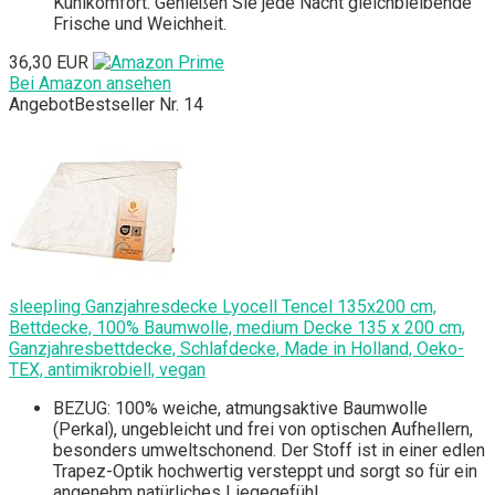
Kühlkomfort. Genießen Sie jede Nacht gleichbleibende
Frische und Weichheit.
36,30 EUR
Bei Amazon ansehen
Angebot
Bestseller Nr. 14
sleepling Ganzjahresdecke Lyocell Tencel 135x200 cm,
Bettdecke, 100% Baumwolle, medium Decke 135 x 200 cm,
Ganzjahresbettdecke, Schlafdecke, Made in Holland, Oeko-
TEX, antimikrobiell, vegan
BEZUG: 100% weiche, atmungsaktive Baumwolle
(Perkal), ungebleicht und frei von optischen Aufhellern,
besonders umweltschonend. Der Stoff ist in einer edlen
Trapez-Optik hochwertig versteppt und sorgt so für ein
angenehm natürliches Liegegefühl