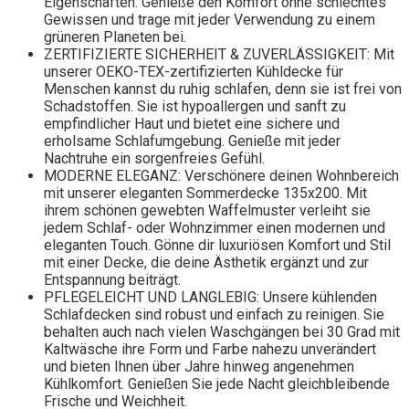
Eigenschaften. Genieße den Komfort ohne schlechtes
Gewissen und trage mit jeder Verwendung zu einem
grüneren Planeten bei.
ZERTIFIZIERTE SICHERHEIT & ZUVERLÄSSIGKEIT: Mit
unserer OEKO-TEX-zertifizierten Kühldecke für
Menschen kannst du ruhig schlafen, denn sie ist frei von
Schadstoffen. Sie ist hypoallergen und sanft zu
empfindlicher Haut und bietet eine sichere und
erholsame Schlafumgebung. Genieße mit jeder
Nachtruhe ein sorgenfreies Gefühl.
MODERNE ELEGANZ: Verschönere deinen Wohnbereich
mit unserer eleganten Sommerdecke 135x200. Mit
ihrem schönen gewebten Waffelmuster verleiht sie
jedem Schlaf- oder Wohnzimmer einen modernen und
eleganten Touch. Gönne dir luxuriösen Komfort und Stil
mit einer Decke, die deine Ästhetik ergänzt und zur
Entspannung beiträgt.
PFLEGELEICHT UND LANGLEBIG: Unsere kühlenden
Schlafdecken sind robust und einfach zu reinigen. Sie
behalten auch nach vielen Waschgängen bei 30 Grad mit
Kaltwäsche ihre Form und Farbe nahezu unverändert
und bieten Ihnen über Jahre hinweg angenehmen
Kühlkomfort. Genießen Sie jede Nacht gleichbleibende
Frische und Weichheit.