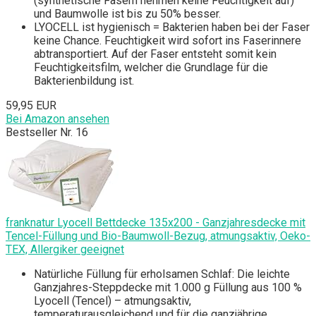
(synthetische Fasern nehmen keine Feuchtigkeit auf)
und Baumwolle ist bis zu 50% besser.
LYOCELL ist hygienisch = Bakterien haben bei der Faser
keine Chance. Feuchtigkeit wird sofort ins Faserinnere
abtransportiert. Auf der Faser entsteht somit kein
Feuchtigkeitsfilm, welcher die Grundlage für die
Bakterienbildung ist.
59,95 EUR
Bei Amazon ansehen
Bestseller Nr. 16
franknatur Lyocell Bettdecke 135x200 - Ganzjahresdecke mit
Tencel-Füllung und Bio-Baumwoll-Bezug, atmungsaktiv, Oeko-
TEX, Allergiker geeignet
Natürliche Füllung für erholsamen Schlaf: Die leichte
Ganzjahres-Steppdecke mit 1.000 g Füllung aus 100 %
Lyocell (Tencel) – atmungsaktiv,
temperaturausgleichend und für die ganzjährige