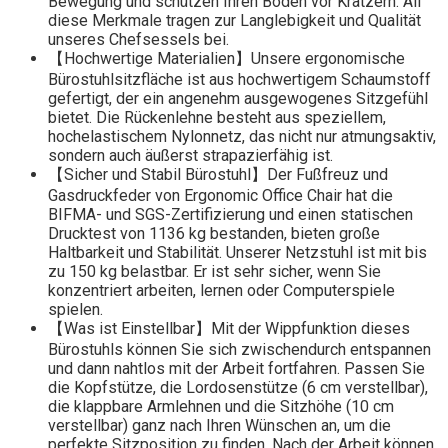
Bewegung und schützen Ihren Boden vor Kratzern. All
diese Merkmale tragen zur Langlebigkeit und Qualität
unseres Chefsessels bei.
【Hochwertige Materialien】Unsere ergonomische
Bürostuhlsitzfläche ist aus hochwertigem Schaumstoff
gefertigt, der ein angenehm ausgewogenes Sitzgefühl
bietet. Die Rückenlehne besteht aus speziellem,
hochelastischem Nylonnetz, das nicht nur atmungsaktiv,
sondern auch äußerst strapazierfähig ist.
【Sicher und Stabil Bürostuhl】Der Fußfreuz und
Gasdruckfeder von Ergonomic Office Chair hat die
BIFMA- und SGS-Zertifizierung und einen statischen
Drucktest von 1136 kg bestanden, bieten große
Haltbarkeit und Stabilität. Unserer Netzstuhl ist mit bis
zu 150 kg belastbar. Er ist sehr sicher, wenn Sie
konzentriert arbeiten, lernen oder Computerspiele
spielen.
【Was ist Einstellbar】Mit der Wippfunktion dieses
Bürostuhls können Sie sich zwischendurch entspannen
und dann nahtlos mit der Arbeit fortfahren. Passen Sie
die Kopfstütze, die Lordosenstütze (6 cm verstellbar),
die klappbare Armlehnen und die Sitzhöhe (10 cm
verstellbar) ganz nach Ihren Wünschen an, um die
perfekte Sitzposition zu finden. Nach der Arbeit können