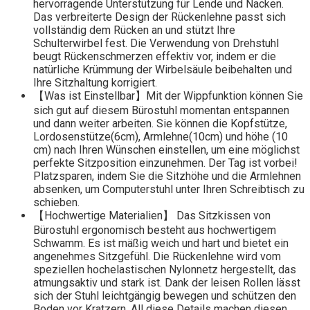
hervorragende Unterstützung für Lende und Nacken.
Das verbreiterte Design der Rückenlehne passt sich
vollständig dem Rücken an und stützt Ihre
Schulterwirbel fest. Die Verwendung von Drehstuhl
beugt Rückenschmerzen effektiv vor, indem er die
natürliche Krümmung der Wirbelsäule beibehalten und
Ihre Sitzhaltung korrigiert.
【Was ist Einstellbar】Mit der Wippfunktion können Sie
sich gut auf diesem Bürostuhl momentan entspannen
und dann weiter arbeiten. Sie können die Kopfstütze,
Lordosenstütze(6cm), Armlehne(10cm) und höhe (10
cm) nach Ihren Wünschen einstellen, um eine möglichst
perfekte Sitzposition einzunehmen. Der Tag ist vorbei!
Platzsparen, indem Sie die Sitzhöhe und die Armlehnen
absenken, um Computerstuhl unter Ihren Schreibtisch zu
schieben.
【Hochwertige Materialien】 Das Sitzkissen von
Bürostuhl ergonomisch besteht aus hochwertigem
Schwamm. Es ist mäßig weich und hart und bietet ein
angenehmes Sitzgefühl. Die Rückenlehne wird vom
speziellen hochelastischen Nylonnetz hergestellt, das
atmungsaktiv und stark ist. Dank der leisen Rollen lässt
sich der Stuhl leichtgängig bewegen und schützen den
Boden vor Kratzern. All diese Details machen diesen