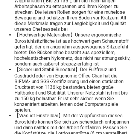
Wippfunktion ( Bis zu 135°), um sich nach langen
Arbeitsphasen zu entspannen und Ihren Körper zu
strecken. Die leisen Rollen sorgen für eine mühelose
Bewegung und schützen Ihren Boden vor Kratzern. All
diese Merkmale tragen zur Langlebigkeit und Qualität
unseres Chefsessels bei.
【Hochwertige Materialien】Unsere ergonomische
Bürostuhlsitzfläche ist aus hochwertigem Schaumstoff
gefertigt, der ein angenehm ausgewogenes Sitzgefühl
bietet. Die Rückenlehne besteht aus speziellem,
hochelastischem Nylonnetz, das nicht nur atmungsaktiv,
sondern auch äußerst strapazierfähig ist.
【Sicher und Stabil Bürostuhl】Der Fußfreuz und
Gasdruckfeder von Ergonomic Office Chair hat die
BIFMA- und SGS-Zertifizierung und einen statischen
Drucktest von 1136 kg bestanden, bieten große
Haltbarkeit und Stabilität. Unserer Netzstuhl ist mit bis
zu 150 kg belastbar. Er ist sehr sicher, wenn Sie
konzentriert arbeiten, lernen oder Computerspiele
spielen.
【Was ist Einstellbar】Mit der Wippfunktion dieses
Bürostuhls können Sie sich zwischendurch entspannen
und dann nahtlos mit der Arbeit fortfahren. Passen Sie
die Kopfstütze, die Lordosenstütze (6 cm verstellbar),