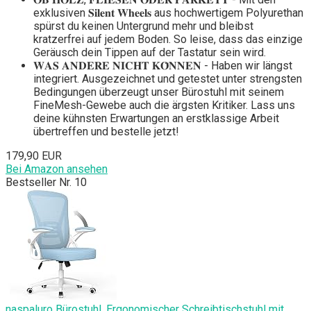
exklusiven 𝐒𝐢𝐥𝐞𝐧𝐭 𝐖𝐡𝐞𝐞𝐥𝐬 aus hochwertigem Polyurethan
spürst du keinen Untergrund mehr und bleibst
kratzerfrei auf jedem Boden. So leise, dass das einzige
Geräusch dein Tippen auf der Tastatur sein wird.
𝐖𝐀𝐒 𝐀𝐍𝐃𝐄𝐑𝐄 𝐍𝐈𝐂𝐇𝐓 𝐊𝐎̈𝐍𝐍𝐄𝐍 - Haben wir längst
integriert. Ausgezeichnet und getestet unter strengsten
Bedingungen überzeugt unser Bürostuhl mit seinem
FineMesh-Gewebe auch die ärgsten Kritiker. Lass uns
deine kühnsten Erwartungen an erstklassige Arbeit
übertreffen und bestelle jetzt!
179,90 EUR
Bei Amazon ansehen
Bestseller Nr. 10
naspaluro Bürostuhl, Ergonomischer Schreibtischstuhl mit