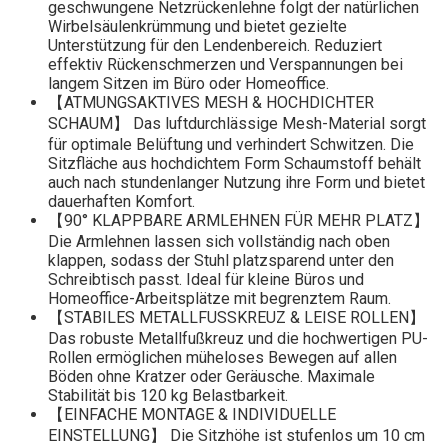
geschwungene Netzrückenlehne folgt der natürlichen
Wirbelsäulenkrümmung und bietet gezielte
Unterstützung für den Lendenbereich. Reduziert
effektiv Rückenschmerzen und Verspannungen bei
langem Sitzen im Büro oder Homeoffice.
【ATMUNGSAKTIVES MESH & HOCHDICHTER
SCHAUM】 Das luftdurchlässige Mesh-Material sorgt
für optimale Belüftung und verhindert Schwitzen. Die
Sitzfläche aus hochdichtem Form Schaumstoff behält
auch nach stundenlanger Nutzung ihre Form und bietet
dauerhaften Komfort.
【90° KLAPPBARE ARMLEHNEN FÜR MEHR PLATZ】
Die Armlehnen lassen sich vollständig nach oben
klappen, sodass der Stuhl platzsparend unter den
Schreibtisch passt. Ideal für kleine Büros und
Homeoffice-Arbeitsplätze mit begrenztem Raum.
【STABILES METALLFUSSKREUZ & LEISE ROLLEN】
Das robuste Metallfußkreuz und die hochwertigen PU-
Rollen ermöglichen müheloses Bewegen auf allen
Böden ohne Kratzer oder Geräusche. Maximale
Stabilität bis 120 kg Belastbarkeit.
【EINFACHE MONTAGE & INDIVIDUELLE
EINSTELLUNG】 Die Sitzhöhe ist stufenlos um 10 cm