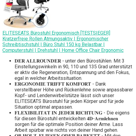
ELITESEATS Bürostuhl Ergonomisch [TESTSIEGER]
Kratzerfreie Rollen Atmungsaktiv | Ergonomischer
Schreibtischstuhl | Büro Stuhl 150 kg Belastbar |
Computerstuhl | Drehstuhl | Home Office Chair Ergonomic
𝐃𝐄𝐑 𝐀𝐋𝐋𝐑𝐎𝐔𝐍𝐃𝐄𝐑 - unter den Bürostühlen. Mit 3
Einstellungswinkeln in 90, 110 und 135 Grad unterstützt
er aktiv die Regeneration, Entspannung und den Fokus,
egal in welcher Arbeitssituation.
𝐄𝐑𝐆𝐎𝐍𝐎𝐌𝐈𝐄 𝐓𝐑𝐈𝐅𝐅𝐓 𝐊𝐎𝐌𝐅𝐎𝐑𝐓 - Dank
verstellbarer Höhe und Rückenlehne sowie anpassbarer
Kopf- und Lendenwirbelstütze lässt sich unser
ELITESEATS Bürostuhl für jeden Körper und für jede
Situation optimal anpassen.
𝐅𝐋𝐄𝐗𝐈𝐁𝐈𝐋𝐈𝐓𝐀̈𝐓 𝐈𝐍 𝐉𝐄𝐃𝐄𝐑 𝐑𝐈𝐂𝐇𝐓𝐔𝐍𝐆 - Die eigens
für diesen Bürostuhl entwickelten 𝟒𝐃-𝐀𝐫𝐦𝐥𝐞𝐡𝐧𝐞𝐧
sorgen für die optimale Position deiner Arme. Lass
Arbeit spürbar wie nichts von deiner Hand gehen.
𝐎𝐁 𝐇𝐎𝐋𝐙, 𝐅𝐋𝐈𝐄𝐒𝐄𝐍 𝐎𝐃𝐄𝐑 𝐏𝐀𝐑𝐊𝐄𝐓𝐓 - Mit den