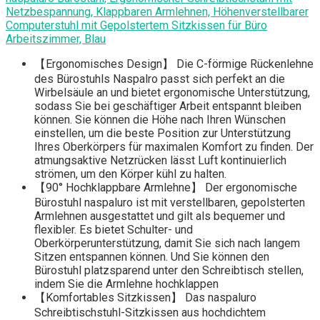
Netzbespannung, Klappbaren Armlehnen, Höhenverstellbarer
Computerstuhl mit Gepolstertem Sitzkissen für Büro
Arbeitszimmer, Blau
【Ergonomisches Design】 Die C-förmige Rückenlehne
des Bürostuhls Naspalro passt sich perfekt an die
Wirbelsäule an und bietet ergonomische Unterstützung,
sodass Sie bei geschäftiger Arbeit entspannt bleiben
können. Sie können die Höhe nach Ihren Wünschen
einstellen, um die beste Position zur Unterstützung
Ihres Oberkörpers für maximalen Komfort zu finden. Der
atmungsaktive Netzrücken lässt Luft kontinuierlich
strömen, um den Körper kühl zu halten.
【90° Hochklappbare Armlehne】 Der ergonomische
Bürostuhl naspaluro ist mit verstellbaren, gepolsterten
Armlehnen ausgestattet und gilt als bequemer und
flexibler. Es bietet Schulter- und
Oberkörperunterstützung, damit Sie sich nach langem
Sitzen entspannen können. Und Sie können den
Bürostuhl platzsparend unter den Schreibtisch stellen,
indem Sie die Armlehne hochklappen
【Komfortables Sitzkissen】 Das naspaluro
Schreibtischstuhl-Sitzkissen aus hochdichtem