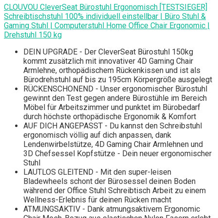
CLOUVOU CleverSeat Bürostuhl Ergonomisch [TESTSIEGER]
Schreibtischstuhl 100% individuell einstellbar | Büro Stuhl &
Gaming Stuhl | Computerstuhl Home Office Chair Ergonomic |
Drehstuhl 150 kg
DEIN UPGRADE - Der CleverSeat Bürostuhl 150kg
kommt zusätzlich mit innovativer 4D Gaming Chair
Armlehne, orthopädischem Rückenkissen und ist als
Bürodrehstuhl auf bis zu 195cm Körpergröße ausgelegt
RÜCKENSCHONEND - Unser ergonomischer Bürostuhl
gewinnt den Test gegen andere Bürostühle im Bereich
Möbel für Arbeitszimmer und punktet im Bürobedarf
durch höchste orthopädische Ergonomik & Komfort
AUF DICH ANGEPASST - Du kannst den Schreibstuhl
ergonomisch völlig auf dich anpassen, dank
Lendenwirbelstütze, 4D Gaming Chair Armlehnen und
3D Chefsessel Kopfstütze - Dein neuer ergonomischer
Stuhl
LAUTLOS GLEITEND - Mit den super-leisen
Bladewheels schont der Bürosessel deinen Boden
während der Office Stuhl Schreibtisch Arbeit zu einem
Wellness-Erlebnis für deinen Rücken macht
ATMUNGSAKTIV - Dank atmungsaktivem Ergonomic