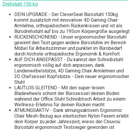
Drehstuhl 150 kg
DEIN UPGRADE - Der CleverSeat Bürostuhl 150kg
kommt zusätzlich mit innovativer 4D Gaming Chair
Armlehne, orthopädischem Rückenkissen und ist als
Bürodrehstuhl auf bis zu 195cm Körpergröße ausgelegt
RÜCKENSCHONEND - Unser ergonomischer Bürostuhl
gewinnt den Test gegen andere Bürostühle im Bereich
Möbel für Arbeitszimmer und punktet im Bürobedarf
durch höchste orthopädische Ergonomik & Komfort
AUF DICH ANGEPASST - Du kannst den Schreibstuhl
ergonomisch völlig auf dich anpassen, dank
Lendenwirbelstütze, 4D Gaming Chair Armlehnen und
3D Chefsessel Kopfstütze - Dein neuer ergonomischer
Stuhl
LAUTLOS GLEITEND - Mit den super-leisen
Bladewheels schont der Bürosessel deinen Boden
während der Office Stuhl Schreibtisch Arbeit zu einem
Wellness-Erlebnis für deinen Rücken macht
ATMUNGSAKTIV - Dank atmungsaktivem Ergonomic
Chair Mesh-Bezug aus elastischen Nylon Fasern erlebt
dein Körper zu jeder Jahreszeit, wieso der Clouvou
Bürostuhl ergonomisch Testsieger geworden ist