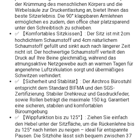
der Krümmung des menschlichen Körpers und die
Wirbelsäule zur Druckentlastung an, bietet Ihnen das
beste Sitzerlebnis. Die 90° klappbaren Armlehnen
ermöglichen es zudem, den office chair platzsparend
unter den Schreibtisch zu schieben.
✅ 【Komfortables Sitzkissen】: Der Sitz ist mit 2cm
hochdichtem Schaumstoff und 4cm näturlichem
Schaumstoff gefüllt und sinkt auch nach längerer Zeit
nicht ist. Der hochwertige Schaumstoff verteilt den
Druck auf Ihre Beine gleichmäßig, während das
atmungsaktive Netzgewebe auch an warmen Tagen für
angenehme Luftzirkulation sorgt und übermäßiges
Schwitzen verhindert.
✅ 【Sicherheit und Stablität】: Der Airchros Bürostuhl
entspricht dem Standard BIFMA und den SGS-
Zertifizierung. Stabiler Drehkreuz und Gasdruckfeder,
sowie Rollen beträgt die maximale 150 kg. Garantiert
eine sicheren, stabilen und komfortablen
Büroumgebung.
✅ 【Wippfunktion bis zu 125°】: Ziehen Sie einfach
den Hebel unter der Sitzfläche, um die Rückenlehne bis
zu 125° nach hinten zu neigen – ideal für entspannte
Pausen. Die Sitzhöhe lässt sich bequem zwischen 37