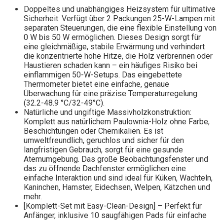
Doppeltes und unabhängiges Heizsystem für ultimative
Sicherheit: Verfügt über 2 Packungen 25-W-Lampen mit
separaten Steuerungen, die eine flexible Einstellung von
0 W bis 50 W ermöglichen. Dieses Design sorgt für
eine gleichmäßige, stabile Erwärmung und verhindert
die konzentrierte hohe Hitze, die Holz verbrennen oder
Haustieren schaden kann – ein häufiges Risiko bei
einflammigen 50-W-Setups. Das eingebettete
Thermometer bietet eine einfache, genaue
Überwachung für eine präzise Temperaturregelung
(32.2-48.9 °C/32-49°C).
Natürliche und ungiftige Massivholzkonstruktion:
Komplett aus natürlichem Paulownia-Holz ohne Farbe,
Beschichtungen oder Chemikalien. Es ist
umweltfreundlich, geruchlos und sicher für den
langfristigen Gebrauch, sorgt für eine gesunde
Atemumgebung. Das große Beobachtungsfenster und
das zu öffnende Dachfenster ermöglichen eine
einfache Interaktion und sind ideal für Küken, Wachteln,
Kaninchen, Hamster, Eidechsen, Welpen, Kätzchen und
mehr.
[Komplett-Set mit Easy-Clean-Design] – Perfekt für
Anfänger, inklusive 10 saugfähigen Pads für einfache