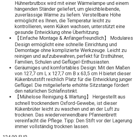
Hühnerbrutbox wird mit einer Wärmelampe und einem
hängenden Ständer geliefert, um gleichbleibende,
zuverlässige Wärme zu liefern. Verstellbare Höhe
ermöglicht es Ihnen, die Temperatur leicht zu
kontrollieren, wenn Küken wachsen, unterstützt eine
gesunde Entwicklung ohne Überhitzung.
【Einfache Montage & Anfängerfreundlich】 Modulares
Design ermöglicht eine schnelle Einrichtung und
Demontage ohne komplizierte Werkzeuge. Leicht zu
reinigen und aufzubewahren, perfekt für Ersthühner,
Familien, Schulen und Geflügel-Enthusiasten.
Geräumiges und komfortables Design: Mit den Maßen
von 127,7 cm L x 127,7 cm B x 63,5 cm H bietet dieser
Kükenbrutstift reichlich Platz für die Entwicklung junger
Geflügel. Die mitgelieferte erhöhte Sitzstange fördert
den natürlichen Schlafinstinkt.
【Mühelose Reinigung & Wartung】 Hergestellt aus
schnell trocknendem Oxford-Gewebe, ist dieser
Kükenbrüter leicht zu waschen und an der Luft zu
trocknen. Das wiederverwendbare Pfannenbrett
vereinfacht die Pflege. Tipp: Den Stift vor der Lagerung
immer vollständig trocknen lassen.