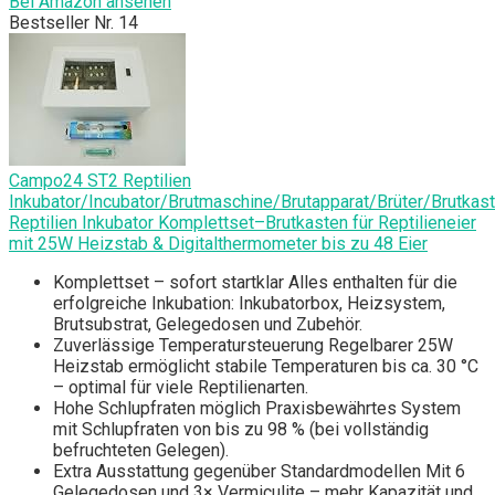
Bei Amazon ansehen
Bestseller Nr. 14
Campo24 ST2 Reptilien
Inkubator/Incubator/Brutmaschine/Brutapparat/Brüter/Brutkas
Reptilien Inkubator Komplettset–Brutkasten für Reptilieneier
mit 25W Heizstab & Digitalthermometer bis zu 48 Eier
Komplettset – sofort startklar Alles enthalten für die
erfolgreiche Inkubation: Inkubatorbox, Heizsystem,
Brutsubstrat, Gelegedosen und Zubehör.
Zuverlässige Temperatursteuerung Regelbarer 25W
Heizstab ermöglicht stabile Temperaturen bis ca. 30 °C
– optimal für viele Reptilienarten.
Hohe Schlupfraten möglich Praxisbewährtes System
mit Schlupfraten von bis zu 98 % (bei vollständig
befruchteten Gelegen).
Extra Ausstattung gegenüber Standardmodellen Mit 6
Gelegedosen und 3× Vermiculite – mehr Kapazität und