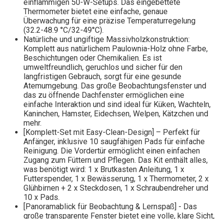
einflammigen 50-W-Setups. Das eingebettete
Thermometer bietet eine einfache, genaue
Überwachung für eine präzise Temperaturregelung
(32.2-48.9 °C/32-49°C).
Natürliche und ungiftige Massivholzkonstruktion:
Komplett aus natürlichem Paulownia-Holz ohne Farbe,
Beschichtungen oder Chemikalien. Es ist
umweltfreundlich, geruchlos und sicher für den
langfristigen Gebrauch, sorgt für eine gesunde
Atemumgebung. Das große Beobachtungsfenster und
das zu öffnende Dachfenster ermöglichen eine
einfache Interaktion und sind ideal für Küken, Wachteln,
Kaninchen, Hamster, Eidechsen, Welpen, Kätzchen und
mehr.
[Komplett-Set mit Easy-Clean-Design] – Perfekt für
Anfänger, inklusive 10 saugfähigen Pads für einfache
Reinigung. Die Vordertür ermöglicht einen einfachen
Zugang zum Füttern und Pflegen. Das Kit enthält alles,
was benötigt wird: 1 x Brutkasten Anleitung, 1 x
Futterspender, 1 x Bewässerung, 1 x Thermometer, 2 x
Glühbirnen + 2 x Steckdosen, 1 x Schraubendreher und
10 x Pads.
[Panoramablick für Beobachtung & Lernspaß] - Das
große transparente Fenster bietet eine volle, klare Sicht,