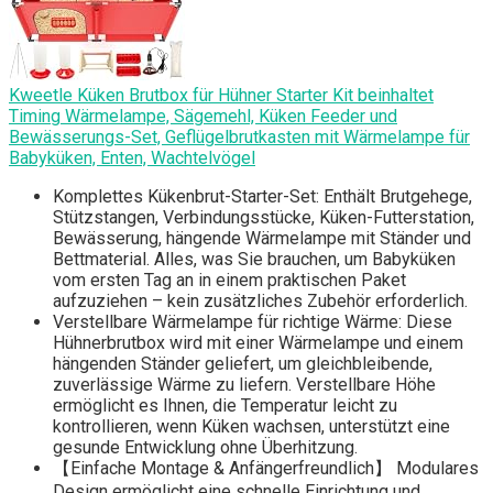
Kweetle Küken Brutbox für Hühner Starter Kit beinhaltet
Timing Wärmelampe, Sägemehl, Küken Feeder und
Bewässerungs-Set, Geflügelbrutkasten mit Wärmelampe für
Babyküken, Enten, Wachtelvögel
Komplettes Kükenbrut-Starter-Set: Enthält Brutgehege,
Stützstangen, Verbindungsstücke, Küken-Futterstation,
Bewässerung, hängende Wärmelampe mit Ständer und
Bettmaterial. Alles, was Sie brauchen, um Babyküken
vom ersten Tag an in einem praktischen Paket
aufzuziehen – kein zusätzliches Zubehör erforderlich.
Verstellbare Wärmelampe für richtige Wärme: Diese
Hühnerbrutbox wird mit einer Wärmelampe und einem
hängenden Ständer geliefert, um gleichbleibende,
zuverlässige Wärme zu liefern. Verstellbare Höhe
ermöglicht es Ihnen, die Temperatur leicht zu
kontrollieren, wenn Küken wachsen, unterstützt eine
gesunde Entwicklung ohne Überhitzung.
【Einfache Montage & Anfängerfreundlich】 Modulares
Design ermöglicht eine schnelle Einrichtung und