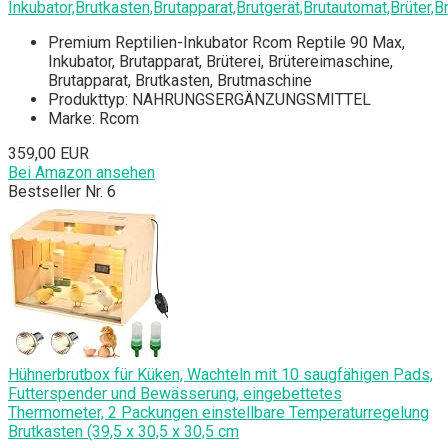
Inkubator,Brutkasten,Brutapparat,Brutgerät,Brutautomat,Brüter,
Premium Reptilien-Inkubator Rcom Reptile 90 Max,
Inkubator, Brutapparat, Brüterei, Brütereimaschine,
Brutapparat, Brutkasten, Brutmaschine
Produkttyp: NAHRUNGSERGÄNZUNGSMITTEL
Marke: Rcom
359,00 EUR
Bei Amazon ansehen
Bestseller Nr. 6
Hühnerbrutbox für Küken, Wachteln mit 10 saugfähigen Pads,
Futterspender und Bewässerung, eingebettetes
Thermometer, 2 Packungen einstellbare Temperaturregelung
Brutkasten (39,5 x 30,5 x 30,5 cm