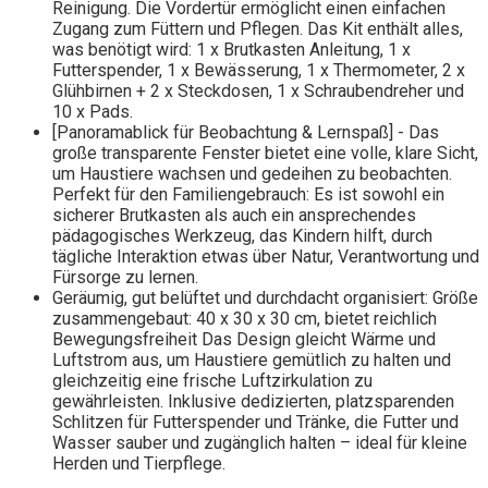
Reinigung. Die Vordertür ermöglicht einen einfachen
Zugang zum Füttern und Pflegen. Das Kit enthält alles,
was benötigt wird: 1 x Brutkasten Anleitung, 1 x
Futterspender, 1 x Bewässerung, 1 x Thermometer, 2 x
Glühbirnen + 2 x Steckdosen, 1 x Schraubendreher und
10 x Pads.
[Panoramablick für Beobachtung & Lernspaß] - Das
große transparente Fenster bietet eine volle, klare Sicht,
um Haustiere wachsen und gedeihen zu beobachten.
Perfekt für den Familiengebrauch: Es ist sowohl ein
sicherer Brutkasten als auch ein ansprechendes
pädagogisches Werkzeug, das Kindern hilft, durch
tägliche Interaktion etwas über Natur, Verantwortung und
Fürsorge zu lernen.
Geräumig, gut belüftet und durchdacht organisiert: Größe
zusammengebaut: 40 x 30 x 30 cm, bietet reichlich
Bewegungsfreiheit Das Design gleicht Wärme und
Luftstrom aus, um Haustiere gemütlich zu halten und
gleichzeitig eine frische Luftzirkulation zu
gewährleisten. Inklusive dedizierten, platzsparenden
Schlitzen für Futterspender und Tränke, die Futter und
Wasser sauber und zugänglich halten – ideal für kleine
Herden und Tierpflege.