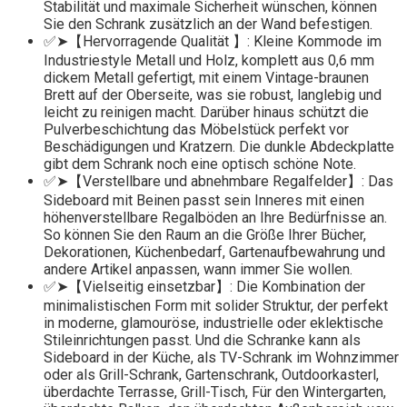
Stabilität und maximale Sicherheit wünschen, können
Sie den Schrank zusätzlich an der Wand befestigen.
✅➤【Hervorragende Qualität 】: Kleine Kommode im
Industriestyle Metall und Holz, komplett aus 0,6 mm
dickem Metall gefertigt, mit einem Vintage-braunen
Brett auf der Oberseite, was sie robust, langlebig und
leicht zu reinigen macht. Darüber hinaus schützt die
Pulverbeschichtung das Möbelstück perfekt vor
Beschädigungen und Kratzern. Die dunkle Abdeckplatte
gibt dem Schrank noch eine optisch schöne Note.
✅➤【Verstellbare und abnehmbare Regalfelder】: Das
Sideboard mit Beinen passt sein Inneres mit einen
höhenverstellbare Regalböden an Ihre Bedürfnisse an.
So können Sie den Raum an die Größe Ihrer Bücher,
Dekorationen, Küchenbedarf, Gartenaufbewahrung und
andere Artikel anpassen, wann immer Sie wollen.
✅➤【Vielseitig einsetzbar】: Die Kombination der
minimalistischen Form mit solider Struktur, der perfekt
in moderne, glamouröse, industrielle oder eklektische
Stileinrichtungen passt. Und die Schranke kann als
Sideboard in der Küche, als TV-Schrank im Wohnzimmer
oder als Grill-Schrank, Gartenschrank, Outdoorkasterl,
überdachte Terrasse, Grill-Tisch, Für den Wintergarten,