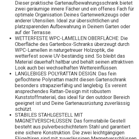
Dieser praktische Gartenaufbewahrungsschrank bietet
zwei geräumige innere Fächer und ein offenes Fach für
optimale Organisation Deines Gartenwerkzeugs oder
anderer Utensilien. Ideal zur übersichtlichen und
platzsparenden Aufbewahrung in Deinem Garten oder
auf der Terrasse.
WETTERFESTE WPC-LAMELLEN OBERFLÄCHE: Die
Oberfläche des Gartenbox-Schranks überzeugt durch
WPC-Lamellen in naturgetreuer Holzoptik, die
wetterfest sowie UV-beständig sind. So bleibt das
Material dauerhaft haltbar und behält seinen attraktiven
Look auch bei wechselhaften Wettereinflüssen.
LANGLEBIGES POLYRATTAN DESIGN: Das fein
geflochtene Polyrattan macht diesen Gartenschrank
besonders strapazierfähig und langlebig. Es vereint
ansprechendes Rattan-Design mit robustem
Kunststoffmaterial, das ideal für den outdoor Bereich
geeignet ist und Deine Gartenausrüstung zuverlässig
schützt.
STABILES STAHLGESTELL MIT
MAGNETVERSCHLÜSSEN: Das formstabile Gestell
besteht aus pulverbeschichtetem Stahl und garantiert
eine sichere Konstruktion. Die zwei leichtgängigen
Flügeltüren sind mit zuverlässigen Magnetverschlüssen