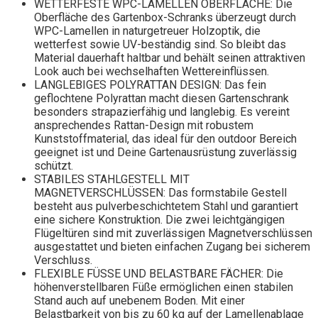
WETTERFESTE WPC-LAMELLEN OBERFLÄCHE: Die
Oberfläche des Gartenbox-Schranks überzeugt durch
WPC-Lamellen in naturgetreuer Holzoptik, die
wetterfest sowie UV-beständig sind. So bleibt das
Material dauerhaft haltbar und behält seinen attraktiven
Look auch bei wechselhaften Wettereinflüssen.
LANGLEBIGES POLYRATTAN DESIGN: Das fein
geflochtene Polyrattan macht diesen Gartenschrank
besonders strapazierfähig und langlebig. Es vereint
ansprechendes Rattan-Design mit robustem
Kunststoffmaterial, das ideal für den outdoor Bereich
geeignet ist und Deine Gartenausrüstung zuverlässig
schützt.
STABILES STAHLGESTELL MIT
MAGNETVERSCHLÜSSEN: Das formstabile Gestell
besteht aus pulverbeschichtetem Stahl und garantiert
eine sichere Konstruktion. Die zwei leichtgängigen
Flügeltüren sind mit zuverlässigen Magnetverschlüssen
ausgestattet und bieten einfachen Zugang bei sicherem
Verschluss.
FLEXIBLE FÜSSE UND BELASTBARE FÄCHER: Die
höhenverstellbaren Füße ermöglichen einen stabilen
Stand auch auf unebenem Boden. Mit einer
Belastbarkeit von bis zu 60 kg auf der Lamellenablage