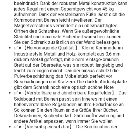
beeindruckt. Dank der robusten Metallkonstruktion kann
jedes Regal mit einem Gesamtgewicht von 45 kg
aufnehmen. Dank der verstellbaren Füße lässt sich die
Kommode mit Beinen leicht nivellieren. Der
Magnetverschluss verhindert ein unbeabsichtigtes
Öffnen des Schrankes. Wenn Sie außergewöhnliche
Stabilität und maximale Sicherheit wünschen, können
Sie den Schrank zusätzlich an der Wand befestigen.
✅➤【Hervorragende Qualität 】: Kleine Kommode im
Industriestyle Metall und Holz, komplett aus 0,6 mm
dickem Metall gefertigt, mit einem Vintage-braunen
Brett auf der Oberseite, was sie robust, langlebig und
leicht zu reinigen macht. Darüber hinaus schützt die
Pulverbeschichtung das Möbelstück perfekt vor
Beschädigungen und Kratzern. Die dunkle Abdeckplatte
gibt dem Schrank noch eine optisch schöne Note.
✅➤【Verstellbare und abnehmbare Regalfelder】: Das
Sideboard mit Beinen passt sein Inneres mit einen
höhenverstellbare Regalböden an Ihre Bedürfnisse an.
So können Sie den Raum an die Größe Ihrer Bücher,
Dekorationen, Küchenbedarf, Gartenaufbewahrung und
andere Artikel anpassen, wann immer Sie wollen.
✅➤【Vielseitig einsetzbar】: Die Kombination der