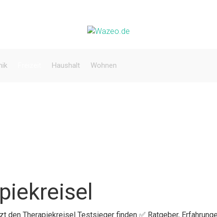
nik
Freizeit
Haushalt
Wohnen
piekreisel
tzt den Therapiekreisel Testsieger finden ✅ Ratgeber, Erfahrunge