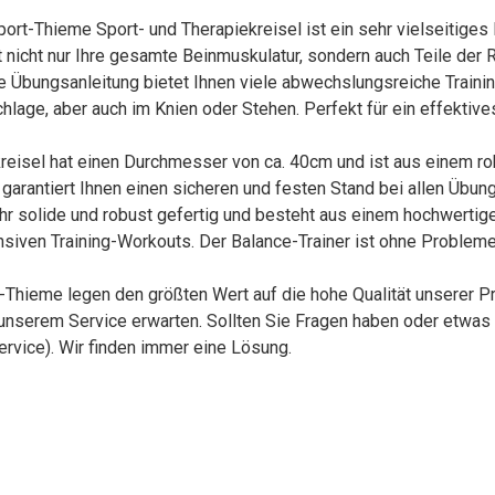
hieme Sport- und Therapiekreisel ist ein sehr vielseitiges B
 nicht nur Ihre gesamte Beinmuskulatur, sondern auch Teile der
ungsanleitung bietet Ihnen viele abwechslungsreiche Training
age, aber auch im Knien oder Stehen. Perfekt für ein effektive
isel hat einen Durchmesser von ca. 40cm und ist aus einem robu
 garantiert Ihnen einen sicheren und festen Stand bei allen Übung
solide und robust gefertig und besteht aus einem hochwertigen 
siven Training-Workouts. Der Balance-Trainer ist ohne Problem
eme legen den größten Wert auf die hohe Qualität unserer Pr
unserem Service erwarten. Sollten Sie Fragen haben oder etwas 
vice). Wir finden immer eine Lösung.