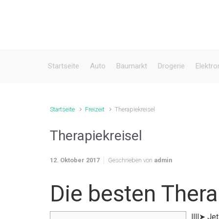
Zum Hauptinhalt springen
Startseite
Auto
Baumarkt
Drogerie
Elektro
Startseite
Freizeit
Therapiekreisel
Therapiekreisel
12. Oktober 2017
Geschrieben von
admin
Die besten Thera
llll➤ Je