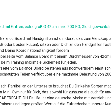
ad mit Griffen, extra groß Ø 42cm, max. 200 KG, Gleichgewichts
ce Board mit Handgriffen ist ein Gerät, das zum Ganzkörpertr
ß oder beiden Füßen), sitzen oder Dich an den Handgriffen festh
d Deine Koordinationsfähigkeit fördern.
rseite vom Balance Board mit einem Durchmesser von 42cm mac
 beim Training maximale Sicherheit für jeden.
ite vom Balance Board bestehen aus hochwertigem elastischen 
rschraubten Teilen verfügt über eine maximale Belastung von 200
h-Partikel an der Unterseite brauchst Du Dir keine Sorgen mac
 Mini-Gym nur für Dich, das sowohl für zuhause als auch für unt
CHT: DH FitLife ist eine deutsche Marke mit Vertrieb und K
Trainern und legen großen Wert auf die Zufriedenheit unserer K