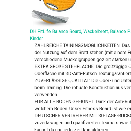
DH FitLife Balance Board, Wackelbrett, Balance P
Kinder
ZAHLREICHE TAININGSMÖGLICHKEITEN: Das Balan
der Nutzung auf dem Brett stehen (mit einem Fu
verschiedene Muskelgruppen gezielt stärken un
EXTRA GROßE STEHFLÄCHE: Die großzügige Obe
Oberfläche mit 3D-Anti-Rutsch Textur garantiert
ZUVERLÄSSIGE QUALITÄT: Die Ober- und Unterse
beim Training. Die robuste Konstruktion aus ve
verwenden.
FÜR ALLE BÖDEN GEEIGNET: Dank der Anti-Rutsc
welchem Boden. Unser Fitness Board ist wie ein
DEUTSCHER VERTREIBER MIT 30-TAGE-RÜCKGABERE
zuverlässigen und qualifizierten Teams sowie 
kannst du uns jederzeit kontaktieren.