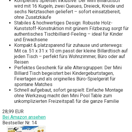
Komplettes Spielset inklusive: Der Mini Billardtisch
wird mit 16 Kugeln, zwei Queues, Dreieck, Kreide und
sechs Netztaschen geliefert – sofort einsatzbereit,
ohne Zusatzkäufe
Stabiles & hochwertiges Design: Robuste Holz-
Kunststoff-Konstruktion mit grünem Filzbezug sorgt für
authentisches Tischbilliard-Feeling – ideal für Kinder
und Erwachsene
Kompakt & platzsparend für zuhause und unterwegs:
Mit ca. 51 x 31 x 10 cm passt der kleine Billardtisch auf
jeden Tisch – perfekt fürs Wohnzimmer, Büro oder auf
Reisen
Perfektes Geschenk für alle Altersgruppen: Der Mini
Billiard Tisch begeistert bei Kindergeburtstagen,
Feiertagen und als originelles Büro-Spielgerät für
spontane Matches
Schnell aufgebaut, sofort gespielt: Einfache Montage
ohne Werkzeug macht den Mini Pool Table zum
unkomplizierten Freizeitspaß für die ganze Familie
28,99 EUR
Bei Amazon ansehen
Bestseller Nr. 14