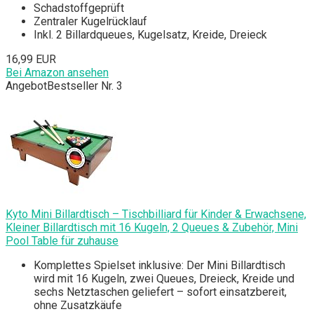
Schadstoffgeprüft
Zentraler Kugelrücklauf
Inkl. 2 Billardqueues, Kugelsatz, Kreide, Dreieck
16,99 EUR
Bei Amazon ansehen
Angebot
Bestseller Nr. 3
Kyto Mini Billardtisch – Tischbilliard für Kinder & Erwachsene,
Kleiner Billardtisch mit 16 Kugeln, 2 Queues & Zubehör, Mini
Pool Table für zuhause
Komplettes Spielset inklusive: Der Mini Billardtisch
wird mit 16 Kugeln, zwei Queues, Dreieck, Kreide und
sechs Netztaschen geliefert – sofort einsatzbereit,
ohne Zusatzkäufe