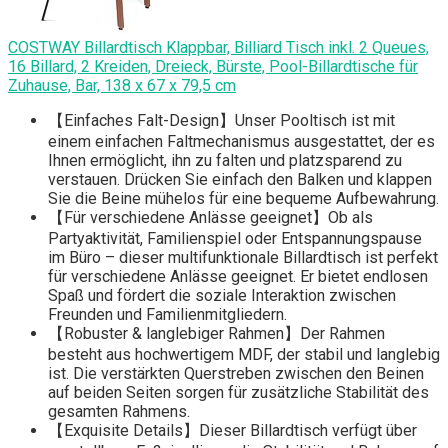
COSTWAY Billardtisch Klappbar, Billiard Tisch inkl. 2 Queues,
16 Billard, 2 Kreiden, Dreieck, Bürste, Pool-Billardtische für
Zuhause, Bar, 138 x 67 x 79,5 cm
【Einfaches Falt-Design】Unser Pooltisch ist mit
einem einfachen Faltmechanismus ausgestattet, der es
Ihnen ermöglicht, ihn zu falten und platzsparend zu
verstauen. Drücken Sie einfach den Balken und klappen
Sie die Beine mühelos für eine bequeme Aufbewahrung.
【Für verschiedene Anlässe geeignet】Ob als
Partyaktivität, Familienspiel oder Entspannungspause
im Büro – dieser multifunktionale Billardtisch ist perfekt
für verschiedene Anlässe geeignet. Er bietet endlosen
Spaß und fördert die soziale Interaktion zwischen
Freunden und Familienmitgliedern.
【Robuster & langlebiger Rahmen】Der Rahmen
besteht aus hochwertigem MDF, der stabil und langlebig
ist. Die verstärkten Querstreben zwischen den Beinen
auf beiden Seiten sorgen für zusätzliche Stabilität des
gesamten Rahmens.
【Exquisite Details】Dieser Billardtisch verfügt über