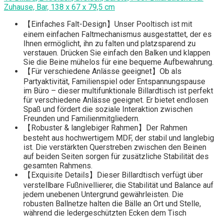
Zuhause, Bar, 138 x 67 x 79,5 cm
【Einfaches Falt-Design】Unser Pooltisch ist mit
einem einfachen Faltmechanismus ausgestattet, der es
Ihnen ermöglicht, ihn zu falten und platzsparend zu
verstauen. Drücken Sie einfach den Balken und klappen
Sie die Beine mühelos für eine bequeme Aufbewahrung.
【Für verschiedene Anlässe geeignet】Ob als
Partyaktivität, Familienspiel oder Entspannungspause
im Büro – dieser multifunktionale Billardtisch ist perfekt
für verschiedene Anlässe geeignet. Er bietet endlosen
Spaß und fördert die soziale Interaktion zwischen
Freunden und Familienmitgliedern.
【Robuster & langlebiger Rahmen】Der Rahmen
besteht aus hochwertigem MDF, der stabil und langlebig
ist. Die verstärkten Querstreben zwischen den Beinen
auf beiden Seiten sorgen für zusätzliche Stabilität des
gesamten Rahmens.
【Exquisite Details】Dieser Billardtisch verfügt über
verstellbare Fußnivellierer, die Stabilität und Balance auf
jedem unebenen Untergrund gewährleisten. Die
robusten Ballnetze halten die Bälle an Ort und Stelle,
während die ledergeschützten Ecken dem Tisch