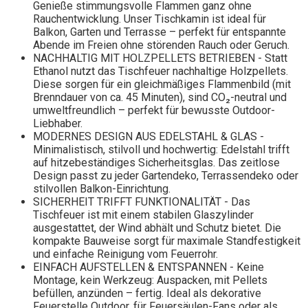
Genieße stimmungsvolle Flammen ganz ohne
Rauchentwicklung. Unser Tischkamin ist ideal für
Balkon, Garten und Terrasse – perfekt für entspannte
Abende im Freien ohne störenden Rauch oder Geruch.
NACHHALTIG MIT HOLZPELLETS BETRIEBEN - Statt
Ethanol nutzt das Tischfeuer nachhaltige Holzpellets.
Diese sorgen für ein gleichmäßiges Flammenbild (mit
Brenndauer von ca. 45 Minuten), sind CO₂-neutral und
umweltfreundlich – perfekt für bewusste Outdoor-
Liebhaber.
MODERNES DESIGN AUS EDELSTAHL & GLAS -
Minimalistisch, stilvoll und hochwertig: Edelstahl trifft
auf hitzebeständiges Sicherheitsglas. Das zeitlose
Design passt zu jeder Gartendeko, Terrassendeko oder
stilvollen Balkon-Einrichtung.
SICHERHEIT TRIFFT FUNKTIONALITÄT - Das
Tischfeuer ist mit einem stabilen Glaszylinder
ausgestattet, der Wind abhält und Schutz bietet. Die
kompakte Bauweise sorgt für maximale Standfestigkeit
und einfache Reinigung vom Feuerrohr.
EINFACH AUFSTELLEN & ENTSPANNEN - Keine
Montage, kein Werkzeug: Auspacken, mit Pellets
befüllen, anzünden – fertig. Ideal als dekorative
Feuerstelle Outdoor, für Feuersäulen-Fans oder als