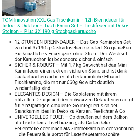
TOM Innovation XXL Gas Tischkamin - 12h Brenndauer für
Indoor & Outdoor – Tisch Kamin Set – Tischfeuer mit Deko-
Steinen – Plus 3X 190 g Stechgaskartusche
12 STUNDEN BRENNDAUER – Das Gas Kaminofen Set
wird mit 3x190 g Gaskartuschen geliefert. So genießen
Sie künstliches Feuer ganz ohne Strom. Der Wechsel
der Kartuschen ist besonders sicher & einfach
SICHER & ROBUST – Mit 1,7 kg Gewicht hat das Mini
Kaminfeuer einen extrem sicheren Stand und ist dank
Gaskartuschen sicherer als herkömmliche Ethanol
Tischkamine, die mit nur 660g Gewicht deutlich
windanfällig sind
ELEGANTES DESIGN – Die Gaslaterne mit ihrem
stilvollen Design und den schwarzen Dekosteinen sorgt
für einzigartiges Ambiente. So integriert sich der
Standkamin ideal in Deko zu Kerzen, Teelichter & Co
UNIVERSELLES FEUER – Ob draußen auf dem Balkon
als Tischofen / Tischheizung, als Gartendeko
Feuerstelle oder innen als Zimmerkamin in der Wohnung
– die Feuersäule sorgt für Lagerfeueratmosphäre