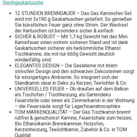
Stechgaskartusche
12 STUNDEN BRENNDAUER – Das Gas Kaminofen Set
wird mit 3x190 g Gaskartuschen geliefert. So genießen
Sie künstliches Feuer ganz ohne Strom. Der Wechsel
der Kartuschen ist besonders sicher & einfach
SICHER & ROBUST – Mit 1,7 kg Gewicht hat das Mini
Kaminfeuer einen extrem sicheren Stand und ist dank
Gaskartuschen sicherer als herkömmliche Ethanol
Tischkamine, die mit nur 660g Gewicht deutlich
windanfällig sind
ELEGANTES DESIGN – Die Gaslaterne mit ihrem
stilvollen Design und den schwarzen Dekosteinen sorgt
für einzigartiges Ambiente. So integriert sich der
Standkamin ideal in Deko zu Kerzen, Teelichter & Co
UNIVERSELLES FEUER – Ob draußen auf dem Balkon
als Tischofen / Tischheizung, als Gartendeko
Feuerstelle oder innen als Zimmerkamin in der Wohnung
– die Feuersäule sorgt für Lagerfeueratmosphäre
TOM MARKENQUALITÄT – Der Gas Tischkamin brennt
rußfrei & geruchslos! Kamine, Feuerschale zum heizen,
Bio Ethanolkamin Brennkammer, Holzofen,
Kerzenheizung, Teelichtkamin, Zubehör & Co. in TOM
Qualität