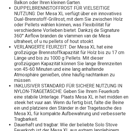
Balkon oder Ihren kleinen Garten.
DUPPELBRENNSTOFFROST FÜR VIELSEITIGE
NUTZUNG: Der Mesa XL verfügt über ein innovatives
Dual-Brennstoff-Grillrost, mit dem Sie zwischen Holz
oder Pellets wählen können, was Flexibilität für
verschiedene Vorlieben bietet. Dankzij de Signature
360° Airflow branden de vlammen van de Mesa
ultraheet, of u nu pellets of hout stookt.
VERLÄNGERTE FEURZEIT: Der Mesa XL hat eine
großzügige Brennstoffkapazität für Holz bis zu 17 cm
Länge und bis zu 1000 g Pellets. Mit dieser
großzügigen Kapazität können Sie lange Brennzeiten
von 45-60 Minuten und eine lang anhaltende
Atmosphäre genießen, ohne häufig nachtanken zu
müssen.
INKLUSIVER STANDARD FÜR SICHERE NUTZUNG IN
NYLON-TRAGETASCHE: Geben Sie Ihrem Feuerkorb
eine stabile Unterlage. Plaats Mesa XL in het midden en
steek het vuur aan. Wenn du fertig bist, falte die Beine
ein und platziere den Ständer in der Tragetasche des
Mesa XL für kompakte Aufbewahrung und verbesserte
Tragbarkeit.
Dauerhaft und tragbar: Wie der beliebte Solo Stove
Feuerkorb ist der Mesa XL aus extrem langlebigem