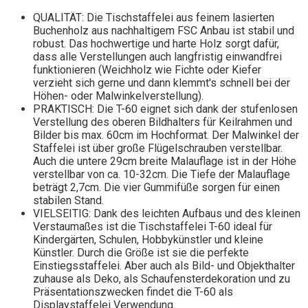
QUALITÄT: Die Tischstaffelei aus feinem lasierten
Buchenholz aus nachhaltigem FSC Anbau ist stabil und
robust. Das hochwertige und harte Holz sorgt dafür,
dass alle Verstellungen auch langfristig einwandfrei
funktionieren (Weichholz wie Fichte oder Kiefer
verzieht sich gerne und dann klemmt's schnell bei der
Höhen- oder Malwinkelverstellung).
PRAKTISCH: Die T-60 eignet sich dank der stufenlosen
Verstellung des oberen Bildhalters für Keilrahmen und
Bilder bis max. 60cm im Hochformat. Der Malwinkel der
Staffelei ist über große Flügelschrauben verstellbar.
Auch die untere 29cm breite Malauflage ist in der Höhe
verstellbar von ca. 10-32cm. Die Tiefe der Malauflage
beträgt 2,7cm. Die vier Gummifüße sorgen für einen
stabilen Stand.
VIELSEITIG: Dank des leichten Aufbaus und des kleinen
Verstaumaßes ist die Tischstaffelei T-60 ideal für
Kindergärten, Schulen, Hobbykünstler und kleine
Künstler. Durch die Größe ist sie die perfekte
Einstiegsstaffelei. Aber auch als Bild- und Objekthalter
zuhause als Deko, als Schaufensterdekoration und zu
Präsentationszwecken findet die T-60 als
Displaystaffelei Verwendung.