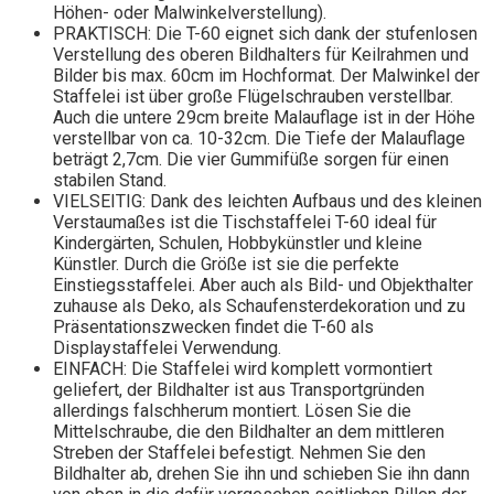
Höhen- oder Malwinkelverstellung).
PRAKTISCH: Die T-60 eignet sich dank der stufenlosen
Verstellung des oberen Bildhalters für Keilrahmen und
Bilder bis max. 60cm im Hochformat. Der Malwinkel der
Staffelei ist über große Flügelschrauben verstellbar.
Auch die untere 29cm breite Malauflage ist in der Höhe
verstellbar von ca. 10-32cm. Die Tiefe der Malauflage
beträgt 2,7cm. Die vier Gummifüße sorgen für einen
stabilen Stand.
VIELSEITIG: Dank des leichten Aufbaus und des kleinen
Verstaumaßes ist die Tischstaffelei T-60 ideal für
Kindergärten, Schulen, Hobbykünstler und kleine
Künstler. Durch die Größe ist sie die perfekte
Einstiegsstaffelei. Aber auch als Bild- und Objekthalter
zuhause als Deko, als Schaufensterdekoration und zu
Präsentationszwecken findet die T-60 als
Displaystaffelei Verwendung.
EINFACH: Die Staffelei wird komplett vormontiert
geliefert, der Bildhalter ist aus Transportgründen
allerdings falschherum montiert. Lösen Sie die
Mittelschraube, die den Bildhalter an dem mittleren
Streben der Staffelei befestigt. Nehmen Sie den
Bildhalter ab, drehen Sie ihn und schieben Sie ihn dann