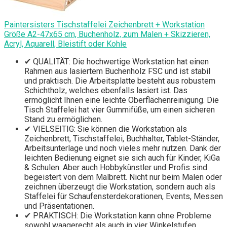
Paintersisters Tischstaffelei Zeichenbrett + Workstation
Größe A2-47x65 cm, Buchenholz, zum Malen + Skizzieren,
Acryl, Aquarell, Bleistift oder Kohle
✔ QUALITÄT: Die hochwertige Workstation hat einen
Rahmen aus lasiertem Buchenholz FSC und ist stabil
und praktisch. Die Arbeitsplatte besteht aus robustem
Schichtholz, welches ebenfalls lasiert ist. Das
ermöglicht Ihnen eine leichte Oberflächenreinigung. Die
Tisch Staffelei hat vier Gummifüße, um einen sicheren
Stand zu ermöglichen.
✔ VIELSEITIG: Sie können die Workstation als
Zeichenbrett, Tischstaffelei, Buchhalter, Tablet-Ständer,
Arbeitsunterlage und noch vieles mehr nutzen. Dank der
leichten Bedienung eignet sie sich auch für Kinder, KiGa
& Schulen. Aber auch Hobbykünstler und Profis sind
begeistert von dem Malbrett. Nicht nur beim Malen oder
zeichnen überzeugt die Workstation, sondern auch als
Staffelei für Schaufensterdekorationen, Events, Messen
und Präsentationen.
✔ PRAKTISCH: Die Workstation kann ohne Probleme
sowohl waagerecht als auch in vier Winkelstufen