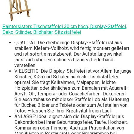
Paintersisters Tischstaffelei 30 cm hoch, Display-Staffelei,
Deko-Ständer, Bildhalter, Sitzstaffelei
QUALITÄT: Die dreibeinige Display-Staffelei ist aus
stabilem Kiefern-Vollholz, wird fertig montiert geliefert
und ist sofort einsatzbereit. Der Aufstellungswinkel
lässt sich über ein schönes braunes Lederband
verstellen.
VIELSEITIG: Die Display-Staffelei ist vor Allem für junge
Künstler, KiGa und Schulen auch als Tischstaffelei
optimal. Sie trägt Keilrahmen, Malpappen, leichte
Holzplatten oder ähnliches zum Bemalen mit Aquarell-,
Acryl-, Öl-, Tempera- oder Gouachefarben. Dekorieren
Sie auch zuhause mit dieser Staffelei: ob als Halterung
für Bücher, Bilder und Tablets oder zum Aufstellen von
Fotos – lassen Sie Ihrer Kreativität freien Lauf!
ANLÄSSE: Ideal eignet sich die Display-Staffelei als
Dekoration bei Ihrer Geburtstagsfeier, Taufe, Hochzeit,
Kommunion oder Firmung. Auch zur Präsentation von
Menükarten in Restaurants oder Programmen bei