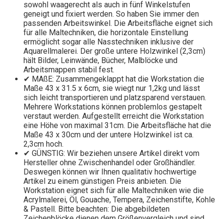
sowohl waagerecht als auch in fünf Winkelstufen
geneigt und fixiert werden. So haben Sie immer den
passenden Arbeitswinkel. Die Arbeitsfläche eignet sich
für alle Maltechniken, die horizontale Einstellung
ermöglicht sogar alle Nasstechniken inklusive der
Aquarellmalerei. Der große untere Holzwinkel (2,3cm)
hält Bilder, Leinwände, Bücher, Malblöcke und
Arbeitsmappen stabil fest.
✔ MAßE: Zusammengeklappt hat die Workstation die
Maße 43 x 31.5 x 6cm, sie wiegt nur 1,2kg und lässt
sich leicht transportieren und platzsparend verstauen.
Mehrere Workstations können problemlos gestapelt
verstaut werden. Aufgestellt erreicht die Workstation
eine Höhe von maximal 31cm. Die Arbeitsfläche hat die
Maße 43 x 30cm und der untere Holzwinkel ist ca.
2,3cm hoch.
✔ GÜNSTIG: Wir beziehen unsere Artikel direkt vom
Hersteller ohne Zwischenhandel oder Großhändler.
Deswegen können wir Ihnen qualitativ hochwertige
Artikel zu einem günstigen Preis anbieten. Die
Workstation eignet sich für alle Maltechniken wie die
Acrylmalerei, Öl, Gouache, Tempera, Zeichenstifte, Kohle
& Pastell. Bitte beachten: Die abgebildeten
Zeichenblöcke dienen dem Größenvergleich und sind