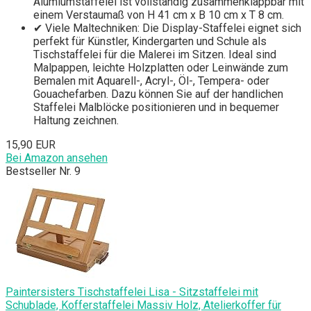
Alumiumstaffelei ist vollständig zusammenklappbar mit
einem Verstaumaß von H 41 cm x B 10 cm x T 8 cm.
✔ Viele Maltechniken: Die Display-Staffelei eignet sich
perfekt für Künstler, Kindergarten und Schule als
Tischstaffelei für die Malerei im Sitzen. Ideal sind
Malpappen, leichte Holzplatten oder Leinwände zum
Bemalen mit Aquarell-, Acryl-, Öl-, Tempera- oder
Gouachefarben. Dazu können Sie auf der handlichen
Staffelei Malblöcke positionieren und in bequemer
Haltung zeichnen.
15,90 EUR
Bei Amazon ansehen
Bestseller Nr. 9
Paintersisters Tischstaffelei Lisa - Sitzstaffelei mit
Schublade, Kofferstaffelei Massiv Holz, Atelierkoffer für