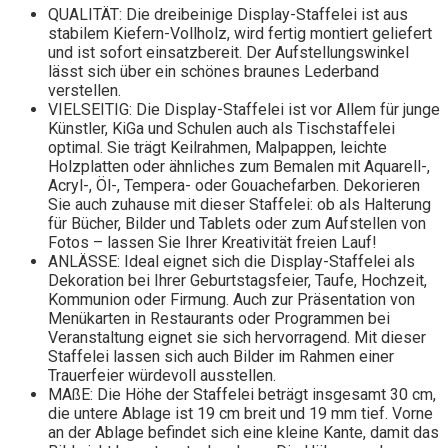
QUALITÄT: Die dreibeinige Display-Staffelei ist aus
stabilem Kiefern-Vollholz, wird fertig montiert geliefert
und ist sofort einsatzbereit. Der Aufstellungswinkel
lässt sich über ein schönes braunes Lederband
verstellen.
VIELSEITIG: Die Display-Staffelei ist vor Allem für junge
Künstler, KiGa und Schulen auch als Tischstaffelei
optimal. Sie trägt Keilrahmen, Malpappen, leichte
Holzplatten oder ähnliches zum Bemalen mit Aquarell-,
Acryl-, Öl-, Tempera- oder Gouachefarben. Dekorieren
Sie auch zuhause mit dieser Staffelei: ob als Halterung
für Bücher, Bilder und Tablets oder zum Aufstellen von
Fotos – lassen Sie Ihrer Kreativität freien Lauf!
ANLÄSSE: Ideal eignet sich die Display-Staffelei als
Dekoration bei Ihrer Geburtstagsfeier, Taufe, Hochzeit,
Kommunion oder Firmung. Auch zur Präsentation von
Menükarten in Restaurants oder Programmen bei
Veranstaltung eignet sie sich hervorragend. Mit dieser
Staffelei lassen sich auch Bilder im Rahmen einer
Trauerfeier würdevoll ausstellen.
MAßE: Die Höhe der Staffelei beträgt insgesamt 30 cm,
die untere Ablage ist 19 cm breit und 19 mm tief. Vorne
an der Ablage befindet sich eine kleine Kante, damit das