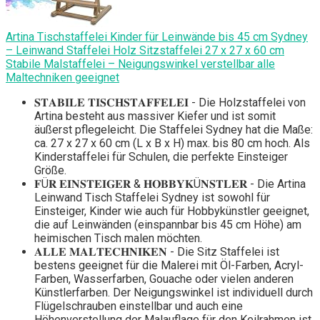
Artina Tischstaffelei Kinder für Leinwände bis 45 cm Sydney
– Leinwand Staffelei Holz Sitzstaffelei 27 x 27 x 60 cm
Stabile Malstaffelei – Neigungswinkel verstellbar alle
Maltechniken geeignet
𝐒𝐓𝐀𝐁𝐈𝐋𝐄 𝐓𝐈𝐒𝐂𝐇𝐒𝐓𝐀𝐅𝐅𝐄𝐋𝐄𝐈 - Die Holzstaffelei von
Artina besteht aus massiver Kiefer und ist somit
äußerst pflegeleicht. Die Staffelei Sydney hat die Maße:
ca. 27 x 27 x 60 cm (L x B x H) max. bis 80 cm hoch. Als
Kinderstaffelei für Schulen, die perfekte Einsteiger
Größe.
𝐅Ü𝐑 𝐄𝐈𝐍𝐒𝐓𝐄𝐈𝐆𝐄𝐑 & 𝐇𝐎𝐁𝐁𝐘𝐊Ü𝐍𝐒𝐓𝐋𝐄𝐑 - Die Artina
Leinwand Tisch Staffelei Sydney ist sowohl für
Einsteiger, Kinder wie auch für Hobbykünstler geeignet,
die auf Leinwänden (einspannbar bis 45 cm Höhe) am
heimischen Tisch malen möchten.
𝐀𝐋𝐋𝐄 𝐌𝐀𝐋𝐓𝐄𝐂𝐇𝐍𝐈𝐊𝐄𝐍 - Die Sitz Staffelei ist
bestens geeignet für die Malerei mit Öl-Farben, Acryl-
Farben, Wasserfarben, Gouache oder vielen anderen
Künstlerfarben. Der Neigungswinkel ist individuell durch
Flügelschrauben einstellbar und auch eine
Höhenverstellung der Malauflage für den Keilrahmen ist