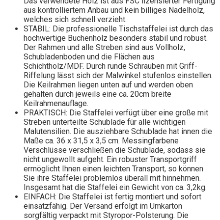
Das verwendete Holz ist aus FSC lizensierter Fertigung
aus kontrolliertem Anbau und kein billiges Nadelholz,
welches sich schnell verzieht.
STABIL: Die professionelle Tischstaffelei ist durch das
hochwertige Buchenholz besonders stabil und robust.
Der Rahmen und alle Streben sind aus Vollholz,
Schubladenboden und die Flächen aus
Schichtholz/MDF. Durch runde Schrauben mit Griff-
Riffelung lässt sich der Malwinkel stufenlos einstellen.
Die Keilrahmen liegen unten auf und werden oben
gehalten durch jeweils eine ca. 20cm breite
Keilrahmenauflage.
PRAKTISCH: Die Staffelei verfügt über eine große mit
Streben unterteilte Schublade für alle wichtigen
Malutensilien. Die ausziehbare Schublade hat innen die
Maße ca. 36 x 31,5 x 3,5 cm. Messingfarbene
Verschlüsse verschließen die Schublade, sodass sie
nicht ungewollt aufgeht. Ein robuster Transportgriff
ermöglicht Ihnen einen leichten Transport, so können
Sie ihre Staffelei problemlos überall mit hinnehmen.
Insgesamt hat die Staffelei ein Gewicht von ca. 3,2kg.
EINFACH: Die Staffelei ist fertig montiert und sofort
einsatzfähig. Der Versand erfolgt im Umkarton
sorgfältig verpackt mit Styropor-Polsterung. Die