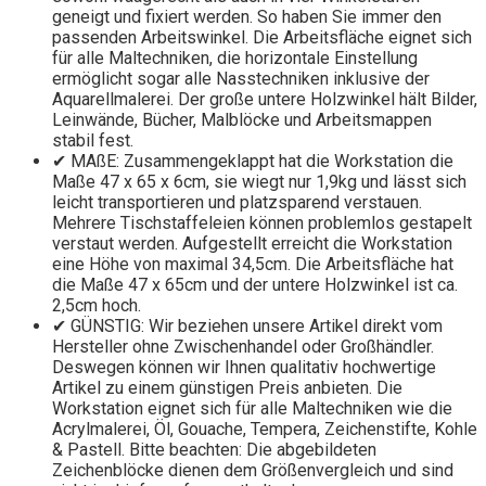
geneigt und fixiert werden. So haben Sie immer den
passenden Arbeitswinkel. Die Arbeitsfläche eignet sich
für alle Maltechniken, die horizontale Einstellung
ermöglicht sogar alle Nasstechniken inklusive der
Aquarellmalerei. Der große untere Holzwinkel hält Bilder,
Leinwände, Bücher, Malblöcke und Arbeitsmappen
stabil fest.
✔ MAßE: Zusammengeklappt hat die Workstation die
Maße 47 x 65 x 6cm, sie wiegt nur 1,9kg und lässt sich
leicht transportieren und platzsparend verstauen.
Mehrere Tischstaffeleien können problemlos gestapelt
verstaut werden. Aufgestellt erreicht die Workstation
eine Höhe von maximal 34,5cm. Die Arbeitsfläche hat
die Maße 47 x 65cm und der untere Holzwinkel ist ca.
2,5cm hoch.
✔ GÜNSTIG: Wir beziehen unsere Artikel direkt vom
Hersteller ohne Zwischenhandel oder Großhändler.
Deswegen können wir Ihnen qualitativ hochwertige
Artikel zu einem günstigen Preis anbieten. Die
Workstation eignet sich für alle Maltechniken wie die
Acrylmalerei, Öl, Gouache, Tempera, Zeichenstifte, Kohle
& Pastell. Bitte beachten: Die abgebildeten
Zeichenblöcke dienen dem Größenvergleich und sind