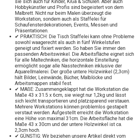
sie sich auch für Kinder, KiGa & Schulen. Aber auch
Hobbykünstler und Profis sind begeistert von dem
Malbrett. Nicht nur beim Malen überzeugt die
Workstation, sondern auch als Staffelei für
Schaufensterdekorationen, Events, Messen und
Präsentationen.
✔ PRAKTISCH: Die Tisch Staffelei kann ohne Probleme
sowohl waagerecht als auch in fünf Winkelstufen
geneigt und fixiert werden. So haben Sie immer den
passenden Arbeitswinkel. Die Arbeitsfläche eignet sich
für alle Maltechniken, die horizontale Einstellung
ermöglicht sogar alle Nasstechniken inklusive der
Aquarellmalerei. Der große untere Holzwinkel (2,3cm)
hält Bilder, Leinwände, Bücher, Malblöcke und
Arbeitsmappen stabil fest.
✔ MAßE: Zusammengeklappt hat die Workstation die
Maße 43 x 31.5 x 6cm, sie wiegt nur 1,2kg und lässt
sich leicht transportieren und platzsparend verstauen.
Mehrere Workstations können problemlos gestapelt
verstaut werden. Aufgestellt erreicht die Workstation
eine Höhe von maximal 31cm. Die Arbeitsfläche hat die
Maße 43 x 30cm und der untere Holzwinkel ist ca.
2,3cm hoch.
✔ GÜNSTIG: Wir beziehen unsere Artikel direkt vom