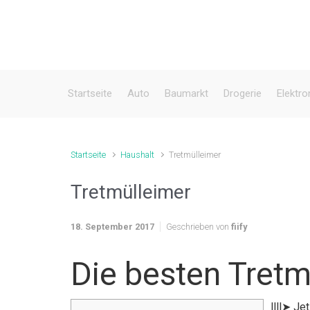
Zum Hauptinhalt springen
Startseite
Auto
Baumarkt
Drogerie
Elektro
Startseite
Haushalt
Tretmülleimer
Tretmülleimer
18. September 2017
Geschrieben von
fiify
Die besten Tretm
llll➤ Je