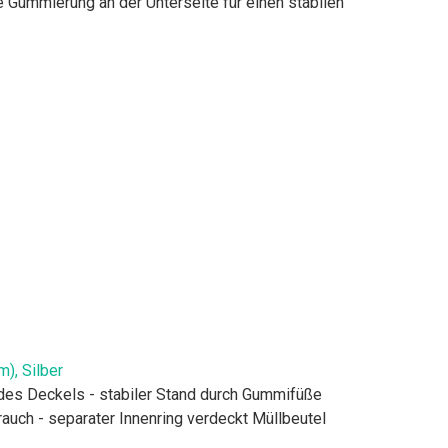
 Gummierung an der Unterseite für einen stabilen
m), Silber
n des Deckels - stabiler Stand durch Gummifüße
rauch - separater Innenring verdeckt Müllbeutel