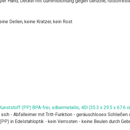
 per Hand, Deckel mit Gummidichtung gegen Gerüche, rutschfeste
eine Dellen, keine Kratzer, kein Rost
ststoff (PP) BPA-frei, silbermetallic, 40l (35.3 x 29.5 x 67.6 c
i sich - Abfalleimer mit Tritt-Funktion - geräuschloses Schließe
PP) in Edelstahloptik - kein Verrosten - keine Beulen durch Geb