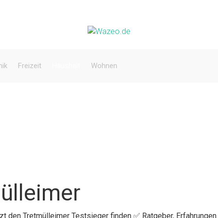
nik
Freizeit
Haushalt
Wohnen
ülleimer
tzt den Tretmülleimer Testsieger finden ✅ Ratgeber, Erfahrungen 