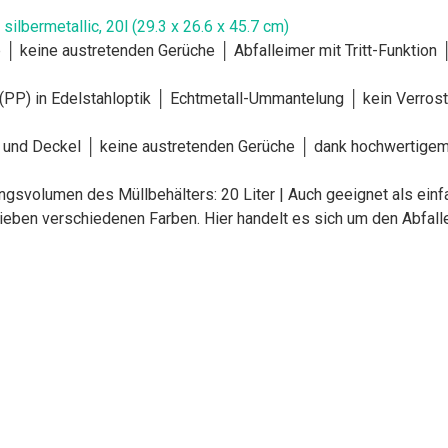
ilbermetallic, 20l (29.3 x 26.6 x 45.7 cm)
ab │ keine austretenden Gerüche │ Abfalleimer mit Tritt-Funktio
(PP) in Edelstahloptik │ Echtmetall-Ummantelung │ kein Verros
er und Deckel │ keine austretenden Gerüche │ dank hochwertige
ngsvolumen des Müllbehälters: 20 Liter | Auch geeignet als ein
eben verschiedenen Farben. Hier handelt es sich um den Abfalleim