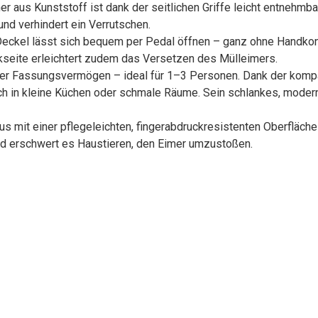
 Kunststoff ist dank der seitlichen Griffe leicht entnehmbar u
und verhindert ein Verrutschen.
kel lässt sich bequem per Pedal öffnen – ganz ohne Handkont
ckseite erleichtert zudem das Versetzen des Mülleimers.
er Fassungsvermögen – ideal für 1–3 Personen. Dank der kompa
ch in kleine Küchen oder schmale Räume. Sein schlankes, moder
it einer pflegeleichten, fingerabdruckresistenten Oberfläche – 
und erschwert es Haustieren, den Eimer umzustoßen.