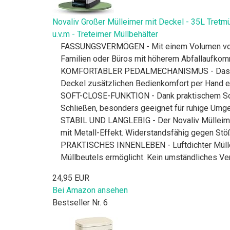
Novaliv Großer Mülleimer mit Deckel - 35L Tretm
u.v.m - Treteimer Müllbehälter
FASSUNGSVERMÖGEN - Mit einem Volumen von 35 L
Familien oder Büros mit höherem Abfallaufko
KOMFORTABLER PEDALMECHANISMUS - Das stabil
Deckel zusätzlichen Bedienkomfort per Hand e
SOFT-CLOSE-FUNKTION - Dank praktischem Soft-
Schließen, besonders geeignet für ruhige Umg
STABIL UND LANGLEBIG - Der Novaliv Mülleimer 
mit Metall-Effekt. Widerstandsfähig gegen Stöß
PRAKTISCHES INNENLEBEN - Luftdichter Mülleim
Müllbeutels ermöglicht. Kein umständliches Ve
24,95 EUR
Bei Amazon ansehen
Bestseller Nr. 6