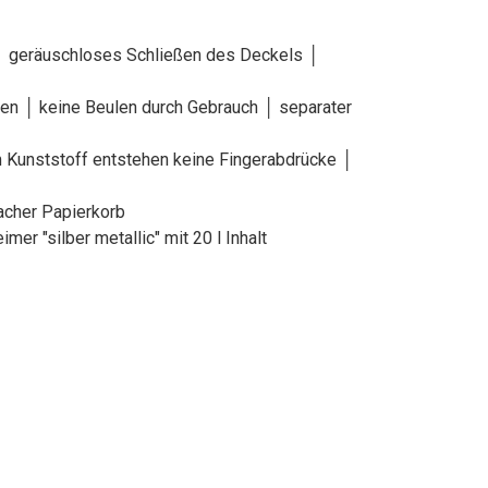
n │ geräuschloses Schließen des Deckels │
ten │ keine Beulen durch Gebrauch │ separater
m Kunststoff entstehen keine Fingerabdrücke │
facher Papierkorb
er "silber metallic" mit 20 l Inhalt