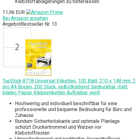
Klebstoffablagerungen zu hinterlassen
11,96 EUR
Bei Amazon ansehen
Angebot
Bestseller Nr. 13
TopStick 8718 Universal Etiketten, 100 Blatt, 210 x 148 mm, 2
pro A4 Bogen, 200 Stück, selbstklebend, bedruckbar, matt,
blanko Papier Klebeetiketten Aufkleber, weiß
Hochwertig und individuell beschriftbar für eine
professionelle und bequeme Bedruckung für Büro und
Zuhause
Rundum-Sicherheitskante und optimale Planlage
schützt Druckertrommel und Walzen vor
Klebstoffresten
Umweltschonend und nachhaltig: lösemittelfreier