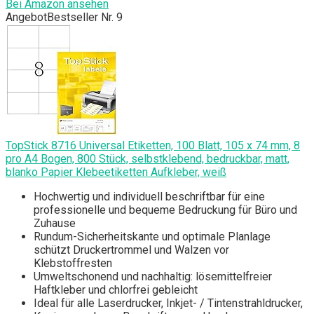
Bei Amazon ansehen
Angebot
Bestseller Nr. 9
TopStick 8716 Universal Etiketten, 100 Blatt, 105 x 74 mm, 8
pro A4 Bogen, 800 Stück, selbstklebend, bedruckbar, matt,
blanko Papier Klebeetiketten Aufkleber, weiß
Hochwertig und individuell beschriftbar für eine
professionelle und bequeme Bedruckung für Büro und
Zuhause
Rundum-Sicherheitskante und optimale Planlage
schützt Druckertrommel und Walzen vor
Klebstoffresten
Umweltschonend und nachhaltig: lösemittelfreier
Haftkleber und chlorfrei gebleicht
Ideal für alle Laserdrucker, Inkjet- / Tintenstrahldrucker,