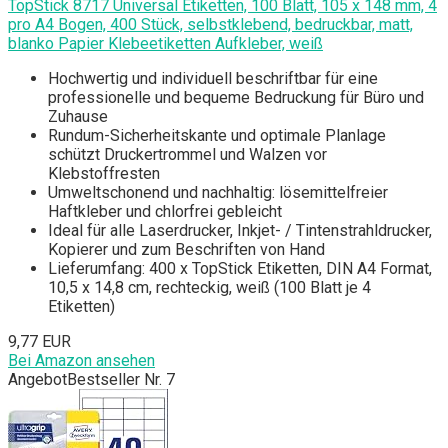
TopStick 8717 Universal Etiketten, 100 Blatt, 105 x 148 mm, 4
pro A4 Bogen, 400 Stück, selbstklebend, bedruckbar, matt,
blanko Papier Klebeetiketten Aufkleber, weiß
Hochwertig und individuell beschriftbar für eine
professionelle und bequeme Bedruckung für Büro und
Zuhause
Rundum-Sicherheitskante und optimale Planlage
schützt Druckertrommel und Walzen vor
Klebstoffresten
Umweltschonend und nachhaltig: lösemittelfreier
Haftkleber und chlorfrei gebleicht
Ideal für alle Laserdrucker, Inkjet- / Tintenstrahldrucker,
Kopierer und zum Beschriften von Hand
Lieferumfang: 400 x TopStick Etiketten, DIN A4 Format,
10,5 x 14,8 cm, rechteckig, weiß (100 Blatt je 4
Etiketten)
9,77 EUR
Bei Amazon ansehen
Angebot
Bestseller Nr. 7