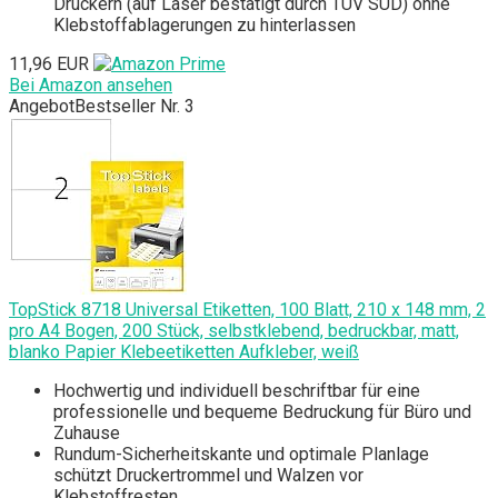
Druckern (auf Laser bestätigt durch TÜV SÜD) ohne
Klebstoffablagerungen zu hinterlassen
11,96 EUR
Bei Amazon ansehen
Angebot
Bestseller Nr. 3
TopStick 8718 Universal Etiketten, 100 Blatt, 210 x 148 mm, 2
pro A4 Bogen, 200 Stück, selbstklebend, bedruckbar, matt,
blanko Papier Klebeetiketten Aufkleber, weiß
Hochwertig und individuell beschriftbar für eine
professionelle und bequeme Bedruckung für Büro und
Zuhause
Rundum-Sicherheitskante und optimale Planlage
schützt Druckertrommel und Walzen vor
Klebstoffresten