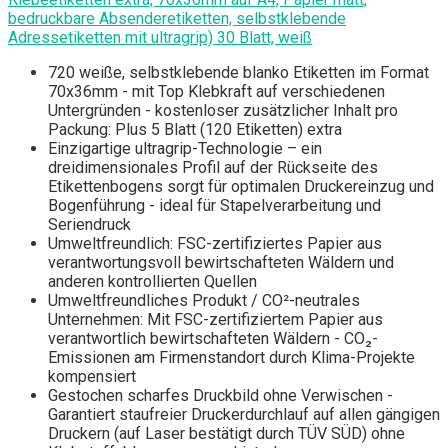
bedruckbare Absenderetiketten, selbstklebende
Adressetiketten mit ultragrip) 30 Blatt, weiß
720 weiße, selbstklebende blanko Etiketten im Format
70x36mm - mit Top Klebkraft auf verschiedenen
Untergründen - kostenloser zusätzlicher Inhalt pro
Packung: Plus 5 Blatt (120 Etiketten) extra
Einzigartige ultragrip-Technologie – ein
dreidimensionales Profil auf der Rückseite des
Etikettenbogens sorgt für optimalen Druckereinzug und
Bogenführung - ideal für Stapelverarbeitung und
Seriendruck
Umweltfreundlich: FSC-zertifiziertes Papier aus
verantwortungsvoll bewirtschafteten Wäldern und
anderen kontrollierten Quellen
Umweltfreundliches Produkt / CO²-neutrales
Unternehmen: Mit FSC-zertifiziertem Papier aus
verantwortlich bewirtschafteten Wäldern - CO₂-
Emissionen am Firmenstandort durch Klima-Projekte
kompensiert
Gestochen scharfes Druckbild ohne Verwischen -
Garantiert staufreier Druckerdurchlauf auf allen gängigen
Druckern (auf Laser bestätigt durch TÜV SÜD) ohne