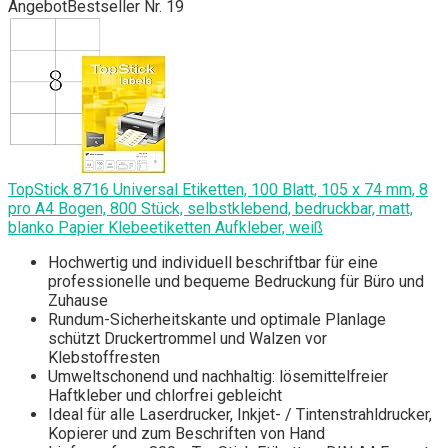
Angebot
Bestseller Nr. 19
TopStick 8716 Universal Etiketten, 100 Blatt, 105 x 74 mm, 8
pro A4 Bogen, 800 Stück, selbstklebend, bedruckbar, matt,
blanko Papier Klebeetiketten Aufkleber, weiß
Hochwertig und individuell beschriftbar für eine
professionelle und bequeme Bedruckung für Büro und
Zuhause
Rundum-Sicherheitskante und optimale Planlage
schützt Druckertrommel und Walzen vor
Klebstoffresten
Umweltschonend und nachhaltig: lösemittelfreier
Haftkleber und chlorfrei gebleicht
Ideal für alle Laserdrucker, Inkjet- / Tintenstrahldrucker,
Kopierer und zum Beschriften von Hand