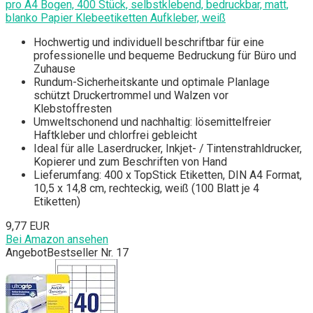
pro A4 Bogen, 400 Stück, selbstklebend, bedruckbar, matt,
blanko Papier Klebeetiketten Aufkleber, weiß
Hochwertig und individuell beschriftbar für eine
professionelle und bequeme Bedruckung für Büro und
Zuhause
Rundum-Sicherheitskante und optimale Planlage
schützt Druckertrommel und Walzen vor
Klebstoffresten
Umweltschonend und nachhaltig: lösemittelfreier
Haftkleber und chlorfrei gebleicht
Ideal für alle Laserdrucker, Inkjet- / Tintenstrahldrucker,
Kopierer und zum Beschriften von Hand
Lieferumfang: 400 x TopStick Etiketten, DIN A4 Format,
10,5 x 14,8 cm, rechteckig, weiß (100 Blatt je 4
Etiketten)
9,77 EUR
Bei Amazon ansehen
Angebot
Bestseller Nr. 17