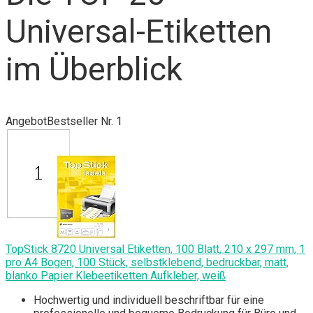
Universal-Etiketten
im Überblick
Angebot
Bestseller Nr. 1
TopStick 8720 Universal Etiketten, 100 Blatt, 210 x 297 mm, 1
pro A4 Bogen, 100 Stück, selbstklebend, bedruckbar, matt,
blanko Papier Klebeetiketten Aufkleber, weiß
Hochwertig und individuell beschriftbar für eine