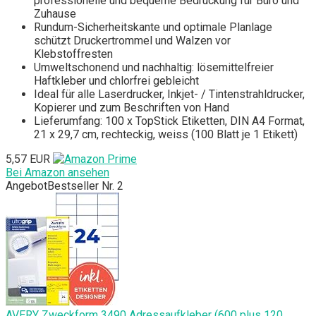
professionelle und bequeme Bedruckung für Büro und
Zuhause
Rundum-Sicherheitskante und optimale Planlage
schützt Druckertrommel und Walzen vor
Klebstoffresten
Umweltschonend und nachhaltig: lösemittelfreier
Haftkleber und chlorfrei gebleicht
Ideal für alle Laserdrucker, Inkjet- / Tintenstrahldrucker,
Kopierer und zum Beschriften von Hand
Lieferumfang: 100 x TopStick Etiketten, DIN A4 Format,
21 x 29,7 cm, rechteckig, weiss (100 Blatt je 1 Etikett)
5,57 EUR
Bei Amazon ansehen
Angebot
Bestseller Nr. 2
AVERY Zweckform 3490 Adressaufkleber (600 plus 120