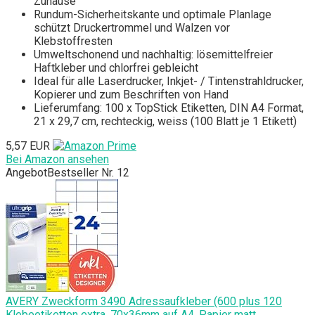
Zuhause
Rundum-Sicherheitskante und optimale Planlage
schützt Druckertrommel und Walzen vor
Klebstoffresten
Umweltschonend und nachhaltig: lösemittelfreier
Haftkleber und chlorfrei gebleicht
Ideal für alle Laserdrucker, Inkjet- / Tintenstrahldrucker,
Kopierer und zum Beschriften von Hand
Lieferumfang: 100 x TopStick Etiketten, DIN A4 Format,
21 x 29,7 cm, rechteckig, weiss (100 Blatt je 1 Etikett)
5,57 EUR
Bei Amazon ansehen
Angebot
Bestseller Nr. 12
AVERY Zweckform 3490 Adressaufkleber (600 plus 120
Klebeetiketten extra, 70x36mm auf A4, Papier matt,