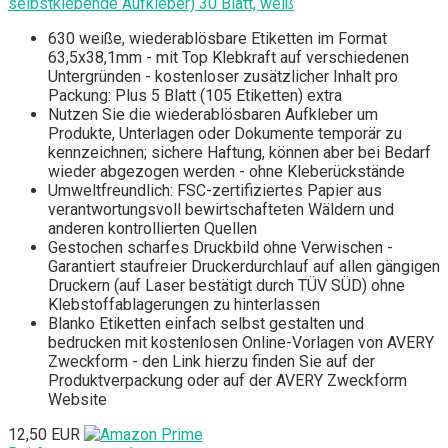
selbstklebende Aufkleber) 30 Blatt, weiß
630 weiße, wiederablösbare Etiketten im Format
63,5x38,1mm - mit Top Klebkraft auf verschiedenen
Untergründen - kostenloser zusätzlicher Inhalt pro
Packung: Plus 5 Blatt (105 Etiketten) extra
Nutzen Sie die wiederablösbaren Aufkleber um
Produkte, Unterlagen oder Dokumente temporär zu
kennzeichnen; sichere Haftung, können aber bei Bedarf
wieder abgezogen werden - ohne Kleberückstände
Umweltfreundlich: FSC-zertifiziertes Papier aus
verantwortungsvoll bewirtschafteten Wäldern und
anderen kontrollierten Quellen
Gestochen scharfes Druckbild ohne Verwischen -
Garantiert staufreier Druckerdurchlauf auf allen gängigen
Druckern (auf Laser bestätigt durch TÜV SÜD) ohne
Klebstoffablagerungen zu hinterlassen
Blanko Etiketten einfach selbst gestalten und
bedrucken mit kostenlosen Online-Vorlagen von AVERY
Zweckform - den Link hierzu finden Sie auf der
Produktverpackung oder auf der AVERY Zweckform
Website
12,50 EUR