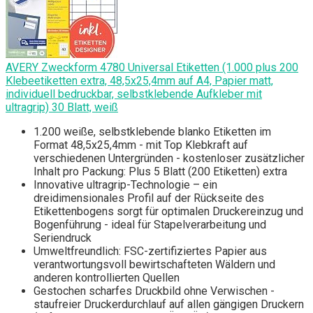
AVERY Zweckform 4780 Universal Etiketten (1.000 plus 200
Klebeetiketten extra, 48,5x25,4mm auf A4, Papier matt,
individuell bedruckbar, selbstklebende Aufkleber mit
ultragrip) 30 Blatt, weiß
1.200 weiße, selbstklebende blanko Etiketten im
Format 48,5x25,4mm - mit Top Klebkraft auf
verschiedenen Untergründen - kostenloser zusätzlicher
Inhalt pro Packung: Plus 5 Blatt (200 Etiketten) extra
Innovative ultragrip-Technologie – ein
dreidimensionales Profil auf der Rückseite des
Etikettenbogens sorgt für optimalen Druckereinzug und
Bogenführung - ideal für Stapelverarbeitung und
Seriendruck
Umweltfreundlich: FSC-zertifiziertes Papier aus
verantwortungsvoll bewirtschafteten Wäldern und
anderen kontrollierten Quellen
Gestochen scharfes Druckbild ohne Verwischen -
staufreier Druckerdurchlauf auf allen gängigen Druckern