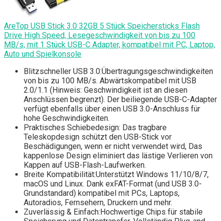
AreTop USB Stick 3.0 32GB 5 Stück Speichersticks Flash
Drive High Speed, Lesegeschwindigkeit von bis zu 100
MB/s, mit 1 Stück USB-C Adapter, kompatibel mit PC, Laptop,
Auto und Spielkonsole
Blitzschneller USB 3.0:Übertragungsgeschwindigkeiten
von bis zu 100 MB/s. Abwärtskompatibel mit USB
2.0/1.1 (Hinweis: Geschwindigkeit ist an diesen
Anschlüssen begrenzt). Der beiliegende USB-C-Adapter
verfügt ebenfalls über einen USB 3.0-Anschluss für
hohe Geschwindigkeiten.
Praktisches Schiebedesign: Das tragbare
Teleskopdesign schützt den USB-Stick vor
Beschädigungen, wenn er nicht verwendet wird, Das
kappenlose Design eliminiert das lästige Verlieren von
Kappen auf USB-Flash-Laufwerken.
Breite Kompatibilität:Unterstützt Windows 11/10/8/7,
macOS und Linux. Dank exFAT-Format (und USB 3.0-
Grundstandard) kompatibel mit PCs, Laptops,
Autoradios, Fernsehern, Druckern und mehr.
Zuverlässig & Einfach:Hochwertige Chips für stabile