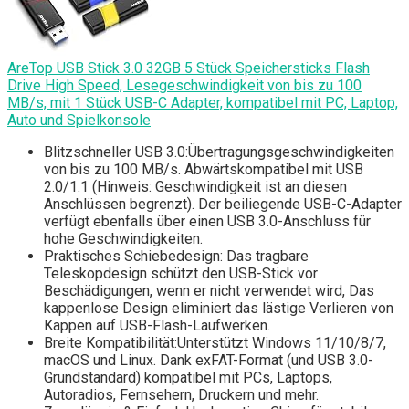
AreTop USB Stick 3.0 32GB 5 Stück Speichersticks Flash
Drive High Speed, Lesegeschwindigkeit von bis zu 100
MB/s, mit 1 Stück USB-C Adapter, kompatibel mit PC, Laptop,
Auto und Spielkonsole
Blitzschneller USB 3.0:Übertragungsgeschwindigkeiten
von bis zu 100 MB/s. Abwärtskompatibel mit USB
2.0/1.1 (Hinweis: Geschwindigkeit ist an diesen
Anschlüssen begrenzt). Der beiliegende USB-C-Adapter
verfügt ebenfalls über einen USB 3.0-Anschluss für
hohe Geschwindigkeiten.
Praktisches Schiebedesign: Das tragbare
Teleskopdesign schützt den USB-Stick vor
Beschädigungen, wenn er nicht verwendet wird, Das
kappenlose Design eliminiert das lästige Verlieren von
Kappen auf USB-Flash-Laufwerken.
Breite Kompatibilität:Unterstützt Windows 11/10/8/7,
macOS und Linux. Dank exFAT-Format (und USB 3.0-
Grundstandard) kompatibel mit PCs, Laptops,
Autoradios, Fernsehern, Druckern und mehr.