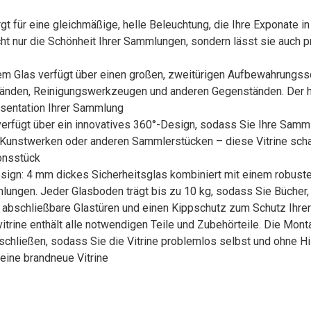
t für eine gleichmäßige, helle Beleuchtung, die Ihre Exponate in
cht nur die Schönheit Ihrer Sammlungen, sondern lässt sie auch p
etem Glas verfügt über einen großen, zweitürigen Aufbewahrungss
änden, Reinigungswerkzeugen und anderen Gegenständen. Der hö
räsentation Ihrer Sammlung
verfügt über ein innovatives 360°-Design, sodass Sie Ihre Sam
, Kunstwerken oder anderen Sammlerstücken – diese Vitrine schaf
ionsstück
sign: 4 mm dickes Sicherheitsglas kombiniert mit einem robust
mlungen. Jeder Glasboden trägt bis zu 10 kg, sodass Sie Büche
er abschließbare Glastüren und einen Kippschutz zum Schutz Ihr
trine enthält alle notwendigen Teile und Zubehörteile. Die Montage
hließen, sodass Sie die Vitrine problemlos selbst und ohne Hilf
ine brandneue Vitrine