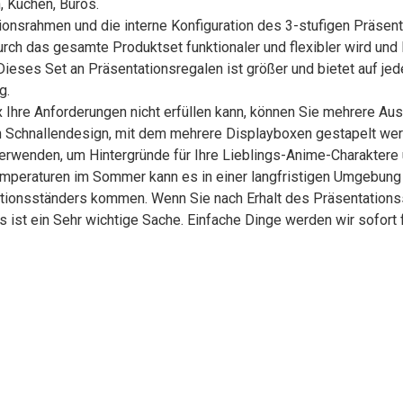
 Küchen, Büros.
srahmen und die interne Konfiguration des 3-stufigen Präsenta
ch das gesamte Produktset funktionaler und flexibler wird un
ieses Set an Präsentationsregalen ist größer und bietet auf jed
g.
hre Anforderungen nicht erfüllen kann, können Sie mehrere A
n Schnallendesign, mit dem mehrere Displayboxen gestapelt werde
verwenden, um Hintergründe für Ihre Lieblings-Anime-Charaktere
eraturen im Sommer kann es in einer langfristigen Umgebung 
ionsständers kommen. Wenn Sie nach Erhalt des Präsentationss
ies ist ein Sehr wichtige Sache. Einfache Dinge werden wir sofort 