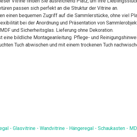
 dieser Vitrine finden Sie ausreichend Platz, um Ihre Lieblingss
türen passen sich perfekt an die Struktur der Vitrine an.
hen einen bequemen Zugriff auf die Sammlerstücke, ohne viel Pla
 Flexibilität bei der Anordnung und Präsentation von Sammlerobje
, MDF und Sicherheitsglas. Lieferung ohne Dekoration.
t eine bildliche Montageanleitung. Pflege- und Reinigungshinw
feuchten Tuch abwischen und mit einem trockenen Tuch nachwisch
regal - Glasvitrine - Wandvitrine - Hängeregal - Schaukasten - M