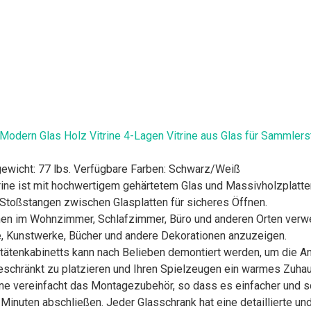
Modern Glas Holz Vitrine 4-Lagen Vitrine aus Glas für Sammler
gewicht: 77 lbs. Verfügbare Farben: Schwarz/Weiß
ne ist mit hochwertigem gehärtetem Glas und Massivholzplatten k
t Stoßstangen zwischen Glasplatten für sicheres Öffnen.
önnen im Wohnzimmer, Schlafzimmer, Büro und anderen Orten verw
, Kunstwerke, Bücher und andere Dekorationen anzuzeigen.
itätenkabinetts kann nach Belieben demontiert werden, um die A
ngeschränkt zu platzieren und Ihren Spielzeugen ein warmes Zuha
rine vereinfacht das Montagezubehör, so dass es einfacher und sc
nuten abschließen. Jeder Glasschrank hat eine detaillierte und 