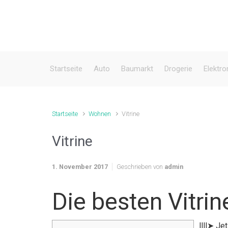
Zum Hauptinhalt springen
Startseite
Auto
Baumarkt
Drogerie
Elektro
Startseite
Wohnen
Vitrine
Vitrine
1. November 2017
Geschrieben von
admin
Die besten Vitrin
llll➤ Je