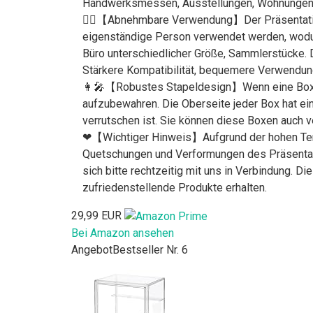
Handwerksmessen, Ausstellungen, Wohnungen,
🦹‍♂️【Abnehmbare Verwendung】Der Präsentation
eigenständige Person verwendet werden, wodur
Büro unterschiedlicher Größe, Sammlerstücke. D
Stärkere Kompatibilität, bequemere Verwendun
👩‍🎤【Robustes Stapeldesign】Wenn eine Box I
aufzubewahren. Die Oberseite jeder Box hat ei
verrutschen ist. Sie können diese Boxen auch 
❤【Wichtiger Hinweis】Aufgrund der hohen Temp
Quetschungen und Verformungen des Präsentat
sich bitte rechtzeitig mit uns in Verbindung. D
zufriedenstellende Produkte erhalten.
29,99 EUR
Bei Amazon ansehen
Angebot
Bestseller Nr. 6