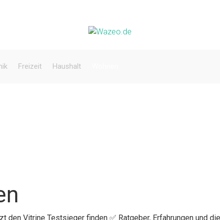
nik
Freizeit
Haushalt
Wohnen
en
tzt den Vitrine Testsieger finden ✅ Ratgeber, Erfahrungen und die