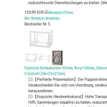
rücksichtsvolle Dienstleistungen zu bieten. (Wa
120,99 EUR
Bei Amazon ansehen
Bestseller Nr. 5
Siyecioa Schaukasten Vitrine, Acryl Vitrine, Glasv
3 Schicht (36×23×27cm)
🧛‍♂️【Perfekte Präsentation】Die Puppenvitrine
Verabschieden Sie sich von Unordnung, verabsc
herausnehmen.
🧙‍♂️【Exquisite Handwerkskunst】Hohe Transparen
Hilft, Sammlungen staubfrei zu halten, reduzie