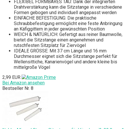
FLEXIBEL FORMBARES TAU: Dank der integrierten
Drahtverstärkung kann die Sitzstange in verschiedene
Formen gebogen und individuell angepasst werden
EINFACHE BEFESTIGUNG: Die praktische
Schraubbefestigung ermöglicht eine feste Anbringung
an Käfiggittern in jeder gewünschten Position
WEICH & NATÜRLICH: Gefertigt aus reiner Baumwolle,
bietet die Sitzstange einen angenehmen und
rutschfesten Sitzplatz für Ziervögel
IDEALE GRÖSSE: Mit 37 cm Länge und 16 mm
Durchmesser eignet sich die Sitzstange perfekt für
Wellensittiche, Kanarienvögel und andere kleine bis
mittelgroße Vögel
2,99 EUR
Bei Amazon ansehen
Bestseller Nr. 8