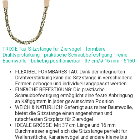
TRIXIE Tau-Sitzstange für Ziervögel - formbare
Drahtverstärkung - praktische Schraubbefestigung - reine
Baumwolle - beliebig positionierbar - 37 cm/ø 16 mm - 5160
FLEXIBEL FORMBARES TAU: Dank der integrierten
Drahtverstärkung kann die Sitzstange in verschiedene
Formen gebogen und individuell angepasst werden
EINFACHE BEFESTIGUNG: Die praktische
Schraubbefestigung ermöglicht eine feste Anbringung
an Käfiggittern in jeder gewünschten Position
WEICH & NATÜRLICH: Gefertigt aus reiner Baumwolle,
bietet die Sitzstange einen angenehmen und
rutschfesten Sitzplatz für Ziervögel
IDEALE GRÖSSE: Mit 37 cm Länge und 16 mm
Durchmesser eignet sich die Sitzstange perfekt für
Wellensittiche, Kanarienvögel und andere kleine bis