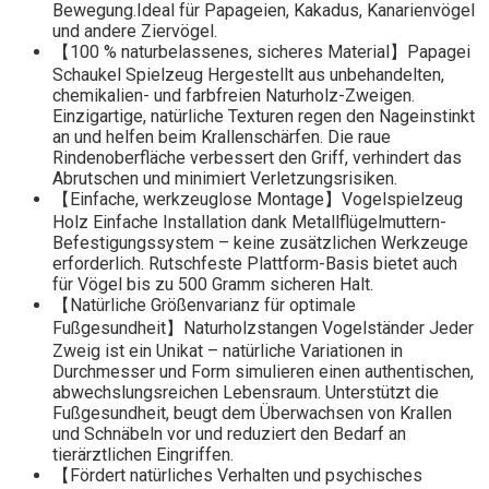
Bewegung.Ideal für Papageien, Kakadus, Kanarienvögel
und andere Ziervögel.
【100 % naturbelassenes, sicheres Material】Papagei
Schaukel Spielzeug Hergestellt aus unbehandelten,
chemikalien- und farbfreien Naturholz-Zweigen.
Einzigartige, natürliche Texturen regen den Nageinstinkt
an und helfen beim Krallenschärfen. Die raue
Rindenoberfläche verbessert den Griff, verhindert das
Abrutschen und minimiert Verletzungsrisiken.
【Einfache, werkzeuglose Montage】Vogelspielzeug
Holz Einfache Installation dank Metallflügelmuttern-
Befestigungssystem – keine zusätzlichen Werkzeuge
erforderlich. Rutschfeste Plattform-Basis bietet auch
für Vögel bis zu 500 Gramm sicheren Halt.
【Natürliche Größenvarianz für optimale
Fußgesundheit】Naturholzstangen Vogelständer Jeder
Zweig ist ein Unikat – natürliche Variationen in
Durchmesser und Form simulieren einen authentischen,
abwechslungsreichen Lebensraum. Unterstützt die
Fußgesundheit, beugt dem Überwachsen von Krallen
und Schnäbeln vor und reduziert den Bedarf an
tierärztlichen Eingriffen.
【Fördert natürliches Verhalten und psychisches