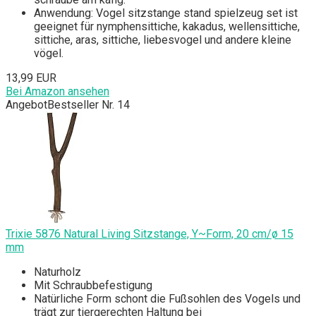
Anwendung: Vogel sitzstange stand spielzeug set ist
geeignet für nymphensittiche, kakadus, wellensittiche,
sittiche, aras, sittiche, liebesvogel und andere kleine
vögel.
13,99 EUR
Bei Amazon ansehen
Angebot
Bestseller Nr. 14
Trixie 5876 Natural Living Sitzstange, Y~Form, 20 cm/ø 15
mm
Naturholz
Mit Schraubbefestigung
Natürliche Form schont die Fußsohlen des Vogels und
trägt zur tiergerechten Haltung bei