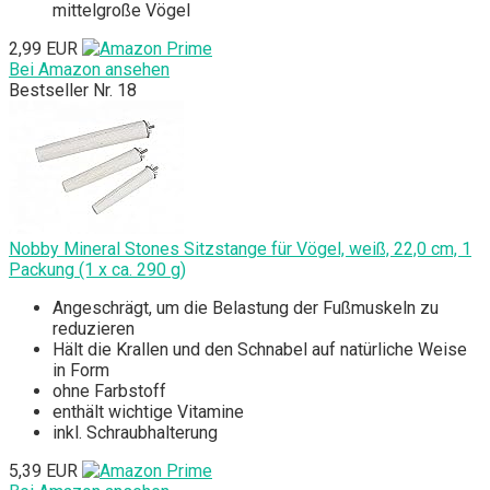
mittelgroße Vögel
2,99 EUR
Bei Amazon ansehen
Bestseller Nr. 18
Nobby Mineral Stones Sitzstange für Vögel, weiß, 22,0 cm, 1
Packung (1 x ca. 290 g)
Angeschrägt, um die Belastung der Fußmuskeln zu
reduzieren
Hält die Krallen und den Schnabel auf natürliche Weise
in Form
ohne Farbstoff
enthält wichtige Vitamine
inkl. Schraubhalterung
5,39 EUR