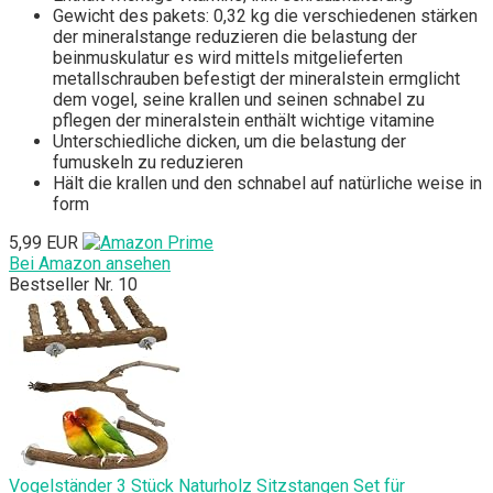
Gewicht des pakets: 0,32 kg die verschiedenen stärken
der mineralstange reduzieren die belastung der
beinmuskulatur es wird mittels mitgelieferten
metallschrauben befestigt der mineralstein ermglicht
dem vogel, seine krallen und seinen schnabel zu
pflegen der mineralstein enthält wichtige vitamine
Unterschiedliche dicken, um die belastung der
fumuskeln zu reduzieren
Hält die krallen und den schnabel auf natürliche weise in
form
5,99 EUR
Bei Amazon ansehen
Bestseller Nr. 10
Vogelständer 3 Stück Naturholz Sitzstangen Set für