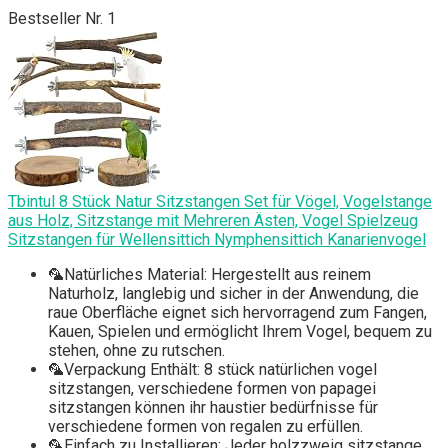
Bestseller Nr. 1
Tbintul 8 Stück Natur Sitzstangen Set für Vögel, Vogelstange
aus Holz, Sitzstange mit Mehreren Ästen, Vogel Spielzeug
Sitzstangen für Wellensittich Nymphensittich Kanarienvogel
🦜Natürliches Material: Hergestellt aus reinem
Naturholz, langlebig und sicher in der Anwendung, die
raue Oberfläche eignet sich hervorragend zum Fangen,
Kauen, Spielen und ermöglicht Ihrem Vogel, bequem zu
stehen, ohne zu rutschen.
🦜Verpackung Enthält: 8 stück natürlichen vogel
sitzstangen, verschiedene formen von papagei
sitzstangen können ihr haustier bedürfnisse für
verschiedene formen von regalen zu erfüllen.
🦜Einfach zu Installieren: Jeder holzzweig sitzstange