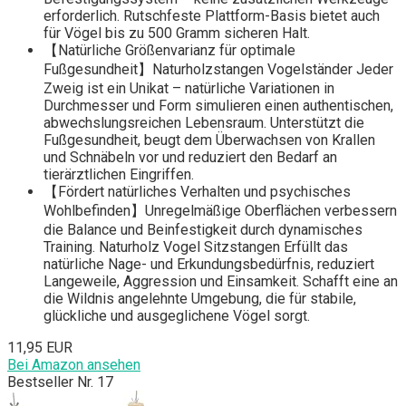
erforderlich. Rutschfeste Plattform-Basis bietet auch
für Vögel bis zu 500 Gramm sicheren Halt.
【Natürliche Größenvarianz für optimale
Fußgesundheit】Naturholzstangen Vogelständer Jeder
Zweig ist ein Unikat – natürliche Variationen in
Durchmesser und Form simulieren einen authentischen,
abwechslungsreichen Lebensraum. Unterstützt die
Fußgesundheit, beugt dem Überwachsen von Krallen
und Schnäbeln vor und reduziert den Bedarf an
tierärztlichen Eingriffen.
【Fördert natürliches Verhalten und psychisches
Wohlbefinden】Unregelmäßige Oberflächen verbessern
die Balance und Beinfestigkeit durch dynamisches
Training. Naturholz Vogel Sitzstangen Erfüllt das
natürliche Nage- und Erkundungsbedürfnis, reduziert
Langeweile, Aggression und Einsamkeit. Schafft eine an
die Wildnis angelehnte Umgebung, die für stabile,
glückliche und ausgeglichene Vögel sorgt.
11,95 EUR
Bei Amazon ansehen
Bestseller Nr. 17