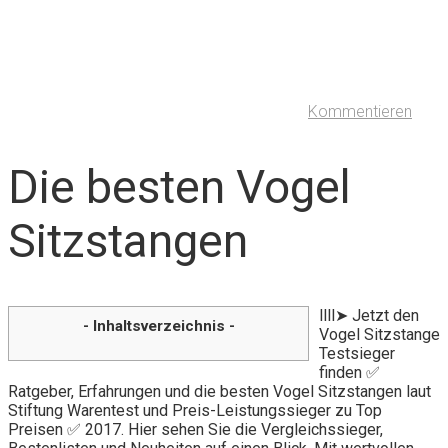
Kommentieren
Die besten Vogel
Sitzstangen
llll➤ Jetzt den
- Inhaltsverzeichnis -
Vogel Sitzstange
Testsieger
finden ✅
Ratgeber, Erfahrungen und die besten Vogel Sitzstangen laut
Stiftung Warentest und Preis-Leistungssieger zu Top
Preisen ✅ 2017. Hier sehen Sie die Vergleichssieger,