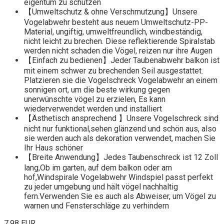
eigentum zu schützen
【Umweltschutz & ohne Verschmutzung】Unsere
Vogelabwehr besteht aus neuem Umweltschutz-PP-
Material, ungiftig, umweltfreundlich, windbeständig,
nicht leicht zu brechen. Diese reflektierende Spiralstab
werden nicht schaden die Vögel, reizen nur ihre Augen
【Einfach zu bedienen】Jeder Taubenabwehr balkon ist
mit einem schwer zu brechenden Seil ausgestattet.
Platzieren sie die Vogelschreck Vogelabwehr an einem
sonnigen ort, um die beste wirkung gegen
unerwünschte vögel zu erzielen, Es kann
wiederverwendet werden und installiert
【Ästhetisch ansprechend 】Unsere Vogelschreck sind
nicht nur funktional,sehen glänzend und schön aus, also
sie werden auch als dekoration verwendet, machen Sie
Ihr Haus schöner
【Breite Anwendung】Jedes Taubenschreck ist 12 Zoll
lang,Ob im garten, auf dem balkon oder am
hof,Windspirale Vogelabwehr Windspiel passt perfekt
zu jeder umgebung und hält vögel nachhaltig
fern.Verwenden Sie es auch als Abweiser, um Vögel zu
warnen und Fensterschläge zu verhindern
7,98 EUR