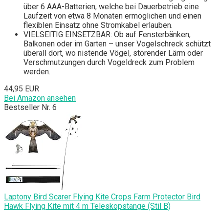
über 6 AAA-Batterien, welche bei Dauerbetrieb eine
Laufzeit von etwa 8 Monaten ermöglichen und einen
flexiblen Einsatz ohne Stromkabel erlauben.
VIELSEITIG EINSETZBAR: Ob auf Fensterbänken,
Balkonen oder im Garten – unser Vogelschreck schützt
überall dort, wo nistende Vögel, störender Lärm oder
Verschmutzungen durch Vogeldreck zum Problem
werden.
44,95 EUR
Bei Amazon ansehen
Bestseller Nr. 6
Laptony Bird Scarer Flying Kite Crops Farm Protector Bird
Hawk Flying Kite mit 4 m Teleskopstange (Stil B)