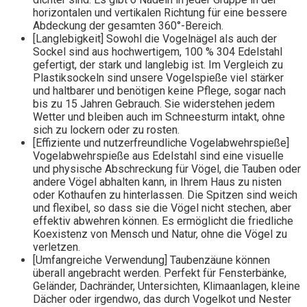
horizontalen und vertikalen Richtung für eine bessere
Abdeckung der gesamten 360°-Bereich.
[Langlebigkeit] Sowohl die Vogelnägel als auch der
Sockel sind aus hochwertigem, 100 % 304 Edelstahl
gefertigt, der stark und langlebig ist. Im Vergleich zu
Plastiksockeln sind unsere Vogelspieße viel stärker
und haltbarer und benötigen keine Pflege, sogar nach
bis zu 15 Jahren Gebrauch. Sie widerstehen jedem
Wetter und bleiben auch im Schneesturm intakt, ohne
sich zu lockern oder zu rosten.
[Effiziente und nutzerfreundliche Vogelabwehrspieße]
Vogelabwehrspieße aus Edelstahl sind eine visuelle
und physische Abschreckung für Vögel, die Tauben oder
andere Vögel abhalten kann, in Ihrem Haus zu nisten
oder Kothaufen zu hinterlassen. Die Spitzen sind weich
und flexibel, so dass sie die Vögel nicht stechen, aber
effektiv abwehren können. Es ermöglicht die friedliche
Koexistenz von Mensch und Natur, ohne die Vögel zu
verletzen.
[Umfangreiche Verwendung] Taubenzäune können
überall angebracht werden. Perfekt für Fensterbänke,
Geländer, Dachränder, Untersichten, Klimaanlagen, kleine
Dächer oder irgendwo, das durch Vogelkot und Nester