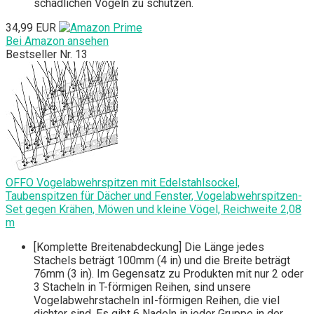
schädlichen Vögeln zu schützen.
34,99 EUR
Bei Amazon ansehen
Bestseller Nr. 13
OFFO Vogelabwehrspitzen mit Edelstahlsockel,
Taubenspitzen für Dächer und Fenster, Vogelabwehrspitzen-
Set gegen Krähen, Möwen und kleine Vögel, Reichweite 2,08
m
[Komplette Breitenabdeckung] Die Länge jedes
Stachels beträgt 100mm (4 in) und die Breite beträgt
76mm (3 in). Im Gegensatz zu Produkten mit nur 2 oder
3 Stacheln in T-förmigen Reihen, sind unsere
Vogelabwehrstacheln inⅠ-förmigen Reihen, die viel
dichter sind. Es gibt 6 Nadeln in jeder Gruppe in der