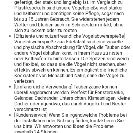
gefertigt, der stark und langlebig ist. Im Vergleich zu
Plastiksockeln sind unsere Vogelspieße viel stärker
und haltbarer und benötigen keine Pflege, sogar nach
bis zu 15 Jahren Gebrauch. Sie widerstehen jedem
Wetter und bleiben auch im Schneesturm intakt, ohne
sich zu lockern oder zu rosten.
[Effiziente und nutzerfreundliche Vogelabwehrspieße]
Vogelabwehrspieße aus Edelstahl sind eine visuelle
und physische Abschreckung für Vögel, die Tauben oder
andere Vögel abhalten kann, in Ihrem Haus zu nisten
oder Kothaufen zu hinterlassen. Die Spitzen sind weich
und flexibel, so dass sie die Vögel nicht stechen, aber
effektiv abwehren können. Es ermöglicht die friedliche
Koexistenz von Mensch und Natur, ohne die Vögel zu
verletzen.
[Umfangreiche Verwendung] Taubenzäune können
überall angebracht werden. Perfekt für Fensterbänke,
Geländer, Dachränder, Untersichten, Klimaanlagen, kleine
Dächer oder irgendwo, das durch Vogelkot und Nester
verschmutzt ist.
[Kundenservice] Wenn Sie irgendwelche Probleme bei
der Installation oder Nutzung finden, kontaktieren Sie
uns bitte. Wir antworten und lösen die Probleme
innerhalb 24 Stunden.