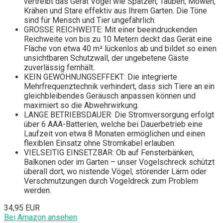
vertreibt das Gerät Vögel wie Spatzen, Tauben, Möwen,
Krähen und Stare effektiv aus Ihrem Garten. Die Töne
sind für Mensch und Tier ungefährlich.
GROSSE REICHWEITE: Mit einer beeindruckenden
Reichweite von bis zu 10 Metern deckt das Gerät eine
Fläche von etwa 40 m² lückenlos ab und bildet so einen
unsichtbaren Schutzwall, der ungebetene Gäste
zuverlässig fernhält.
KEIN GEWÖHNUNGSEFFEKT: Die integrierte
Mehrfrequenztechnik verhindert, dass sich Tiere an ein
gleichbleibendes Geräusch anpassen können und
maximiert so die Abwehrwirkung.
LANGE BETRIEBSDAUER: Die Stromversorgung erfolgt
über 6 AAA-Batterien, welche bei Dauerbetrieb eine
Laufzeit von etwa 8 Monaten ermöglichen und einen
flexiblen Einsatz ohne Stromkabel erlauben.
VIELSEITIG EINSETZBAR: Ob auf Fensterbänken,
Balkonen oder im Garten – unser Vogelschreck schützt
überall dort, wo nistende Vögel, störender Lärm oder
Verschmutzungen durch Vogeldreck zum Problem
werden.
34,95 EUR
Bei Amazon ansehen