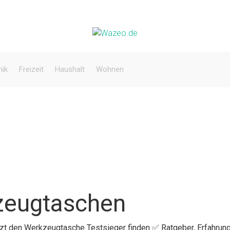
nik
Freizeit
Haushalt
Wohnen
zeugtaschen
etzt den Werkzeugtasche Testsieger finden ✅ Ratgeber, Erfahrun