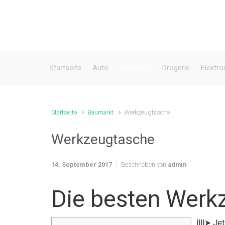
Zum Hauptinhalt springen
Startseite
Auto
Baumarkt
Drogerie
Elektro
Startseite
Baumarkt
Werkzeugtasche
Werkzeugtasche
14. September 2017
Geschrieben von
admin
Die besten Werk
llll➤ J