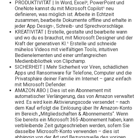
PRODUKTIVITÄT | In Word, Excel², PowerPoint und
OneNote kannst du mit Microsoft Copilot¹ neu
definieren, was möglich ist. Arbeite in Echtzeit
zusammen, bearbeite Dokumente offline und erhalte in
jeder App Design-, Schreib- und Sprechvorschläge.
KREATIVITÄT | Erstelle, gestalte und bearbeite wann
und wo du es brauchst, mit Microsoft Designer und der
Kraft der generativen KI.¹ Erstelle und schneide
mühelos Videos mit vielfältigen Tools, intuitiven
Bedienelementen und einer umfangreichen
Medienbibliothek von Clipchamp.
SICHERHEIT | Mehr Sicherheit vor Viren, schädlichen
Apps und Ransomware für Telefone, Computer und die
Privatsphäre deiner Familie im Internet – ganz einfach
mit Microsoft Defender.
AMAZON ABO | Dies ist ein Abonnement mit
automatischer Verlängerung, das von Amazon verwaltet
wird. Es wird kein Aktivierungscode versendet – nach
dem Kauf erfolgt die Einlösung über Ihr Amazon-Konto
im Bereich „Mitgliedschaften & Abonnements“. Wenn
Sie bereits ein Microsoft 365-Abonnement haben, kann
verbleibende Zeit gutgeschrieben werden, sofern Sie
dasselbe Microsoft-Konto verwenden – dies ist
abhängig von der Art und Bezugsquelle des vorigen