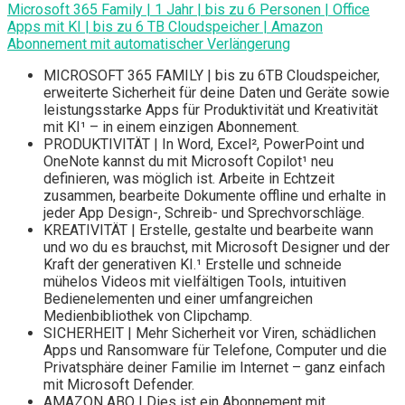
Microsoft 365 Family | 1 Jahr | bis zu 6 Personen | Office
Apps mit KI | bis zu 6 TB Cloudspeicher | Amazon
Abonnement mit automatischer Verlängerung
MICROSOFT 365 FAMILY | bis zu 6TB Cloudspeicher,
erweiterte Sicherheit für deine Daten und Geräte sowie
leistungsstarke Apps für Produktivität und Kreativität
mit KI¹ – in einem einzigen Abonnement.
PRODUKTIVITÄT | In Word, Excel², PowerPoint und
OneNote kannst du mit Microsoft Copilot¹ neu
definieren, was möglich ist. Arbeite in Echtzeit
zusammen, bearbeite Dokumente offline und erhalte in
jeder App Design-, Schreib- und Sprechvorschläge.
KREATIVITÄT | Erstelle, gestalte und bearbeite wann
und wo du es brauchst, mit Microsoft Designer und der
Kraft der generativen KI.¹ Erstelle und schneide
mühelos Videos mit vielfältigen Tools, intuitiven
Bedienelementen und einer umfangreichen
Medienbibliothek von Clipchamp.
SICHERHEIT | Mehr Sicherheit vor Viren, schädlichen
Apps und Ransomware für Telefone, Computer und die
Privatsphäre deiner Familie im Internet – ganz einfach
mit Microsoft Defender.
AMAZON ABO | Dies ist ein Abonnement mit