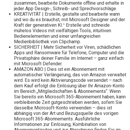
zusammen, bearbeite Dokumente offline und erhalte in
jeder App Design-, Schreib- und Sprechvorschläge.
KREATIVITÄT | Erstelle, gestalte und bearbeite wann
und wo du es brauchst, mit Microsoft Designer und der
Kraft der generativen KI.¹ Erstelle und schneide
mühelos Videos mit vielfältigen Tools, intuitiven
Bedienelementen und einer umfangreichen
Medienbibliothek von Clipchamp.
SICHERHEIT | Mehr Sicherheit vor Viren, schädlichen
Apps und Ransomware für Telefone, Computer und die
Privatsphäre deiner Familie im Internet – ganz einfach
mit Microsoft Defender.
AMAZON ABO | Dies ist ein Abonnement mit
automatischer Verlängerung, das von Amazon verwaltet
wird. Es wird kein Aktivierungscode versendet – nach
dem Kauf erfolgt die Einlösung über Ihr Amazon-Konto
im Bereich „Mitgliedschaften & Abonnements“. Wenn
Sie bereits ein Microsoft 365-Abonnement haben, kann
verbleibende Zeit gutgeschrieben werden, sofern Sie
dasselbe Microsoft-Konto verwenden – dies ist
abhängig von der Art und Bezugsquelle des vorigen
Microsoft 365-Abonnements. Ausführliche
Informationen zur Einlösung, Kombination von
Abonnementzeiten und zur Abrechnung finden Sie im