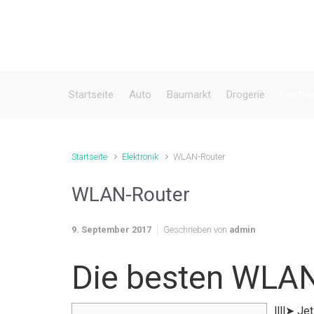
Zum Hauptinhalt springen
Startseite
Auto
Baumarkt
Drogerie
Elektro
Startseite
Elektronik
WLAN-Router
WLAN-Router
9. September 2017
Geschrieben von
admin
Die besten WLAN
llll➤ J