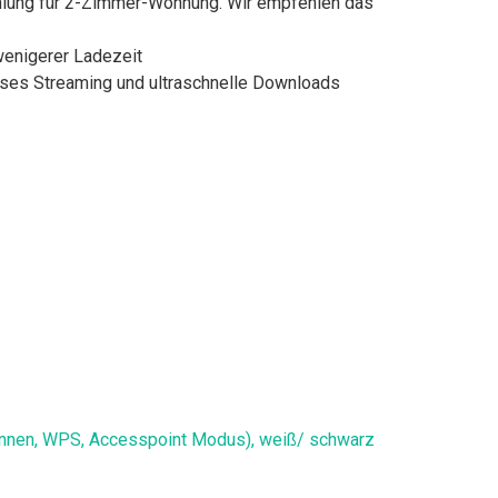
ehlung für 2-Zimmer-Wohnung. Wir empfehlen das
wenigerer Ladezeit
oses Streaming und ultraschnelle Downloads
ennen, WPS, Accesspoint Modus), weiß/ schwarz