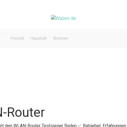
nik
Freizeit
Haushalt
Wohnen
-Router
etzt den WLAN-Router Testsieger finden ✅ Ratgeber, Erfahrungen