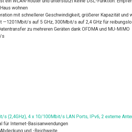
 ist ein WLAN-Router und unterstützt keine DSL-Funktion. Empf
n Haus wohnen
tion mit schnellerer Geschwindigkeit, größerer Kapazität und 
it —1201Mbit/s auf 5 GHz, 300Mbit/s auf 2,4 GHz für reibungsl
r Datentransfer zu mehreren Geräten dank OFDMA und MU-MIMO
/s
 (2,4GHz), 4 x 10/100Mbit/s LAN Ports, IPv6, 2 externe Ant
l für Internet-Basisanwendungen
-Abdeckung und -Reichweite