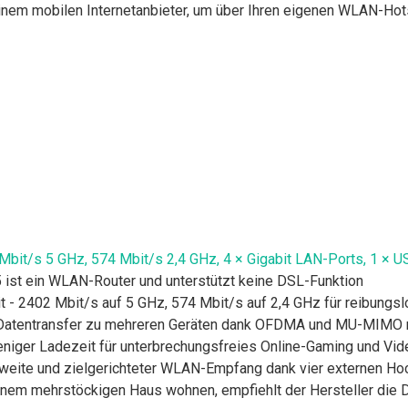
inem mobilen Internetanbieter, um über Ihren eigenen WLAN-Hot
bit/s 5 GHz, 574 Mbit/s 2,4 GHz, 4 × Gigabit LAN-Ports, 1 × US
5 ist ein WLAN-Router und unterstützt keine DSL-Funktion
t - 2402 Mbit/s auf 5 GHz, 574 Mbit/s auf 2,4 GHz für reibungs
r Datentransfer zu mehreren Geräten dank OFDMA und MU-MIMO m
iger Ladezeit für unterbrechungsfreies Online-Gaming und Vid
ite und zielgerichteter WLAN-Empfang dank vier externen Ho
einem mehrstöckigen Haus wohnen, empfiehlt der Hersteller di