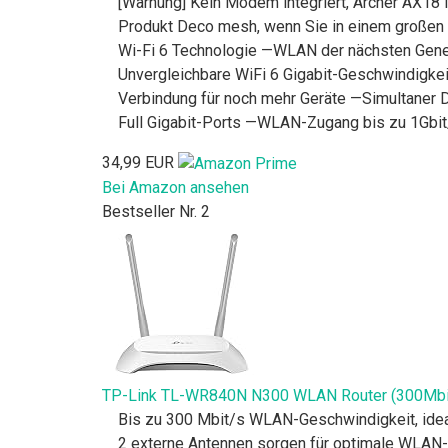
[Warnung] Kein Modem integriert, Archer AX18
Produkt Deco mesh, wenn Sie in einem große
Wi-Fi 6 Technologie —WLAN der nächsten Genera
Unvergleichbare WiFi 6 Gigabit-Geschwindigke
Verbindung für noch mehr Geräte —Simultane
Full Gigabit-Ports —WLAN-Zugang bis zu 1Gbit
34,99 EUR
Bei Amazon ansehen
Bestseller Nr. 2
TP-Link TL-WR840N N300 WLAN Router (300Mbit/s
Bis zu 300 Mbit/s WLAN-Geschwindigkeit, idea
2 externe Antennen sorgen für optimale WLAN