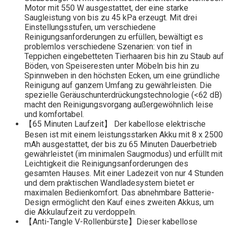
Motor mit 550 W ausgestattet, der eine starke
Saugleistung von bis zu 45 kPa erzeugt. Mit drei
Einstellungsstufen, um verschiedene
Reinigungsanforderungen zu erfüllen, bewältigt es
problemlos verschiedene Szenarien: von tief in
Teppichen eingebetteten Tierhaaren bis hin zu Staub auf
Böden, von Speiseresten unter Möbeln bis hin zu
Spinnweben in den höchsten Ecken, um eine gründliche
Reinigung auf ganzem Umfang zu gewährleisten. Die
spezielle Geräuschunterdrückungstechnologie (<62 dB)
macht den Reinigungsvorgang außergewöhnlich leise
und komfortabel.
【65 Minuten Laufzeit】 Der kabellose elektrische
Besen ist mit einem leistungsstarken Akku mit 8 x 2500
mAh ausgestattet, der bis zu 65 Minuten Dauerbetrieb
gewährleistet (im minimalen Saugmodus) und erfüllt mit
Leichtigkeit die Reinigungsanforderungen des
gesamten Hauses. Mit einer Ladezeit von nur 4 Stunden
und dem praktischen Wandladesystem bietet er
maximalen Bedienkomfort. Das abnehmbare Batterie-
Design ermöglicht den Kauf eines zweiten Akkus, um
die Akkulaufzeit zu verdoppeln.
【Anti-Tangle V-Rollenbürste】Dieser kabellose