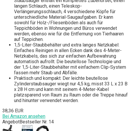
Staubsauger enthält ein komplettes Zubehörset, einen
langen Schlauch, einen Teleskop-
Verlängerungsschlauch, 4 verschiedene Köpfe für
unterschiedliche Material-Saugaufgaben. Er kann
sowohl für Holz-/Fliesenböden als auch für
Teppichböden in Wohnungen und Büros verwendet
werden, ebenso wie für die Entfernung von Tierhaaren
auf Teppichen.
1,5-Liter-Staubbehälter und extra langes Netzkabel:
Einfaches Reinigen in allen Ecken dank des 4-Meter-
Netzkabels, das sich zur einfachen Aufbewahrung
automatisch aufrollt. Die beutellose Technologie und
der 1,5-Liter-Staubbehälter mit einfachem Clip-System
fassen mehr Staub und Abfälle.
Praktisch und kompakt: Der leichte beutellose
Zylinderstaubsauger wiegt nur 4,5 kg, misst 33 L x 23 B
x 28 H cm und kann mit seinem 4-Meter-Kabel
platzsparend von Raum zu Raum oder die Treppe hinauf
und hinunter verwendet werden.
38,36 EUR
Bei Amazon ansehen
Angebot
Bestseller Nr. 14