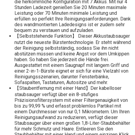
die herkömmliche Konfiguration mit 7 Akkus. Mit nur 4
Stunden Ladezeit genießen Sie 20 Minuten maximale
Leistung oder 70 Minuten minimale Leistung und
erfüllen so perfekt Ihre Reinigungsanforderungen. Dank
des wandmontierten Ladedesigns ist er zudem sehr
bequem zu verstauen und aufzuladen.
【Selbststehende Funktion】 Dieser Akkustaubsauger
nutzt die neueste Bürstentechnologie. Er steht während
der Reinigung selbstständig, sodass Sie ihn nicht
abstützen müssen und keine Angst vor dem Umkippen
haben. So haben Sie jederzeit die Hände frei.
Ausgestattet mit einem Saugnapf mit langem Griff und
einer 2-in-1-Bürste eignet er sich für eine Vielzahl von
Reinigungsszenarien, darunter Fensterbänke,
Sofaspalten, Tastaturen, Autositze und mehr.
【Staubentfernung mit einer Hand】Der kabelloser
staubsauger verfügt über ein 8-stufiges
Präzisionsfiltersystem mit einer Filtergenauigkeit von
bis zu 99,99 % und erfasst problemlos Partikel mit
einem Durchmesser von nur 0,1 Mikrometern. Um Ihren
Reinigungsaufwand zu reduzieren, verfügt dieser
Staubsauger über einen großen 1,8-Liter-Staubbehälter
für mehr Schmutz und Haare. Entleeren Sie den
Staubbehälter mit einer Hand und einem einzigen Klick,