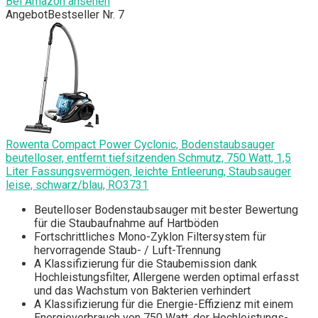
Bei Amazon ansehen
Angebot
Bestseller Nr. 7
Rowenta Compact Power Cyclonic, Bodenstaubsauger
beutelloser, entfernt tiefsitzenden Schmutz, 750 Watt, 1,5
Liter Fassungsvermögen, leichte Entleerung, Staubsauger
leise, schwarz/blau, RO3731
Beutelloser Bodenstaubsauger mit bester Bewertung
für die Staubaufnahme auf Hartböden
Fortschrittliches Mono-Zyklon Filtersystem für
hervorragende Staub- / Luft-Trennung
A Klassifizierung für die Staubemission dank
Hochleistungsfilter, Allergene werden optimal erfasst
und das Wachstum von Bakterien verhindert
A Klassifizierung für die Energie-Effizienz mit einem
Energieverbrauch von 750 Watt, der Hochleistungs-