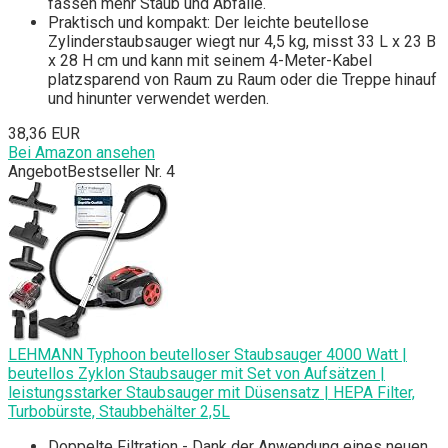
fassen mehr Staub und Abfälle.
Praktisch und kompakt: Der leichte beutellose
Zylinderstaubsauger wiegt nur 4,5 kg, misst 33 L x 23 B
x 28 H cm und kann mit seinem 4-Meter-Kabel
platzsparend von Raum zu Raum oder die Treppe hinauf
und hinunter verwendet werden.
38,36 EUR
Bei Amazon ansehen
Angebot
Bestseller Nr. 4
LEHMANN Typhoon beutelloser Staubsauger 4000 Watt |
beutellos Zyklon Staubsauger mit Set von Aufsätzen |
leistungsstarker Staubsauger mit Düsensatz | HEPA Filter,
Turbobürste, Staubbehälter 2,5L
Doppelte Filtration - Dank der Anwendung eines neuen