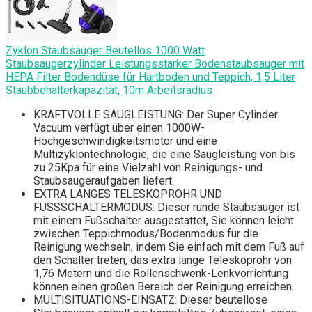
Zyklon Staubsauger Beutellos 1000 Watt
Staubsaugerzylinder Leistungsstarker Bodenstaubsauger mit
HEPA Filter Bodendüse für Hartboden und Teppich, 1,5 Liter
Staubbehälterkapazität, 10m Arbeitsradius
KRAFTVOLLE SAUGLEISTUNG: Der Super Cylinder
Vacuum verfügt über einen 1000W-
Hochgeschwindigkeitsmotor und eine
Multizyklontechnologie, die eine Saugleistung von bis
zu 25Kpa für eine Vielzahl von Reinigungs- und
Staubsaugeraufgaben liefert.
EXTRA LANGES TELESKOPROHR UND
FUSSSCHALTERMODUS: Dieser runde Staubsauger ist
mit einem Fußschalter ausgestattet, Sie können leicht
zwischen Teppichmodus/Bodenmodus für die
Reinigung wechseln, indem Sie einfach mit dem Fuß auf
den Schalter treten, das extra lange Teleskoprohr von
1,76 Metern und die Rollenschwenk-Lenkvorrichtung
können einen großen Bereich der Reinigung erreichen.
MULTISITUATIONS-EINSATZ: Dieser beutellose