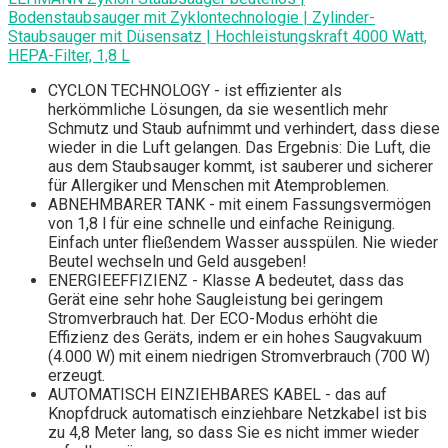
Bodenstaubsauger mit Zyklontechnologie | Zylinder-
Staubsauger mit Düsensatz | Hochleistungskraft 4000 Watt,
HEPA-Filter, 1,8 L
CYCLON TECHNOLOGY - ist effizienter als
herkömmliche Lösungen, da sie wesentlich mehr
Schmutz und Staub aufnimmt und verhindert, dass diese
wieder in die Luft gelangen. Das Ergebnis: Die Luft, die
aus dem Staubsauger kommt, ist sauberer und sicherer
für Allergiker und Menschen mit Atemproblemen.
ABNEHMBARER TANK - mit einem Fassungsvermögen
von 1,8 l für eine schnelle und einfache Reinigung.
Einfach unter fließendem Wasser ausspülen. Nie wieder
Beutel wechseln und Geld ausgeben!
ENERGIEEFFIZIENZ - Klasse A bedeutet, dass das
Gerät eine sehr hohe Saugleistung bei geringem
Stromverbrauch hat. Der ECO-Modus erhöht die
Effizienz des Geräts, indem er ein hohes Saugvakuum
(4.000 W) mit einem niedrigen Stromverbrauch (700 W)
erzeugt.
AUTOMATISCH EINZIEHBARES KABEL - das auf
Knopfdruck automatisch einziehbare Netzkabel ist bis
zu 4,8 Meter lang, so dass Sie es nicht immer wieder