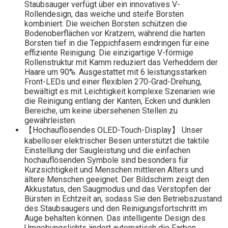
Staubsauger verfügt über ein innovatives V-
Rollendesign, das weiche und steife Borsten
kombiniert: Die weichen Borsten schützen die
Bodenoberflächen vor Kratzern, während die harten
Borsten tief in die Teppichfasern eindringen für eine
effiziente Reinigung. Die einzigartige V-förmige
Rollenstruktur mit Kamm reduziert das Verheddern der
Haare um 90%. Ausgestattet mit 6 leistungsstarken
Front-LEDs und einer flexiblen 270-Grad-Drehung,
bewältigt es mit Leichtigkeit komplexe Szenarien wie
die Reinigung entlang der Kanten, Ecken und dunklen
Bereiche, um keine übersehenen Stellen zu
gewährleisten.
【Hochauflösendes OLED-Touch-Display】 Unser
kabelloser elektrischer Besen unterstützt die taktile
Einstellung der Saugleistung und die einfachen
hochauflösenden Symbole sind besonders für
Kurzsichtigkeit und Menschen mittleren Alters und
ältere Menschen geeignet. Der Bildschirm zeigt den
Akkustatus, den Saugmodus und das Verstopfen der
Bürsten in Echtzeit an, sodass Sie den Betriebszustand
des Staubsaugers und den Reinigungsfortschritt im
Auge behalten können. Das intelligente Design des
Umgebungslichts ändert automatisch die Farben,