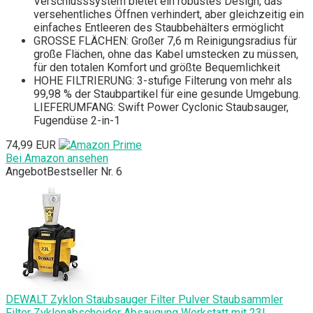
Verschlusssystem bietet ein robustes Design, das
versehentliches Öffnen verhindert, aber gleichzeitig ein
einfaches Entleeren des Staubbehälters ermöglicht
GROSSE FLÄCHEN: Großer 7,6 m Reinigungsradius für
große Flächen, ohne das Kabel umstecken zu müssen,
für den totalen Komfort und größte Bequemlichkeit
HOHE FILTRIERUNG: 3-stufige Filterung von mehr als
99,98 % der Staubpartikel für eine gesunde Umgebung.
LIEFERUMFANG: Swift Power Cyclonic Staubsauger,
Fugendüse 2-in-1
74,99 EUR
Bei Amazon ansehen
Angebot
Bestseller Nr. 6
DEWALT Zyklon Staubsauger Filter Pulver Staubsammler
Filter Zyklonabscheider Absaugung Werkstatt mit 23L