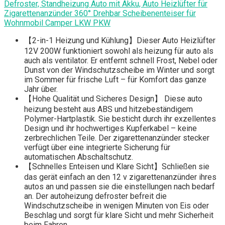
Defroster, Standheizung Auto mit Akku, Auto Heizlüfter für
Zigarettenanzünder 360° Drehbar Scheibenenteiser für
Wohnmobil Camper LKW PKW
【2-in-1 Heizung und Kühlung】Dieser Auto Heizlüfter
12V 200W funktioniert sowohl als heizung für auto als
auch als ventilator. Er entfernt schnell Frost, Nebel oder
Dunst von der Windschutzscheibe im Winter und sorgt
im Sommer für frische Luft – für Komfort das ganze
Jahr über.
【Hohe Qualität und Sicheres Design】 Diese auto
heizung besteht aus ABS und hitzebeständigem
Polymer-Hartplastik. Sie besticht durch ihr exzellentes
Design und ihr hochwertiges Kupferkabel – keine
zerbrechlichen Teile. Der zigarettenanzünder stecker
verfügt über eine integrierte Sicherung für
automatischen Abschaltschutz.
【Schnelles Enteisen und Klare Sicht】Schließen sie
das gerät einfach an den 12 v zigarettenanzünder ihres
autos an und passen sie die einstellungen nach bedarf
an. Der autoheizung defroster befreit die
Windschutzscheibe in wenigen Minuten von Eis oder
Beschlag und sorgt für klare Sicht und mehr Sicherheit
beim Fahren.