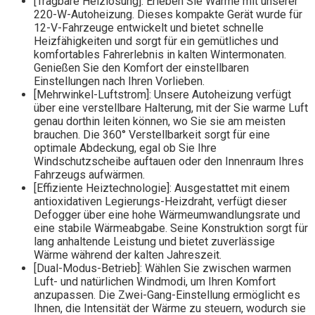
[Tragbare Heizlösung]: Erleben Sie Wärme mit unserer
220-W-Autoheizung. Dieses kompakte Gerät wurde für
12-V-Fahrzeuge entwickelt und bietet schnelle
Heizfähigkeiten und sorgt für ein gemütliches und
komfortables Fahrerlebnis in kalten Wintermonaten.
Genießen Sie den Komfort der einstellbaren
Einstellungen nach Ihren Vorlieben.
[Mehrwinkel-Luftstrom]: Unsere Autoheizung verfügt
über eine verstellbare Halterung, mit der Sie warme Luft
genau dorthin leiten können, wo Sie sie am meisten
brauchen. Die 360° Verstellbarkeit sorgt für eine
optimale Abdeckung, egal ob Sie Ihre
Windschutzscheibe auftauen oder den Innenraum Ihres
Fahrzeugs aufwärmen.
[Effiziente Heiztechnologie]: Ausgestattet mit einem
antioxidativen Legierungs-Heizdraht, verfügt dieser
Defogger über eine hohe Wärmeumwandlungsrate und
eine stabile Wärmeabgabe. Seine Konstruktion sorgt für
lang anhaltende Leistung und bietet zuverlässige
Wärme während der kalten Jahreszeit.
[Dual-Modus-Betrieb]: Wählen Sie zwischen warmen
Luft- und natürlichen Windmodi, um Ihren Komfort
anzupassen. Die Zwei-Gang-Einstellung ermöglicht es
Ihnen, die Intensität der Wärme zu steuern, wodurch sie