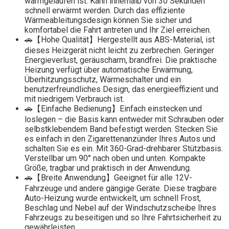
warmgelaufen ist. Kann innerhalb von 30 Sekunden
schnell erwärmt werden. Durch das effiziente
Wärmeableitungsdesign können Sie sicher und
komfortabel die Fahrt antreten und Ihr Ziel erreichen.
🚗【Hohe Qualität】Hergestellt aus ABS-Material, ist
dieses Heizgerät nicht leicht zu zerbrechen. Geringer
Energieverlust, geräuscharm, brandfrei. Die praktische
Heizung verfügt über automatische Erwärmung,
Überhitzungsschutz, Wärmeschalter und ein
benutzerfreundliches Design, das energieeffizient und
mit niedrigem Verbrauch ist.
🚗【Einfache Bedienung】Einfach einstecken und
loslegen – die Basis kann entweder mit Schrauben oder
selbstklebendem Band befestigt werden. Stecken Sie
es einfach in den Zigarettenanzünder Ihres Autos und
schalten Sie es ein. Mit 360-Grad-drehbarer Stützbasis.
Verstellbar um 90° nach oben und unten. Kompakte
Größe, tragbar und praktisch in der Anwendung.
🚗【Breite Anwendung】Geeignet für alle 12V-
Fahrzeuge und andere gängige Geräte. Diese tragbare
Auto-Heizung wurde entwickelt, um schnell Frost,
Beschlag und Nebel auf der Windschutzscheibe Ihres
Fahrzeugs zu beseitigen und so Ihre Fahrtsicherheit zu
gewährleisten.