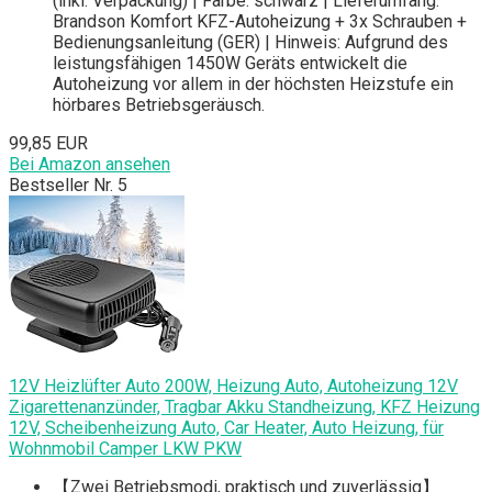
(inkl. Verpackung) | Farbe: schwarz | Lieferumfang:
Brandson Komfort KFZ-Autoheizung + 3x Schrauben +
Bedienungsanleitung (GER) | Hinweis: Aufgrund des
leistungsfähigen 1450W Geräts entwickelt die
Autoheizung vor allem in der höchsten Heizstufe ein
hörbares Betriebsgeräusch.
99,85 EUR
Bei Amazon ansehen
Bestseller Nr. 5
12V Heizlüfter Auto 200W, Heizung Auto, Autoheizung 12V
Zigarettenanzünder, Tragbar Akku Standheizung, KFZ Heizung
12V, Scheibenheizung Auto, Car Heater, Auto Heizung, für
Wohnmobil Camper LKW PKW
【Zwei Betriebsmodi, praktisch und zuverlässig】