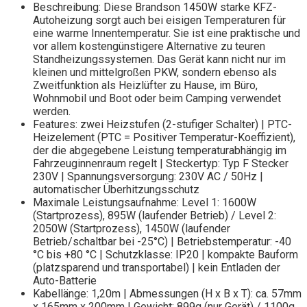
Beschreibung: Diese Brandson 1450W starke KFZ-
Autoheizung sorgt auch bei eisigen Temperaturen für
eine warme Innentemperatur. Sie ist eine praktische und
vor allem kostengünstigere Alternative zu teuren
Standheizungssystemen. Das Gerät kann nicht nur im
kleinen und mittelgroßen PKW, sondern ebenso als
Zweitfunktion als Heizlüfter zu Hause, im Büro,
Wohnmobil und Boot oder beim Camping verwendet
werden.
Features: zwei Heizstufen (2-stufiger Schalter) | PTC-
Heizelement (PTC = Positiver Temperatur-Koeffizient),
der die abgegebene Leistung temperaturabhängig im
Fahrzeuginnenraum regelt | Steckertyp: Typ F Stecker
230V | Spannungsversorgung: 230V AC / 50Hz |
automatischer Überhitzungsschutz
Maximale Leistungsaufnahme: Level 1: 1600W
(Startprozess), 895W (laufender Betrieb) / Level 2:
2050W (Startprozess), 1450W (laufender
Betrieb/schaltbar bei -25°C) | Betriebstemperatur: -40
°C bis +80 °C | Schutzklasse: IP20 | kompakte Bauform
(platzsparend und transportabel) | kein Entladen der
Auto-Batterie
Kabellänge: 1,20m | Abmessungen (H x B x T): ca. 57mm
x 165mm x 200mm | Gewicht: 899g (nur Gerät) / 1100g