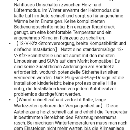
Nahtloses Umschalten zwischen Heiz- und
Lüftermodus. Im Winter erwärmt der Heizmodus die
kalte Luft im Auto schnell und sorgt so für angenehme
Wärme beim Einsteigen. Keine komplizierten
Bedienungsschritte nötig: Ein einziger Knopfdruck
genügt, um eine komfortable Temperatur und ein
angenehmes Klima im Fahrzeug zu schaffen.
【12-V-Kfz-Stromversorgung, breite Kompatibilität und
einfache Installation】 Nutzt eine standardmäßige 12-
V-Kfz-Schnittstelle und ist somit mit den meisten
Limousinen und SUVs auf dem Markt kompatibel. Es
sind keine zusätzlichen Änderungen am Bordnetz
erforderlich, wodurch potenzielle Sicherheitsrisiken
vermieden werden. Dank Plug-and-Play-Design ist die
Installation kinderleicht; keine professionelle Hilfe
nötig, die Installation kann von jedem Autobesitzer
problemlos durchgeführt werden.
【Wärmt schnell auf und vertreibt Kälte, lange
Wartezeiten gehören der Vergangenheit an】 Diese
Autoheizung heizt schnell auf und erhöht die Temperatur
in bestimmten Bereichen des Fahrzeuginnenraums
rasch. Bei niedrigen Wintertemperaturen muss man nach
dem Einsteigen nicht mehr warten, bis die Klimaanlage