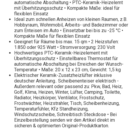
automatische Abschaltung • PTC-Keramik-Heizelemt
mit Überhitzungsschutz • Kompakte Maße: ideal für
flexiblen Einsatz
Ideal zum schnellen Anheizen von kleinen Raumen, z.B.
Hobbyraum, Wohnmobil, Arbeits- und Badezimmer oder
zum Enteisen im Auto • Einsetzbar bei bis zu -25 °C •
Kompakte Maße für flexiblen Einsatz
Geeignet für Räume bis max. 15 qm • 2 Heizstufen:
1.850 oder 925 Watt • Stromversorgung: 230 Volt
Hochwertiges PTC-Keramik-Heizelement mit
Überhitzungsschutz • Einstellbares Thermostat für
automatische Abschaltung bei Erreichen der Wunsch-
Temperatur • Maße: 20 x 12 x 23 cm, Gewicht: 1,5 kg
Elektrischer Keramik-Zusatzheizlüfter inklusive
deutscher Anleitung.. Scheibenenteiser elektrisch -
Außerdem relevant oder passend zu: Pkw, Bad, Heiz,
Golf, Klima, Heizen, Winter, Lüfter, Camping, Toilette,
Radiator, Heizkörper, Ventilator, Frostschutz,
Frostwächter, Heizstrahler, Tisch, Scheibenheizung,
Temperaturfühler, Kfz Standheizung,
Windschutzscheibe, Schreibtisch Steckdose • Bei
Einzelbestellung senden wir den Artikel direkt im
sicheren & optimierten Original-Produktkarton.