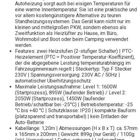
Autoheizung sorgt auch bei eisigen Temperaturen für
eine warme Innentemperatur. Sie ist eine praktische und
vor allem kostengünstigere Alternative zu teuren
Standheizungssystemen. Das Gerät kann nicht nur im
kleinen und mittelgroßen PKW, sondern ebenso als
Zweitfunktion als Heizlüfter zu Hause, im Büro,
Wohnmobil und Boot oder beim Camping verwendet
werden.
Features: zwei Heizstufen (2-stufiger Schalter) | PTC-
Heizelement (PTC = Positiver Temperatur-Koeffizient),
der die abgegebene Leistung temperaturabhängig im
Fahrzeuginnenraum regelt | Steckertyp: Typ F Stecker
230V | Spannungsversorgung: 230V AC / 50Hz |
automatischer Überhitzungsschutz
Maximale Leistungsaufnahme: Level 1: 1600W
(Startprozess), 895W (laufender Betrieb) / Level 2:
2050W (Startprozess), 1450W (laufender
Betrieb/schaltbar bei -25°C) | Betriebstemperatur: -25
°C bis +40 °C | Schutzklasse: IP20 | kompakte Bauform
(platzsparend und transportabel) | kein Entladen der
Auto-Batterie
Kabellänge: 1,20m | Abmessungen (H x B x T): ca. 57mm
x 165mm x 200mm | Gewicht: 899g (nur Gerät) / 1100g