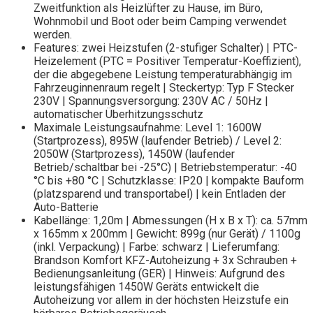
Zweitfunktion als Heizlüfter zu Hause, im Büro,
Wohnmobil und Boot oder beim Camping verwendet
werden.
Features: zwei Heizstufen (2-stufiger Schalter) | PTC-
Heizelement (PTC = Positiver Temperatur-Koeffizient),
der die abgegebene Leistung temperaturabhängig im
Fahrzeuginnenraum regelt | Steckertyp: Typ F Stecker
230V | Spannungsversorgung: 230V AC / 50Hz |
automatischer Überhitzungsschutz
Maximale Leistungsaufnahme: Level 1: 1600W
(Startprozess), 895W (laufender Betrieb) / Level 2:
2050W (Startprozess), 1450W (laufender
Betrieb/schaltbar bei -25°C) | Betriebstemperatur: -40
°C bis +80 °C | Schutzklasse: IP20 | kompakte Bauform
(platzsparend und transportabel) | kein Entladen der
Auto-Batterie
Kabellänge: 1,20m | Abmessungen (H x B x T): ca. 57mm
x 165mm x 200mm | Gewicht: 899g (nur Gerät) / 1100g
(inkl. Verpackung) | Farbe: schwarz | Lieferumfang:
Brandson Komfort KFZ-Autoheizung + 3x Schrauben +
Bedienungsanleitung (GER) | Hinweis: Aufgrund des
leistungsfähigen 1450W Geräts entwickelt die
Autoheizung vor allem in der höchsten Heizstufe ein