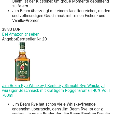
Beam ist der Klassiker, um große Momente gebührend
zu feiern.
Jim Beam überzeugt mit einem facettenreichen, runden
und vollmundigen Geschmack mit feinen Eichen- und
Vanille-Aromen.
38,80 EUR
Bei Amazon ansehen
Angebot
Bestseller Nr. 20
Jim Beam Rye Whiskey | Kentucky Straight Rye Whiskey |
würziger Geschmack mit kräftigem Roggenaroma | 40% Vol. |
700ml
Jim Beam Rye hat schon viele Whiskeyfreunde
angenehm überrascht, denn Jim Beam Rye ist ganz
anders als seine Brüder der Jim Beam Bourbon Familie.