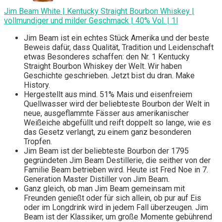
Jim Beam White | Kentucky Straight Bourbon Whiskey |
vollmundiger und milder Geschmack | 40% Vol. | 1l
Jim Beam ist ein echtes Stück Amerika und der beste
Beweis dafür, dass Qualität, Tradition und Leidenschaft
etwas Besonderes schaffen: den Nr. 1 Kentucky
Straight Bourbon Whiskey der Welt. Wir haben
Geschichte geschrieben. Jetzt bist du dran. Make
History.
Hergestellt aus mind. 51% Mais und eisenfreiem
Quellwasser wird der beliebteste Bourbon der Welt in
neue, ausgeflammte Fässer aus amerikanischer
Weißeiche abgefüllt und reift doppelt so lange, wie es
das Gesetz verlangt, zu einem ganz besonderen
Tropfen.
Jim Beam ist der beliebteste Bourbon der 1795
gegründeten Jim Beam Destillerie, die seither von der
Familie Beam betrieben wird. Heute ist Fred Noe in 7.
Generation Master Distiller von Jim Beam.
Ganz gleich, ob man Jim Beam gemeinsam mit
Freunden genießt oder für sich allein, ob pur auf Eis
oder im Longdrink wird in jedem Fall überzeugen. Jim
Beam ist der Klassiker, um große Momente gebührend