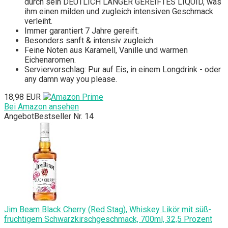
durch sein DEUTLICH LÄNGER GEREIFTES LIQUID, was
ihm einen milden und zugleich intensiven Geschmack
verleiht.
Immer garantiert 7 Jahre gereift.
Besonders sanft & intensiv zugleich.
Feine Noten aus Karamell, Vanille und warmen
Eichenaromen.
Serviervorschlag: Pur auf Eis, in einem Longdrink - oder
any damn way you please.
18,98 EUR
Bei Amazon ansehen
Angebot
Bestseller Nr. 14
Jim Beam Black Cherry (Red Stag), Whiskey Likör mit süß-
fruchtigem Schwarzkirschgeschmack, 700ml, 32,5 Prozent