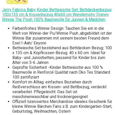
Jerry Fabrics Baby Kinder Bettwäsche Set: Bettdeckenbezug
100x135 cm & Kissenbezug 40x60 cm Wendemotiv Disney
Winnie The Pooh 100% Baumwolle für Jungen & Mädchen
Farbenfrohes Winnie Design: Tauchen Sie ein in die
Welt von Winnie-der Pu/Winnie Puuh ,abgebildet ist der
Winnie Bär zusammen mit seinem besten Freund dem
Esel I-Aah/ Eeyore
Bettwäsche Set bestehend aus Bettdecken-Bezug: 100
x 135 cm & Kopfkissen-Bezug: 40 x 60 cm. Ideal für
Baby- und Juniorbetten, passend für Kinder bis zum
Alter von 5-6 Jahren
Geprüfte Sicherheit -Kinder Bettwäsche aus 100 %
Baumwolle in Renforcé Qualität nach Öko Tex Standard
100 zertifiziert
Komfort im Alltag: einfaches Beziehen durch
Reißverschluss am Kissen- und Bettbezug, verdeckt
verarbeitet. Pflegeleicht: Das Set ist
maschinenwaschbar und trocknergeeignet
Offiziell lizensiertes Merchandise ideales Geschenk für
kleine Winnie Bärchen Fans z.B. zum Kindergarten-Start,
Geburtstag, Weihnachten, Ostern