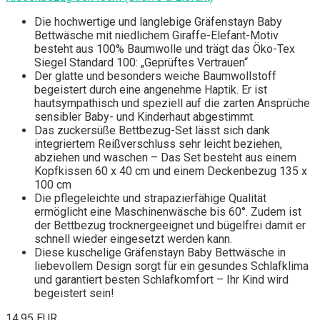
Die hochwertige und langlebige Gräfenstayn Baby
Bettwäsche mit niedlichem Giraffe-Elefant-Motiv
besteht aus 100% Baumwolle und trägt das Öko-Tex
Siegel Standard 100: „Geprüftes Vertrauen“
Der glatte und besonders weiche Baumwollstoff
begeistert durch eine angenehme Haptik. Er ist
hautsympathisch und speziell auf die zarten Ansprüche
sensibler Baby- und Kinderhaut abgestimmt.
Das zuckersüße Bettbezug-Set lässt sich dank
integriertem Reißverschluss sehr leicht beziehen,
abziehen und waschen – Das Set besteht aus einem
Kopfkissen 60 x 40 cm und einem Deckenbezug 135 x
100 cm
Die pflegeleichte und strapazierfähige Qualität
ermöglicht eine Maschinenwäsche bis 60°. Zudem ist
der Bettbezug trocknergeeignet und bügelfrei damit er
schnell wieder eingesetzt werden kann.
Diese kuschelige Gräfenstayn Baby Bettwäsche in
liebevollem Design sorgt für ein gesundes Schlafklima
und garantiert besten Schlafkomfort – Ihr Kind wird
begeistert sein!
14,95 EUR