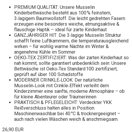
PREMIUM QUALITÄT: Unsere Musselin
Kinderbettwäsche besteht aus 100 % feinstem,
3‑lagigem Baumwollstoff. Die leicht gedrehten Fasern
erzeugen eine besonders weiche, atmungsaktive &
flauschige Haptik – ideal für zarte Kinderhaut
GANZJÄHRIGER HIT: Die 3‑lagige Musselin Struktur
schafft feine Luftkammern, die temperaturausgleichend
wirken – für wohlig warme Nächte im Winter &
angenehme Kühle im Sommer
OEKO‑TEX ZERTIFIZIERT: Was der zarten Kinderhaut so
nah kommt, sollte garantiert unbedenklich sein: Unsere
Bettwäsche ist Oeko‑Tex Standard 100 zertifiziert,
geprüft auf über 100 Schadstoffe
MODERNER CRINKLE‑LOOK: Der natürliche
Musselin‑Look mit Crinkle‑Effekt verleiht dem
Kinderzimmer eine sanfte, moderne Atmosphäre – ob
für kleine Abenteurer oder Träumerinnen
PRAKTISCH & PFLEGELEICHT: Verdeckter YKK
Reißverschluss halten alles in Position.
Maschinenwaschbar bei 40 °C & trocknergeeignet –
auch nach vielen Wäschen weich & anschmiegsam.
26,90 EUR