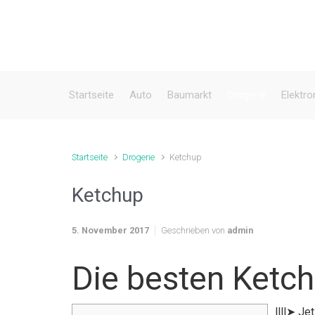
Zum Hauptinhalt springen
Startseite
Auto
Baumarkt
Drogerie
Elektro
Startseite
Drogerie
Ketchup
Ketchup
5. November 2017
Geschrieben von
admin
Die besten Ketc
llll➤ J