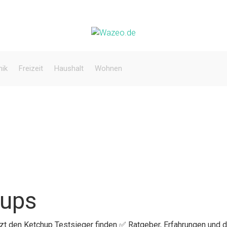
nik
Freizeit
Haushalt
Wohnen
hups
etzt den Ketchup Testsieger finden ✅ Ratgeber, Erfahrungen und 