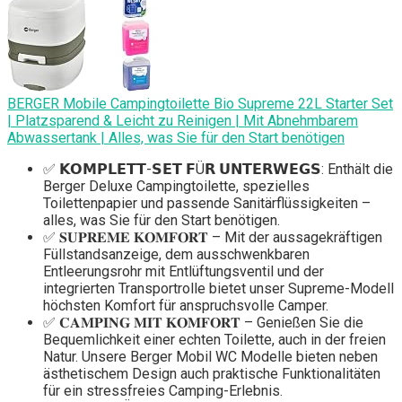
BERGER Mobile Campingtoilette Bio Supreme 22L Starter Set
| Platzsparend & Leicht zu Reinigen | Mit Abnehmbarem
Abwassertank | Alles, was Sie für den Start benötigen
✅ 𝗞𝗢𝗠𝗣𝗟𝗘𝗧𝗧-𝗦𝗘𝗧 𝗙Ü𝗥 𝗨𝗡𝗧𝗘𝗥𝗪𝗘𝗚𝗦: Enthält die
Berger Deluxe Campingtoilette, spezielles
Toilettenpapier und passende Sanitärflüssigkeiten –
alles, was Sie für den Start benötigen.
✅ 𝐒𝐔𝐏𝐑𝐄𝐌𝐄 𝐊𝐎𝐌𝐅𝐎𝐑𝐓 – Mit der aussagekräftigen
Füllstandsanzeige, dem ausschwenkbaren
Entleerungsrohr mit Entlüftungsventil und der
integrierten Transportrolle bietet unser Supreme-Modell
höchsten Komfort für anspruchsvolle Camper.
✅ 𝐂𝐀𝐌𝐏𝐈𝐍𝐆 𝐌𝐈𝐓 𝐊𝐎𝐌𝐅𝐎𝐑𝐓 – Genießen Sie die
Bequemlichkeit einer echten Toilette, auch in der freien
Natur. Unsere Berger Mobil WC Modelle bieten neben
ästhetischem Design auch praktische Funktionalitäten
für ein stressfreies Camping-Erlebnis.