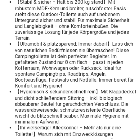
【Stabil & sicher – Hält bis 200 kg stand】Mit
robustem MDF-Kern und breiter, rutschfester Basis
steht diese Outdoor-Toilette auch auf unebenem
Untergrund sicher und stabil. Für maximale Sicherheit
und Langlebigkeit – ohne Komforteinbußen. Die
zuverlässige Lösung für jede Körpergröße und jedes
Terrain.
【Ultramobil & platzsparend: Immer dabei!】Lass dich
von natürlichen Bedürfnissen nie überraschen! Diese
Campingtoilette ist dein perfekter Begleiter. Im
gefalteten Zustand nur 8 cm flach – passt in jeden
Kofferraum, Wohnwagen oder Rucksack. Ideal für
spontane Campingtrips, Roadtrips, Angeln,
Bootsausflüge, Festivals und Notfälle. Immer bereit für
Komfort und Hygiene!
【Hygienisch & sekundenschnell rein】Mit Klappdeckel
und dicht schließendem Sitzring – inkl. biologisch
abbaubarer Beutel für geruchdichten Verschluss. Die
wasserabweisende, schmutzresistente Oberfläche
wischt du blitzschnell sauber. Maximale Hygiene mit
minimalem Aufwand.
【Ihr vielseitiger Alleskönner – Mehr als nur eine
Toilette!】Warum sich mit Einzwecklösungen