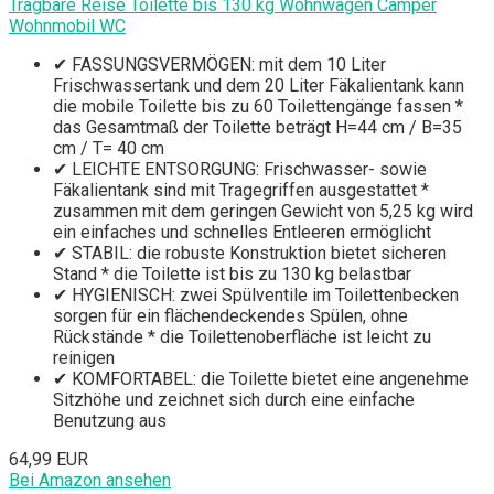
Tragbare Reise Toilette bis 130 kg Wohnwagen Camper
Wohnmobil WC
✔ FASSUNGSVERMÖGEN: mit dem 10 Liter
Frischwassertank und dem 20 Liter Fäkalientank kann
die mobile Toilette bis zu 60 Toilettengänge fassen *
das Gesamtmaß der Toilette beträgt H=44 cm / B=35
cm / T= 40 cm
✔ LEICHTE ENTSORGUNG: Frischwasser- sowie
Fäkalientank sind mit Tragegriffen ausgestattet *
zusammen mit dem geringen Gewicht von 5,25 kg wird
ein einfaches und schnelles Entleeren ermöglicht
✔ STABIL: die robuste Konstruktion bietet sicheren
Stand * die Toilette ist bis zu 130 kg belastbar
✔ HYGIENISCH: zwei Spülventile im Toilettenbecken
sorgen für ein flächendeckendes Spülen, ohne
Rückstände * die Toilettenoberfläche ist leicht zu
reinigen
✔ KOMFORTABEL: die Toilette bietet eine angenehme
Sitzhöhe und zeichnet sich durch eine einfache
Benutzung aus
64,99 EUR
Bei Amazon ansehen