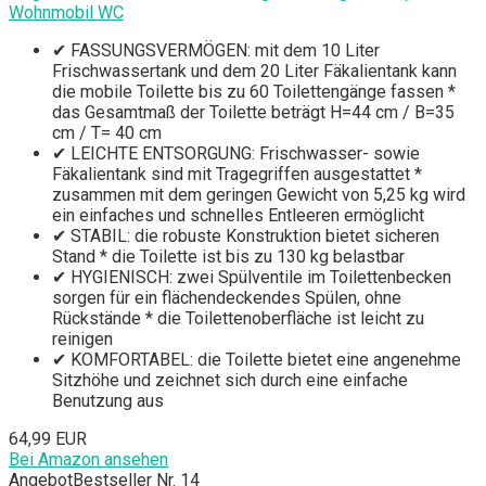
Wohnmobil WC
✔ FASSUNGSVERMÖGEN: mit dem 10 Liter
Frischwassertank und dem 20 Liter Fäkalientank kann
die mobile Toilette bis zu 60 Toilettengänge fassen *
das Gesamtmaß der Toilette beträgt H=44 cm / B=35
cm / T= 40 cm
✔ LEICHTE ENTSORGUNG: Frischwasser- sowie
Fäkalientank sind mit Tragegriffen ausgestattet *
zusammen mit dem geringen Gewicht von 5,25 kg wird
ein einfaches und schnelles Entleeren ermöglicht
✔ STABIL: die robuste Konstruktion bietet sicheren
Stand * die Toilette ist bis zu 130 kg belastbar
✔ HYGIENISCH: zwei Spülventile im Toilettenbecken
sorgen für ein flächendeckendes Spülen, ohne
Rückstände * die Toilettenoberfläche ist leicht zu
reinigen
✔ KOMFORTABEL: die Toilette bietet eine angenehme
Sitzhöhe und zeichnet sich durch eine einfache
Benutzung aus
64,99 EUR
Bei Amazon ansehen
Angebot
Bestseller Nr. 14