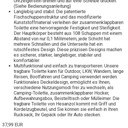
Uhrzeigersinn drehen und auf eine Scheibe drücken.
(Siehe Bedienungsanleitung)
Langlebig und stabil: Die patentierte
Fischschuppenstruktur und das modifizierte
Kunststoffmaterial verleihen der zusammenklappbaren
Toilette eine hervorragende Festigkeit und Steifigkeit.
Der Hauptkörper besteht aus 108 Schuppen mit einem
Abstand von nur 0,1 Millimetern, jede Schicht hat
mehrere Schnallen und die Unterseite hat ein
rutschfestes Design. Diese präzisen Designs machen
es sicherer, stärker, langlebiger, stabiler und
komfortabler.
Multifunktional und einfach zu transportieren: Unsere
tragbare Toilette kann für Outdoor, LKW, Wandern, lange
Reisen, Bootfahren und Camping verwendet werden.
Funktionales Deckeldesign, ermöglicht es Ihnen,
verschiedene Nutzungsmodi frei zu wechseln, als
Camping-Toilette, zusammenklappbarer Hocker,
Aufbewahrungsbox, Beistelltisch oder Mülleimer. Die
tragbare Toilette von Hesanzol kommt mit Griff und
Kordelzugbeutel, und Sie können sie einfach in Ihren
Rucksack, Ihr Gepäck oder Ihr Auto stecken.
37,99 EUR