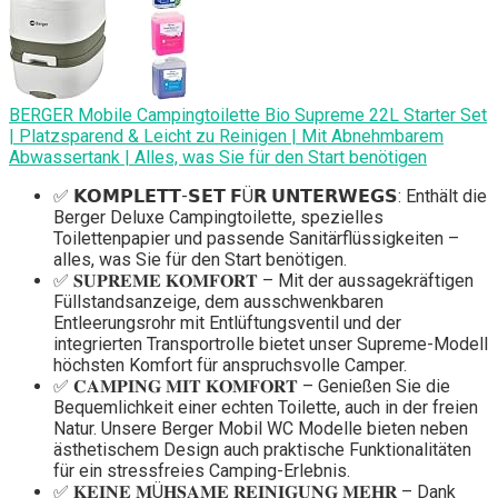
BERGER Mobile Campingtoilette Bio Supreme 22L Starter Set
| Platzsparend & Leicht zu Reinigen | Mit Abnehmbarem
Abwassertank | Alles, was Sie für den Start benötigen
✅ 𝗞𝗢𝗠𝗣𝗟𝗘𝗧𝗧-𝗦𝗘𝗧 𝗙Ü𝗥 𝗨𝗡𝗧𝗘𝗥𝗪𝗘𝗚𝗦: Enthält die
Berger Deluxe Campingtoilette, spezielles
Toilettenpapier und passende Sanitärflüssigkeiten –
alles, was Sie für den Start benötigen.
✅ 𝐒𝐔𝐏𝐑𝐄𝐌𝐄 𝐊𝐎𝐌𝐅𝐎𝐑𝐓 – Mit der aussagekräftigen
Füllstandsanzeige, dem ausschwenkbaren
Entleerungsrohr mit Entlüftungsventil und der
integrierten Transportrolle bietet unser Supreme-Modell
höchsten Komfort für anspruchsvolle Camper.
✅ 𝐂𝐀𝐌𝐏𝐈𝐍𝐆 𝐌𝐈𝐓 𝐊𝐎𝐌𝐅𝐎𝐑𝐓 – Genießen Sie die
Bequemlichkeit einer echten Toilette, auch in der freien
Natur. Unsere Berger Mobil WC Modelle bieten neben
ästhetischem Design auch praktische Funktionalitäten
für ein stressfreies Camping-Erlebnis.
✅ 𝐊𝐄𝐈𝐍𝐄 𝐌Ü𝐇𝐒𝐀𝐌𝐄 𝐑𝐄𝐈𝐍𝐈𝐆𝐔𝐍𝐆 𝐌𝐄𝐇𝐑 – Dank