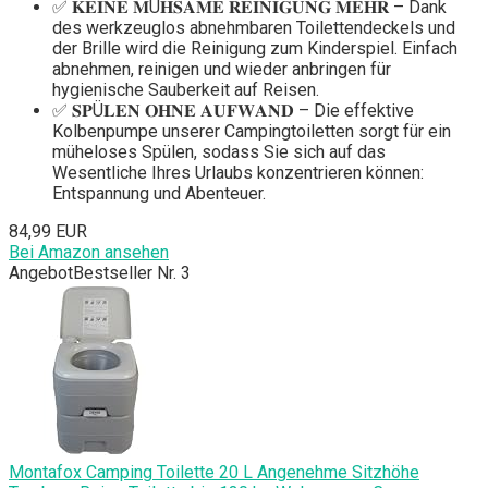
✅ 𝐊𝐄𝐈𝐍𝐄 𝐌Ü𝐇𝐒𝐀𝐌𝐄 𝐑𝐄𝐈𝐍𝐈𝐆𝐔𝐍𝐆 𝐌𝐄𝐇𝐑 – Dank
des werkzeuglos abnehmbaren Toilettendeckels und
der Brille wird die Reinigung zum Kinderspiel. Einfach
abnehmen, reinigen und wieder anbringen für
hygienische Sauberkeit auf Reisen.
✅ 𝐒𝐏Ü𝐋𝐄𝐍 𝐎𝐇𝐍𝐄 𝐀𝐔𝐅𝐖𝐀𝐍𝐃 – Die effektive
Kolbenpumpe unserer Campingtoiletten sorgt für ein
müheloses Spülen, sodass Sie sich auf das
Wesentliche Ihres Urlaubs konzentrieren können:
Entspannung und Abenteuer.
84,99 EUR
Bei Amazon ansehen
Angebot
Bestseller Nr. 3
Montafox Camping Toilette 20 L Angenehme Sitzhöhe