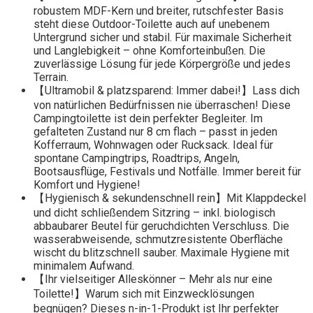
robustem MDF-Kern und breiter, rutschfester Basis
steht diese Outdoor-Toilette auch auf unebenem
Untergrund sicher und stabil. Für maximale Sicherheit
und Langlebigkeit – ohne Komforteinbußen. Die
zuverlässige Lösung für jede Körpergröße und jedes
Terrain.
【Ultramobil & platzsparend: Immer dabei!】Lass dich
von natürlichen Bedürfnissen nie überraschen! Diese
Campingtoilette ist dein perfekter Begleiter. Im
gefalteten Zustand nur 8 cm flach – passt in jeden
Kofferraum, Wohnwagen oder Rucksack. Ideal für
spontane Campingtrips, Roadtrips, Angeln,
Bootsausflüge, Festivals und Notfälle. Immer bereit für
Komfort und Hygiene!
【Hygienisch & sekundenschnell rein】Mit Klappdeckel
und dicht schließendem Sitzring – inkl. biologisch
abbaubarer Beutel für geruchdichten Verschluss. Die
wasserabweisende, schmutzresistente Oberfläche
wischt du blitzschnell sauber. Maximale Hygiene mit
minimalem Aufwand.
【Ihr vielseitiger Alleskönner – Mehr als nur eine
Toilette!】Warum sich mit Einzwecklösungen
begnügen? Dieses n-in-1-Produkt ist Ihr perfekter