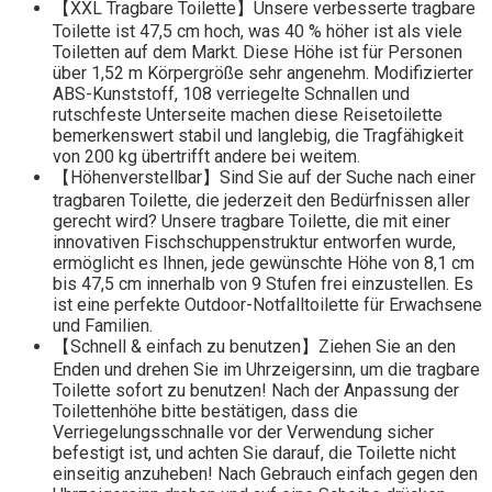
【XXL Tragbare Toilette】Unsere verbesserte tragbare
Toilette ist 47,5 cm hoch, was 40 % höher ist als viele
Toiletten auf dem Markt. Diese Höhe ist für Personen
über 1,52 m Körpergröße sehr angenehm. Modifizierter
ABS-Kunststoff, 108 verriegelte Schnallen und
rutschfeste Unterseite machen diese Reisetoilette
bemerkenswert stabil und langlebig, die Tragfähigkeit
von 200 kg übertrifft andere bei weitem.
【Höhenverstellbar】Sind Sie auf der Suche nach einer
tragbaren Toilette, die jederzeit den Bedürfnissen aller
gerecht wird? Unsere tragbare Toilette, die mit einer
innovativen Fischschuppenstruktur entworfen wurde,
ermöglicht es Ihnen, jede gewünschte Höhe von 8,1 cm
bis 47,5 cm innerhalb von 9 Stufen frei einzustellen. Es
ist eine perfekte Outdoor-Notfalltoilette für Erwachsene
und Familien.
【Schnell & einfach zu benutzen】Ziehen Sie an den
Enden und drehen Sie im Uhrzeigersinn, um die tragbare
Toilette sofort zu benutzen! Nach der Anpassung der
Toilettenhöhe bitte bestätigen, dass die
Verriegelungsschnalle vor der Verwendung sicher
befestigt ist, und achten Sie darauf, die Toilette nicht
einseitig anzuheben! Nach Gebrauch einfach gegen den