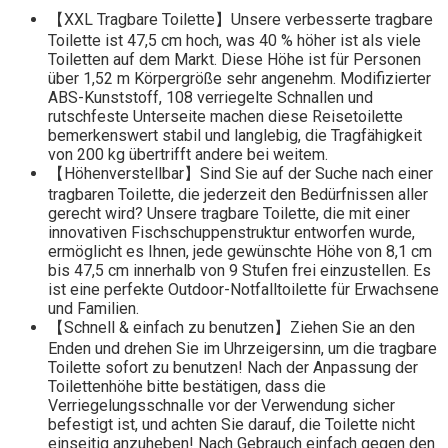
【XXL Tragbare Toilette】Unsere verbesserte tragbare
Toilette ist 47,5 cm hoch, was 40 % höher ist als viele
Toiletten auf dem Markt. Diese Höhe ist für Personen
über 1,52 m Körpergröße sehr angenehm. Modifizierter
ABS-Kunststoff, 108 verriegelte Schnallen und
rutschfeste Unterseite machen diese Reisetoilette
bemerkenswert stabil und langlebig, die Tragfähigkeit
von 200 kg übertrifft andere bei weitem.
【Höhenverstellbar】Sind Sie auf der Suche nach einer
tragbaren Toilette, die jederzeit den Bedürfnissen aller
gerecht wird? Unsere tragbare Toilette, die mit einer
innovativen Fischschuppenstruktur entworfen wurde,
ermöglicht es Ihnen, jede gewünschte Höhe von 8,1 cm
bis 47,5 cm innerhalb von 9 Stufen frei einzustellen. Es
ist eine perfekte Outdoor-Notfalltoilette für Erwachsene
und Familien.
【Schnell & einfach zu benutzen】Ziehen Sie an den
Enden und drehen Sie im Uhrzeigersinn, um die tragbare
Toilette sofort zu benutzen! Nach der Anpassung der
Toilettenhöhe bitte bestätigen, dass die
Verriegelungsschnalle vor der Verwendung sicher
befestigt ist, und achten Sie darauf, die Toilette nicht
einseitig anzuheben! Nach Gebrauch einfach gegen den