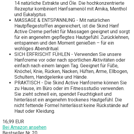
14 natürliche Extrakte und Öle. Die hochkonzentrierte
Rezeptur kombiniert Hanfsamenöl mit Arnika, Menthol
und Eukalyptus.
MASSAGE & ENTSPANNUNG - Mit natürlichen
Hautpflegestoffen angereichert, ist die 5kind Hanf
Active Creme perfekt für Massagen geeignet und sorgt
für ein angenehm gepflegtes Hautgefühl. Zurücklehnen,
entspannen und den Moment genießen – für ein
wohliges Abendritual.
SICH ERFRISCHT FÜHLEN - Verwenden Sie unsere
Hanfcreme vor oder nach sportlichen Aktivitäten oder
einfach nach einem langen Tag. Geeignet für Füße,
Knöchel, Knie, Rücken, Nacken, Hüften, Arme, Ellbogen,
Schultern, Handgelenke und Hände.
PRAKTISCH - Die 5kind Active Hanfcreme können Sie
zu Hause, im Büro oder im Fitnessstudio verwenden.
Sie zieht schnell ein, spendet Feuchtigkeit und
hinterlässt ein angenehm trockenes Hautgefühl. Die
nicht fettende Formel hinterlässt keine Rückstände auf
Haut oder Kleidung.
16,99 EUR
Bei Amazon ansehen
Bestseller Nr. 20