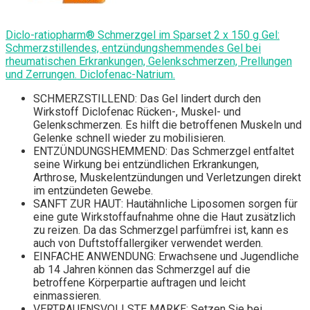
Diclo-ratiopharm® Schmerzgel im Sparset 2 x 150 g Gel:
Schmerzstillendes, entzündungshemmendes Gel bei
rheumatischen Erkrankungen, Gelenkschmerzen, Prellungen
und Zerrungen. Diclofenac-Natrium.
SCHMERZSTILLEND: Das Gel lindert durch den
Wirkstoff Diclofenac Rücken-, Muskel- und
Gelenkschmerzen. Es hilft die betroffenen Muskeln und
Gelenke schnell wieder zu mobilisieren.
ENTZÜNDUNGSHEMMEND: Das Schmerzgel entfaltet
seine Wirkung bei entzündlichen Erkrankungen,
Arthrose, Muskelentzündungen und Verletzungen direkt
im entzündeten Gewebe.
SANFT ZUR HAUT: Hautähnliche Liposomen sorgen für
eine gute Wirkstoffaufnahme ohne die Haut zusätzlich
zu reizen. Da das Schmerzgel parfümfrei ist, kann es
auch von Duftstoffallergiker verwendet werden.
EINFACHE ANWENDUNG: Erwachsene und Jugendliche
ab 14 Jahren können das Schmerzgel auf die
betroffene Körperpartie auftragen und leicht
einmassieren.
VERTRAUENSVOLLSTE MARKE: Setzen Sie bei