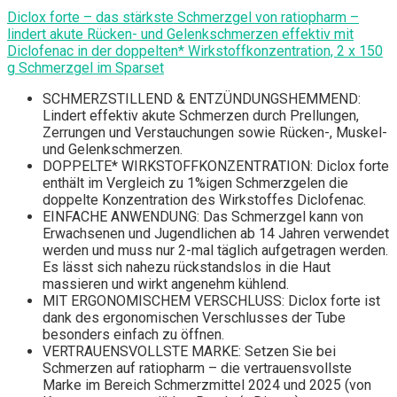
Diclox forte – das stärkste Schmerzgel von ratiopharm –
lindert akute Rücken- und Gelenkschmerzen effektiv mit
Diclofenac in der doppelten* Wirkstoffkonzentration, 2 x 150
g Schmerzgel im Sparset
SCHMERZSTILLEND & ENTZÜNDUNGSHEMMEND:
Lindert effektiv akute Schmerzen durch Prellungen,
Zerrungen und Verstauchungen sowie Rücken-, Muskel-
und Gelenkschmerzen.
DOPPELTE* WIRKSTOFFKONZENTRATION: Diclox forte
enthält im Vergleich zu 1%igen Schmerzgelen die
doppelte Konzentration des Wirkstoffes Diclofenac.
EINFACHE ANWENDUNG: Das Schmerzgel kann von
Erwachsenen und Jugendlichen ab 14 Jahren verwendet
werden und muss nur 2-mal täglich aufgetragen werden.
Es lässt sich nahezu rückstandslos in die Haut
massieren und wirkt angenehm kühlend.
MIT ERGONOMISCHEM VERSCHLUSS: Diclox forte ist
dank des ergonomischen Verschlusses der Tube
besonders einfach zu öffnen.
VERTRAUENSVOLLSTE MARKE: Setzen Sie bei
Schmerzen auf ratiopharm – die vertrauensvollste
Marke im Bereich Schmerzmittel 2024 und 2025 (von