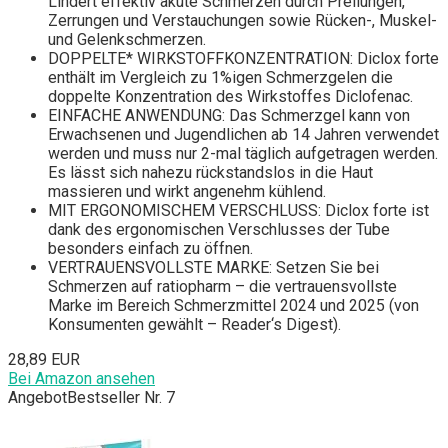
Lindert effektiv akute Schmerzen durch Prellungen,
Zerrungen und Verstauchungen sowie Rücken-, Muskel-
und Gelenkschmerzen.
DOPPELTE* WIRKSTOFFKONZENTRATION: Diclox forte
enthält im Vergleich zu 1%igen Schmerzgelen die
doppelte Konzentration des Wirkstoffes Diclofenac.
EINFACHE ANWENDUNG: Das Schmerzgel kann von
Erwachsenen und Jugendlichen ab 14 Jahren verwendet
werden und muss nur 2-mal täglich aufgetragen werden.
Es lässt sich nahezu rückstandslos in die Haut
massieren und wirkt angenehm kühlend.
MIT ERGONOMISCHEM VERSCHLUSS: Diclox forte ist
dank des ergonomischen Verschlusses der Tube
besonders einfach zu öffnen.
VERTRAUENSVOLLSTE MARKE: Setzen Sie bei
Schmerzen auf ratiopharm – die vertrauensvollste
Marke im Bereich Schmerzmittel 2024 und 2025 (von
Konsumenten gewählt – Reader‘s Digest).
28,89 EUR
Bei Amazon ansehen
Angebot
Bestseller Nr. 7