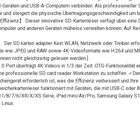
-Geräten und USB-A-Computern verbinden. Als professioneller S
und steigert die physische Übertragungsgeschwindigkeit um bi
fizienz】 Dieser innovative SD-Kartenleser verfügt über eine D
Computer und anderen Geräten mühelos verwalten können. Auf Re
Der SD karten adapter Kein WLAN, Netzwerk oder Treiber erford
te wie JPEG und RAW sowie 4K-Videoformate wie H.264 und MPEG
önnen nicht gleichzeitig gelesen werden.]
rt überträgt 4K Videos in 1/3 der Zeit. OTG-Funktionalität er
ne professionelle SD card reader Workstation zu schaffen. ✓De
engerät erforderlich ist, was die Effizienz verbessert und Ihre 
icherkartenleser funktioniert mit Geräten, die mit USB-C oder 
1/8/7/6/XR/X/XS Serie, iPad mini/Air/Pro, Samsung Galaxy S10 
Linux.