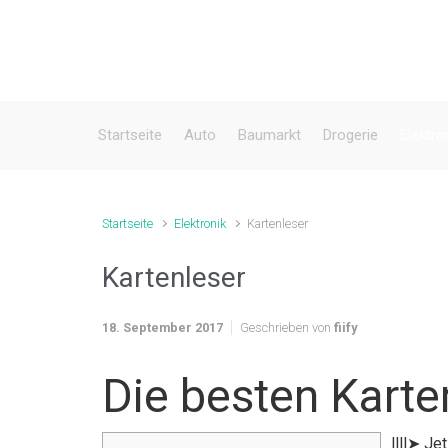
Zum Hauptinhalt springen
Startseite
Auto
Baumarkt
Drogerie
Elektro
Startseite
Elektronik
Kartenleser
Kartenleser
18. September 2017
Geschrieben von
fiify
Die besten Karte
llll➤ Je