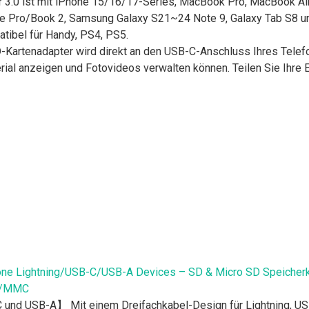
 3.0 ist mit iPhone 15/16/17-Series, MacBook Pro, MacBook Air
ce Pro/Book 2, Samsung Galaxy S21~24 Note 9, Galaxy Tab S8 u
tibel für Handy, PS4, PS5.
Kartenadapter wird direkt an den USB-C-Anschluss Ihres Telef
al anzeigen und Fotovideos verwalten können. Teilen Sie Ihre E
Phone Lightning/USB-C/USB-A Devices – SD & Micro SD Speicher
C/MMC
C und USB-A】 Mit einem Dreifachkabel-Design für Lightning, US