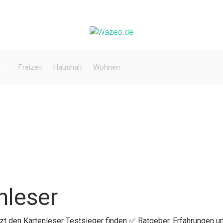
nik
Freizeit
Haushalt
Wohnen
nleser
tzt den Kartenleser Testsieger finden ✅ Ratgeber, Erfahrungen u