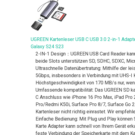
UGREEN Kartenleser USB C USB 3.0 2-in-1 Adapt
Galaxy S24 S23
2-IN-1 Design：UGREEN USB Card Reader kann S
beide Slots unterstützen SD, SDHC, SDXC, Micr
Ultraschnelle Datenübertratung: Mithilfe der l
5Gbps, insbesonders in Verbindung mit UHS-I K
Höchstgeschwindigkeit von 170 MB/s nur, wenn
Umfassende kompatibilität: Das UGREEN SD ka
C Anschluss wie iPhone 16 Pro Max, iPad Pr
Pro/Redmi K50i, Surface Pro 8/7, Surface Go 2/
Kartenleser nicht richtig einrastet. Wir empfeh
Einfache Bedienung: Mit Plug und Play können 
Karte Adapter kann schnell von Ihrem Gerät er
feste Verbindung der Speicherkarte mit dem Kar