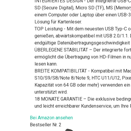
INTEGRIERTES DESIGN - Der integrierte USB-C/
SD (Secure Digital), Micro SD (TF), MS (Memor
einem Computer oder Laptop über einen USB-3.
Lösung für Kartenleser.
TOP Leistung - Mit dem neuesten USB Typ-C o
genießen, abwärtskompatibel mit USB 2.0/1.1.
endgültige Datenübertragungsgeschwindigkeit 
ÜBERLEGENE STABILITÄT – Der integrierte fort
ermöglicht die Übertragung von HD-Filmen in nu
lesen kann.
BREITE KOMPATIBILITÄT - Kompatibel mit Ma
S10/S9/S8/Note 8/Note 9, HTC U11/U12, Pixelb
Kapazität von 64 GB oder mehr) verwenden ein
unterstützt wird.
18 MONATE GARANTIE – Die exklusive bedingung
und leicht erreichbarer Kundenservice, um Ihre
Bei Amazon ansehen
Bestseller Nr. 2