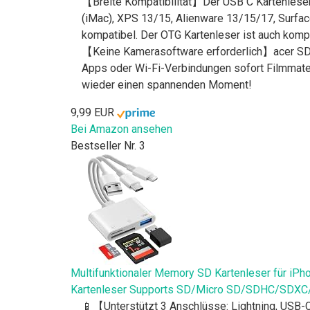
【Breite Kompatibilität】Der USB C Kartenleser
(iMac), XPS 13/15, Alienware 13/15/17, Surfa
kompatibel. Der OTG Kartenleser ist auch kompa
【Keine Kamerasoftware erforderlich】acer SD-
Apps oder Wi-Fi-Verbindungen sofort Filmmateri
wieder einen spannenden Moment!
9,99 EUR
Bei Amazon ansehen
Bestseller Nr. 3
Multifunktionaler Memory SD Kartenleser für i
Kartenleser Supports SD/Micro SD/SDHC/SDX
📱【Unterstützt 3 Anschlüsse: Lightning, USB-