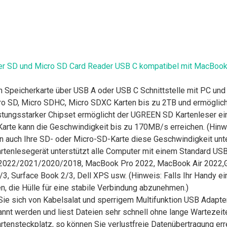
er SD und Micro SD Card Reader USB C kompatibel mit MacBook 
peicherkarte über USB A oder USB C Schnittstelle mit PC und 
o SD, Micro SDHC, Micro SDXC Karten bis zu 2TB und ermöglicht
eistungsstarker Chipset ermöglicht der UGREEN SD Kartenleser e
arte kann die Geschwindigkeit bis zu 170MB/s erreichen. (Hinwe
 auch Ihre SD- oder Micro-SD-Karte diese Geschwindigkeit unte
rtenlesegerät unterstützt alle Computer mit einem Standard U
o 2022/2021/2020/2018, MacBook Pro 2022, MacBook Air 2022,G
3, Surface Book 2/3, Dell XPS usw. (Hinweis: Falls Ihr Handy ei
len, die Hülle für eine stabile Verbindung abzunehmen.)
Sie sich von Kabelsalat und sperrigem Multifunktion USB Adapte
kannt werden und liest Dateien sehr schnell ohne lange Warteze
tensteckplatz, so können Sie verlustfreie Datenübertragung err