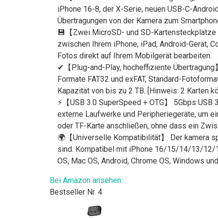
iPhone 16-8, der X-Serie, neuen USB-C-Android
Übertragungen von der Kamera zum Smartphone 
💾【Zwei MicroSD- und SD-Kartensteckplätze Ef
zwischen Ihrem iPhone, iPad, Android-Gerät, 
Fotos direkt auf Ihrem Mobilgerät bearbeiten.
✔【Plug-and-Play, hocheffiziente Übertragung】 
Formate FAT32 und exFAT, Standard-Fotoforma
Kapazität von bis zu 2 TB. [Hinweis: 2 Karten k
⚡【USB 3.0 SuperSpeed + OTG】 5Gbps USB 3.0 Po
externe Laufwerke und Peripheriegeräte, um ei
oder TF-Karte anschließen, ohne dass ein Zwisch
🌍【Universelle Kompatibilität】 Der kamera spe
sind. Kompatibel mit iPhone 16/15/14/13/12/1
OS, Mac OS, Android, Chrome OS, Windows und 
Bei Amazon ansehen
Bestseller Nr. 4