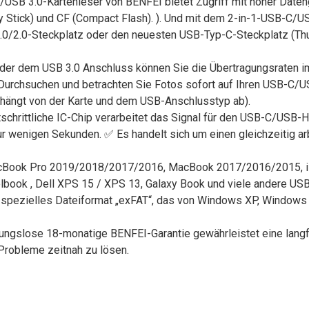
USB 3.0-Kartenleser von BENFEI bietet Zugriff mit hoher Daten
y Stick) und CF (Compact Flash). ). Und mit dem 2-in-1-USB-C/
0/2.0-Steckplatz oder den neuesten USB-Typ-C-Steckplatz (Thun
der dem USB 3.0 Anschluss können Sie die Übertragungsraten i
 Durchsuchen und betrachten Sie Fotos sofort auf Ihren USB-C
hängt von der Karte und dem USB-Anschlusstyp ab).
schrittliche IC-Chip verarbeitet das Signal für den USB-C/USB
r wenigen Sekunden. ✅ Es handelt sich um einen gleichzeitig arb
cBook Pro 2019/2018/2017/2016, MacBook 2017/2016/2015, iP
ook , Dell XPS 15 / XPS 13, Galaxy Book und viele andere USB
 spezielles Dateiformat „exFAT“, das von Windows XP, Windows V
slose 18-monatige BENFEI-Garantie gewährleistet eine langfris
 Probleme zeitnah zu lösen.