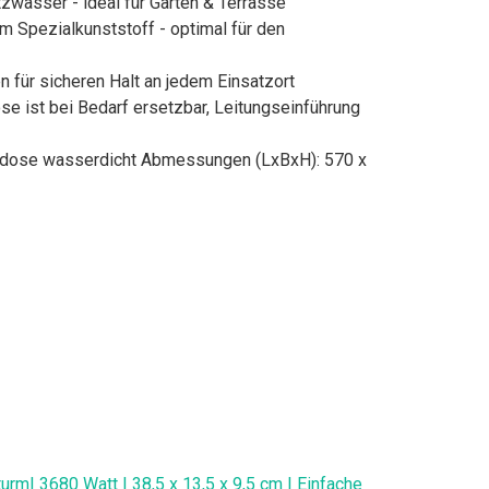
zwasser - ideal für Garten & Terrasse
 Spezialkunststoff - optimal für den
 für sicheren Halt an jedem Einsatzort
 ist bei Bedarf ersetzbar, Leitungseinführung
kdose wasserdicht Abmessungen (LxBxH): 570 x
m| 3680 Watt | 38,5 x 13,5 x 9,5 cm | Einfache