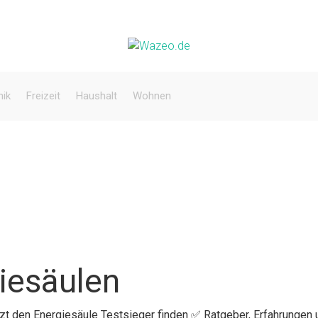
nik
Freizeit
Haushalt
Wohnen
iesäulen
tzt den Energiesäule Testsieger finden ✅ Ratgeber, Erfahrungen 