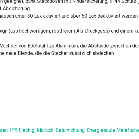
h geeignet, dank Steckdosen mit Kindersicherung, IP44 Schutz (R
1 Absicherung
tisch unter 30 Lux aktiviert und über 60 Lux deaktiviert werden 
gn (aus hochwertigem, rostfreiem Alu-Druckguss) und einem ko
echsel von Edelstahl zu Aluminium, die Abstände zwischen den
ne neue Blende, die die Stecker zusätzlich abdecken
osen, IP54, eckig, Klarlack-Beschichtung, Energiesäule Mehrfa