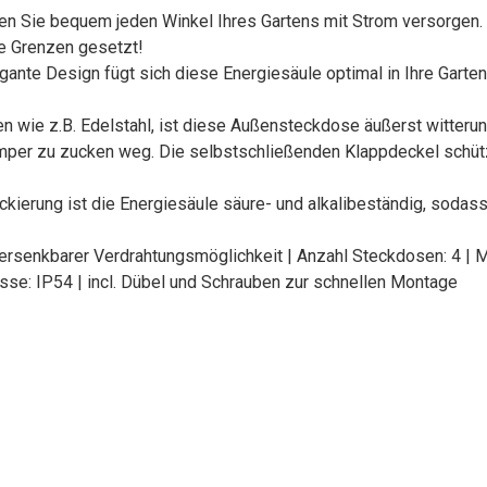
n Sie bequem jeden Winkel Ihres Gartens mit Strom versorgen.
ne Grenzen gesetzt!
e Design fügt sich diese Energiesäule optimal in Ihre Gartenla
 wie z.B. Edelstahl, ist diese Außensteckdose äußerst witteru
mper zu zucken weg. Die selbstschließenden Klappdeckel schütz
kierung ist die Energiesäule säure- und alkalibeständig, sodas
rsenkbarer Verdrahtungsmöglichkeit | Anzahl Steckdosen: 4 | Maß
sse: IP54 | incl. Dübel und Schrauben zur schnellen Montage