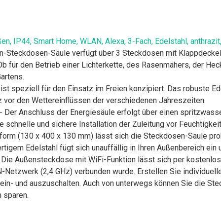
n, IP44, Smart Home, WLAN, Alexa, 3-Fach, Edelstahl, anthrazit
rten-Steckdosen-Säule verfügt über 3 Steckdosen mit Klappdecke
b für den Betrieb einer Lichterkette, des Rasenmähers, der Heck
artens.
st speziell für den Einsatz im Freien konzipiert. Das robuste E
z vor den Wettereinflüssen der verschiedenen Jahreszeiten.
- Der Anschluss der Energiesäule erfolgt über einen spritzwass
schnelle und sichere Installation der Zuleitung vor Feuchtigkei
orm (130 x 400 x 130 mm) lässt sich die Steckdosen-Säule pr
gem Edelstahl fügt sich unauffällig in Ihren Außenbereich ein und
- Die Außensteckdose mit WiFi-Funktion lässt sich per kostenlo
Netzwerk (2,4 GHz) verbunden wurde. Erstellen Sie individuell
ein- und auszuschalten. Auch von unterwegs können Sie die Stec
 sparen.