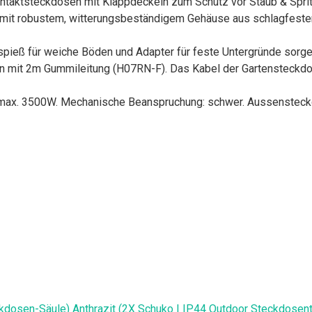
ntaktsteckdosen mit Klappdeckeln zum Schutz vor Staub & Sprit
 mit robustem, witterungsbeständigem Gehäuse aus schlagfestem
spieß für weiche Böden und Adapter für feste Untergründe sorgen
 mit 2m Gummileitung (H07RN-F). Das Kabel der Gartensteckdose
, max. 3500W. Mechanische Beanspruchung: schwer. Aussenstec
osen-Säule) Anthrazit (2X Schuko | IP44 Outdoor Steckdosentur