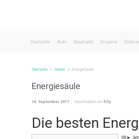
Zum Hauptinhalt springen
Startseite
Auto
Baumarkt
Drogerie
Elektro
Startseite
Garten
Energiesäule
Energiesäule
14. September 2017
Geschrieben von
fiify
Die besten Energ
llll➤ Je