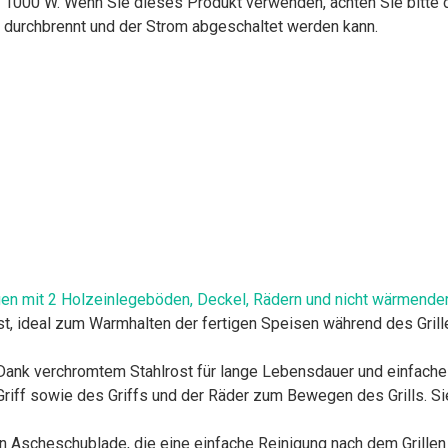
1000 W. Wenn Sie dieses Produkt verwenden, achten Sie bitte da
ng durchbrennt und der Strom abgeschaltet werden kann.
en mit 2 Holzeinlegeböden, Deckel, Rädern und nicht wärmender G
ost, ideal zum Warmhalten der fertigen Speisen während des Grill
ank verchromtem Stahlrost für lange Lebensdauer und einfache 
riff sowie des Griffs und der Räder zum Bewegen des Grills. Si
n Ascheschublade, die eine einfache Reinigung nach dem Grille