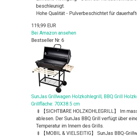
beschleunigt.
Hohe Qualität - Pulverbeschichtet für dauerhafte
119,99 EUR
Bei Amazon ansehen
Bestseller Nr. 6
SunJas Grillwagen Holzkohlegrill, BBQ Grill Holzko
Grillfläche: 70X38.5 cm
🍢【SICHTBARE HOLZKOHLEGRILL】 Im massiven D
ablesen. Der SunJas BBQ Grill verfügt über ein
Temperatur im Innern des Grills.
🍢【MOBIL & VIELSEITIG】 SunJas BBQ-Grillwagen 