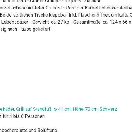
nd Rädern - Großer Grillspaß für jedes Zuhause
r porzellanbeschichteter Grillrost - Rost per Kurbel höhenverstellba
Beide seitlichen Tische klappbar. Inkl. Flaschenöffner, um kalte
e Lebensdauer - Gewicht: ca. 27 kg - Gesamtmaße: ca. 124 x 66 
ssig nach Hause geliefert
pelräder, Grill auf Standfuß, φ 41 cm, Höhe 70 cm, Schwarz
 für 4 bis 6 Personen.
nbecherplatte und Belüftung