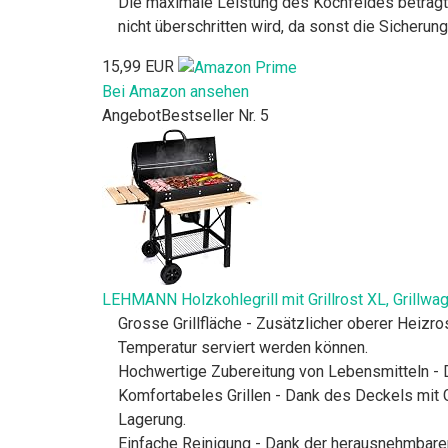
Die maximale Leistung des Kochfeldes beträgt 
nicht überschritten wird, da sonst die Sicheru
15,99 EUR
Bei Amazon ansehen
Angebot
Bestseller Nr. 5
LEHMANN Holzkohlegrill mit Grillrost XL, Grillwag
Grosse Grillfläche - Zusätzlicher oberer Heizr
Temperatur serviert werden können.
Hochwertige Zubereitung von Lebensmitteln - D
Komfortabeles Grillen - Dank des Deckels mit G
Lagerung.
Einfache Reinigung - Dank der herausnehmbare