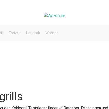
nik
Freizeit
Haushalt
Wohnen
rills
tzt den Kohlegrill Testsieger finden ✅ Ratgeber, Erfahrungen und 