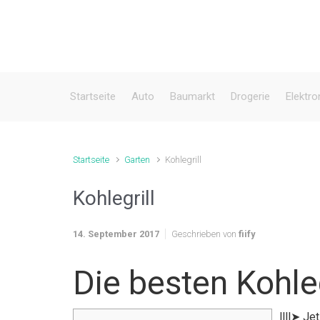
Zum Hauptinhalt springen
Startseite
Auto
Baumarkt
Drogerie
Elektro
Startseite
Garten
Kohlegrill
Kohlegrill
14. September 2017
Geschrieben von
fiify
Die besten Kohleg
llll➤ Je