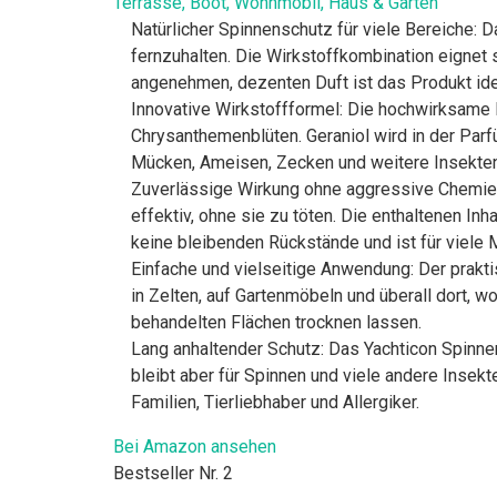
Terrasse, Boot, Wohnmobil, Haus & Garten
Natürlicher Spinnenschutz für viele Bereiche: 
fernzuhalten. Die Wirkstoffkombination eignet
angenehmen, dezenten Duft ist das Produkt ide
Innovative Wirkstoffformel: Die hochwirksame R
Chrysanthemenblüten. Geraniol wird in der Parf
Mücken, Ameisen, Zecken und weitere Insekten 
Zuverlässige Wirkung ohne aggressive Chemie: 
effektiv, ohne sie zu töten. Die enthaltenen I
keine bleibenden Rückstände und ist für viele M
Einfache und vielseitige Anwendung: Der prak
in Zelten, auf Gartenmöbeln und überall dort, 
behandelten Flächen trocknen lassen.
Lang anhaltender Schutz: Das Yachticon Spinnen
bleibt aber für Spinnen und viele andere Insek
Familien, Tierliebhaber und Allergiker.
Bei Amazon ansehen
Bestseller Nr. 2