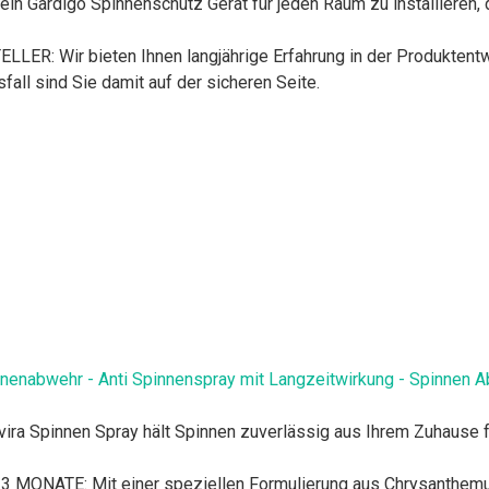
n Gardigo Spinnenschutz Gerät für jeden Raum zu installieren, d
Wir bieten Ihnen langjährige Erfahrung in der Produktentwick
all sind Sie damit auf der sicheren Seite.
enabwehr - Anti Spinnenspray mit Langzeitwirkung - Spinnen Ab
pinnen Spray hält Spinnen zuverlässig aus Ihrem Zuhause fern
ATE: Mit einer speziellen Formulierung aus Chrysanthemum Ci