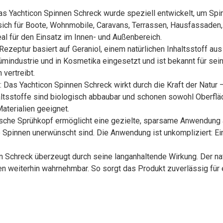
Das Yachticon Spinnen Schreck wurde speziell entwickelt, um Spi
 sich für Boote, Wohnmobile, Caravans, Terrassen, Hausfassaden
al für den Einsatz im Innen- und Außenbereich.
ezeptur basiert auf Geraniol, einem natürlichen Inhaltsstoff aus
ümindustrie und in Kosmetika eingesetzt und ist bekannt für sei
vertreibt.
Das Yachticon Spinnen Schreck wirkt durch die Kraft der Natur –
nhaltsstoffe sind biologisch abbaubar und schonen sowohl Oberflä
aterialien geeignet.
tische Sprühkopf ermöglicht eine gezielte, sparsame Anwendung
wo Spinnen unerwünscht sind. Die Anwendung ist unkompliziert: Ei
 Schreck überzeugt durch seine langanhaltende Wirkung. Der natü
ten weiterhin wahrnehmbar. So sorgt das Produkt zuverlässig für