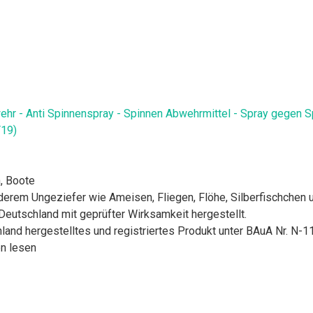
 - Anti Spinnenspray - Spinnen Abwehrmittel - Spray gegen Spi
T19)
n, Boote
erem Ungeziefer wie Ameisen, Fliegen, Flöhe, Silberfischchen u
Deutschland mit geprüfter Wirksamkeit hergestellt.
land hergestelltes und registriertes Produkt unter BAuA Nr. N-1
en lesen