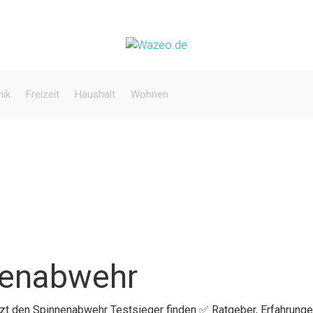
nik
Freizeit
Haushalt
Wohnen
nenabwehr
etzt den Spinnenabwehr Testsieger finden ✅ Ratgeber, Erfahrunge