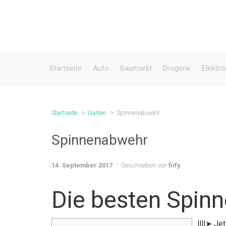
Zum Hauptinhalt springen
Startseite
Auto
Baumarkt
Drogerie
Elektro
Startseite
Garten
Spinnenabwehr
Spinnenabwehr
14. September 2017
Geschrieben von
fiify
Die besten Spin
llll➤ J