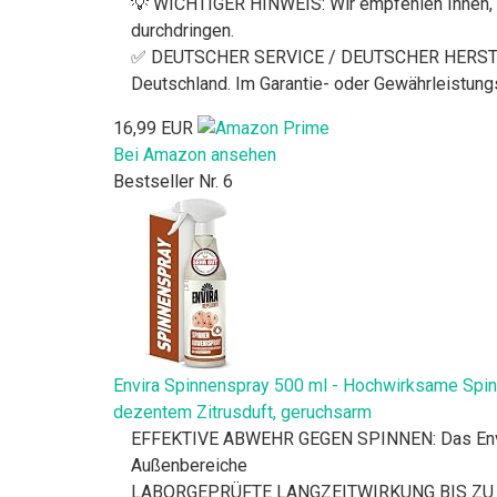
💡 WICHTIGER HINWEIS: Wir empfehlen Ihnen, ei
durchdringen.
✅ DEUTSCHER SERVICE / DEUTSCHER HERSTELLER: 
Deutschland. Im Garantie- oder Gewährleistungsf
16,99 EUR
Bei Amazon ansehen
Bestseller Nr. 6
Envira Spinnenspray 500 ml - Hochwirksame Spinn
dezentem Zitrusduft, geruchsarm
EFFEKTIVE ABWEHR GEGEN SPINNEN: Das Envira S
Außenbereiche
LABORGEPRÜFTE LANGZEITWIRKUNG BIS ZU 3 MON